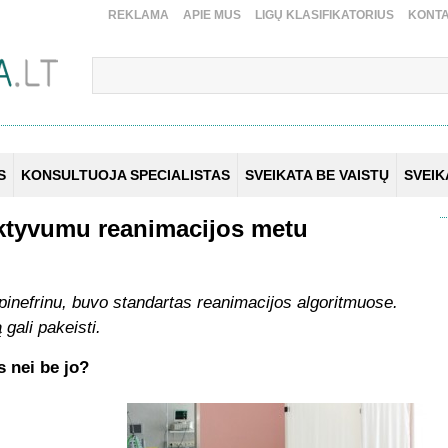
REKLAMA
APIE MUS
LIGŲ KLASIFIKATORIUS
KONTA
S
KONSULTUOJA SPECIALISTAS
SVEIKATA BE VAISTŲ
SVEI
ektyvumu reanimacijos metu
epinefrinu, buvo standartas reanimacijos algoritmuose.
gali pakeisti.
 nei be jo?