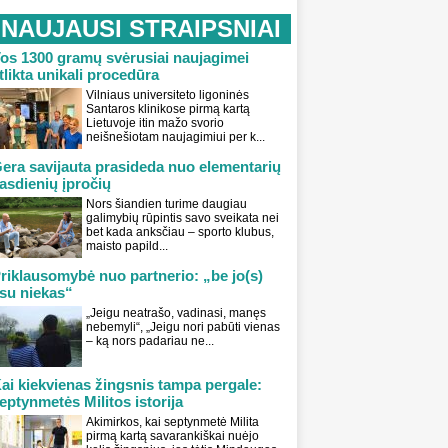
NAUJAUSI STRAIPSNIAI
os 1300 gramų svėrusiai naujagimei
tlikta unikali procedūra
Vilniaus universiteto ligoninės
Santaros klinikose pirmą kartą
Lietuvoje itin mažo svorio
neišnešiotam naujagimiui per k...
era savijauta prasideda nuo elementarių
asdienių įpročių
Nors šiandien turime daugiau
galimybių rūpintis savo sveikata nei
bet kada anksčiau – sporto klubus,
maisto papild...
riklausomybė nuo partnerio: „be jo(s)
su niekas“
„Jeigu neatrašo, vadinasi, manęs
nebemyli“, „Jeigu nori pabūti vienas
– ką nors padariau ne...
ai kiekvienas žingsnis tampa pergale:
eptynmetės Militos istorija
Akimirkos, kai septynmetė Milita
pirmą kartą savarankiškai nuėjo