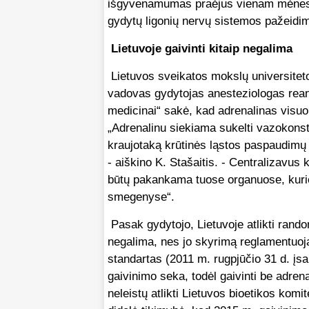
išgyvenamumas praėjus vienam mėnesiui
gydytų ligonių nervų sistemos pažeidima
Lietuvoje gaivinti kitaip negalima
Lietuvos sveikatos mokslų universitet
vadovas gydytojas anesteziologas rean
medicinai“ sakė, kad adrenalinas visuo
„Adrenalinu siekiama sukelti vazokonstr
kraujotaką krūtinės ląstos paspaudimų 
- aiškino K. Stašaitis. - Centralizavus
būtų pakankama tuose organuose, kurie 
smegenyse“.
Pasak gydytojo, Lietuvoje atlikti rand
negalima, nes jo skyrimą reglamentuoja
standartas (2011 m. rugpjūčio 31 d. į
gaivinimo seka, todėl gaivinti be adren
neleistų atlikti Lietuvos bioetikos komi