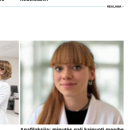
REKLAMA
Anafilaksija: minutės gali kainuoti gyvybę