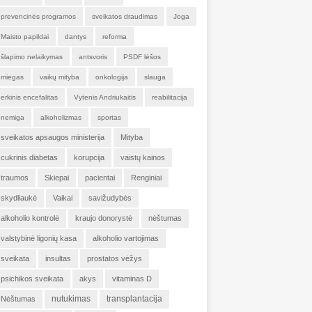
prevencinės programos
sveikatos draudimas
Joga
Maisto papildai
dantys
reforma
šlapimo nelaikymas
antsvoris
PSDF lėšos
miegas
vaikų mityba
onkologija
slauga
erkinis encefalitas
Vytenis Andriukaitis
reabilitacija
nemiga
alkoholizmas
sportas
sveikatos apsaugos ministerija
Mityba
cukrinis diabetas
korupcija
vaistų kainos
traumos
Skiepai
pacientai
Renginiai
skydliaukė
Vaikai
savižudybės
alkoholio kontrolė
kraujo donorystė
nėštumas
valstybinė ligonių kasa
alkoholio vartojimas
sveikata
insultas
prostatos vėžys
psichikos sveikata
akys
vitaminas D
nutukimas
transplantacija
Nėštumas