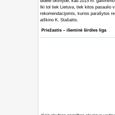
didelė tikimybė, kad 2015 m. gaivinim
Iki tol tiek Lietuva, tiek kitos pasaul
rekomendacijomis, kurios parašytos rem
aiškino K. Stašaitis.
Priežastis – išeminė širdies liga