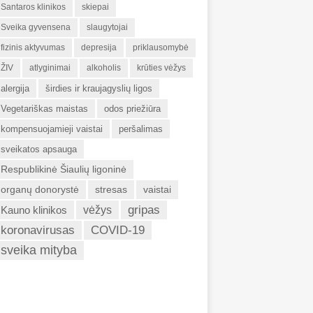
Santaros klinikos
skiepai
Sveika gyvensena
slaugytojai
fizinis aktyvumas
depresija
priklausomybė
ŽIV
atlyginimai
alkoholis
krūties vėžys
alergija
širdies ir kraujagyslių ligos
Vegetariškas maistas
odos priežiūra
kompensuojamieji vaistai
peršalimas
sveikatos apsauga
Respublikinė Šiaulių ligoninė
organų donorystė
stresas
vaistai
gripas
Kauno klinikos
vėžys
koronavirusas
COVID-19
sveika mityba