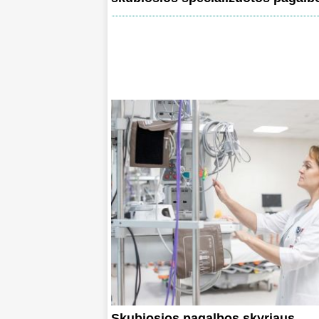
Skubiosios pagalbos skyriaus