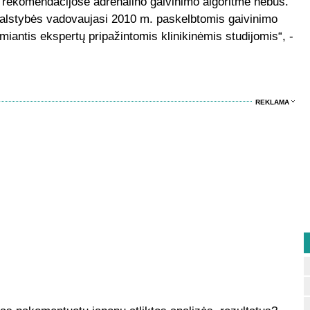
o rekomendacijose adrenalino gaivinimo algoritme nebus.
io valstybės vadovaujasi 2010 m. paskelbtomis gaivinimo
iantis ekspertų pripažintomis klinikinėmis studijomis“, -
REKLAMA