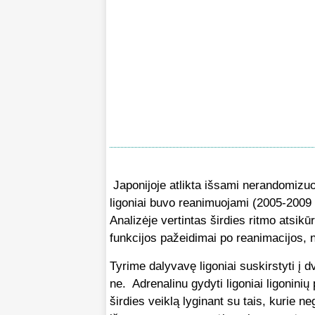
Japonijoje atlikta išsami nerandomizuo
ligoniai buvo reanimuojami (2005-2009 m
Analizėje vertintas širdies ritmo ats
funkcijos pažeidimai po reanimacijos, n
Tyrime dalyvavę ligoniai suskirstyti į 
ne. Adrenalinu gydyti ligoniai ligonini
širdies veiklą lyginant su tais, kurie n