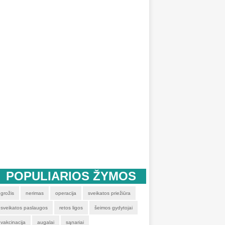
POPULIARIOS ŽYMOS
grožis
nerimas
operacija
sveikatos priežiūra
sveikatos paslaugos
retos ligos
šeimos gydytojai
vakcinacija
augalai
sąnariai