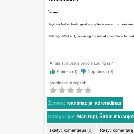
Šaltiniai
Hagihara A et al. Prehospital epinephrine use and survival amo
Callaway CW et al. Quastioning the use of epinephrine to trea
Ar šis straipsnis buvo naudingas?
Patinka (
0
)
Nepatinka (
0
)
Įvertinkite straipsni:
Žymos:
reanimacija
,
adrenalinas
Kategorijos:
Man rūpi
,
Širdis ir kraujo
skaityti komentarus (0)
Rašyti komentarą