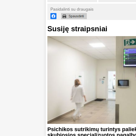
Pasidalinti su draugais
Susiję straipsniai
Psichikos sutrikimų turintys pali
skubiosios specializuotos pagalb