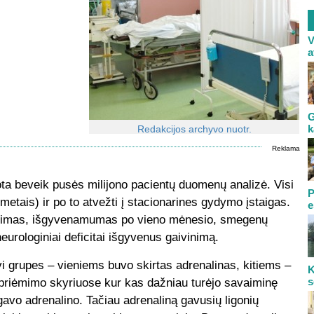
V
a
G
k
Redakcijos archyvo nuotr.
Reklama
ta beveik pusės milijono pacientų duomenų analizė. Visi
P
etais) ir po to atvežti į stacionarines gydymo įstaigas.
e
ikūrimas, išgyvenamumas po vieno mėnesio, smegenų
eurologiniai deficitai išgyvenus gaivinimą.
dvi grupes – vieniems buvo skirtas adrenalinas, kitiems –
K
s
ų priėmimo skyriuose kur kas dažniau turėjo savaiminę
egavo adrenalino. Tačiau adrenaliną gavusių ligonių