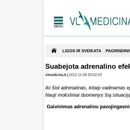
LIGOS IR SVEIKATA
PAGRINDINI
Suabejota adrenalino ef
vlmedicina.lt |
2012-11-06 00:02:43
Iki šiol adrenalinas, kitaip vadinamas 
Nauji moksliniai duomenys šią situaciją 
Gaivinimas adrenalinu pavojingesnis