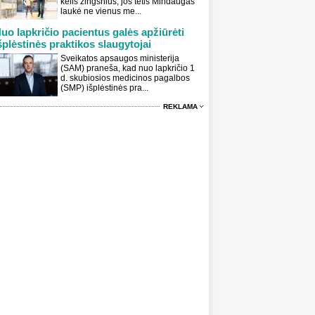
kelis žingsnius, jos tėtis Mindaugas
laukė ne vienus me...
uo lapkričio pacientus galės apžiūrėti
šplėstinės praktikos slaugytojai
Sveikatos apsaugos ministerija
(SAM) praneša, kad nuo lapkričio 1
d. skubiosios medicinos pagalbos
(SMP) išplėstinės pra...
REKLAMA