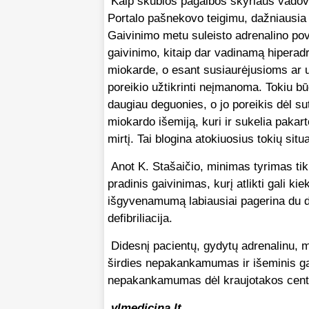
Kaip skubios pagalbos skyriaus vadova
Portalo pašnekovo teigimu, dažniausia s
Gaivinimo metu suleisto adrenalino povei
gaivinimo, kitaip dar vadinamą hiperadr
miokarde, o esant susiaurėjusioms ar 
poreikio užtikrinti neįmanoma. Tokiu bū
daugiau deguonies, o jo poreikis dėl s
miokardo išemiją, kuri ir sukelia pakart
mirtį. Tai blogina atokiuosius tokių situ
Anot K. Stašaičio, minimas tyrimas tik 
pradinis gaivinimas, kurį atlikti gali k
išgyvenamumą labiausiai pagerina du da
defibriliacija.
Didesnį pacientų, gydytų adrenalinu,
širdies nepakankamumas ir išeminis g
nepakankamumas dėl kraujotakos central
vlmedicina.lt