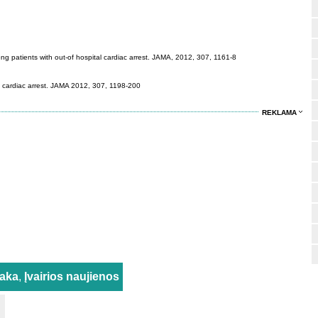
ng patients with out-of hospital cardiac arrest. JAMA, 2012, 307, 1161-8
t cardiac arrest. JAMA 2012, 307, 1198-200
REKLAMA
taka
,
Įvairios naujienos