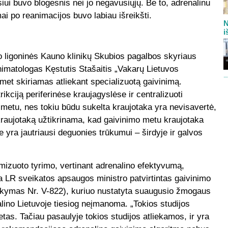
 buvo blogesnis nei jo negavusiųjų. Be to, adrenalinu
i po reanimacijos buvo labiau išreikšti.
N
i
o ligoninės Kauno klinikų Skubios pagalbos skyriaus
imatologas Kęstutis Stašaitis „Vakarų Lietuvos
met skiriamas atliekant specializuotą gaivinimą.
ikciją periferinėse kraujagyslėse ir centralizuoti
metu, nes tokiu būdu sukelta kraujotaka yra nevisavertė,
 kraujotaką užtikrinama, kad gaivinimo metu kraujotaka
yra jautriausi deguonies trūkumui – širdyje ir galvos
omizuoto tyrimo, vertinant adrenalino efektyvumą,
 LR sveikatos apsaugos ministro patvirtintas gaivinimo
sakymas Nr. V-822), kuriuo nustatyta suaugusio žmogaus
alino Lietuvoje tiesiog neįmanoma. „Tokios studijos
tetas. Tačiau pasaulyje tokios studijos atliekamos, ir yra