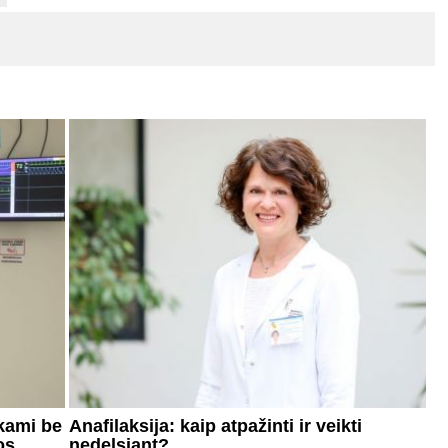
ekami be
Anafilaksija: kaip atpažinti ir veikti
os
nedelsiant?