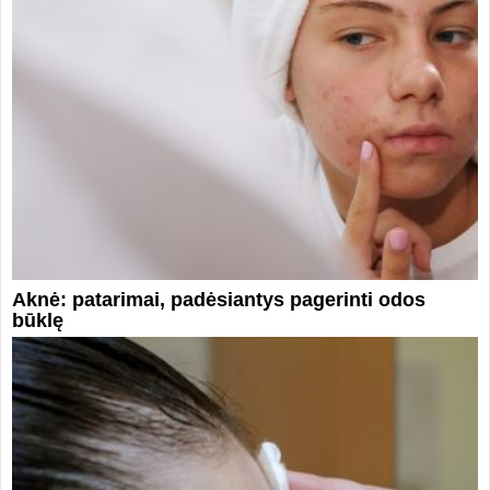
Aknė: patarimai, padėsiantys pagerinti odos
būklę