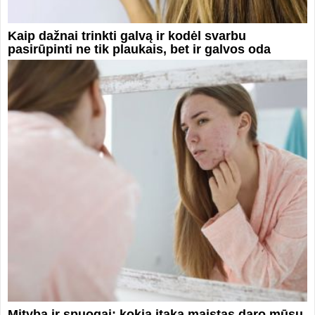
Kaip dažnai trinkti galvą ir kodėl svarbu
pasirūpinti ne tik plaukais, bet ir galvos oda
Mityba ir spuogai: kokią įtaką maistas daro mūsų