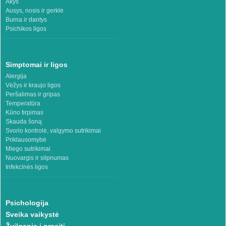
Akys
Ausys, nosis ir gerklė
Burna ir dantys
Psichikos ligos
Simptomai ir ligos
Alergija
Vėžys ir kraujo ligos
Peršalimas ir gripas
Temperatūra
Kūno tirpimas
Skauda šoną
Svorio kontrolė, valgymo sutrikimai
Priklausomybė
Miego sutrikimai
Nuovargis ir silpnumas
Infekcinės ligos
Psichologija
Sveika vaikystė