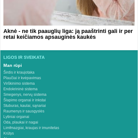
Aknė - ne tik paauglių liga: ją paaštrinti gali ir per
retai keičiamos apsauginės kaukės
LIGOS IR SVEIKATA
Man rūpi
Širdis ir kraujotaka
Plaučiai ir kvėpavimas
Virškinimo sistema
Endokrininė sistema
Smegenys, nervų sistema
Šlapimo organai ir inkstai
Stuburas, kaulai, sąnariai
Raumenys ir sausgyslės
Lytiniai organai
Oda, plaukai ir nagai
Limfmazgiai, kraujas ir imunitetas
Krūtys