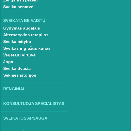
Žvilgsnis į praeitį
Sveika senatvė
SVEIKATA BE VAISTŲ
Gydymas augalais
Alternatyvios terapijos
Sveika mityba
Sveikas ir gražus kūnas
Vegetarų virtuvė
Joga
Sveika dvasia
Sėkmės istorijos
RENGINIAI
KONSULTUOJA SPECIALISTAS
SVEIKATOS APSAUGA