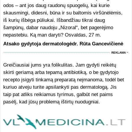
odos – ant jos daug raudonų spuogelių, kai kurie
skausmingi, didesni, būna ir su baltomis viršūnėlėmis,
iš kurių išbėga pūliukai. Išbandžiau tikrai daug
šampūnų, dabar naudoju „Nizoral“, bet pagerėjimo
nepastebiu. Ką man daryti? Osvaldas, 27 m.
Atsako gydytoja dermatologėdr. Rūta Gancevičienė
REKLAMA
Greičiausiai jums yra folikulitas. Jam gydyti reikėtų
skirti geriamą arba tepamą antibiotiką, o be gydytojo
recepto įsigyti tinkamą preparatą neįmanoma, todėl bet
kuriuo atveju turite apsilankyti pas dermatologą. Jis
taip pat atliks reikiamus tyrimus, galbūt net paims
pasėlį, kad jūsų problemą ištirtų nuodugniai.