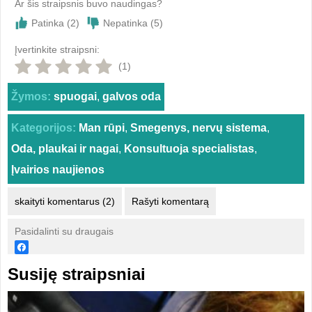
Ar šis straipsnis buvo naudingas?
Patinka (
2
)
Nepatinka (
5
)
Įvertinkite straipsni:
(1)
Žymos:
spuogai
,
galvos oda
Kategorijos:
Man rūpi
,
Smegenys, nervų sistema
,
Oda, plaukai ir nagai
,
Konsultuoja specialistas
,
Įvairios naujienos
skaityti komentarus (2)
Rašyti komentarą
Pasidalinti su draugais
Susiję straipsniai