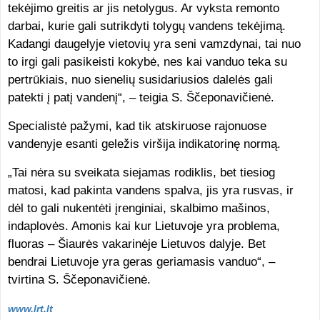
tekėjimo greitis ar jis netolygus. Ar vyksta remonto
darbai, kurie gali sutrikdyti tolygų vandens tekėjimą.
Kadangi daugelyje vietovių yra seni vamzdynai, tai nuo
to irgi gali pasikeisti kokybė, nes kai vanduo teka su
pertrūkiais, nuo sienelių susidariusios dalelės gali
patekti į patį vandenį“, – teigia S. Ščeponavičienė.
Specialistė pažymi, kad tik atskiruose rajonuose
vandenyje esanti geležis viršija indikatorinę normą.
„Tai nėra su sveikata siejamas rodiklis, bet tiesiog
matosi, kad pakinta vandens spalva, jis yra rusvas, ir
dėl to gali nukentėti įrenginiai, skalbimo mašinos,
indaplovės. Amonis kai kur Lietuvoje yra problema,
fluoras – Šiaurės vakarinėje Lietuvos dalyje. Bet
bendrai Lietuvoje yra geras geriamasis vanduo“, –
tvirtina S. Ščeponavičienė.
www.lrt.lt