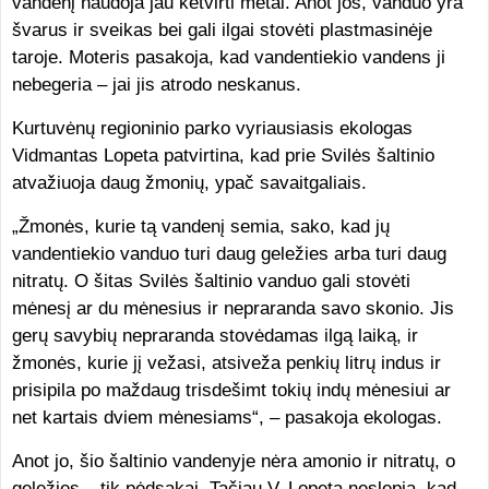
vandenį naudoja jau ketvirti metai. Anot jos, vanduo yra
švarus ir sveikas bei gali ilgai stovėti plastmasinėje
taroje. Moteris pasakoja, kad vandentiekio vandens ji
nebegeria – jai jis atrodo neskanus.
Kurtuvėnų regioninio parko vyriausiasis ekologas
Vidmantas Lopeta patvirtina, kad prie Svilės šaltinio
atvažiuoja daug žmonių, ypač savaitgaliais.
„Žmonės, kurie tą vandenį semia, sako, kad jų
vandentiekio vanduo turi daug geležies arba turi daug
nitratų. O šitas Svilės šaltinio vanduo gali stovėti
mėnesį ar du mėnesius ir nepraranda savo skonio. Jis
gerų savybių nepraranda stovėdamas ilgą laiką, ir
žmonės, kurie jį vežasi, atsiveža penkių litrų indus ir
prisipila po maždaug trisdešimt tokių indų mėnesiui ar
net kartais dviem mėnesiams“, – pasakoja ekologas.
Anot jo, šio šaltinio vandenyje nėra amonio ir nitratų, o
geležies – tik pėdsakai. Tačiau V. Lopeta neslepia, kad