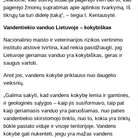
pagerėjo žmonių supratimas apie aplinkos tvarkymą. Iš
tikrųjų tai turi didelę įtaką“, – teigia I. Keniausytė.
Vandentiekio vanduo Lietuvoje – kokybiškas
Nacionalinio maisto ir veterinarijos rizikos vertinimo
instituto atstovė tvirtina, kad reikia pasidžiaugti, jog
Lietuvoje geriamas vanduo yra kokybiškas, geras ir
saugus vartoti.
Anot jos, vandens kokybė priklauso nuo daugelio
veiksnių.
„Galima sakyti, kad vandens kokybę lemia ir gamtinės,
ir geologinės sąlygos – kaip jis susiformavo, taip pat
kaip geriamasis vanduo yra paruošiamas, nuo paties
vandentiekio skirstomojo tinklo, nuo to, kokia yra tinklų
būklė pastato viduje ir visoje teritorijoje. Vandens
kokybė gali nukentėti, jeigu yra mažas vandens