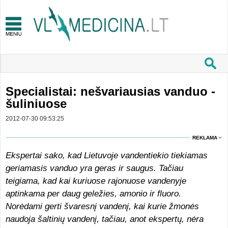
Specialistai: nešvariausias vanduo -
šuliniuose
2012-07-30 09:53:25
REKLAMA
Ekspertai sako, kad Lietuvoje vandentiekio tiekiamas
geriamasis vanduo yra geras ir saugus. Tačiau
teigiama, kad kai kuriuose rajonuose vandenyje
aptinkama per daug geležies, amonio ir fluoro.
Norėdami gerti švaresnį vandenį, kai kurie žmonės
naudoja šaltinių vandenį, tačiau, anot ekspertų, nėra