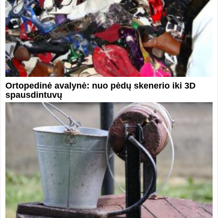
Ortopedinė avalynė: nuo pėdų skenerio iki 3D
spausdintuvų