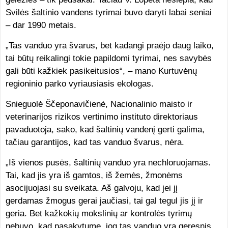
Svilės šaltinio vandens tyrimai buvo daryti labai seniai
– dar 1990 metais.
„Tas vanduo yra švarus, bet kadangi praėjo daug laiko,
tai būtų reikalingi tokie papildomi tyrimai, nes savybės
gali būti kažkiek pasikeitusios“, – mano Kurtuvėnų
regioninio parko vyriausiasis ekologas.
Snieguolė Ščeponavičienė, Nacionalinio maisto ir
veterinarijos rizikos vertinimo instituto direktoriaus
pavaduotoja, sako, kad šaltinių vandenį gerti galima,
tačiau garantijos, kad tas vanduo švarus, nėra.
„Iš vienos pusės, šaltinių vanduo yra nechloruojamas.
Tai, kad jis yra iš gamtos, iš žemės, žmonėms
asocijuojasi su sveikata. Aš galvoju, kad jei jį
gerdamas žmogus gerai jaučiasi, tai gal tegul jis jį ir
geria. Bet kažkokių mokslinių ar kontrolės tyrimų
nebuvo, kad pasakytume, jog tas vanduo yra geresnis