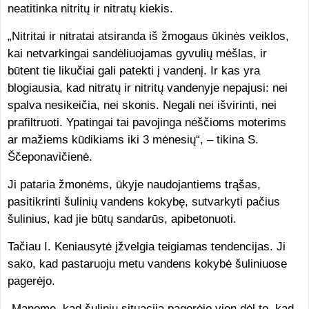
neatitinka nitritų ir nitratų kiekis.
„Nitritai ir nitratai atsiranda iš žmogaus ūkinės veiklos,
kai netvarkingai sandėliuojamas gyvulių mėšlas, ir
būtent tie likučiai gali patekti į vandenį. Ir kas yra
blogiausia, kad nitratų ir nitritų vandenyje nepajusi: nei
spalva nesikeičia, nei skonis. Negali nei išvirinti, nei
prafiltruoti. Ypatingai tai pavojinga nėščioms moterims
ar mažiems kūdikiams iki 3 mėnesių“, – tikina S.
Ščeponavičienė.
Ji pataria žmonėms, ūkyje naudojantiems trąšas,
pasitikrinti šulinių vandens kokybę, sutvarkyti pačius
šulinius, kad jie būtų sandarūs, apibetonuoti.
Tačiau I. Keniausytė įžvelgia teigiamas tendencijas. Ji
sako, kad pastaruoju metu vandens kokybė šuliniuose
pagerėjo.
„Manome, kad šulinių situacija pagerėjo vien dėl to, kad