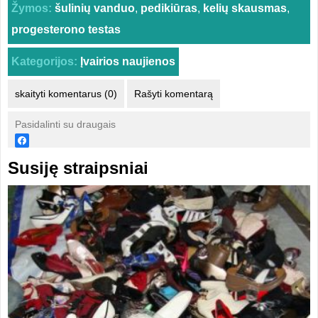
Žymos:
šulinių vanduo
,
pedikiūras
,
kelių skausmas
,
progesterono testas
Kategorijos:
Įvairios naujienos
skaityti komentarus (0)
Rašyti komentarą
Pasidalinti su draugais
Susiję straipsniai