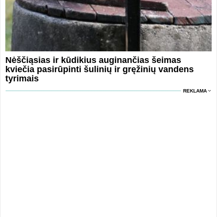
Nėščiąsias ir kūdikius auginančias šeimas
kviečia pasirūpinti šulinių ir gręžinių vandens
tyrimais
REKLAMA