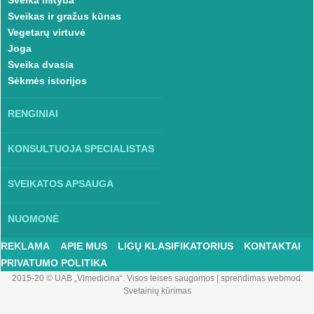
Sveikas ir gražus kūnas
Vegetarų virtuvė
Joga
Sveika dvasia
Sėkmės istorijos
RENGINIAI
KONSULTUOJA SPECIALISTAS
SVEIKATOS APSAUGA
NUOMONĖ
REKLAMA
APIE MUS
LIGŲ KLASIFIKATORIUS
KONTAKTAI
PRIVATUMO POLITIKA
2015-20 © UAB „Vlmedicina“. Visos teises saugomos
|
sprendimas webmod:
Svetainių kūrimas