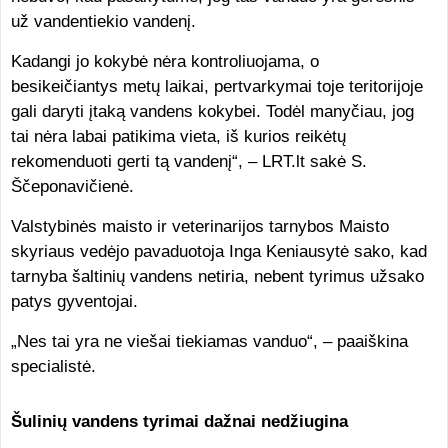
už vandentiekio vandenį.
Kadangi jo kokybė nėra kontroliuojama, o
besikeičiantys metų laikai, pertvarkymai toje teritorijoje
gali daryti įtaką vandens kokybei. Todėl manyčiau, jog
tai nėra labai patikima vieta, iš kurios reikėtų
rekomenduoti gerti tą vandenį“, – LRT.lt sakė S.
Ščeponavičienė.
Valstybinės maisto ir veterinarijos tarnybos Maisto
skyriaus vedėjo pavaduotoja Inga Keniausytė sako, kad
tarnyba šaltinių vandens netiria, nebent tyrimus užsako
patys gyventojai.
„Nes tai yra ne viešai tiekiamas vanduo“, – paaiškina
specialistė.
Šulinių vandens tyrimai dažnai nedžiugina