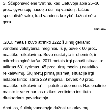
S. Ščeponavičienė tvirtina, kad Lietuvoje apie 25–30
proc. gyventojų naudoja šulinių vandenį, tačiau
specialistė sako, kad vandens kokybė dažnai nėra
gera.
REKLAMA
„2010 metais buvo atrinkti 1222 šulinių geriamo
vandens valstybiniai mėginiai. Iš jų beveik 60 proc.
neatitiko reikalavimų. Buvo nustatyta ir cheminė, ir
mikrobiologinė tarša. 2011 metais irgi panaši situacija:
atliktas 631 tyrimas, 45 proc. tirtų mėginių neatitiko
reikalavimų. Šių metų pirmą pusmetį situacija irgi
nelabai kinta: ištirta 229 mėginiai, beveik 40 proc.
neatitiko reikalavimų“, – pateikia duomenis Nacionalinio
maisto ir veterinarijos rizikos vertinimo instituto
direktoriaus pavaduotoja.
Anot jos, šulinių vandenyje dažnai reikalavimų