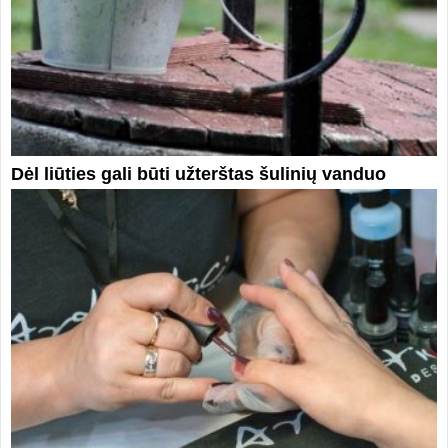
Dėl liūties gali būti užterštas šulinių vanduo