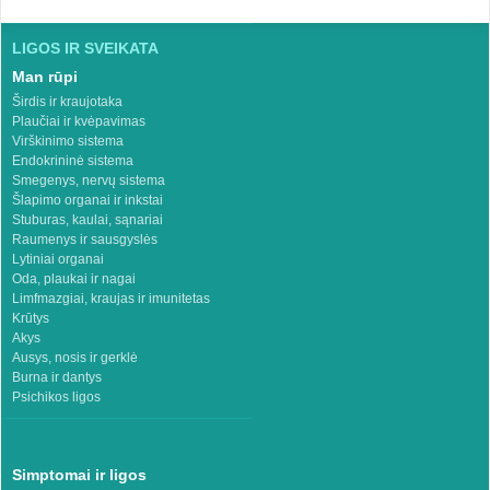
LIGOS IR SVEIKATA
Man rūpi
Širdis ir kraujotaka
Plaučiai ir kvėpavimas
Virškinimo sistema
Endokrininė sistema
Smegenys, nervų sistema
Šlapimo organai ir inkstai
Stuburas, kaulai, sąnariai
Raumenys ir sausgyslės
Lytiniai organai
Oda, plaukai ir nagai
Limfmazgiai, kraujas ir imunitetas
Krūtys
Akys
Ausys, nosis ir gerklė
Burna ir dantys
Psichikos ligos
Simptomai ir ligos