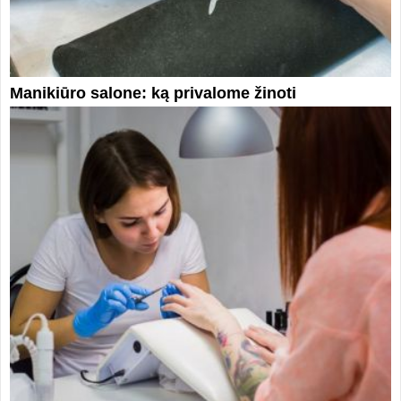
Manikiūro salone: ką privalome žinoti