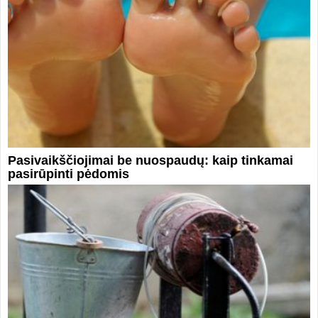
Pasivaikščiojimai be nuospaudų: kaip tinkamai
pasirūpinti pėdomis