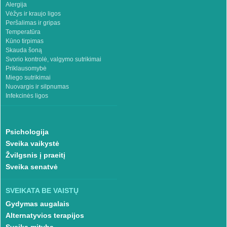
Alergija
Vėžys ir kraujo ligos
Peršalimas ir gripas
Temperatūra
Kūno tirpimas
Skauda šoną
Svorio kontrolė, valgymo sutrikimai
Priklausomybė
Miego sutrikimai
Nuovargis ir silpnumas
Infekcinės ligos
Psichologija
Sveika vaikystė
Žvilgsnis į praeitį
Sveika senatvė
SVEIKATA BE VAISTŲ
Gydymas augalais
Alternatyvios terapijos
Sveika mityba