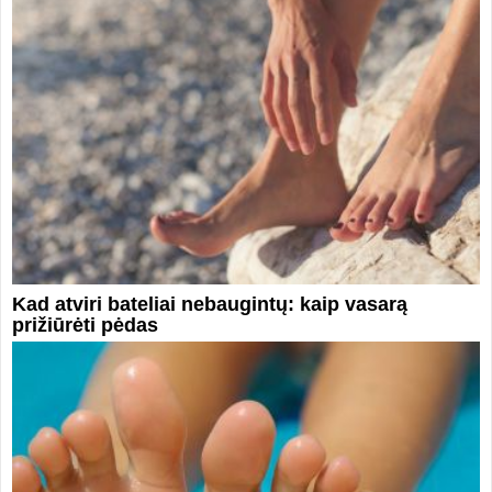
Kad atviri bateliai nebaugintų: kaip vasarą
prižiūrėti pėdas