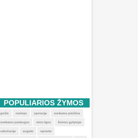
POPULIARIOS ŽYMOS
grožis
nerimas
operacija
sveikatos priežiūra
sveikatos paslaugos
retos ligos
šeimos gydytojai
vakcinacija
augalai
sąnariai