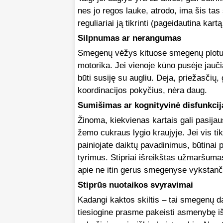
nes jo regos lauke, atrodo, ima šis tas 
reguliariai ją tikrinti (pageidautina kart
Silpnumas ar nerangumas
Smegenų vėžys kituose smegenų plotuose 
motorika. Jei vienoje kūno pusėje jauči
būti susiję su augliu. Deja, priežasčių, 
koordinacijos pokyčius, nėra daug.
Sumišimas ar kognityvinė disfunkcij
Žinoma, kiekvienas kartais gali pasija
žemo cukraus lygio kraujyje. Jei vis ti
painiojate daiktų pavadinimus, būtinai 
tyrimus. Stipriai išreikštas užmaršumas
apie ne itin gerus smegenyse vykstanči
Stiprūs nuotaikos svyravimai
Kadangi kaktos skiltis – tai smegenų d
tiesiogine prasme pakeisti asmenybę iš