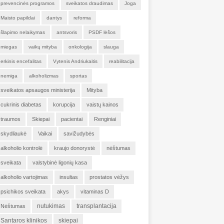
prevencinės programos
sveikatos draudimas
Joga
Maisto papildai
dantys
reforma
šlapimo nelaikymas
antsvoris
PSDF lėšos
miegas
vaikų mityba
onkologija
slauga
erkinis encefalitas
Vytenis Andriukaitis
reabilitacija
nemiga
alkoholizmas
sportas
sveikatos apsaugos ministerija
Mityba
cukrinis diabetas
korupcija
vaistų kainos
traumos
Skiepai
pacientai
Renginiai
skydliaukė
Vaikai
savižudybės
alkoholio kontrolė
kraujo donorystė
nėštumas
sveikata
valstybinė ligonių kasa
alkoholio vartojimas
insultas
prostatos vėžys
psichikos sveikata
akys
vitaminas D
nutukimas
transplantacija
Nėštumas
Santaros klinikos
skiepai