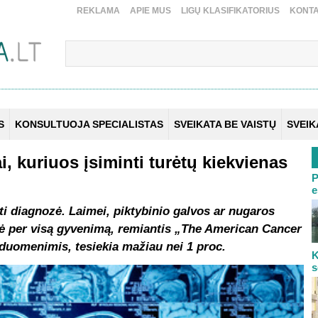
REKLAMA
APIE MUS
LIGŲ KLASIFIKATORIUS
KONTA
S
KONSULTUOJA SPECIALISTAS
SVEIKATA BE VAISTŲ
SVEI
 kuriuos įsiminti turėtų kiekvienas
P
e
i diagnozė. Laimei, piktybinio galvos ar nugaros
ė per visą gyvenimą, remiantis „The American Cancer
 duomenimis, tesiekia mažiau nei 1 proc.
K
s