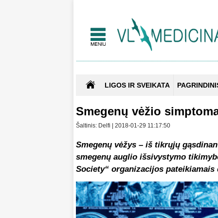
LIGOS IR SVEIKATA
PAGRINDINI
Smegenų vėžio simptomai,
Šaltinis: Delfi | 2018-01-29 11:17:50
Smegenų vėžys – iš tikrųjų gąsdinant
smegenų auglio išsivystymo tikimyb
Society“ organizacijos pateikiamais