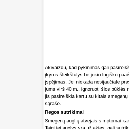
Akivaizdu, kad pykinimas gali pasireikš
įkyrus šleikštulys be jokio logiško paa
įspėjimas. Jei niekada nesijaučiate pras
jums virš 40 m., ignoruoti šios būklės 
jis pasireiškia kartu su kitais smegen
sąraše.
Regos sutrikimai
Smegenų auglių atvejais simptomai kart
Taigi jei auglys yra už akies, gali sutrik