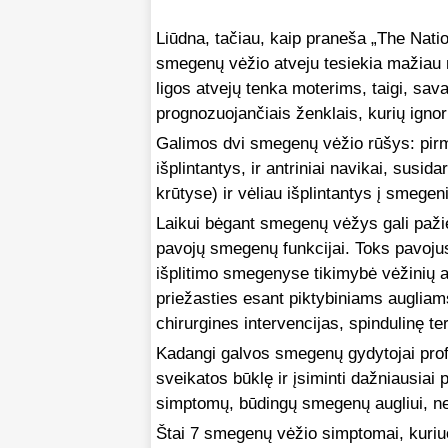
Liūdna, tačiau, kaip praneša „The Nati
smegenų vėžio atveju tesiekia mažiau n
ligos atvejų tenka moterims, taigi, sa
prognozuojančiais ženklais, kurių ignor
Galimos dvi smegenų vėžio rūšys: pirmi
išplintantys, ir antriniai navikai, susi
krūtyse) ir vėliau išplintantys į sme
Laikui bėgant smegenų vėžys gali pažie
pavojų smegenų funkcijai. Toks pavojus k
išplitimo smegenyse tikimybė vėžinių a
priežasties esant piktybiniams auglia
chirurgines intervencijas, spindulinę te
Kadangi galvos smegenų gydytojai profil
sveikatos būklę ir įsiminti dažniausia
simptomų, būdingų smegenų augliui, ne
Štai 7 smegenų vėžio simptomai, kuriu