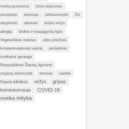
Sveika gyvensena
fizinis aktyvumas
slaugytojai
depresija
priklausomybė
ŽIV
atlyginimai
alkoholis
krūties vėžys
alergija
širdies ir kraujagyslių ligos
Vegetariškas maistas
odos priežiūra
kompensuojamieji vaistai
peršalimas
sveikatos apsauga
Respublikinė Šiaulių ligoninė
organų donorystė
stresas
vaistai
gripas
Kauno klinikos
vėžys
koronavirusas
COVID-19
sveika mityba