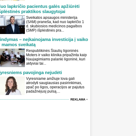
uo lapkričio pacientus galės apžiūrėti
šplėstinės praktikos slaugytojai
Sveikatos apsaugos ministerija
(SAM) praneša, kad nuo lapkričio 1
d. skubiosios medicinos pagalbos
(SMP) išplėstinės pra...
indymas – neįkainojama investicija į vaiko
r mamos sveikatą
Respublikinės Šiaulių ligoninės
Moters ir vaiko klinika pripažinta kaip
Naujagimiams palanki ligoninė, kuri
aktyviai tai...
yresniems pavojinga nejudėti
Vyresniame amžiuje lova gali
atrodyti saugiausias pasirinkimas,
ypač po ligos, operacijos ar pajutus
padažnėjusį pulsą....
REKLAMA