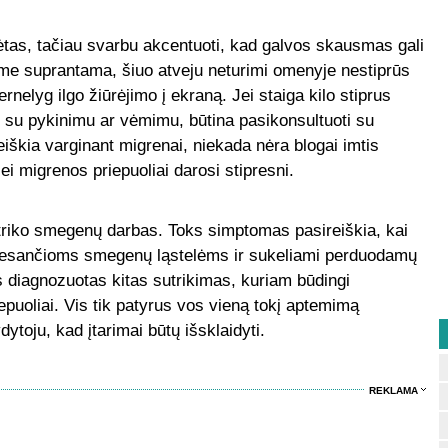
ėtas, tačiau svarbu akcentuoti, kad galvos skausmas gali
e suprantama, šiuo atveju neturimi omenyje nestiprūs
nelyg ilgo žiūrėjimo į ekraną. Jei staiga kilo stiprus
 su pykinimu ar vėmimu, būtina pasikonsultuoti su
iškia varginant migrenai, niekada nėra blogai imtis
i migrenos priepuoliai darosi stipresni.
triko smegenų darbas. Toks simptomas pasireiškia, kai
k esančioms smegenų ląstelėms ir sukeliami perduodamų
us diagnozuotas kitas sutrikimas, kuriam būdingi
uoliai. Vis tik patyrus vos vieną tokį aptemimą
ytoju, kad įtarimai būtų išsklaidyti.
REKLAMA