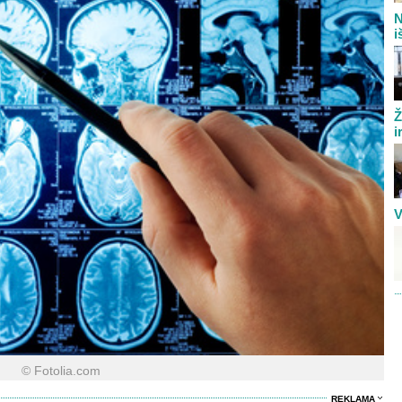
N
i
Ž
i
V
© Fotolia.com
REKLAMA