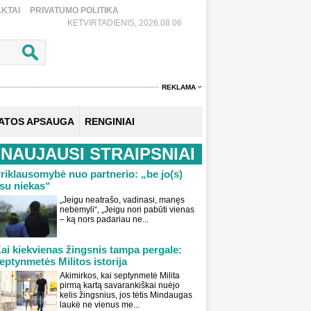
KTAI
PRIVATUMO POLITIKA
KETVIRTADIENIS, 2026.08.06
REKLAMA
KATOS APSAUGA
RENGINIAI
NAUJAUSI STRAIPSNIAI
riklausomybė nuo partnerio: „be jo(s)
su niekas“
„Jeigu neatrašo, vadinasi, manęs
nebemyli“, „Jeigu nori pabūti vienas
– ką nors padariau ne...
ai kiekvienas žingsnis tampa pergale:
eptynmetės Militos istorija
Akimirkos, kai septynmetė Milita
pirmą kartą savarankiškai nuėjo
kelis žingsnius, jos tėtis Mindaugas
laukė ne vienus me...