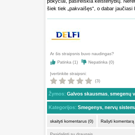
pokyčiai, pasireiškia keistenybių. Ner
šiek tiek „pakvaišęs“, o dabar jaučias
Ar šis straipsnis buvo naudingas?
Patinka (
1
)
Nepatinka (
0
)
Įvertinkite straipsni:
(3)
Žymos:
Galvos skausmas
,
smegenų v
Kategorijos:
Smegenys, nervų sistem
skaityti komentarus (0)
Rašyti komentarą
Pasidalinti su draugais