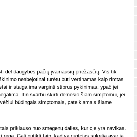
ti dėl daugybės pačių įvairiausių priežasčių. Vis tik
iškinimo neabejotinai turėtų būti vertinamas kaip rimtas
tai ir staiga ima varginti stiprus pykinimas, ypač jei
negalima. Itin svarbu skirti dėmesio šiam simptomui, jei
ų vėžiui būdingais simptomais, pateikiamais šiame
ais priklauso nuo smegenų dalies, kurioje yra navikas.
ti rega. Gali nutikti taip, kad vairuotojas sukelia avariją,