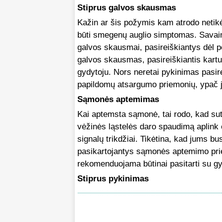
Stiprus galvos skausmas
Kažin ar šis požymis kam atrodo netik
būti smegenų auglio simptomas. Savaim
galvos skausmai, pasireiškiantys dėl per
galvos skausmas, pasireiškiantis kartu
gydytoju. Nors neretai pykinimas pasire
papildomų atsargumo priemonių, ypač je
Sąmonės aptemimas
Kai aptemsta sąmonė, tai rodo, kad su
vėžinės ląstelės daro spaudimą aplin
signalų trikdžiai. Tikėtina, kad jums b
pasikartojantys sąmonės aptemimo priep
rekomenduojama būtinai pasitarti su gyd
Stiprus pykinimas