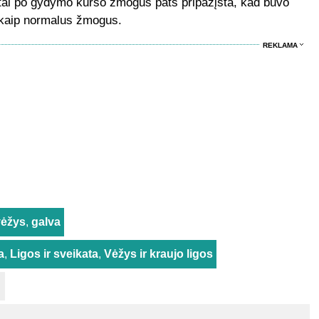
etai po gydymo kurso žmogus pats pripažįsta, kad buvo
i kaip normalus žmogus.
REKLAMA
ėžys
,
galva
a
,
Ligos ir sveikata
,
Vėžys ir kraujo ligos