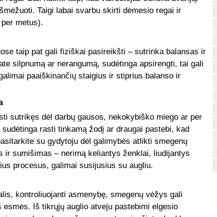
šmėžuoti. Taigi labai svarbu skirti dėmesio regai ir
ą per metus).
taip pat gali fiziškai pasireikšti – sutrinka balansas ir
ate silpnumą ar nerangumą, sudėtinga apsirengti, tai gali
galimai paaiškinančių staigius ir stiprius balanso ir
a
usti sutrikęs dėl darbų gausos, nekokybiško miego ar per
k sudėtinga rasti tinkamą žodį ar draugai pastebi, kad
pasitarkite su gydytoju dėl galimybės atlikti smegenų
 ir sumišimas – nerimą keliantys ženklai, liudijantys
us procesus, galimai susijusius su augliu.
alis, kontroliuojanti asmenybę, smegenų vėžys gali
 esmės. Iš tikrųjų auglio atveju pastebimi elgesio