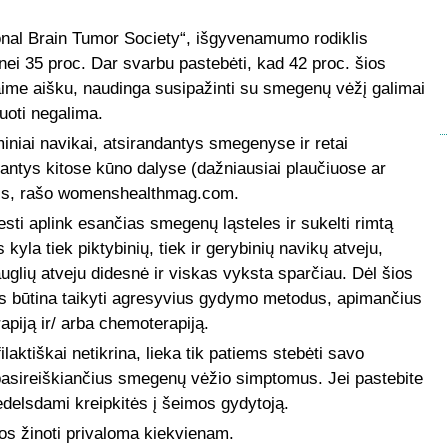
onal Brain Tumor Society“, išgyvenamumo rodiklis
ei 35 proc. Dar svarbu pastebėti, kad 42 proc. šios
vaime aišku, naudinga susipažinti su smegenų vėžį galimai
uoti negalima.
niai navikai, atsirandantys smegenyse ir retai
darantys kitose kūno dalyse (dažniausiai plaučiuose ar
genis, rašo womenshealthmag.com.
sti aplink esančias smegenų ląsteles ir sukelti rimtą
yla tiek piktybinių, tiek ir gerybinių navikų atveju,
uglių atveju didesnė ir viskas vyksta sparčiau. Dėl šios
ms būtina taikyti agresyvius gydymo metodus, apimančius
rapiją ir/ arba chemoterapiją.
aktiškai netikrina, lieka tik patiems stebėti savo
i pasireiškiančius smegenų vėžio simptomus. Jei pastebite
delsdami kreipkitės į šeimos gydytoją.
os žinoti privaloma kiekvienam.