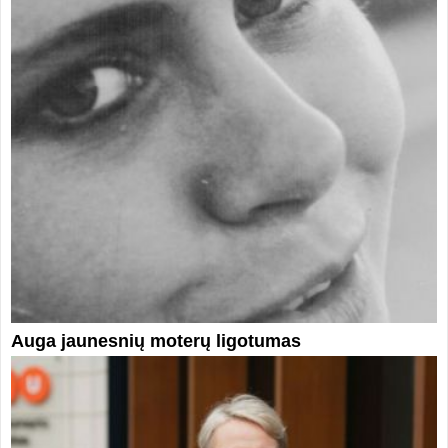
Auga jaunesnių moterų ligotumas