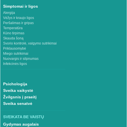
Simptomai ir ligos
Alergija
Vėžys ir kraujo ligos
Peršalimas ir gripas
Temperatūra
Kūno tirpimas
Skauda šoną
Svorio kontrolė, valgymo sutrikimai
Priklausomybė
Miego sutrikimai
Nuovargis ir silpnumas
Infekcinės ligos
Psichologija
Sveika vaikystė
Žvilgsnis į praeitį
Sveika senatvė
SVEIKATA BE VAISTŲ
Gydymas augalais