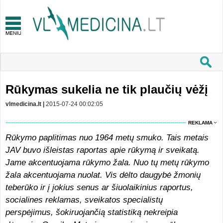
Rūkymas sukelia ne tik plaučių vėžį
vlmedicina.lt |
2015-07-24 00:02:05
REKLAMA
Rūkymo paplitimas nuo 1964 metų smuko. Tais metais
JAV buvo išleistas raportas apie rūkymą ir sveikatą.
Jame akcentuojama rūkymo žala. Nuo tų metų rūkymo
žala akcentuojama nuolat. Vis dėlto daugybė žmonių
teberūko ir į jokius senus ar šiuolaikinius raportus,
socialines reklamas, sveikatos specialistų
perspėjimus, šokiruojančią statistiką nekreipia