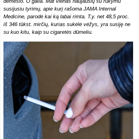
dėmesio. O gaila. Mat vienas naujausių su rūkymu
susijusiu tyrimų, apie kurį rašoma
JAMA Internal
Medicine,
parodė kai ką labai rimta. T.y. net 48,5 proc.
iš 346 tūkst. mirčių, kurias sukėlė vėžys, yra susiję ne
su kuo kitu, kaip su cigaretės dūmeliu.