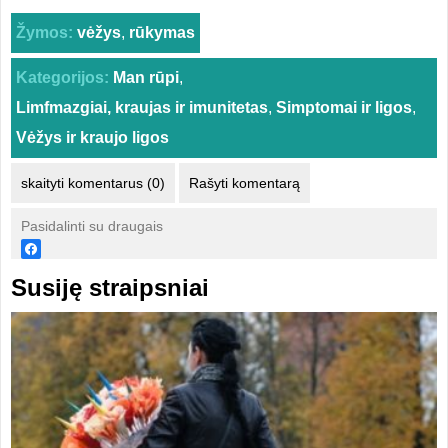
Žymos:
vėžys
,
rūkymas
Kategorijos:
Man rūpi
,
Limfmazgiai, kraujas ir imunitetas
,
Simptomai ir ligos
,
Vėžys ir kraujo ligos
skaityti komentarus (0)
Rašyti komentarą
Pasidalinti su draugais
Susiję straipsniai