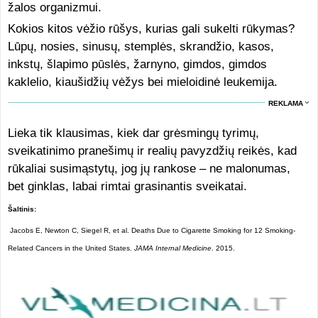
žalos organizmui.
Kokios kitos vėžio rūšys, kurias gali sukelti rūkymas?
Lūpų, nosies, sinusų, stemplės, skrandžio, kasos,
inkstų, šlapimo pūslės, žarnyno, gimdos, gimdos
kaklelio, kiaušidžių vėžys bei mieloidinė leukemija.
REKLAMA
Lieka tik klausimas, kiek dar grėsmingų tyrimų,
sveikatinimo pranešimų ir realių pavyzdžių reikės, kad
rūkaliai susimąstytų, jog jų rankose – ne malonumas,
bet ginklas, labai rimtai grasinantis sveikatai.
Šaltinis:
Jacobs E, Newton C, Siegel R, et al. Deaths Due to Cigarette Smoking for 12 Smoking-
Related Cancers in the United States.
JAMA Internal Medicine
. 2015.