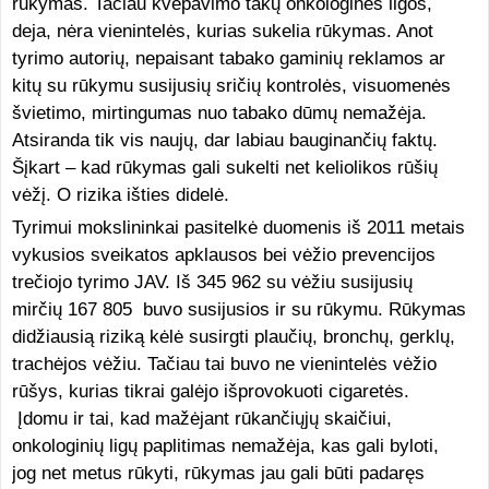
rūkymas. Tačiau kvėpavimo takų onkologinės ligos,
deja, nėra vienintelės, kurias sukelia rūkymas. Anot
tyrimo autorių, nepaisant tabako gaminių reklamos ar
kitų su rūkymu susijusių sričių kontrolės, visuomenės
švietimo, mirtingumas nuo tabako dūmų nemažėja.
Atsiranda tik vis naujų, dar labiau bauginančių faktų.
Šįkart – kad rūkymas gali sukelti net keliolikos rūšių
vėžį. O rizika išties didelė.
Tyrimui mokslininkai pasitelkė duomenis iš 2011 metais
vykusios sveikatos apklausos bei vėžio prevencijos
trečiojo tyrimo JAV. Iš 345 962 su vėžiu susijusių
mirčių 167 805 buvo susijusios ir su rūkymu. Rūkymas
didžiausią riziką kėlė susirgti plaučių, bronchų, gerklų,
trachėjos vėžiu. Tačiau tai buvo ne vienintelės vėžio
rūšys, kurias tikrai galėjo išprovokuoti cigaretės.
Įdomu ir tai, kad mažėjant rūkančiųjų skaičiui,
onkologinių ligų paplitimas nemažėja, kas gali byloti,
jog net metus rūkyti, rūkymas jau gali būti padaręs