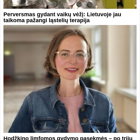
Perversmas gydant vaikų vėžį: Lietuvoje jau
taikoma pažangi ląstelių terapija
Hodžkino limfomos gydymo pasekmės – po trijų