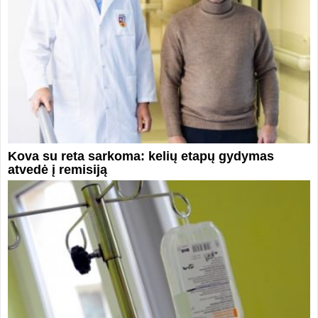
Kova su reta sarkoma: kelių etapų gydymas
atvedė į remisiją