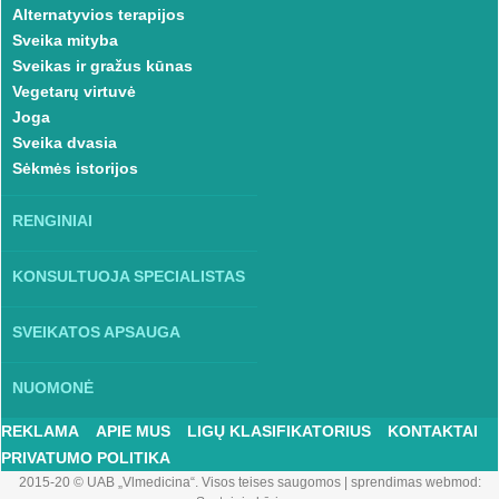
Alternatyvios terapijos
Sveika mityba
Sveikas ir gražus kūnas
Vegetarų virtuvė
Joga
Sveika dvasia
Sėkmės istorijos
RENGINIAI
KONSULTUOJA SPECIALISTAS
SVEIKATOS APSAUGA
NUOMONĖ
REKLAMA
APIE MUS
LIGŲ KLASIFIKATORIUS
KONTAKTAI
PRIVATUMO POLITIKA
2015-20 © UAB „Vlmedicina“. Visos teises saugomos
|
sprendimas webmod: