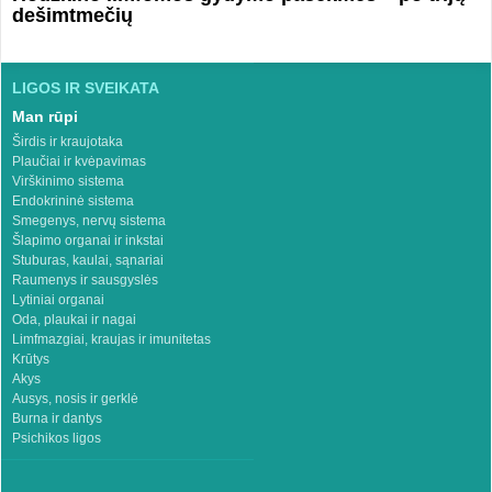
dešimtmečių
LIGOS IR SVEIKATA
Man rūpi
Širdis ir kraujotaka
Plaučiai ir kvėpavimas
Virškinimo sistema
Endokrininė sistema
Smegenys, nervų sistema
Šlapimo organai ir inkstai
Stuburas, kaulai, sąnariai
Raumenys ir sausgyslės
Lytiniai organai
Oda, plaukai ir nagai
Limfmazgiai, kraujas ir imunitetas
Krūtys
Akys
Ausys, nosis ir gerklė
Burna ir dantys
Psichikos ligos