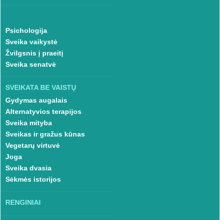
Psichologija
Sveika vaikystė
Žvilgsnis į praeitį
Sveika senatvė
SVEIKATA BE VAISTŲ
Gydymas augalais
Alternatyvios terapijos
Sveika mityba
Sveikas ir gražus kūnas
Vegetarų virtuvė
Joga
Sveika dvasia
Sėkmės istorijos
RENGINIAI