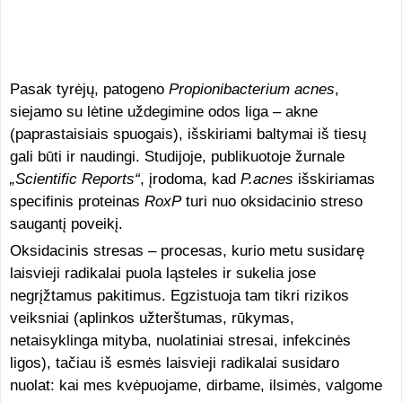
Pasak tyrėjų, patogeno
Propionibacterium acnes
,
siejamo su lėtine uždegimine odos liga – akne
(paprastaisiais spuogais), išskiriami baltymai iš tiesų
gali būti ir naudingi. Studijoje, publikuotoje žurnale
„Scientific Reports“
, įrodoma, kad
P.acnes
išskiriamas
specifinis proteinas
RoxP
turi nuo oksidacinio streso
saugantį poveikį.
Oksidacinis stresas – procesas, kurio metu susidarę
laisvieji radikalai puola ląsteles ir sukelia jose
negrįžtamus pakitimus. Egzistuoja tam tikri rizikos
veiksniai (aplinkos užterštumas, rūkymas,
netaisyklinga mityba, nuolatiniai stresai, infekcinės
ligos), tačiau iš esmės laisvieji radikalai susidaro
nuolat: kai mes kvėpuojame, dirbame, ilsimės, valgome