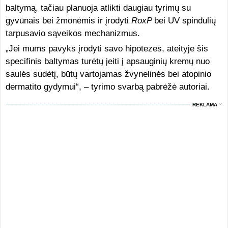
baltymą, tačiau planuoja atlikti daugiau tyrimų su
gyvūnais bei žmonėmis ir įrodyti
RoxP
bei UV spindulių
tarpusavio sąveikos mechanizmus.
„Jei mums pavyks įrodyti savo hipotezes, ateityje šis
specifinis baltymas turėtų įeiti į apsauginių kremų nuo
saulės sudėtį, būtų vartojamas žvynelinės bei atopinio
dermatito gydymui“, – tyrimo svarbą pabrėžė autoriai.
REKLAMA