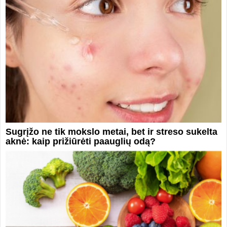
Sugrįžo ne tik mokslo metai, bet ir streso sukelta
aknė: kaip prižiūrėti paauglių odą?