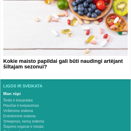
Kokie maisto papildai gali būti naudingi artėjant
šiltajam sezonui?
LIGOS IR SVEIKATA
Man rūpi
Širdis ir kraujotaka
Plaučiai ir kvėpavimas
Virškinimo sistema
Endokrininė sistema
Smegenys, nervų sistema
Šlapimo organai ir inkstai