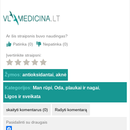
Ar šis straipsnis buvo naudingas?
Patinka (
0
)
Nepatinka (
0
)
Įvertinkite straipsni:
Žymos:
antioksidantai
,
aknė
Kategorijos:
Man rūpi
,
Oda, plaukai ir nagai
,
Ligos ir sveikata
skaityti komentarus (0)
Rašyti komentarą
Pasidalinti su draugais