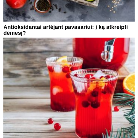
Antioksidantai artėjant pavasariui: į ką atkreipti
dėmesį?