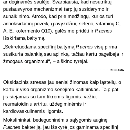
ar deginamės saulėje. Svarbiausia, kad nesutriktų
pusiausvyros mechanizmai tarp jų susidarymo ir
sunaikinimo. Atrodo, kad prie medžiagų, kurios turi
antioksidacinį poveikį (pavyzdžiui, seleno, vitaminų C,
A, E, kofermento Q10), galėsime pridėti ir
P.acnes
išskiriamą baltymą.
„Sekretuodama specifinį baltymą
P.acnes
visų pirma
susikuria palankią sau aplinką, tačiau kartu pagelbėja ir
žmogaus organizmui“, – aiškino tyrėjai.
REKLAMA
Oksidacinis stresas jau seniai žinomas kaip ląstelių, o
kartu ir viso organizmo senėjimo kaltininkas. Taip pat
jis siejamas su tam tikromis ligomis: vėžiu,
reumatoidiniu artritu, uždegiminėmis ir
kardiovaskulinėmis ligomis.
Mokslininkai, bedeguoninėmis sąlygomis auginę
P.acnes
bakteriją, jau išskyrė jos gaminamą specifinį