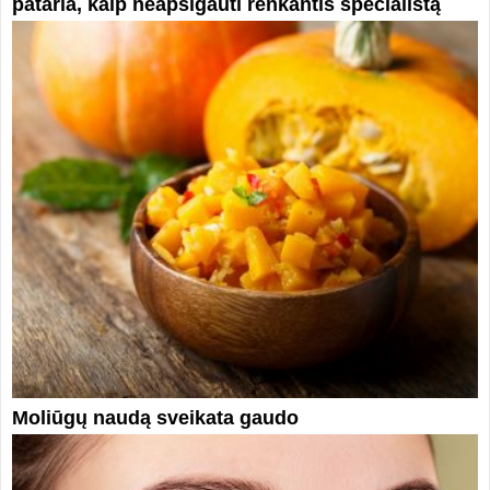
pataria, kaip neapsigauti renkantis specialistą
Moliūgų naudą sveikata gaudo