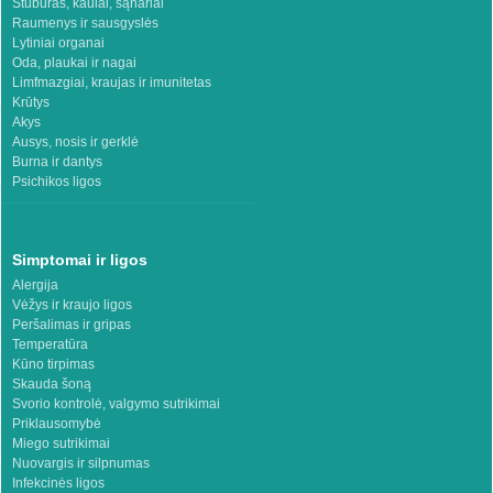
Stuburas, kaulai, sąnariai
Raumenys ir sausgyslės
Lytiniai organai
Oda, plaukai ir nagai
Limfmazgiai, kraujas ir imunitetas
Krūtys
Akys
Ausys, nosis ir gerklė
Burna ir dantys
Psichikos ligos
Simptomai ir ligos
Alergija
Vėžys ir kraujo ligos
Peršalimas ir gripas
Temperatūra
Kūno tirpimas
Skauda šoną
Svorio kontrolė, valgymo sutrikimai
Priklausomybė
Miego sutrikimai
Nuovargis ir silpnumas
Infekcinės ligos