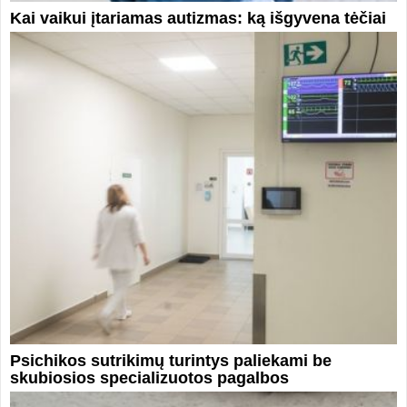
Kai vaikui įtariamas autizmas: ką išgyvena tėčiai
Psichikos sutrikimų turintys paliekami be
skubiosios specializuotos pagalbos