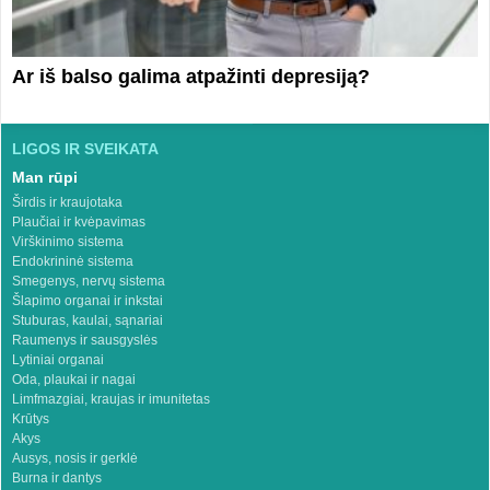
Ar iš balso galima atpažinti depresiją?
LIGOS IR SVEIKATA
Man rūpi
Širdis ir kraujotaka
Plaučiai ir kvėpavimas
Virškinimo sistema
Endokrininė sistema
Smegenys, nervų sistema
Šlapimo organai ir inkstai
Stuburas, kaulai, sąnariai
Raumenys ir sausgyslės
Lytiniai organai
Oda, plaukai ir nagai
Limfmazgiai, kraujas ir imunitetas
Krūtys
Akys
Ausys, nosis ir gerklė
Burna ir dantys