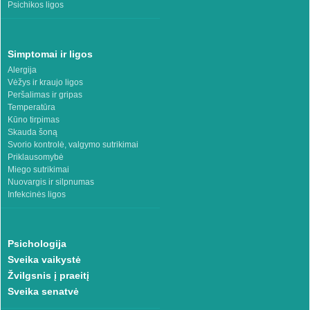
Psichikos ligos
Simptomai ir ligos
Alergija
Vėžys ir kraujo ligos
Peršalimas ir gripas
Temperatūra
Kūno tirpimas
Skauda šoną
Svorio kontrolė, valgymo sutrikimai
Priklausomybė
Miego sutrikimai
Nuovargis ir silpnumas
Infekcinės ligos
Psichologija
Sveika vaikystė
Žvilgsnis į praeitį
Sveika senatvė