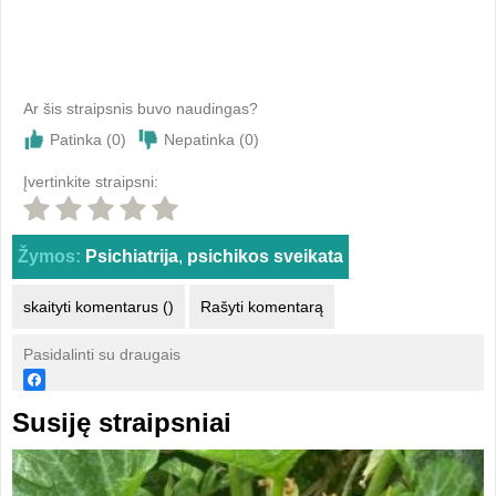
Ar šis straipsnis buvo naudingas?
Patinka (
0
)
Nepatinka (
0
)
Įvertinkite straipsni:
Žymos:
Psichiatrija
,
psichikos sveikata
skaityti komentarus ()
Rašyti komentarą
Pasidalinti su draugais
Susiję straipsniai