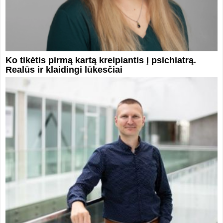
Ko tikėtis pirmą kartą kreipiantis į psichiatrą.
Realūs ir klaidingi lūkesčiai