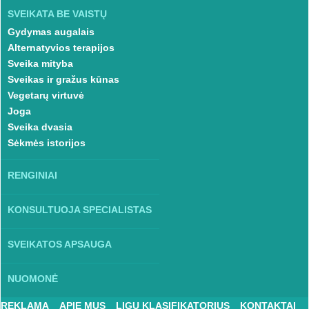
SVEIKATA BE VAISTŲ
Gydymas augalais
Alternatyvios terapijos
Sveika mityba
Sveikas ir gražus kūnas
Vegetarų virtuvė
Joga
Sveika dvasia
Sėkmės istorijos
RENGINIAI
KONSULTUOJA SPECIALISTAS
SVEIKATOS APSAUGA
NUOMONĖ
REKLAMA
APIE MUS
LIGŲ KLASIFIKATORIUS
KONTAKTAI