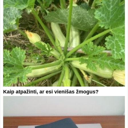
Kaip atpažinti, ar esi vienišas žmogus?