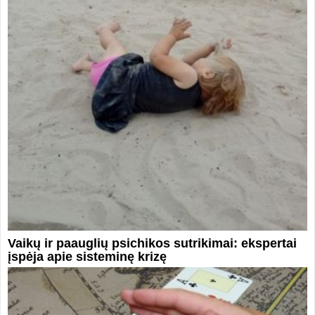
Vaikų ir paauglių psichikos sutrikimai: ekspertai
įspėja apie sisteminę krizę