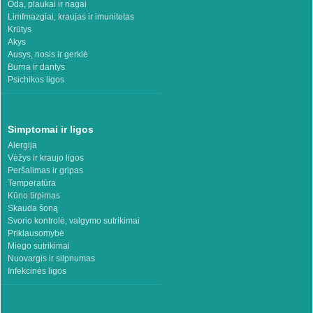
Oda, plaukai ir nagai
Limfmazgiai, kraujas ir imunitetas
Krūtys
Akys
Ausys, nosis ir gerklė
Burna ir dantys
Psichikos ligos
Simptomai ir ligos
Alergija
Vėžys ir kraujo ligos
Peršalimas ir gripas
Temperatūra
Kūno tirpimas
Skauda šoną
Svorio kontrolė, valgymo sutrikimai
Priklausomybė
Miego sutrikimai
Nuovargis ir silpnumas
Infekcinės ligos