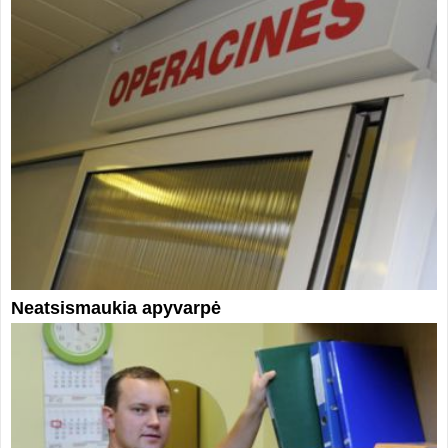
Neatsismaukia apyvarpė