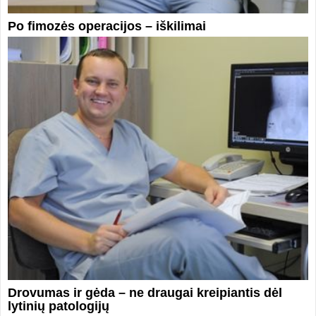
Po fimozės operacijos – iškilimai
Drovumas ir gėda – ne draugai kreipiantis dėl
lytinių patologijų