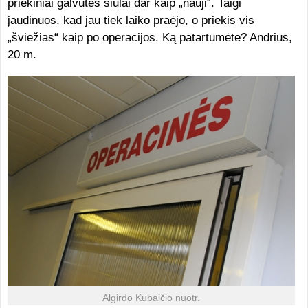
priekiniai galvutės siūlai dar kaip „nauji“. Taigi
jaudinuos, kad jau tiek laiko praėjo, o priekis vis
„šviežias“ kaip po operacijos. Ką patartumėte? Andrius,
20 m.
Algirdo Kubaičio nuotr.