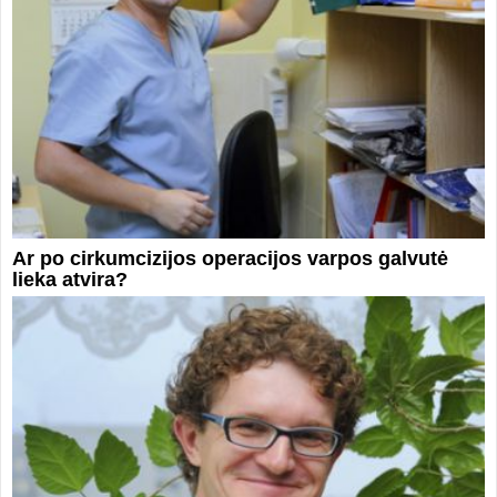
Ar po cirkumcizijos operacijos varpos galvutė
lieka atvira?