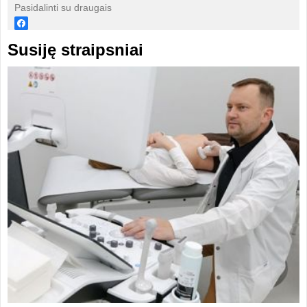
Pasidalinti su draugais
Susiję straipsniai