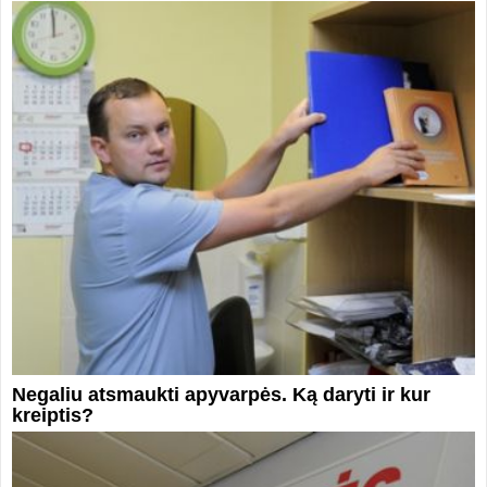
Negaliu atsmaukti apyvarpės. Ką daryti ir kur
kreiptis?