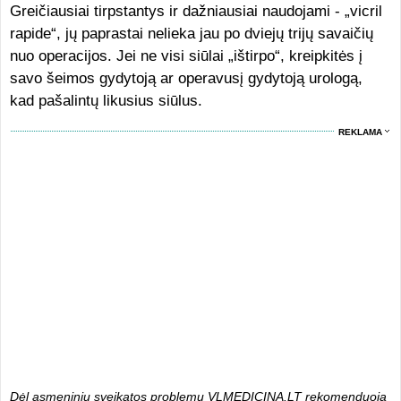
Greičiausiai tirpstantys ir dažniausiai naudojami - „vicril
rapide“, jų paprastai nelieka jau po dviejų trijų savaičių
nuo operacijos. Jei ne visi siūlai „ištirpo“, kreipkitės į
savo šeimos gydytoją ar operavusį gydytoją urologą,
kad pašalintų likusius siūlus.
REKLAMA
Dėl asmeninių sveikatos problemų VLMEDICINA.LT rekomenduoja