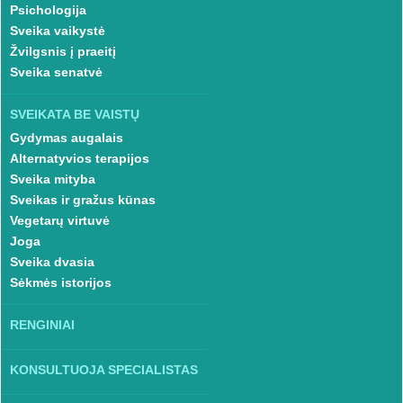
Psichologija
Sveika vaikystė
Žvilgsnis į praeitį
Sveika senatvė
SVEIKATA BE VAISTŲ
Gydymas augalais
Alternatyvios terapijos
Sveika mityba
Sveikas ir gražus kūnas
Vegetarų virtuvė
Joga
Sveika dvasia
Sėkmės istorijos
RENGINIAI
KONSULTUOJA SPECIALISTAS