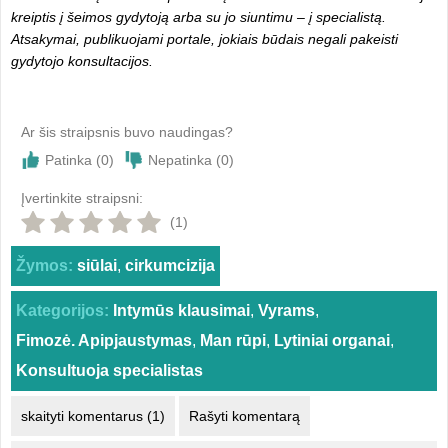
kreiptis į šeimos gydytoją arba su jo siuntimu – į specialistą.
Atsakymai, publikuojami portale, jokiais būdais negali pakeisti
gydytojo konsultacijos.
Ar šis straipsnis buvo naudingas?
Patinka (
0
)
Nepatinka (
0
)
Įvertinkite straipsni:
(1)
Žymos:
siūlai
,
cirkumcizija
Kategorijos:
Intymūs klausimai
,
Vyrams
,
Fimozė. Apipjaustymas
,
Man rūpi
,
Lytiniai organai
,
Konsultuoja specialistas
skaityti komentarus (1)
Rašyti komentarą