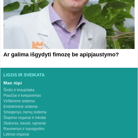
Ar galima išgydyti fimozę be apipjaustymo?
LIGOS IR SVEIKATA
Man rūpi
Širdis ir kraujotaka
Plaučiai ir kvėpavimas
Virškinimo sistema
Endokrininė sistema
Smegenys, nervų sistema
Šlapimo organai ir inkstai
Stuburas, kaulai, sąnariai
Raumenys ir sausgyslės
Lytiniai organai