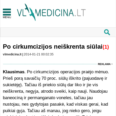
Po cirkumcizijos neiškrenta siūlai
(1)
vlmedicina.lt |
2014-01-21 00:02:35
REKLAMA
Klausimas
. Po cirkumcizijos operacijos praėjo mėnuo.
Prieš porą savaičių 70 proc. siūlų iškrito (pajuodavę ir
sukietėję). Tačiau iš priekio siūlų dar liko ir jie vis
neiškrenta, negyja, atrodo sveiki, kaip nauji. Naudojau
baneociną ir permanganato voneles, tačiau jau
nustojau, nes gydytojas pasakė, kad viskas gerai, kad
puikiai gyja. Tačiau aš manau, jog nieko gero, jeigu