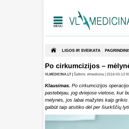
LIGOS IR SVEIKATA
PAGRINDINI
Po cirkumcizijos – mėlyn
VLMEDICINA.LT |
Šaltinis: vlmedicina | 2018-03-13 0
Klausimas.
Po cirkumcizijos operacijos
pastebėjau, jog dviejose vietose, kur b
mėlynės, jos labai mažytės kaip grikio 
galbūt taip atsitiko dėl per šiurkščių l