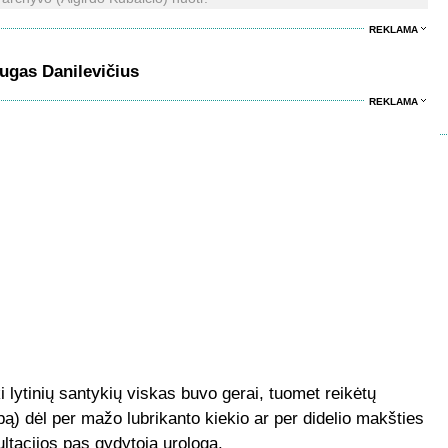
REKLAMA
ugas Danilevičius
REKLAMA
i lytinių santykių viskas buvo gerai, tuomet reikėtų
pą) dėl per mažo lubrikanto kiekio ar per didelio makšties
ltacijos pas gydytoją urologą.