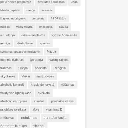
prevencinės programos
sveikatos draudimas
Joga
Maisto papildai
dantys
reforma
šlapimo nelaikymas
antsvoris
PSDF lėšos
miegas
vaikų mityba
onkologija
slauga
reabilitacija
erkinis encefalitas
Vytenis Andriukaitis
nemiga
alkoholizmas
sportas
Mityba
sveikatos apsaugos ministerija
cukrinis diabetas
korupcija
vaistų kainos
traumos
Skiepai
pacientai
Renginiai
skydliaukė
Vaikai
savižudybės
alkoholio kontrolė
kraujo donorystė
nėštumas
valstybinė ligonių kasa
sveikata
alkoholio vartojimas
insultas
prostatos vėžys
psichikos sveikata
akys
vitaminas D
nutukimas
transplantacija
Nėštumas
Santaros klinikos
skiepai