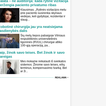
alata – ne auditorija: kada rytinė vizitacija
eržengia paciento privatumo ribas
Klausimas. „Rytinės vizitacijos metu
prie paciento susirenka skyriaus
vedėjas, keli gydytojai, rezidentai ir
slaug...
obotinė chirurgija jau yra neatsiejama
asdienybės dalis
Šių metų liepos pabaigoje Vilniaus
respublikinės universitetinės
ligoninės (RVUL) chirurgai atliko
100-ąją operaciją, pa...
aip, žinok savo teises. Bet žinok ir savo
areigas
Mes mokame reikalauti iš sveikatos
sistemos. Žinome savo teises, eilių
terminus, kompensavimo tvarką. Bet
ar ži...
REKLAMA