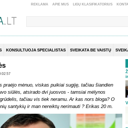
REKLAMA
APIE MUS
LIGŲ KLASIFIKATORIUS
KONTA
S
KONSULTUOJA SPECIALISTAS
SVEIKATA BE VAISTŲ
SVEI
ės
Ž
0:02:57
i
 praėjo mėnuo, viskas puikiai sugiję, tačiau šiandien
uvo siūlės, atsirado dvi juosvos - tamsiai mėlynos
grūdelis, tačiau vis tiek neramu. Ar kas nors bloga? O
V
ytinių santykių ir man nereiktų nerimauti ? Erikas 20 m.