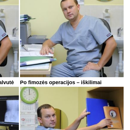
alvutė
Po fimozės operacijos – iškilimai