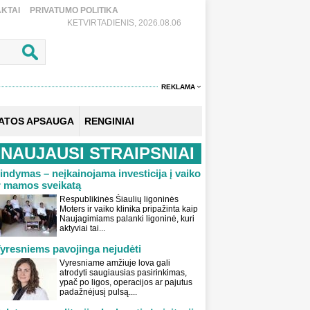
KTAI
PRIVATUMO POLITIKA
KETVIRTADIENIS, 2026.08.06
REKLAMA
KATOS APSAUGA
RENGINIAI
NAUJAUSI STRAIPSNIAI
indymas – neįkainojama investicija į vaiko
r mamos sveikatą
Respublikinės Šiaulių ligoninės
Moters ir vaiko klinika pripažinta kaip
Naujagimiams palanki ligoninė, kuri
aktyviai tai...
yresniems pavojinga nejudėti
Vyresniame amžiuje lova gali
atrodyti saugiausias pasirinkimas,
ypač po ligos, operacijos ar pajutus
padažnėjusį pulsą....