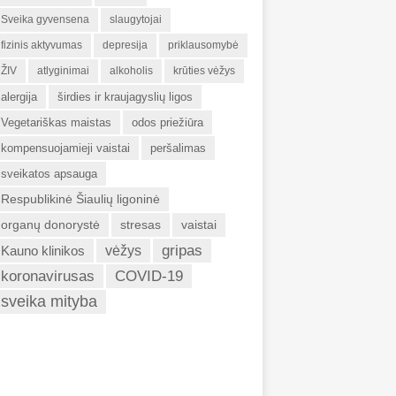
Sveika gyvensena
slaugytojai
fizinis aktyvumas
depresija
priklausomybė
ŽIV
atlyginimai
alkoholis
krūties vėžys
alergija
širdies ir kraujagyslių ligos
Vegetariškas maistas
odos priežiūra
kompensuojamieji vaistai
peršalimas
sveikatos apsauga
Respublikinė Šiaulių ligoninė
organų donorystė
stresas
vaistai
gripas
Kauno klinikos
vėžys
koronavirusas
COVID-19
sveika mityba