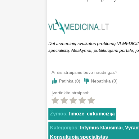
Dėl asmeninių sveikatos problemų VLMEDICINA.
specialistą. Atsakymai, publikuojami portale, jo
Ar šis straipsnis buvo naudingas?
Patinka (
0
)
Nepatinka (
0
)
Įvertinkite straipsni:
Žymos:
fimozė
,
cirkumcizija
Kategorijos:
Intymūs klausimai
,
Vyra
Konsultuoja specialistas