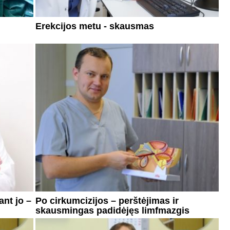
Erekcijos metu - skausmas
ant jo –
Po cirkumcizijos – perštėjimas ir
skausmingas padidėjęs limfmazgis