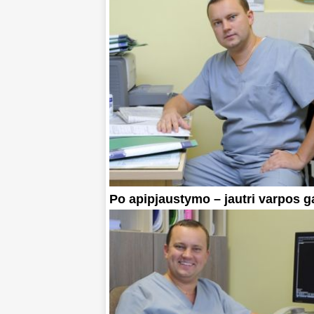
Po apipjaustymo – jautri varpos g