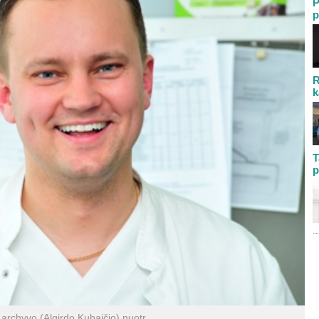
P
p
R
k
T
p
archyvo (Algirdo Kubaičio) nuotr.