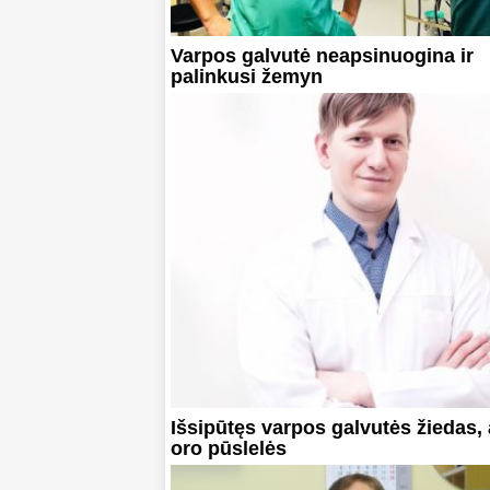
Varpos galvutė neapsinuogina ir
palinkusi žemyn
Išsipūtęs varpos galvutės žiedas, 
oro pūslelės