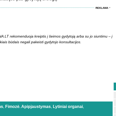
REKLAMA
LT rekomenduoja kreiptis į šeimos gydytoją arba su jo siuntimu – į
kiais būdais negali pakeisti gydytojo konsultacijos.
ms
,
Fimozė. Apipjaustymas
,
Lytiniai organai
,