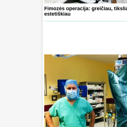
Fimozės operacija: greičiau, tiksli
estetiškiau