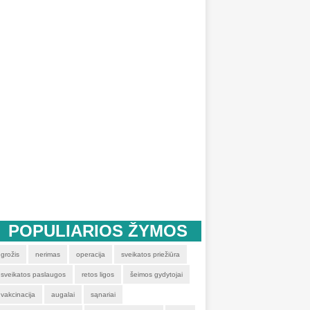
POPULIARIOS ŽYMOS
grožis
nerimas
operacija
sveikatos priežiūra
sveikatos paslaugos
retos ligos
šeimos gydytojai
vakcinacija
augalai
sąnariai