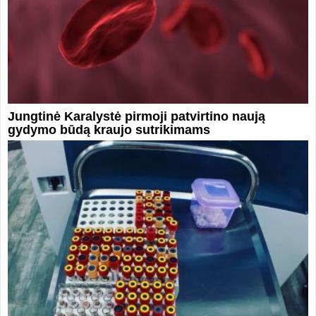
Jungtinė Karalystė pirmoji patvirtino naują
gydymo būdą kraujo sutrikimams