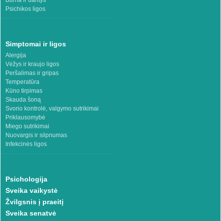
Burna ir dantys
Psichikos ligos
Simptomai ir ligos
Alergija
Vėžys ir kraujo ligos
Peršalimas ir gripas
Temperatūra
Kūno tirpimas
Skauda šoną
Svorio kontrolė, valgymo sutrikimai
Priklausomybė
Miego sutrikimai
Nuovargis ir silpnumas
Infekcinės ligos
Psichologija
Sveika vaikystė
Žvilgsnis į praeitį
Sveika senatvė