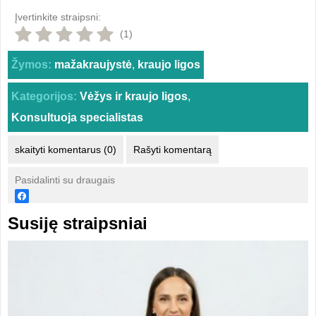
Įvertinkite straipsni:
(1)
Žymos:
mažakraujystė
,
kraujo ligos
Kategorijos:
Vėžys ir kraujo ligos
,
Konsultuoja specialistas
skaityti komentarus (0)
Rašyti komentarą
Pasidalinti su draugais
Susiję straipsniai