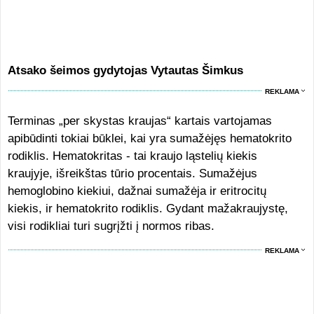
Atsako šeimos gydytojas Vytautas Šimkus
REKLAMA
Terminas „per skystas kraujas“ kartais vartojamas
apibūdinti tokiai būklei, kai yra sumažėjęs hematokrito
rodiklis. Hematokritas - tai kraujo ląstelių kiekis
kraujyje, išreikštas tūrio procentais. Sumažėjus
hemoglobino kiekiui, dažnai sumažėja ir eritrocitų
kiekis, ir hematokrito rodiklis. Gydant mažakraujystę,
visi rodikliai turi sugrįžti į normos ribas.
REKLAMA