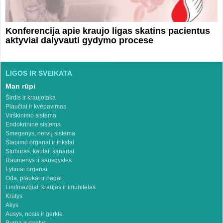
Konferencija apie kraujo ligas skatins pacientus
aktyviai dalyvauti gydymo procese
LIGOS IR SVEIKATA
Man rūpi
Širdis ir kraujotaka
Plaučiai ir kvėpavimas
Virškinimo sistema
Endokrininė sistema
Smegenys, nervų sistema
Šlapimo organai ir inkstai
Stuburas, kaulai, sąnariai
Raumenys ir sausgyslės
Lytiniai organai
Oda, plaukai ir nagai
Limfmazgiai, kraujas ir imunitetas
Krūtys
Akys
Ausys, nosis ir gerklė