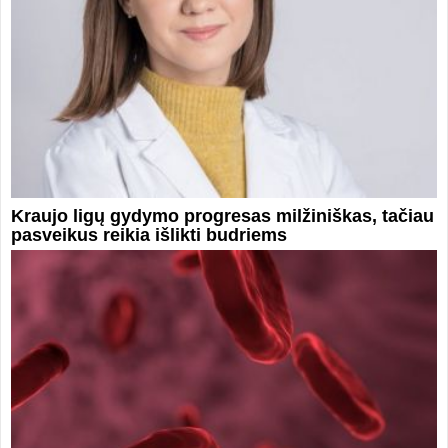
Kraujo ligų gydymo progresas milžiniškas, tačiau
pasveikus reikia išlikti budriems