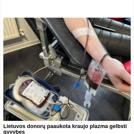
Lietuvos donorų paaukota kraujo plazma gelbsti
gyvybes