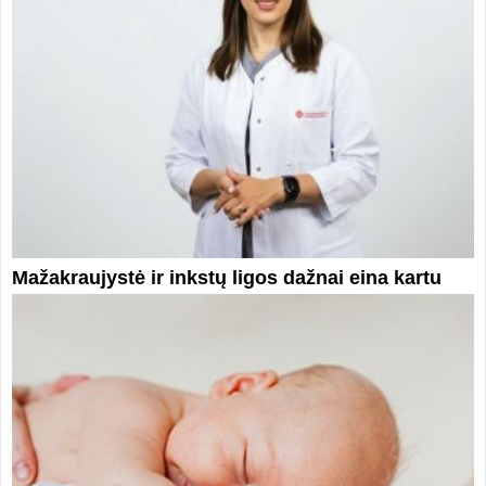
Mažakraujystė ir inkstų ligos dažnai eina kartu