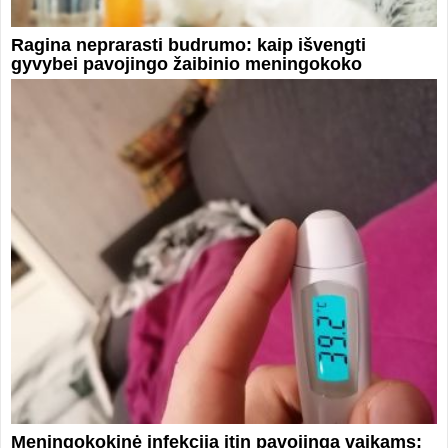
Ragina neprarasti budrumo: kaip išvengti
gyvybei pavojingo žaibinio meningokoko
Meningokokinė infekcija itin pavojinga vaikams: