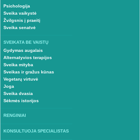
Psichologija
Sveika vaikystė
Žvilgsnis į praeitį
Sveika senatvė
SVEIKATA BE VAISTŲ
Gydymas augalais
Alternatyvios terapijos
Sveika mityba
Sveikas ir gražus kūnas
Vegetarų virtuvė
Joga
Sveika dvasia
Sėkmės istorijos
RENGINIAI
KONSULTUOJA SPECIALISTAS