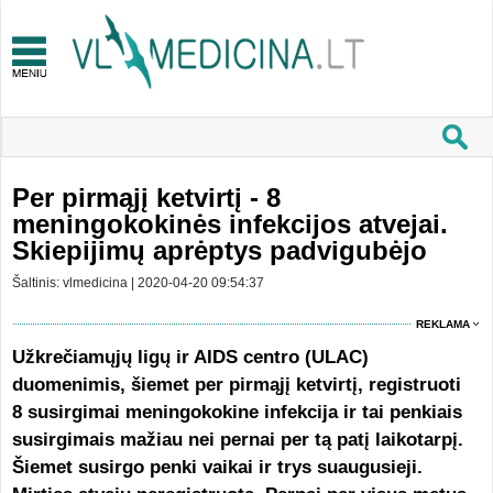
Per pirmąjį ketvirtį - 8
meningokokinės infekcijos atvejai.
Skiepijimų aprėptys padvigubėjo
Šaltinis: vlmedicina | 2020-04-20 09:54:37
REKLAMA
Užkrečiamųjų ligų ir AIDS centro (ULAC)
duomenimis, šiemet per pirmąjį ketvirtį, registruoti
8 susirgimai meningokokine infekcija ir tai penkiais
susirgimais mažiau nei pernai per tą patį laikotarpį.
Šiemet susirgo penki vaikai ir trys suaugusieji.