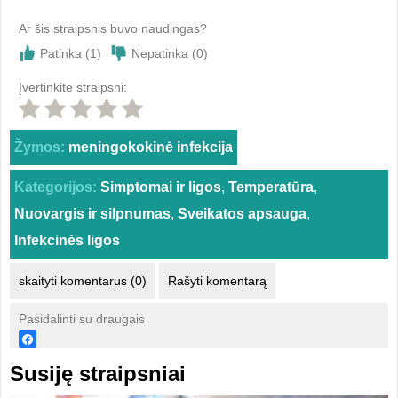
Ar šis straipsnis buvo naudingas?
Patinka (
1
)
Nepatinka (
0
)
Įvertinkite straipsni:
Žymos:
meningokokinė infekcija
Kategorijos:
Simptomai ir ligos
,
Temperatūra
,
Nuovargis ir silpnumas
,
Sveikatos apsauga
,
Infekcinės ligos
skaityti komentarus (0)
Rašyti komentarą
Pasidalinti su draugais
Susiję straipsniai