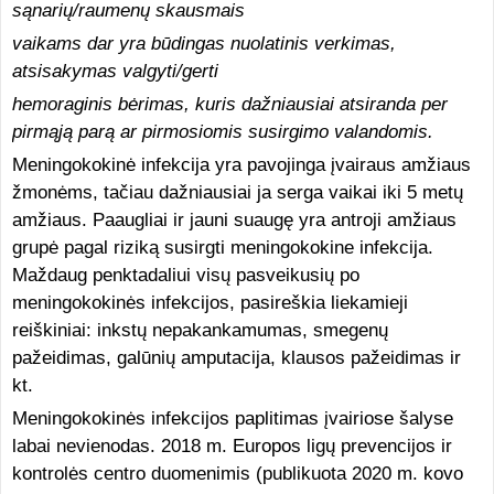
sąnarių/raumenų skausmais
vaikams dar yra būdingas nuolatinis verkimas,
atsisakymas valgyti/gerti
hemoraginis bėrimas, kuris dažniausiai atsiranda per
pirmąją parą ar pirmosiomis susirgimo valandomis.
Meningokokinė infekcija yra pavojinga įvairaus amžiaus
žmonėms, tačiau dažniausiai ja serga vaikai iki 5 metų
amžiaus. Paaugliai ir jauni suaugę yra antroji amžiaus
grupė pagal riziką susirgti meningokokine infekcija.
Maždaug penktadaliui visų pasveikusių po
meningokokinės infekcijos, pasireškia liekamieji
reiškiniai: inkstų nepakankamumas, smegenų
pažeidimas, galūnių amputacija, klausos pažeidimas ir
kt.
Meningokokinės infekcijos paplitimas įvairiose šalyse
labai nevienodas. 2018 m. Europos ligų prevencijos ir
kontrolės centro duomenimis (publikuota 2020 m. kovo