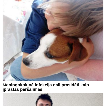
Meningokokinė infekcija gali prasidėti kaip
įprastas peršalimas