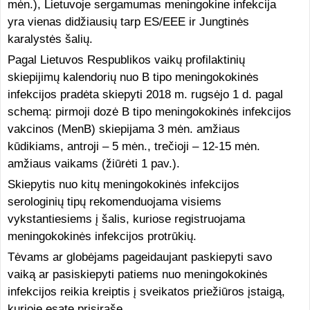
mėn.), Lietuvoje sergamumas meningokine infekcija
yra vienas didžiausių tarp ES/EEE ir Jungtinės
karalystės šalių.
Pagal Lietuvos Respublikos vaikų profilaktinių
skiepijimų kalendorių nuo B tipo meningokokinės
infekcijos pradėta skiepyti 2018 m. rugsėjo 1 d. pagal
schemą: pirmoji dozė B tipo meningokokinės infekcijos
vakcinos (MenB) skiepijama 3 mėn. amžiaus
kūdikiams, antroji – 5 mėn., trečioji – 12-15 mėn.
amžiaus vaikams (žiūrėti 1 pav.).
Skiepytis nuo kitų meningokokinės infekcijos
serologinių tipų rekomenduojama visiems
vykstantiesiems į šalis, kuriose registruojama
meningokokinės infekcijos protrūkių.
Tėvams ar globėjams pageidaujant paskiepyti savo
vaiką ar pasiskiepyti patiems nuo meningokokinės
infekcijos reikia kreiptis į sveikatos priežiūros įstaigą,
kurioje esatę prisirašę.