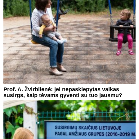
Prof. A. Žvirblienė: jei nepaskiepytas vaikas
susirgs, kaip tėvams gyventi su tuo jausmu?