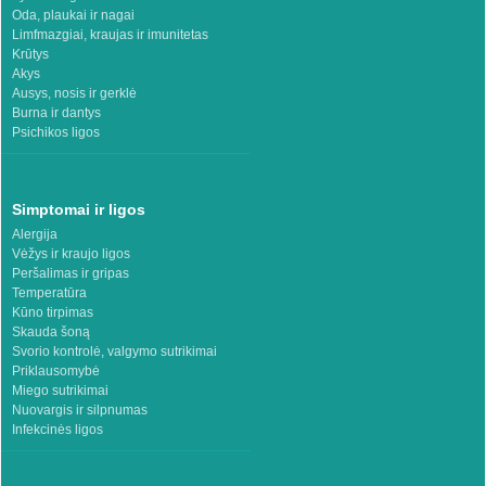
Oda, plaukai ir nagai
Limfmazgiai, kraujas ir imunitetas
Krūtys
Akys
Ausys, nosis ir gerklė
Burna ir dantys
Psichikos ligos
Simptomai ir ligos
Alergija
Vėžys ir kraujo ligos
Peršalimas ir gripas
Temperatūra
Kūno tirpimas
Skauda šoną
Svorio kontrolė, valgymo sutrikimai
Priklausomybė
Miego sutrikimai
Nuovargis ir silpnumas
Infekcinės ligos