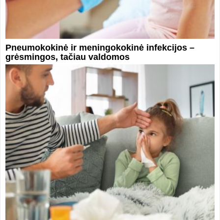
Pneumokokinė ir meningokokinė infekcijos –
grėsmingos, tačiau valdomos