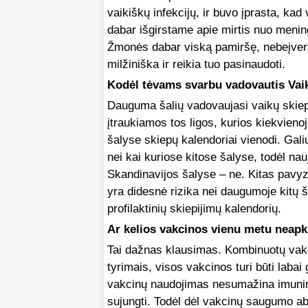
vaikiškų infekcijų, ir buvo įprasta, kad v
dabar išgirstame apie mirtis nuo mening
Žmonės dabar viską pamiršę, nebeįvert
milžiniška ir reikia tuo pasinaudoti.
Kodėl tėvams svarbu vadovautis Vaik
Dauguma šalių vadovaujasi vaikų skiepų 
įtraukiamos tos ligos, kurios kiekvienoj
šalyse skiepų kalendoriai vienodi. Gal
nei kai kuriose kitose šalyse, todėl nau
Skandinavijos šalyse – ne. Kitas pavyz
yra didesnė rizika nei daugumoje kitų ša
profilaktinių skiepijimų kalendorių.
Ar kelios vakcinos vienu metu neap
Tai dažnas klausimas. Kombinuotų va
tyrimais, visos vakcinos turi būti labai gr
vakcinų naudojimas nesumažina imunini
sujungti. Todėl dėl vakcinų saugumo ab