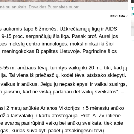
ienė su anūkais. Dovaldės Butėnaitės nuotr.
T
p
REKLAMA
os aukomis tapo 6 žmonės. Užkrečiamųjų ligų ir AIDS
-15 proc. sergančiųjų šia liga. Pasak prof. Aurelijos
bės mokslų centro imunologės, mokslininkai iki šiol
meningokokas B paplitęs Lietuvoje. Pagrindinė šios
55 m. amžiaus tėvų, turintys vaikų iki 20 m., tiki, kad jų
a. Tai viena iš priežasčių, kodėl tėvai atsisako skiepyti.
aikus ir anūkus. Jeigu jų nepaskiepysi ir vaikai susirgs,
 jausmu, kad ne viską padariau dėl vaikų sveikatos“, –
si 2 metų anūkės Arianos Viktorijos ir 5 mėnesių anūko
žia laisvalaikį ir kartu atostogauja. Prof. A. Žvirblienė
ie svarbą pasirūpinti vaikų bei anūkų sveikata, tiek apie
igas, kurias suvaldyti padėtų atsakingesni tėvų