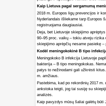
Kaip Lietuva pagal sergamumą meni
2018 m. Europos ligų prevencijos ir kon
Nyderlandais išliekame tarp Europos ša
registruojama daugiausiai.
Deja, bet Lietuvoje skiepijimo aprėptys
90–95 proc. vaikų – tokiu atveju rizika
skiepijimo aprėpčių nesame pasiekę – p
Kodėl meningokokinė B tipo infekcija
Meningokoko B infekcija Lietuvoje paplit
bakterija – B tipo meningokokas. Nemaž
patys to nežinodami gali užkrėsti kitus. 
m. amžiaus.
Pastebima, kad po rekordinių 2017 m. d
ankstoka teigti, jog tai susiję su skiep
analizės.
Kaip pavyzdys mūsų šaliai galėtų būti 