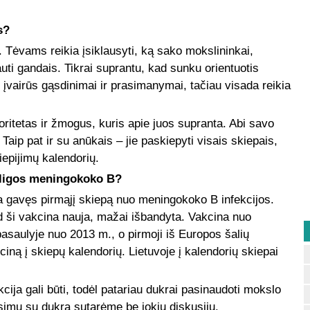
s?
 Tėvams reikia įsiklausyti, ką sako mokslininkai,
liauti gandais. Tikrai suprantu, kad sunku orientuotis
i įvairūs gąsdinimai ir prasimanymai, tačiau visada reikia
itetas ir žmogus, kuris apie juos supranta. Abi savo
aip pat ir su anūkais – jie paskiepyti visais skiepais,
kiepijimų kalendorių.
ligos
meningokoko B?
a gavęs pirmąjį skiepą nuo meningokoko B infekcijos.
d ši vakcina nauja, mažai išbandyta. Vakcina nuo
saulyje nuo 2013 m., o pirmoji iš Europos šalių
iną į skiepų kalendorių. Lietuvoje į kalendorių skiepai
kcija gali būti, todėl patariau dukrai pasinaudoti mokslo
simu su dukra sutarėme be jokių diskusijų.