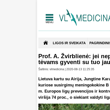
LIGOS IR SVEIKATA
PAGRINDINI
Prof. A. Žvirblienė: jei n
tėvams gyventi su tuo j
Šaltinis: vlmedicina | 2020-08-13 11:25:35
Lietuva kartu su Airija, Jungtine Kar
kuriose susirgimų meningokokine B t
m. Europos ligų prevencijos ir kont
viršija 74 proc., o siekiant valdyti li