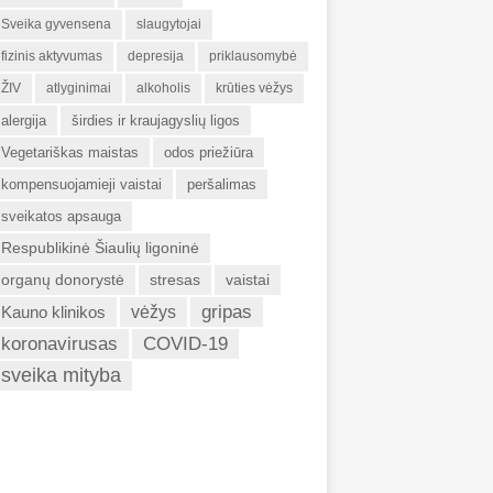
Sveika gyvensena
slaugytojai
fizinis aktyvumas
depresija
priklausomybė
ŽIV
atlyginimai
alkoholis
krūties vėžys
alergija
širdies ir kraujagyslių ligos
Vegetariškas maistas
odos priežiūra
kompensuojamieji vaistai
peršalimas
sveikatos apsauga
Respublikinė Šiaulių ligoninė
organų donorystė
stresas
vaistai
gripas
Kauno klinikos
vėžys
koronavirusas
COVID-19
sveika mityba