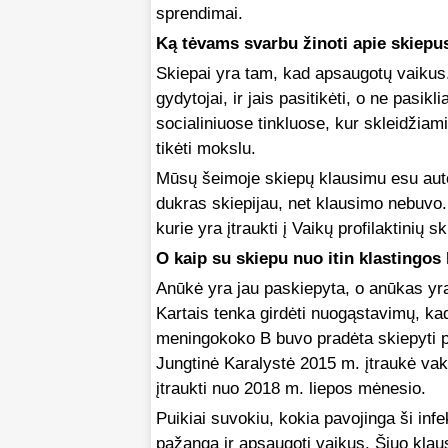
sprendimai.
Ką tėvams svarbu žinoti apie skiepu
Skiepai yra tam, kad apsaugotų vaikus.
gydytojai, ir jais pasitikėti, o ne pasik
socialiniuose tinkluose, kur skleidžiam
tikėti mokslu.
Mūsų šeimoje skiepų klausimu esu autor
dukras skiepijau, net klausimo nebuvo. T
kurie yra įtraukti į Vaikų profilaktinių s
O kaip su skiepu nuo itin klastingos 
Anūkė yra jau paskiepyta, o anūkas yr
Kartais tenka girdėti nuogąstavimų, ka
meningokoko B buvo pradėta skiepyti pa
Jungtinė Karalystė 2015 m. įtraukė vakc
įtraukti nuo 2018 m. liepos mėnesio.
Puikiai suvokiu, kokia pavojinga ši infe
pažanga ir apsaugoti vaikus. Šiuo klau