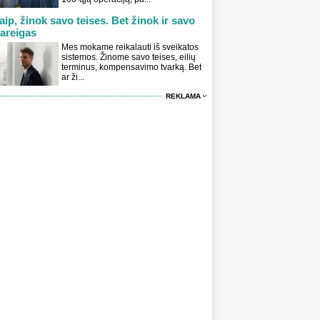
aip, žinok savo teises. Bet žinok ir savo
areigas
Mes mokame reikalauti iš sveikatos
sistemos. Žinome savo teises, eilių
terminus, kompensavimo tvarką. Bet
ar ži...
REKLAMA