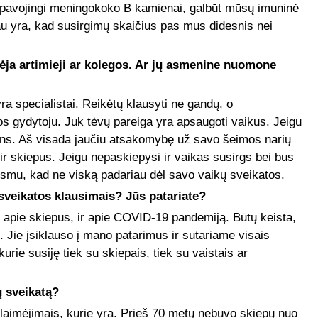
 pavojingi meningokoko B kamienai, galbūt mūsų imuninė
jau yra, kad susirgimų skaičius pas mus didesnis nei
ėja artimieji ar kolegos. Ar jų asmenine nuomone
ra specialistai. Reikėtų klausyti ne gandų, o
os gydytoju. Juk tėvų pareiga yra apsaugoti vaikus. Jeigu
pins. Aš visada jaučiu atsakomybę už savo šeimos narių
 ir skiepus. Jeigu nepaskiepysi ir vaikas susirgs bei bus
usmu, kad ne viską padariau dėl savo vaikų sveikatos.
 sveikatos klausimais? Jūs patariate?
 ir apie skiepus, ir apie COVID-19 pandemiją. Būtų keista,
 Jie įsiklauso į mano patarimus ir sutariame visais
rie susiję tiek su skiepais, tiek su vaistais ar
ų sveikatą?
laimėjimais, kurie yra. Prieš 70 metų nebuvo skiepų nuo