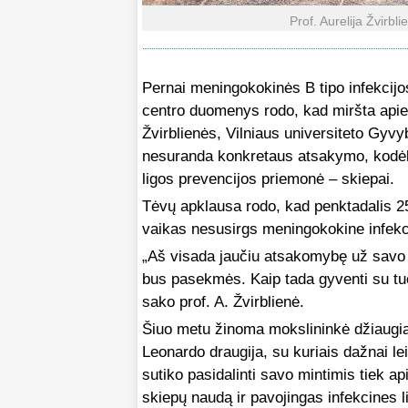
Prof. Aurelija Žvirbl
Pernai meningokokinės B tipo infekcij
centro duomenys rodo, kad miršta apie 9
Žvirblienės, Vilniaus universiteto Gyvy
nesuranda konkretaus atsakymo, kodėl 
ligos prevencijos priemonė – skiepai.
Tėvų apklausa rodo, kad penktadalis 25-
vaikas nesusirgs meningokokine infekcij
„Aš visada jaučiu atsakomybę už savo v
bus pasekmės. Kaip tada gyventi su tuo
sako prof. A. Žvirblienė.
Šiuo metu žinoma mokslininkė džiaugia
Leonardo draugija, su kuriais dažnai leid
sutiko pasidalinti savo mintimis tiek ap
skiepų naudą ir pavojingas infekcines l