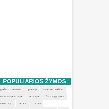
POPULIARIOS ŽYMOS
grožis
nerimas
operacija
sveikatos priežiūra
sveikatos paslaugos
retos ligos
šeimos gydytojai
vakcinacija
augalai
sąnariai