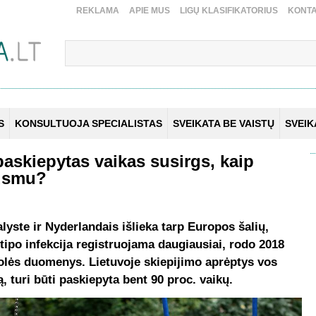
REKLAMA
APIE MUS
LIGŲ KLASIFIKATORIUS
KONTA
S
KONSULTUOJA SPECIALISTAS
SVEIKATA BE VAISTŲ
SVEI
epaskiepytas vaikas susirgs, kaip
ausmu?
alyste ir Nyderlandais išlieka tarp Europos šalių,
ipo infekcija registruojama daugiausiai, rodo 2018
rolės duomenys. Lietuvoje skiepijimo aprėptys vos
gą, turi būti paskiepyta bent 90 proc. vaikų.