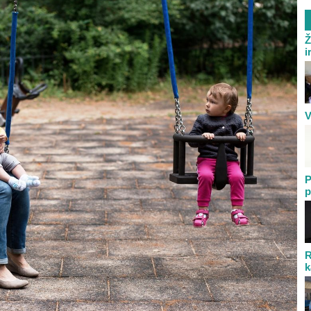
Ž
i
V
P
p
R
k