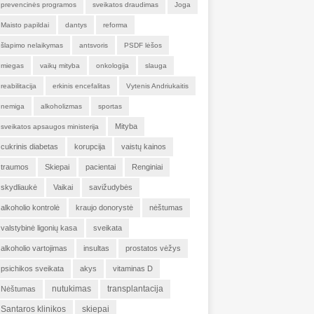
prevencinės programos
sveikatos draudimas
Joga
Maisto papildai
dantys
reforma
šlapimo nelaikymas
antsvoris
PSDF lėšos
miegas
vaikų mityba
onkologija
slauga
reabilitacija
erkinis encefalitas
Vytenis Andriukaitis
nemiga
alkoholizmas
sportas
Mityba
sveikatos apsaugos ministerija
cukrinis diabetas
korupcija
vaistų kainos
traumos
Skiepai
pacientai
Renginiai
skydliaukė
Vaikai
savižudybės
alkoholio kontrolė
kraujo donorystė
nėštumas
valstybinė ligonių kasa
sveikata
alkoholio vartojimas
insultas
prostatos vėžys
psichikos sveikata
akys
vitaminas D
nutukimas
transplantacija
Nėštumas
Santaros klinikos
skiepai