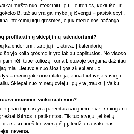
aikai miršta nuo infekcinių ligų – difterijos, kokliušo. Ir
okoko B, tačiau yra galimybė jų išvengti – pasiskiepyti.
ina infekcinių ligų grėsmės, o juk medicinos pažanga
ų profilaktinių skiepijimų kalendoriumi?
kalendoriumi, tarp jų ir Lietuva. Į kalendorių
e šalyje kelia grėsmę ir yra labiau paplitusios. Ne visose
iu paminėti tuberkuliozę, kuria Lietuvoje sergama dažniau
jagimiai Lietuvoje nuo šios ligos skiepijami, o
dys – meningokokinė infekcija, kuria Lietuvoje susirgti
lių. Skiepai nuo minėtų dviejų ligų yra įtraukti į Vaikų
krauna imuninės vaiko sistemos?
kcinų naudojimas yra paremtas saugumo ir veiksmingumo
iežtai ištirtos ir patikrintos. Tik tuo atveju, jei kelių
o atsako prieš kiekvieną iš jų, leidžiama vakcinas
ejoti neverta.