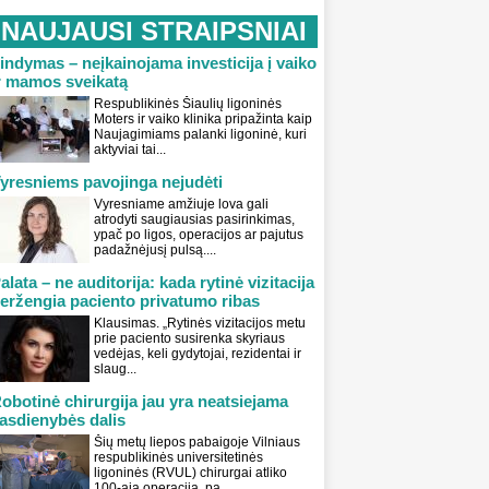
NAUJAUSI STRAIPSNIAI
indymas – neįkainojama investicija į vaiko
r mamos sveikatą
Respublikinės Šiaulių ligoninės
Moters ir vaiko klinika pripažinta kaip
Naujagimiams palanki ligoninė, kuri
aktyviai tai...
yresniems pavojinga nejudėti
Vyresniame amžiuje lova gali
atrodyti saugiausias pasirinkimas,
ypač po ligos, operacijos ar pajutus
padažnėjusį pulsą....
alata – ne auditorija: kada rytinė vizitacija
eržengia paciento privatumo ribas
Klausimas. „Rytinės vizitacijos metu
prie paciento susirenka skyriaus
vedėjas, keli gydytojai, rezidentai ir
slaug...
obotinė chirurgija jau yra neatsiejama
asdienybės dalis
Šių metų liepos pabaigoje Vilniaus
respublikinės universitetinės
ligoninės (RVUL) chirurgai atliko
100-ąją operaciją, pa...