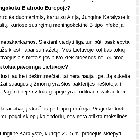
ngokoku B atrodo Europoje?
trolės duomenimis, kartu su Airija, Jungtine Karalyste ir
lių, kuriose susirgimų meningokokine B tipo infekcija
 nepakankamos. Siekiant valdyti ligą turi būti paskiepyta
 užsikrėsti labai sumažėtų. Mes Lietuvoje kol kas tokių
raėjusiais metais jos buvo kiek didesnės nei 74 proc.
 tokia pavojinga Lietuvoje?
usi jau keli dešimtmečiai, tai nėra nauja liga. Ją sukelia
ai suaugusių žmonių yra šios bakterijos nešiotojai ir
Pagrindinėje rizikos grupėje yra kūdikiai ir vaikai iki 5
abar atvejų skaičius po truputį mažėja. Visgi dar kiek
ijimu pagal skiepų kalendorių, nes nėra atlikta mokslinės
Jungtinė Karalystė, kurioje 2015 m. pradėjus skiepyti