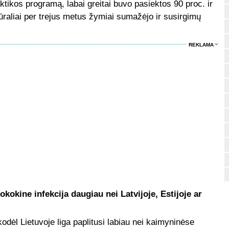
ktikos programą, labai greitai buvo pasiektos 90 proc. ir
ūraliai per trejus metus žymiai sumažėjo ir susirgimų
REKLAMA
kokine infekcija daugiau nei Latvijoje, Estijoje ar
odėl Lietuvoje liga paplitusi labiau nei kaimyninėse