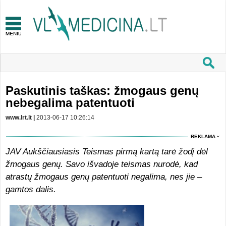
Paskutinis taškas: žmogaus genų
nebegalima patentuoti
www.lrt.lt |
2013-06-17 10:26:14
REKLAMA
JAV Aukščiausiasis Teismas pirmą kartą tarė žodį dėl
žmogaus genų. Savo išvadoje teismas nurodė, kad
atrastų žmogaus genų patentuoti negalima, nes jie –
gamtos dalis.