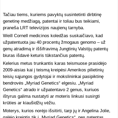
Tačiau tiems, kuriems pavyktų susintetinti dirbtinę
genetinę medžiagą, patentai ir toliau bus teikiami,
praneša LRT televizijos naujienų tarnyba.
Weill Cornell medicinos koledžas suskaičiavo, kad
užpatentuota jau 40 procentų žmogaus genomo – už
genų atradimą ir iššifravimą Jungtinių Valstijų patentų
biuras išdavė keturis tūkstančius patentų.
Kelerius metus trunkantis karas teismuose prasidėjo
2009-aisias kai į teismą kreipėsi Amerikos pilietinių
teisių sąjungos gydytojai ir mokslininkai pasipiktinę
bendrovės „Myriad Genetics“ elgesiu. „Myriad
Genetics“ atrado ir užpatentavo 2 genus, kuriuos
ištyrus galima nustatyti ar moteris linkusi susirgti
krūties ar kiaušidžių vėžiu.
Moterys, kurios norėjo išsitirti, tarp jų ir Angelina Jolie,
galėjo kreiptis tik į „Myriad Genetics“, nes patentas