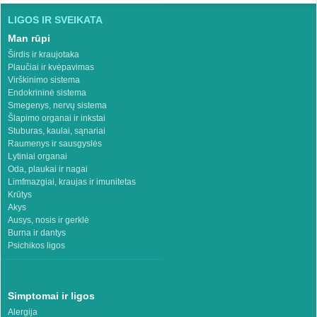
LIGOS IR SVEIKATA
Man rūpi
Širdis ir kraujotaka
Plaučiai ir kvėpavimas
Virškinimo sistema
Endokrininė sistema
Smegenys, nervų sistema
Šlapimo organai ir inkstai
Stuburas, kaulai, sąnariai
Raumenys ir sausgyslės
Lytiniai organai
Oda, plaukai ir nagai
Limfmazgiai, kraujas ir imunitetas
Krūtys
Akys
Ausys, nosis ir gerklė
Burna ir dantys
Psichikos ligos
Simptomai ir ligos
Alergija