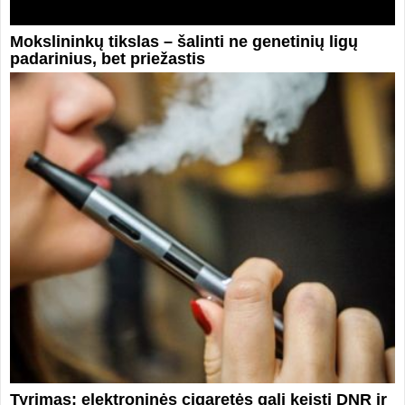
Mokslininkų tikslas – šalinti ne genetinių ligų
padarinius, bet priežastis
Tyrimas: elektroninės cigaretės gali keisti DNR ir