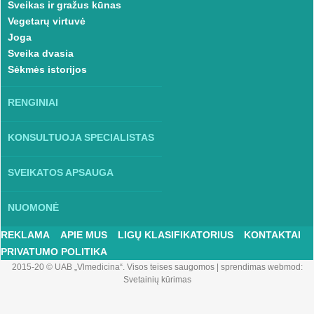
Sveikas ir gražus kūnas
Vegetarų virtuvė
Joga
Sveika dvasia
Sėkmės istorijos
RENGINIAI
KONSULTUOJA SPECIALISTAS
SVEIKATOS APSAUGA
NUOMONĖ
REKLAMA
APIE MUS
LIGŲ KLASIFIKATORIUS
KONTAKTAI
PRIVATUMO POLITIKA
2015-20 © UAB „Vlmedicina“. Visos teises saugomos
|
sprendimas webmod:
Svetainių kūrimas