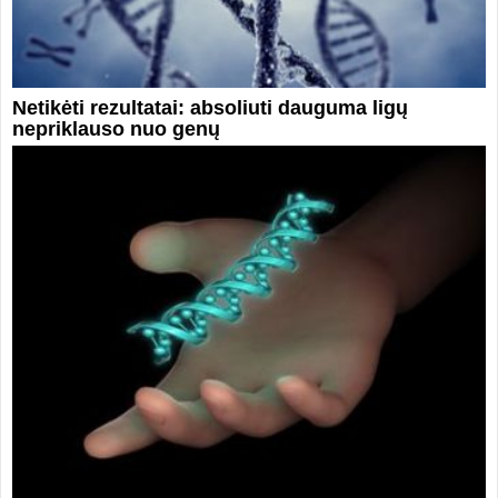
Netikėti rezultatai: absoliuti dauguma ligų
nepriklauso nuo genų