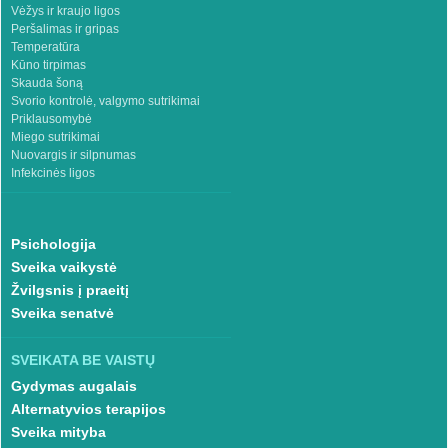
Vėžys ir kraujo ligos
Peršalimas ir gripas
Temperatūra
Kūno tirpimas
Skauda šoną
Svorio kontrolė, valgymo sutrikimai
Priklausomybė
Miego sutrikimai
Nuovargis ir silpnumas
Infekcinės ligos
Psichologija
Sveika vaikystė
Žvilgsnis į praeitį
Sveika senatvė
SVEIKATA BE VAISTŲ
Gydymas augalais
Alternatyvios terapijos
Sveika mityba