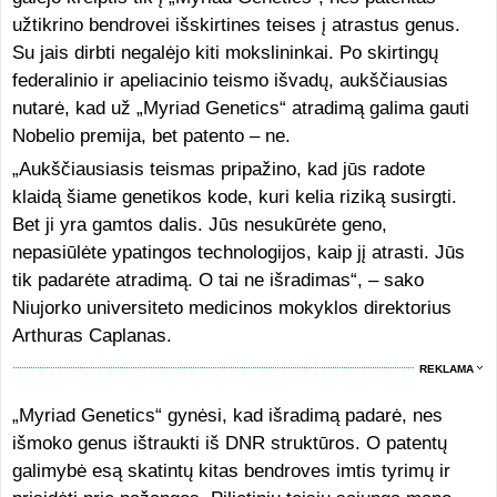
užtikrino bendrovei išskirtines teises į atrastus genus.
Su jais dirbti negalėjo kiti mokslininkai. Po skirtingų
federalinio ir apeliacinio teismo išvadų, aukščiausias
nutarė, kad už „Myriad Genetics“ atradimą galima gauti
Nobelio premija, bet patento – ne.
„Aukščiausiasis teismas pripažino, kad jūs radote
klaidą šiame genetikos kode, kuri kelia riziką susirgti.
Bet ji yra gamtos dalis. Jūs nesukūrėte geno,
nepasiūlėte ypatingos technologijos, kaip jį atrasti. Jūs
tik padarėte atradimą. O tai ne išradimas“, – sako
Niujorko universiteto medicinos mokyklos direktorius
Arthuras Caplanas.
REKLAMA
„Myriad Genetics“ gynėsi, kad išradimą padarė, nes
išmoko genus ištraukti iš DNR struktūros. O patentų
galimybė esą skatintų kitas bendroves imtis tyrimų ir