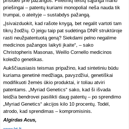
prisidėti prie pažangos. Pilietinių teisių sąjunga mano
priešingai – patentų kuriami monopoliaI neša nauda tik
trumpai, o ateityje – sustabdys pažangą.
„Įsivaizduokit, kad rašote knygą, bet negalit vartoti tam
tikrų žodžių. O jeigu taip pat sudėtinga DNR struktūroje
rasti neužpatentuotą geną? Siekdami pelno negalime
medicinos pažangos laikyti įkaite“, – sako
Christopheris Masonas, Weillo Cornello medicinos
koledžo genetikas.
Aukščiausiasis teismas pripažino, kad sintetiniu būdu
kuriama genetinė medžiaga, pavyzdžiui, genetiškai
modifikuoti žemės ūkio produktai, ir toliau atviri
patentams. „Myriad Genetics“ sako, kad ši išvada
leidžia bendrovei pasilikti daug patentų – po sprendimo
„Myriad Genetics“ akcijos kilo 10 procentų. Todėl,
atrodo, kad sprendimas – kompromisinis.
Algirdas Acus,
www.lrt.lt