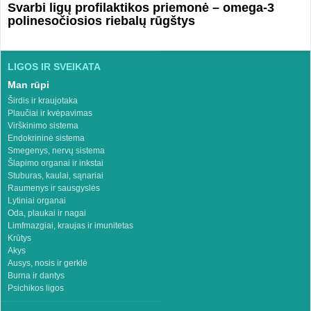
Svarbi ligų profilaktikos priemonė – omega-3
polinesočiosios riebalų rūgštys
LIGOS IR SVEIKATA
Man rūpi
Širdis ir kraujotaka
Plaučiai ir kvėpavimas
Virškinimo sistema
Endokrininė sistema
Smegenys, nervų sistema
Šlapimo organai ir inkstai
Stuburas, kaulai, sąnariai
Raumenys ir sausgyslės
Lytiniai organai
Oda, plaukai ir nagai
Limfmazgiai, kraujas ir imunitetas
Krūtys
Akys
Ausys, nosis ir gerklė
Burna ir dantys
Psichikos ligos