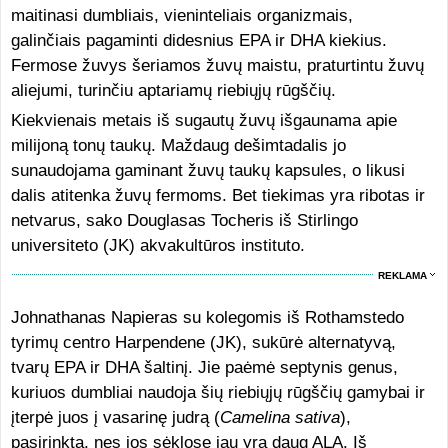
maitinasi dumbliais, vieninteliais organizmais,
galinčiais pagaminti didesnius EPA ir DHA kiekius.
Fermose žuvys šeriamos žuvų maistu, praturtintu žuvų
aliejumi, turinčiu aptariamų riebiųjų rūgščių.
Kiekvienais metais iš sugautų žuvų išgaunama apie
milijoną tonų taukų. Maždaug dešimtadalis jo
sunaudojama gaminant žuvų taukų kapsules, o likusi
dalis atitenka žuvų fermoms. Bet tiekimas yra ribotas ir
netvarus, sako Douglasas Tocheris iš Stirlingo
universiteto (JK) akvakultūros instituto.
REKLAMA
Johnathanas Napieras su kolegomis iš Rothamstedo
tyrimų centro Harpendene (JK), sukūrė alternatyvą,
tvarų EPA ir DHA šaltinį. Jie paėmė septynis genus,
kuriuos dumbliai naudoja šių riebiųjų rūgščių gamybai ir
įterpė juos į vasarinę judrą (
Camelina sativa
),
pasirinktą, nes jos sėklose jau yra daug ALA. Iš