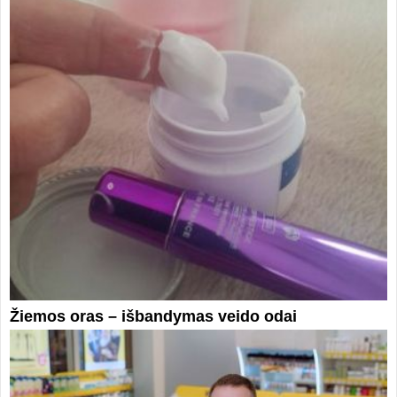
Žiemos oras – išbandymas veido odai