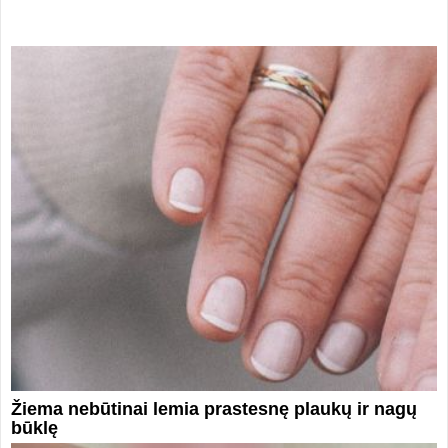
Žiema nebūtinai lemia prastesnę plaukų ir nagų
būklę