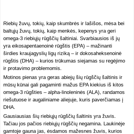
Riebių žuvų, tokių, kaip skumbrės ir lašišos, mėsa bei
baltųjų žuvų, tokių, kaip menkės, kepenys yra geri
omega-3 riebiųjų rūgščių šaltiniai. Svarbiausios iš jų
yra eikosapentaenoinė rūgštis (EPA) – mažinanti
širdies kraujagyslių ligų riziką – ir dokosaheksenoinė
rūgštis (DHA) – kurios trūkumas siejamas su regėjimo
ir protavimo problemomis.
Motinos pienas yra geras abiejų šių rūgščių šaltinis ir
mūsų kūnai gali pagaminti mažus EPA kiekius iš kitos
omega-3 rūgšties – alpha-linoleninės (ALA), randamos
riešutuose ir augaliniame aliejuje, kuris paverčiamas į
DHA.
Gausiausias šių riebiųjų rūgščių šaltinis yra žuvis.
Tačiau jos pačios riebiųjų rūgščių negamina. Laukinėje
gamtoje gauna jas, ėsdamos mažesnes žuvis, kurios