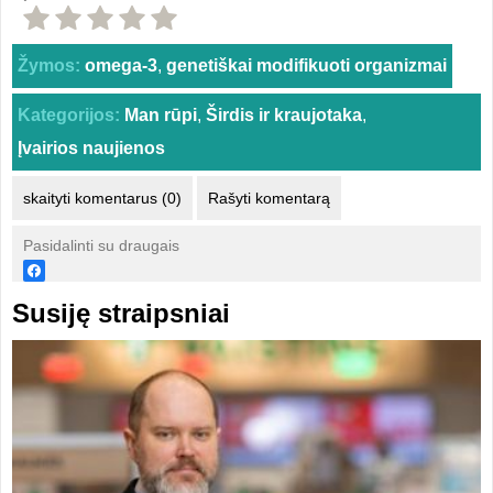
Žymos:
omega-3
,
genetiškai modifikuoti organizmai
Kategorijos:
Man rūpi
,
Širdis ir kraujotaka
,
Įvairios naujienos
skaityti komentarus (0)
Rašyti komentarą
Pasidalinti su draugais
Susiję straipsniai