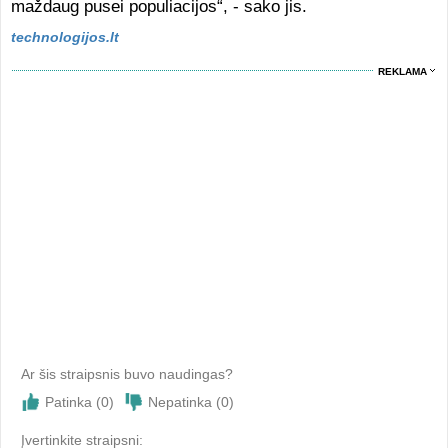
maždaug pusei populiacijos“, - sako jis.
technologijos.lt
REKLAMA
Ar šis straipsnis buvo naudingas?
Patinka (
0
)
Nepatinka (
0
)
Įvertinkite straipsni: