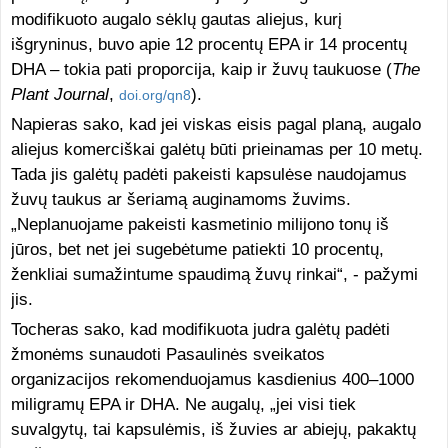
modifikuoto augalo sėklų gautas aliejus, kurį
išgryninus, buvo apie 12 procentų EPA ir 14 procentų
DHA – tokia pati proporcija, kaip ir žuvų taukuose (
The
Plant Journal
,
).
doi.org/qn8
Napieras sako, kad jei viskas eisis pagal planą, augalo
aliejus komerciškai galėtų būti prieinamas per 10 metų.
Tada jis galėtų padėti pakeisti kapsulėse naudojamus
žuvų taukus ar šeriamą auginamoms žuvims.
„Neplanuojame pakeisti kasmetinio milijono tonų iš
jūros, bet net jei sugebėtume patiekti 10 procentų,
ženkliai sumažintume spaudimą žuvų rinkai“, - pažymi
jis.
Tocheras sako, kad modifikuota judra galėtų padėti
žmonėms sunaudoti Pasaulinės sveikatos
organizacijos rekomenduojamus kasdienius 400–1000
miligramų EPA ir DHA. Ne augalų, „jei visi tiek
suvalgytų, tai kapsulėmis, iš žuvies ar abiejų, pakaktų