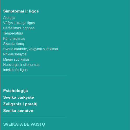
Simptomai ir ligos
Alergija
Vėžys ir kraujo ligos
Peršalimas ir gripas
Temperatūra
Kūno tirpimas
Skauda šoną
Svorio kontrolė, valgymo sutrikimai
Priklausomybė
Miego sutrikimai
Nuovargis ir silpnumas
Infekcinės ligos
Psichologija
Sveika vaikystė
Žvilgsnis į praeitį
Sveika senatvė
SVEIKATA BE VAISTŲ