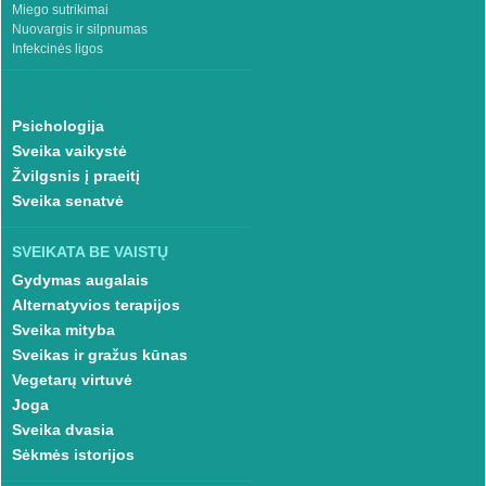
Miego sutrikimai
Nuovargis ir silpnumas
Infekcinės ligos
Psichologija
Sveika vaikystė
Žvilgsnis į praeitį
Sveika senatvė
SVEIKATA BE VAISTŲ
Gydymas augalais
Alternatyvios terapijos
Sveika mityba
Sveikas ir gražus kūnas
Vegetarų virtuvė
Joga
Sveika dvasia
Sėkmės istorijos