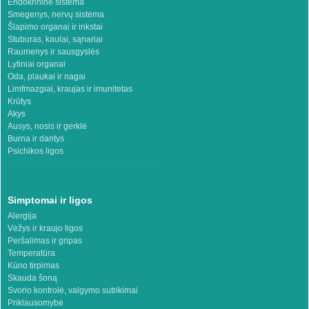
Endokrininė sistema
Smegenys, nervų sistema
Šlapimo organai ir inkstai
Stuburas, kaulai, sąnariai
Raumenys ir sausgyslės
Lytiniai organai
Oda, plaukai ir nagai
Limfmazgiai, kraujas ir imunitetas
Krūtys
Akys
Ausys, nosis ir gerklė
Burna ir dantys
Psichikos ligos
Simptomai ir ligos
Alergija
Vėžys ir kraujo ligos
Peršalimas ir gripas
Temperatūra
Kūno tirpimas
Skauda šoną
Svorio kontrolė, valgymo sutrikimai
Priklausomybė