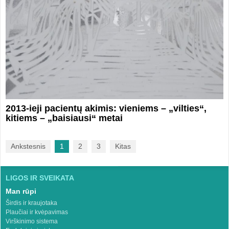
2013-ieji pacientų akimis: vieniems – „vilties“,
kitiems – „baisiausi“ metai
Ankstesnis
1
2
3
Kitas
LIGOS IR SVEIKATA
Man rūpi
Širdis ir kraujotaka
Plaučiai ir kvėpavimas
Virškinimo sistema