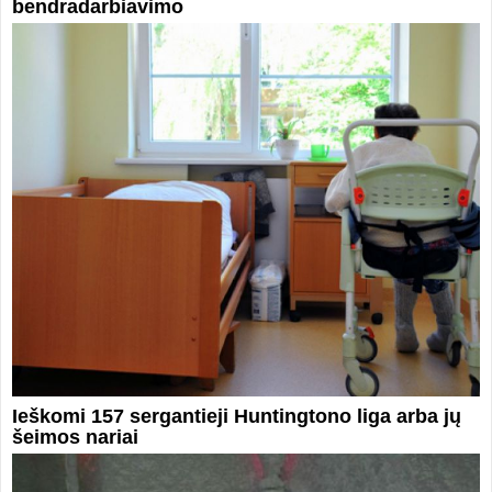
bendradarbiavimo
Ieškomi 157 sergantieji Huntingtono liga arba jų
šeimos nariai