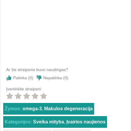
Ar šis straipsnis buvo naudingas?
Patinka (
0
)
Nepatinka (
0
)
Įvertinkite straipsni:
Žymos:
omega-3
,
Makulos degeneracija
Kategorijos:
Sveika mityba
,
Įvairios naujienos