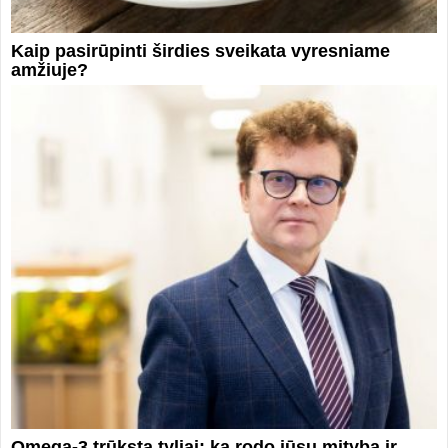
Kaip pasirūpinti širdies sveikata vyresniame
amžiuje?
Omega-3 trūksta tyliai: ką rodo jūsų mityba ir