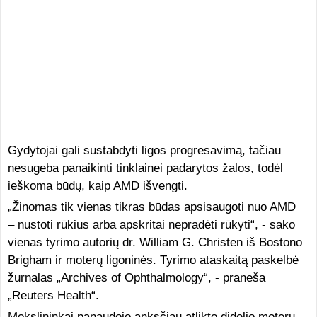
Gydytojai gali sustabdyti ligos progresavimą, tačiau
nesugeba panaikinti tinklainei padarytos žalos, todėl
ieškoma būdų, kaip AMD išvengti.
„Žinomas tik vienas tikras būdas apsisaugoti nuo AMD
– nustoti rūkius arba apskritai nepradėti rūkyti“, - sako
vienas tyrimo autorių dr. William G. Christen iš Bostono
Brigham ir moterų ligoninės. Tyrimo ataskaitą paskelbė
žurnalas „Archives of Ophthalmology“, - praneša
„Reuters Health“.
Mokslininkai panaudojo anksčiau atlikto didelio moterų