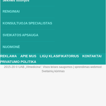
Sėkmės istorijos
RENGINIAI
KONSULTUOJA SPECIALISTAS
SVEIKATOS APSAUGA
NUOMONĖ
REKLAMA
APIE MUS
LIGŲ KLASIFIKATORIUS
KONTAKTAI
PRIVATUMO POLITIKA
2015-20 © UAB „Vlmedicina“. Visos teises saugomos
|
sprendimas webmod:
Svetainių kūrimas