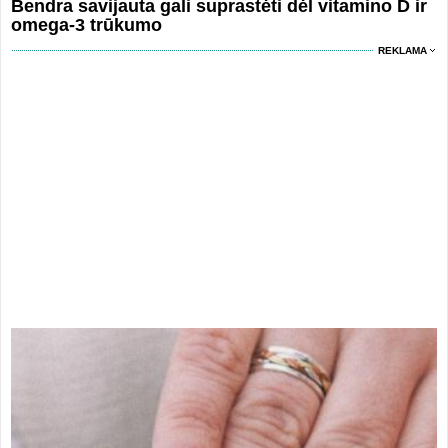
Bendra savijauta gali suprastėti dėl vitamino D ir
omega-3 trūkumo
REKLAMA