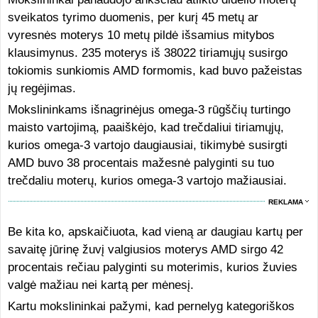
sveikatos tyrimo duomenis, per kurį 45 metų ar
vyresnės moterys 10 metų pildė išsamius mitybos
klausimynus. 235 moterys iš 38022 tiriamųjų susirgo
tokiomis sunkiomis AMD formomis, kad buvo pažeistas
jų regėjimas.
Mokslininkams išnagrinėjus omega-3 rūgščių turtingo
maisto vartojimą, paaiškėjo, kad trečdaliui tiriamųjų,
kurios omega-3 vartojo daugiausiai, tikimybė susirgti
AMD buvo 38 procentais mažesnė palyginti su tuo
trečdaliu moterų, kurios omega-3 vartojo mažiausiai.
REKLAMA
Be kita ko, apskaičiuota, kad vieną ar daugiau kartų per
savaitę jūrinę žuvį valgiusios moterys AMD sirgo 42
procentais rečiau palyginti su moterimis, kurios žuvies
valgė mažiau nei kartą per mėnesį.
Kartu mokslininkai pažymi, kad pernelyg kategoriškos