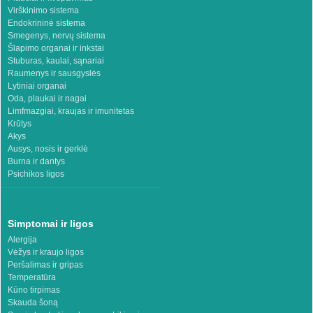
Virškinimo sistema
Endokrininė sistema
Smegenys, nervų sistema
Šlapimo organai ir inkstai
Stuburas, kaulai, sąnariai
Raumenys ir sausgyslės
Lytiniai organai
Oda, plaukai ir nagai
Limfmazgiai, kraujas ir imunitetas
Krūtys
Akys
Ausys, nosis ir gerklė
Burna ir dantys
Psichikos ligos
Simptomai ir ligos
Alergija
Vėžys ir kraujo ligos
Peršalimas ir gripas
Temperatūra
Kūno tirpimas
Skauda šoną