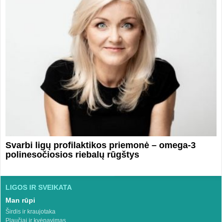
Svarbi ligų profilaktikos priemonė – omega-3
polinesočiosios riebalų rūgštys
LIGOS IR SVEIKATA
Man rūpi
Širdis ir kraujotaka
Plaučiai ir kvėpavimas