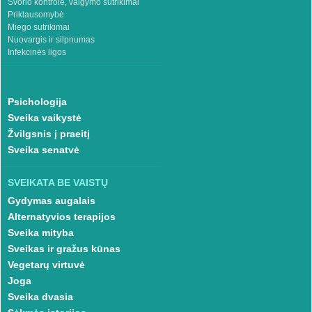
Svorio kontrolė, valgymo sutrikimai
Priklausomybė
Miego sutrikimai
Nuovargis ir silpnumas
Infekcinės ligos
Psichologija
Sveika vaikystė
Žvilgsnis į praeitį
Sveika senatvė
SVEIKATA BE VAISTŲ
Gydymas augalais
Alternatyvios terapijos
Sveika mityba
Sveikas ir gražus kūnas
Vegetarų virtuvė
Joga
Sveika dvasia