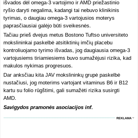
išvados dėl omega-3 vartojimo ir AMD priežastinio
ryšio daryti negalima, kadangi tai nebuvo klinikinis
tyrimas, o daugiau omega-3 vartojusios moterys
paprasčiausiai galėjo būti sveikesnės.
Tačiau prieš dvejus metus Bostono Tuftso universiteto
mokslininkai paskelbė atsitiktinių imčių placebu
kontroliuojamo tyrimo išvadas, jog daugiausia omega-3
vartojusiems tiriamiesiems buvo sumažėjusi rizika, kad
makulos nykimas progresuos.
Dar anksčiau kita JAV mokslininkų grupė paskelbė
nustačiusi, jog moterims vartojant vitaminus B6 ir B12
kartu su folio rūgštimi, gali sumažėti rizika susirgti
AMD.
Savigydos pramonės asociacijos inf.
REKLAMA