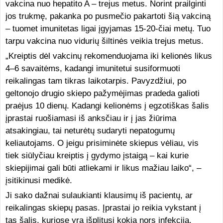
vakcina nuo hepatito A – trejus metus. Norint prailginti
jos trukmę, pakanka po pusmečio pakartoti šią vakciną
– tuomet imunitetas ligai įgyjamas 15-20-čiai metų. Tuo
tarpu vakcina nuo vidurių šiltinės veikia trejus metus.
„Kreiptis dėl vakcinų rekomenduojama iki kelionės likus
4–6 savaitėms, kadangi imunitetui susiformuoti
reikalingas tam tikras laikotarpis. Pavyzdžiui, po
geltonojo drugio skiepo pažymėjimas pradeda galioti
praėjus 10 dienų. Kadangi kelionėms į egzotiškas šalis
įprastai ruošiamasi iš anksčiau ir į jas žiūrima
atsakingiau, tai neturėtų sudaryti nepatogumų
keliautojams. O jeigu prisiminėte skiepus vėliau, vis
tiek siūlyčiau kreiptis į gydymo įstaigą – kai kurie
skiepijimai gali būti atliekami ir likus mažiau laiko“, –
įsitikinusi medikė.
Ji sako dažnai sulaukianti klausimų iš pacientų, ar
reikalingas skiepų pasas. Įprastai jo reikia vykstant į
tas šalis, kuriose yra išplitusi kokia nors infekcija.