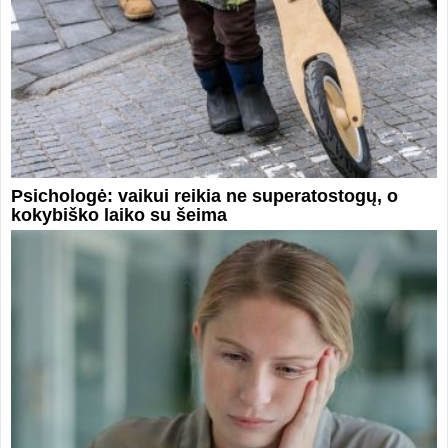
Psichologė: vaikui reikia ne superatostogų, o
kokybiško laiko su šeima