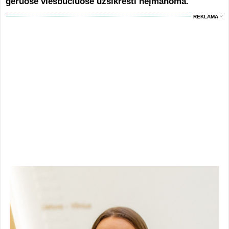
geruose viešbučiuose užsikrėsti neįmanoma.
REKLAMA