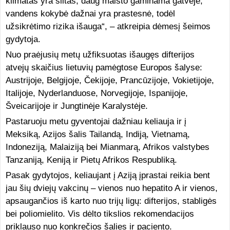
klimatas yra šiltas, daug maisto gaminama gatvėje,
vandens kokybė dažnai yra prastesnė, todėl
užsikrėtimo rizika išauga“, – atkreipia dėmesį šeimos
gydytoja.
Nuo praėjusių metų užfiksuotas išaugęs difterijos
atvejų skaičius lietuvių pamėgtose Europos šalyse:
Austrijoje, Belgijoje, Čekijoje, Prancūzijoje, Vokietijoje,
Italijoje, Nyderlanduose, Norvegijoje, Ispanijoje,
Šveicarijoje ir Jungtinėje Karalystėje.
Pastaruoju metu gyventojai dažniau keliauja ir į
Meksiką, Azijos šalis Tailandą, Indiją, Vietnamą,
Indoneziją, Malaiziją bei Mianmarą, Afrikos valstybes
Tanzaniją, Keniją ir Pietų Afrikos Respubliką.
Pasak gydytojos, keliaujant į Aziją įprastai reikia bent
jau šių dviejų vakcinų – vienos nuo hepatito A ir vienos,
apsaugančios iš karto nuo trijų ligų: difterijos, stabligės
bei poliomielito. Vis dėlto tikslios rekomendacijos
priklauso nuo konkrečios šalies ir paciento.