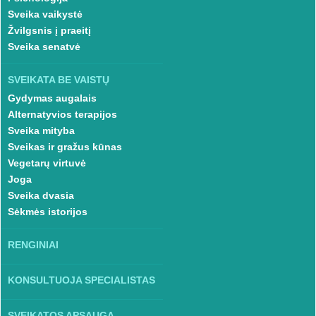
Sveika vaikystė
Žvilgsnis į praeitį
Sveika senatvė
SVEIKATA BE VAISTŲ
Gydymas augalais
Alternatyvios terapijos
Sveika mityba
Sveikas ir gražus kūnas
Vegetarų virtuvė
Joga
Sveika dvasia
Sėkmės istorijos
RENGINIAI
KONSULTUOJA SPECIALISTAS
SVEIKATOS APSAUGA