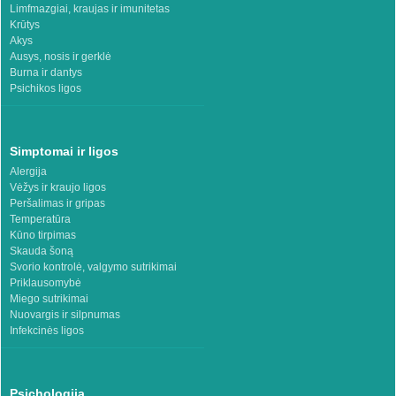
Limfmazgiai, kraujas ir imunitetas
Krūtys
Akys
Ausys, nosis ir gerklė
Burna ir dantys
Psichikos ligos
Simptomai ir ligos
Alergija
Vėžys ir kraujo ligos
Peršalimas ir gripas
Temperatūra
Kūno tirpimas
Skauda šoną
Svorio kontrolė, valgymo sutrikimai
Priklausomybė
Miego sutrikimai
Nuovargis ir silpnumas
Infekcinės ligos
Psichologija