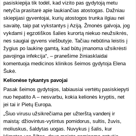
pasiskiepija tik todėl, kad vizito pas gydytoją metu
netyčia prasitarė apie laukiančias atostogas. Dažniau
skiepijasi gyventojai, kurių atostogos trunka ilgiau nei
savaitę, taip pat vykstantys į Aziją. Žmonės galvoja, jog
vykdami į egzotiškos šalies kurortą niekuo neužsikrės,
nes saugiai gyvens viešbutyje. Tačiau nebūtina leistis į
žygius po laukinę gamtą, kad būtų įmanoma užsikrėsti
pavojinga infekcija“, – pranešime žiniasklaidai
komentuoja medicinos klinikos šeimos gydytoja Elena
Šukė.
Kelionėse tykantys pavojai
Pasak šeimos gydytojos, labiausiai vertėtų pasiskiepyti
nuo hepatito A – nesvarbu, kokia kelionės kryptis, net
jei tai ir Pietų Europa.
„Šiuo virusu užsikrečiama per užterštą vandenį ir
maistą: džiovintus-vytintus pomidorus, sultis, žuvis,
moliuskus, šaldytas uogas. Nuvykus į šalis, kur