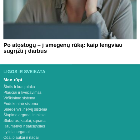
Po atostogų – į smegenų rūką: kaip lengviau
sugrįžti į darbus
LIGOS IR SVEIKATA
Man rūpi
Širdis ir kraujotaka
Plaučiai ir kvėpavimas
Virškinimo sistema
Endokrininė sistema
Smegenys, nervų sistema
Šlapimo organai ir inkstai
Stuburas, kaulai, sąnariai
Raumenys ir sausgyslės
Lytiniai organai
Oda, plaukai ir nagai