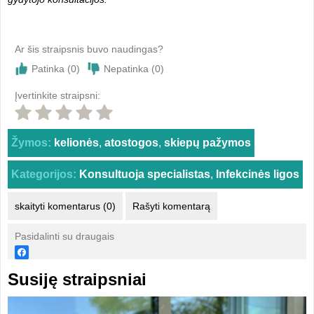
Ar šis straipsnis buvo naudingas?
Patinka (
0
)
Nepatinka (
0
)
Įvertinkite straipsni:
Žymos:
kelionės
,
atostogos
,
skiepų pažymos
Kategorijos:
Konsultuoja specialistas
,
Infekcinės ligos
skaityti komentarus (0)
Rašyti komentarą
Pasidalinti su draugais
Susiję straipsniai