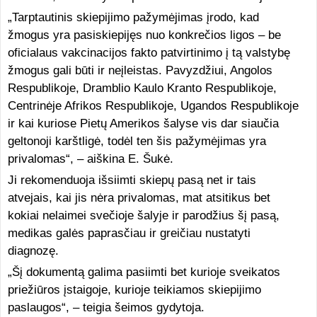
„Tarptautinis skiepijimo pažymėjimas įrodo, kad
žmogus yra pasiskiepijęs nuo konkrečios ligos – be
oficialaus vakcinacijos fakto patvirtinimo į tą valstybę
žmogus gali būti ir neįleistas. Pavyzdžiui, Angolos
Respublikoje, Dramblio Kaulo Kranto Respublikoje,
Centrinėje Afrikos Respublikoje, Ugandos Respublikoje
ir kai kuriose Pietų Amerikos šalyse vis dar siaučia
geltonoji karštligė, todėl ten šis pažymėjimas yra
privalomas“, – aiškina E. Šukė.
Ji rekomenduoja išsiimti skiepų pasą net ir tais
atvejais, kai jis nėra privalomas, mat atsitikus bet
kokiai nelaimei svečioje šalyje ir parodžius šį pasą,
medikas galės paprasčiau ir greičiau nustatyti
diagnozę.
„Šį dokumentą galima pasiimti bet kurioje sveikatos
priežiūros įstaigoje, kurioje teikiamos skiepijimo
paslaugos“, – teigia šeimos gydytoja.