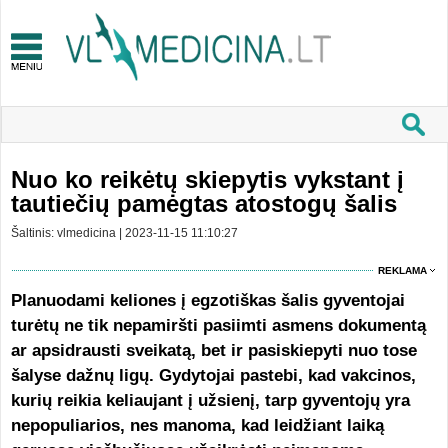
Nuo ko reikėtų skiepytis vykstant į
tautiečių pamėgtas atostogų šalis
Šaltinis: vlmedicina | 2023-11-15 11:10:27
REKLAMA
Planuodami keliones į egzotiškas šalis gyventojai
turėtų ne tik nepamiršti pasiimti asmens dokumentą
ar apsidrausti sveikatą, bet ir pasiskiepyti nuo tose
šalyse dažnų ligų. Gydytojai pastebi, kad vakcinos,
kurių reikia keliaujant į užsienį, tarp gyventojų yra
nepopuliarios, nes manoma, kad leidžiant laiką