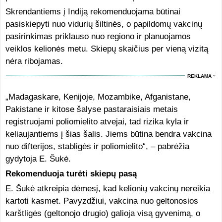
Skrendantiems į Indiją rekomenduojama būtinai
pasiskiepyti nuo vidurių šiltinės, o papildomų vakcinų
pasirinkimas priklauso nuo regiono ir planuojamos
veiklos kelionės metu. Skiepų skaičius per vieną vizitą
nėra ribojamas.
REKLAMA
„Madagaskare, Kenijoje, Mozambike, Afganistane,
Pakistane ir kitose šalyse pastaraisiais metais
registruojami poliomielito atvejai, tad rizika kyla ir
keliaujantiems į šias šalis. Jiems būtina bendra vakcina
nuo difterijos, stabligės ir poliomielito“, – pabrėžia
gydytoja E. Šukė.
Rekomenduoja turėti skiepų pasą
E. Šukė atkreipia dėmesį, kad kelionių vakcinų nereikia
kartoti kasmet. Pavyzdžiui, vakcina nuo geltonosios
karštligės (geltonojo drugio) galioja visą gyvenimą, o