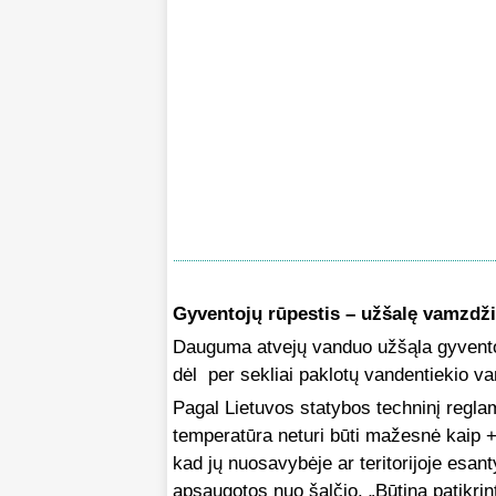
Gyventojų rūpestis – užšalę vamzdži
Dauguma atvejų vanduo užšąla gyvento
dėl per sekliai paklotų vandentiekio 
Pagal Lietuvos statybos techninį reglam
temperatūra neturi būti mažesnė kaip +5
kad jų nuosavybėje ar teritorijoje esant
apsaugotos nuo šalčio. „Būtina patikr