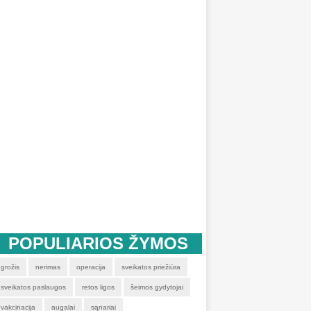
POPULIARIOS ŽYMOS
grožis
nerimas
operacija
sveikatos priežiūra
sveikatos paslaugos
retos ligos
šeimos gydytojai
vakcinacija
augalai
sąnariai