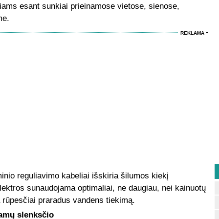
ams esant sunkiai prieinamose vietose, sienose,
me.
REKLAMA
inio reguliavimo kabeliai išskiria šilumos kiekį
lektros sunaudojama optimaliai, ne daugiau, nei kainuotų
rūpesčiai praradus vandens tiekimą.
namų slenksčio