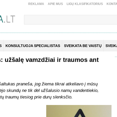
REKLAMA
APIE MUS
LIGŲ KLASIFIKATORIUS
KONTA
S
KONSULTUOJA SPECIALISTAS
SVEIKATA BE VAISTŲ
SVEI
: užšalę vamzdžiai ir traumos ant
šaltukas praneša, jog žiema tikrai atkeliavo į mūsų
jo skundų ne tik dėl užšalusio namų vandentiekio,
rtų traumų tiesiog prie durų slenksčio.