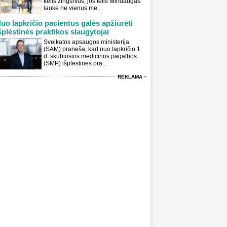
kelis žingsnius, jos tėtis Mindaugas
laukė ne vienus me...
uo lapkričio pacientus galės apžiūrėti
šplėstinės praktikos slaugytojai
Sveikatos apsaugos ministerija
(SAM) praneša, kad nuo lapkričio 1
d. skubiosios medicinos pagalbos
(SMP) išplėstinės pra...
REKLAMA