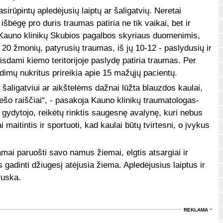
rūpintų apledėjusių laiptų ar šaligatvių. Neretai
šbėgę pro duris traumas patiria ne tik vaikai, bet ir
. Kauno klinikų Skubios pagalbos skyriaus duomenimis,
 20 žmonių, patyrusių traumas, iš jų 10-12 - paslydusių ir
žaisdami kiemo teritorijoje paslydę patiria traumas. Per
imų nukritus prireikia apie 15 mažųjų pacientų.
šaligatviui ar aikštelėms dažnai lūžta blauzdos kaulai,
riešo raiščiai“, - pasakoja Kauno klinikų traumatologas-
gydytojo, reikėtų rinktis saugesnę avalynę, kuri nebus
i maitintis ir sportuoti, kad kaulai būtų tvirtesni, o įvykus
amai paruošti savo namus žiemai, elgtis atsargiai ir
s gadinti džiugesį atėjusia žiema. Apledėjusius laiptus ir
ruska.
REKLAMA