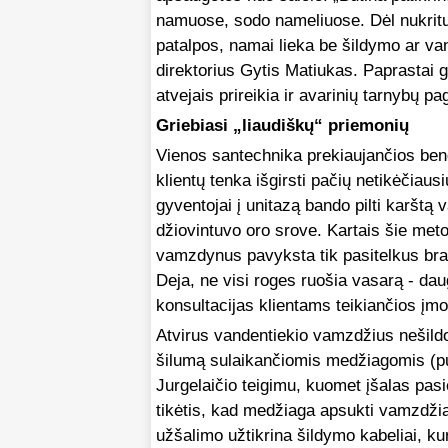
namuose, sodo nameliuose. Dėl nukritu
patalpos, namai lieka be šildymo ar v
direktorius Gytis Matiukas. Paprastai g
atvejais prireikia ir avarinių tarnybų pa
Griebiasi „liaudiškų“ priemonių
Vienos santechnika prekiaujančios bend
klientų tenka išgirsti pačių netikėčiau
gyventojai į unitazą bando pilti karštą
džiovintuvo oro srove. Kartais šie metod
vamzdynus pavyksta tik pasitelkus bran
Deja, ne visi roges ruošia vasarą - dau
konsultacijas klientams teikiančios į
Atvirus vandentiekio vamzdžius nešildom
šilumą sulaikančiomis medžiagomis (put
Jurgelaičio teigimu, kuomet įšalas pas
tikėtis, kad medžiaga apsukti vamzdžia
užšalimo užtikrina šildymo kabeliai, ku