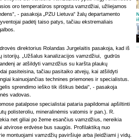
sios oro temperatūros sprogsta vamzdžiai, užliejamos
andens“, - pasakoja „PZU Lietuva“ žalų departamento
N
i
yventojai padėtį taiso patys, tačiau ekstremaliais
galbos.
rovės direktorius Rolandas Jurgelaitis pasakoja, kad iš
sių istorijų. „Užšalus kanalizacijos vamzdžiui, gudrūs
 vandenį ar atšildyti vamzdžius su karšta plaukų
ai pasiteisina, tačiau pasitaiko atvejų, kai atšildyti
giai kainuojančias technines priemones ir specialistus.
gelis sprendimo ieško tik ištikus bėdai“, - pasakoja
monės vadovas.
ose patalpose specialistai pataria papildomai apšiltinti
ų polisteroliu, mineralinėmis vatomis ir pan.). R.
iekia net giliai po žeme esančius vamzdžius, nereikia
i atvirose erdvėse bus saugūs. Profilaktiką nuo
rie montuojami vamzdžių paviršiuje arba įleidžiami į vidų.