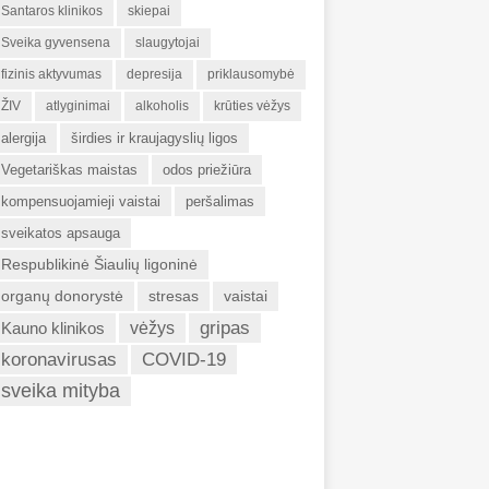
Santaros klinikos
skiepai
Sveika gyvensena
slaugytojai
fizinis aktyvumas
depresija
priklausomybė
ŽIV
atlyginimai
alkoholis
krūties vėžys
alergija
širdies ir kraujagyslių ligos
Vegetariškas maistas
odos priežiūra
kompensuojamieji vaistai
peršalimas
sveikatos apsauga
Respublikinė Šiaulių ligoninė
organų donorystė
stresas
vaistai
gripas
Kauno klinikos
vėžys
koronavirusas
COVID-19
sveika mityba