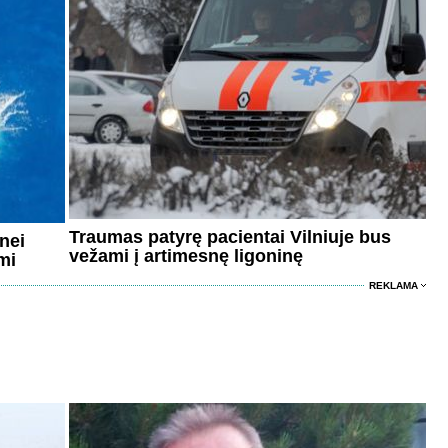
Traumas patyrę pacientai Vilniuje bus
nei
vežami į artimesnę ligoninę
mi
REKLAMA