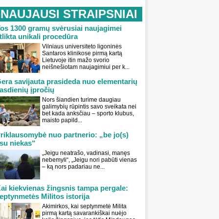
NAUJAUSI STRAIPSNIAI
os 1300 gramų svėrusiai naujagimei
tlikta unikali procedūra
Vilniaus universiteto ligoninės
Santaros klinikose pirmą kartą
Lietuvoje itin mažo svorio
neišnešiotam naujagimiui per k...
era savijauta prasideda nuo elementarių
asdienių įpročių
Nors šiandien turime daugiau
galimybių rūpintis savo sveikata nei
bet kada anksčiau – sporto klubus,
maisto papild...
riklausomybė nuo partnerio: „be jo(s)
su niekas“
„Jeigu neatrašo, vadinasi, manęs
nebemyli“, „Jeigu nori pabūti vienas
– ką nors padariau ne...
ai kiekvienas žingsnis tampa pergale:
eptynmetės Militos istorija
Akimirkos, kai septynmetė Milita
pirmą kartą savarankiškai nuėjo