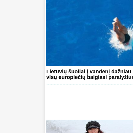
Lietuvių šuoliai į vandenį dažniau 
visų europiečių baigiasi paralyžiu