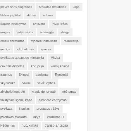
prevencinės programos
sveikatos draudimas
Joga
Maisto papildai
dantys
reforma
šlapimo nelaikymas
antsvoris
PSDF lėšos
miegas
vaikų mityba
onkologija
slauga
erkinis encefalitas
Vytenis Andriukaitis
reabilitacija
nemiga
alkoholizmas
sportas
sveikatos apsaugos ministerija
Mityba
cukrinis diabetas
korupcija
vaistų kainos
traumos
Skiepai
pacientai
Renginiai
skydliaukė
Vaikai
savižudybės
alkoholio kontrolė
kraujo donorystė
nėštumas
valstybinė ligonių kasa
alkoholio vartojimas
sveikata
insultas
prostatos vėžys
psichikos sveikata
akys
vitaminas D
nutukimas
transplantacija
Nėštumas