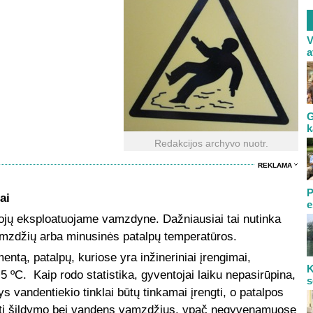
V
a
G
k
Redakcijos archyvo nuotr.
REKLAMA
P
ai
e
jų eksploatuojame vamzdyne. Dažniausiai tai nutinka
vamzdžių arba minusinės patalpų temperatūros.
entą, patalpų, kuriose yra inžineriniai įrengimai,
K
 ºC. Kaip rodo statistika, gyventojai laiku nepasirūpina,
s
ys vandentiekio tinklai būtų tinkamai įrengti, o patalpos
inti šildymo bei vandens vamzdžius, ypač negyvenamuose