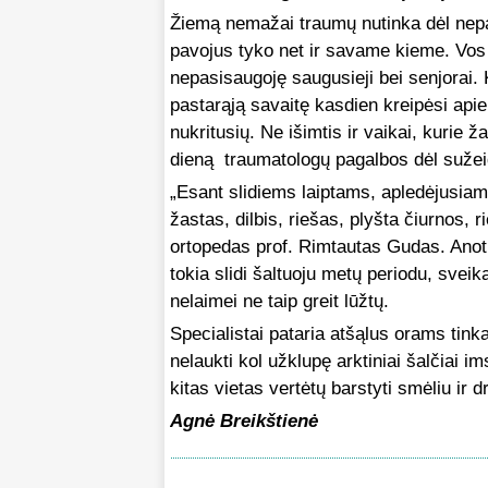
Žiemą nemažai traumų nutinka dėl nepasi
pavojus tyko net ir savame kieme. Vos i
nepasisaugoję saugusieji bei senjorai
pastarąją savaitę kasdien kreipėsi apie
nukritusių. Ne išimtis ir vaikai, kurie 
dieną traumatologų pagalbos dėl sužeid
„Esant slidiems laiptams, apledėjusiam 
žastas, dilbis, riešas, plyšta čiurnos, 
ortopedas prof. Rimtautas Gudas. Anot 
tokia slidi šaltuoju metų periodu, sveika
nelaimei ne taip greit lūžtų.
Specialistai pataria atšąlus orams tink
nelaukti kol užklupę arktiniai šalčiai im
kitas vietas vertėtų barstyti smėliu ir d
Agnė Breikštienė