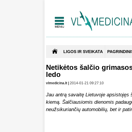
LIGOS IR SVEIKATA
PAGRINDINI
Netikėtos šalčio grimasos
ledo
vlmedicina.lt |
2014-01-21 09:27:10
Jau antrą savaitę Lietuvoje apsistojęs 
kiemą. Šalčiausiomis dienomis padaugė
neužsikuriančių automobilių, bet ir pati