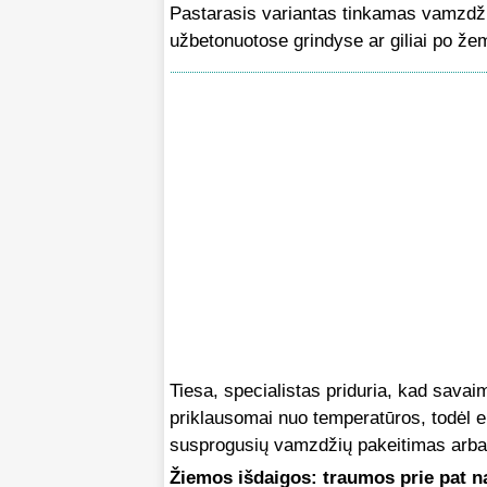
Pastarasis variantas tinkamas vamzdži
užbetonuotose grindyse ar giliai po že
Tiesa, specialistas priduria, kad savaim
priklausomai nuo temperatūros, todėl e
susprogusių vamzdžių pakeitimas arba 
Žiemos išdaigos: traumos prie pat 