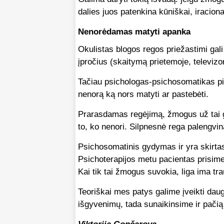
dalies juos patenkina kūniškai, iracion
Nenorėdamas matyti apanka
Okulistas blogos regos priežastimi gal
įpročius (skaitymą prietemoje, televizori
Tačiau psichologas-psichosomatikas pir
nenorą ką nors matyti ar pastebėti.
Prarasdamas regėjimą, žmogus už tai ga
to, ko nenori. Silpnesnė rega palengvi
Psichosomatinis gydymas ir yra skirta
Psichoterapijos metu pacientas prisime
Kai tik tai žmogus suvokia, liga ima tra
Teoriškai mes patys galime įveikti dauge
išgyvenimų, tada sunaikinsime ir pačią 