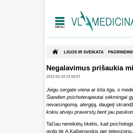
LIGOS IR SVEIKATA
PAGRINDINI
Negalavimus prišaukia m
2012-01-10 23:55:07
Jeigu sergate viena ar kita liga, o medi
Šiandien psichoterapeutai sėkmingai gyd
nevaisingumą, alergiją, daugelį skrandži
kokiu atveju praverstų bent jau pasiko
Tačiau nereikėtų tikėtis, kad psicholog
gydo tik A.Kašpirovskis per televizorių