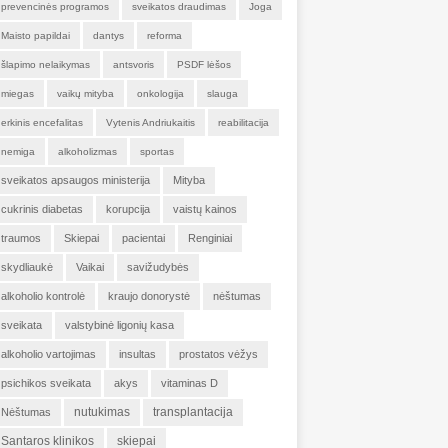
prevencinės programos
sveikatos draudimas
Joga
Maisto papildai
dantys
reforma
šlapimo nelaikymas
antsvoris
PSDF lėšos
miegas
vaikų mityba
onkologija
slauga
erkinis encefalitas
Vytenis Andriukaitis
reabilitacija
nemiga
alkoholizmas
sportas
sveikatos apsaugos ministerija
Mityba
cukrinis diabetas
korupcija
vaistų kainos
traumos
Skiepai
pacientai
Renginiai
skydliaukė
Vaikai
savižudybės
alkoholio kontrolė
kraujo donorystė
nėštumas
sveikata
valstybinė ligonių kasa
alkoholio vartojimas
insultas
prostatos vėžys
psichikos sveikata
akys
vitaminas D
nutukimas
transplantacija
Nėštumas
Santaros klinikos
skiepai