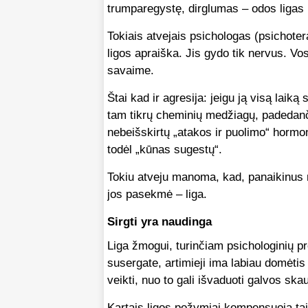
trumparegystę, dirglumas – odos ligas i
Tokiais atvejais psichologas (psichoter
ligos apraiška. Jis gydo tik nervus. Vo
savaime.
Štai kad ir agresija: jeigu ją visą laiką
tam tikrų cheminių medžiagų, padedanč
nebeišskirtų „atakos ir puolimo“ hormo
todėl „kūnas sugestų“.
Tokiu atveju manoma, kad, panaikinus 
jos pasekmė – liga.
Sirgti yra naudinga
Liga žmogui, turinčiam psichologinių pr
susergate, artimieji ima labiau domėtis 
veikti, nuo to gali išvaduoti galvos sk
Kartais ligos požymiai kompensuoja tai