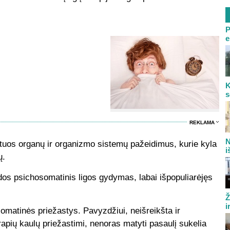
P
e
K
s
REKLAMA
N
tuos organų ir organizmo sistemų pažeidimus, kurie kyla
i
ų.
s psichosomatinis ligos gydymas, labai išpopuliarėjęs
Ž
i
somatinės priežastys. Pavyzdžiui, neišreikšta ir
apių kaulų priežastimi, nenoras matyti pasaulį sukelia