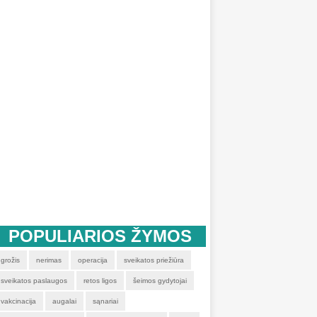
POPULIARIOS ŽYMOS
grožis
nerimas
operacija
sveikatos priežiūra
sveikatos paslaugos
retos ligos
šeimos gydytojai
vakcinacija
augalai
sąnariai