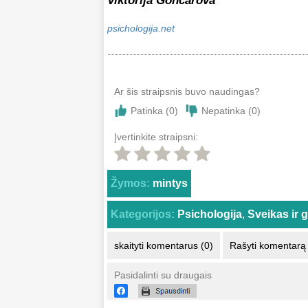
Viktorija Gončarova
psichologija.net
Ar šis straipsnis buvo naudingas?
Patinka (
0
)
Nepatinka (
0
)
Įvertinkite straipsni:
Žymos:
mintys
Kategorijos:
Psichologija
,
Sveikas ir 
skaityti komentarus (0)
Rašyti komentarą
Pasidalinti su draugais