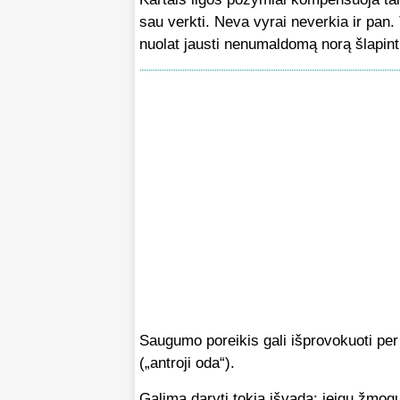
sau verkti. Neva vyrai neverkia ir pan. 
nuolat jausti nenumaldomą norą šlapint
Saugumo poreikis gali išprovokuoti per 
(„antroji oda“).
Galima daryti tokią išvadą: jeigu žmogus