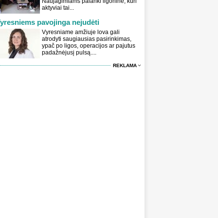
Naujagimiams palanki ligoninė, kuri
aktyviai tai...
yresniems pavojinga nejudėti
Vyresniame amžiuje lova gali
atrodyti saugiausias pasirinkimas,
ypač po ligos, operacijos ar pajutus
padažnėjusį pulsą....
REKLAMA