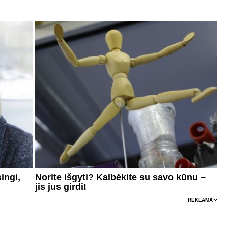
ingi,
Norite išgyti? Kalbėkite su savo kūnu –
jis jus girdi!
REKLAMA