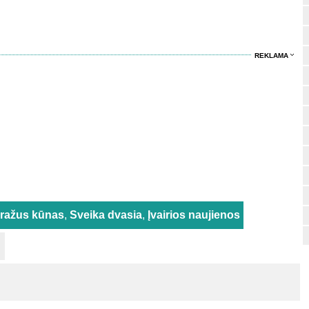
REKLAMA
gražus kūnas
,
Sveika dvasia
,
Įvairios naujienos