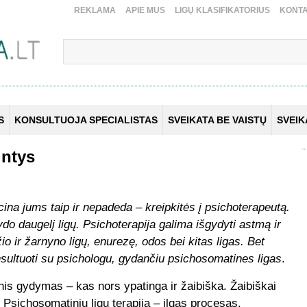
REKLAMA
APIE MUS
LIGŲ KLASIFIKATORIUS
KONTA
S
KONSULTUOJA SPECIALISTAS
SVEIKATA BE VAISTŲ
SVEI
intys
cina jums taip ir nepadeda – kreipkitės į psichoterapeutą.
o daugelį ligų. Psichoterapija galima išgydyti astmą ir
o ir žarnyno ligų, enurezę, odos bei kitas ligas. Bet
nsultuoti su psichologu, gydančiu psichosomatines ligas
.
inis gydymas – kas nors ypatinga ir žaibiška. Žaibiškai
. Psichosomatinių ligų terapija – ilgas procesas.