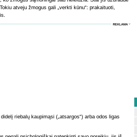
Tokiu atveju žmogus gali „verkti kūnu“: prakaituoti,
is.
REKLAMA
didelį riebalų kaupimąsi („atsargos“) arba odos ligas
 negali psichologiškai patenkinti savo poreikių, jis iš