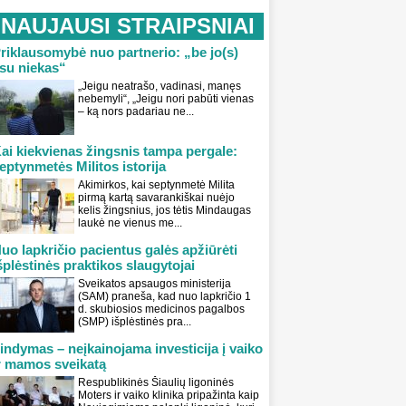
NAUJAUSI STRAIPSNIAI
riklausomybė nuo partnerio: „be jo(s)
su niekas“
„Jeigu neatrašo, vadinasi, manęs
nebemyli“, „Jeigu nori pabūti vienas
– ką nors padariau ne...
ai kiekvienas žingsnis tampa pergale:
eptynmetės Militos istorija
Akimirkos, kai septynmetė Milita
pirmą kartą savarankiškai nuėjo
kelis žingsnius, jos tėtis Mindaugas
laukė ne vienus me...
uo lapkričio pacientus galės apžiūrėti
šplėstinės praktikos slaugytojai
Sveikatos apsaugos ministerija
(SAM) praneša, kad nuo lapkričio 1
d. skubiosios medicinos pagalbos
(SMP) išplėstinės pra...
indymas – neįkainojama investicija į vaiko
r mamos sveikatą
Respublikinės Šiaulių ligoninės
Moters ir vaiko klinika pripažinta kaip