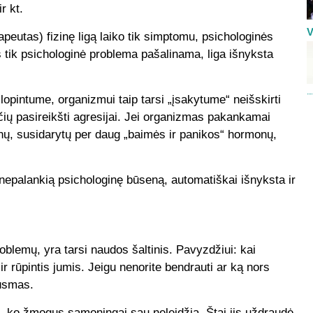
r kt.
V
apeutas) fizinę ligą laiko tik simptomu, psichologinės
s tik psichologinė problema pašalinama, liga išnyksta
 slopintume, organizmui taip tarsi „įsakytume“ neišskirti
ių pasireikšti agresijai. Jei organizmas pakankamai
nų, susidarytų per daug „baimės ir panikos“ hormonų,
nepalankią psichologinę būseną, automatiškai išnyksta ir
oblemų, yra tarsi naudos šaltinis. Pavyzdžiui: kai
ir rūpintis jumis. Jeigu nenorite bendrauti ar ką nors
ausmas.
, ko žmogus sąmoningai sau neleidžia. Štai jis uždraudė