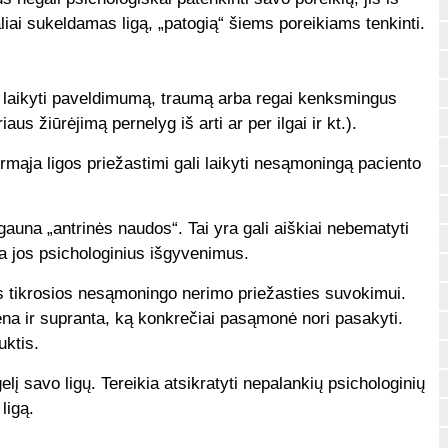
aliai sukeldamas ligą, „patogią“ šiems poreikiams tenkinti.
i laikyti paveldimumą, traumą arba regai kenksmingus
aus žiūrėjimą pernelyg iš arti ar per ilgai ir kt.).
mąja ligos priežastimi gali laikyti nesąmoningą paciento
una „antrinės naudos“. Tai yra gali aiškiai nebematyti
na jos psichologinius išgyvenimus.
s tikrosios nesąmoningo nerimo priežasties suvokimui.
na ir supranta, ką konkrečiai pasąmonė nori pasakyti.
uktis.
lį savo ligų. Tereikia atsikratyti nepalankių psichologinių
ligą.