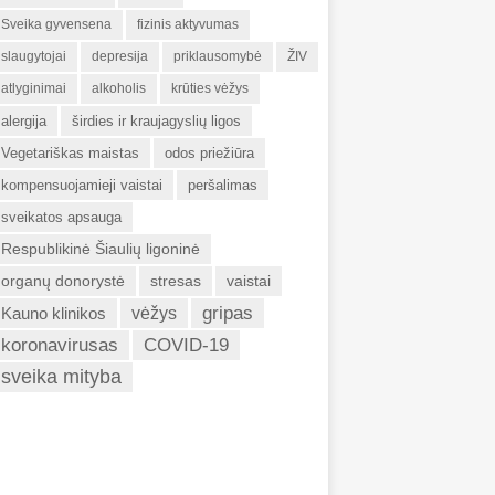
Sveika gyvensena
fizinis aktyvumas
slaugytojai
depresija
priklausomybė
ŽIV
atlyginimai
alkoholis
krūties vėžys
alergija
širdies ir kraujagyslių ligos
Vegetariškas maistas
odos priežiūra
kompensuojamieji vaistai
peršalimas
sveikatos apsauga
Respublikinė Šiaulių ligoninė
organų donorystė
stresas
vaistai
gripas
Kauno klinikos
vėžys
koronavirusas
COVID-19
sveika mityba