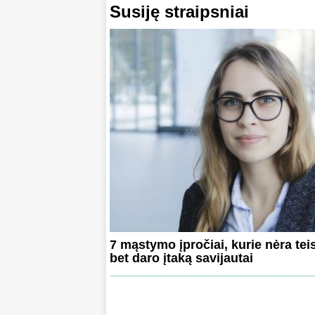
Susiję straipsniai
7 mąstymo įpročiai, kurie nėra teis
bet daro įtaką savijautai