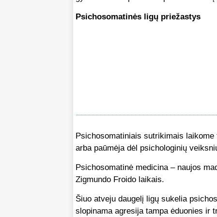
Psichosomatinės ligų priežastys
Psichosomatiniais sutrikimais laikome 
arba paūmėja dėl psichologinių veiksni
Psichosomatinė medicina – naujos mado
Zigmundo Froido laikais.
Šiuo atveju daugelį ligų sukelia psicho
slopinama agresija tampa ėduonies ir tr