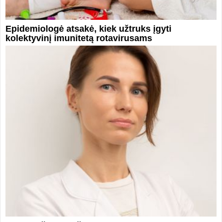
Epidemiologė atsakė, kiek užtruks įgyti
kolektyvinį imunitetą rotavirusams