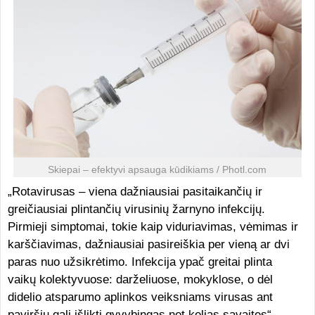
Skiepai – efektyvi apsauga kūdikiams / Photl.com
„Rotavirusas – viena dažniausiai pasitaikančių ir
greičiausiai plintančių virusinių žarnyno infekcijų.
Pirmieji simptomai, tokie kaip viduriavimas, vėmimas ir
karščiavimas, dažniausiai pasireiškia per vieną ar dvi
paras nuo užsikrėtimo. Infekcija ypač greitai plinta
vaikų kolektyvuose: darželiuose, mokyklose, o dėl
didelio atsparumo aplinkos veiksniams virusas ant
paviršių gali išlikti gyvybingas net kelias savaites“, –