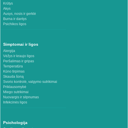
Krūtys
Akys
Ausys, nosis ir gerklė
Burna ir dantys
Psichikos ligos
Simptomai ir ligos
Alergija
Vėžys ir kraujo ligos
Peršalimas ir gripas
Temperatūra
Kūno tirpimas
Skauda šoną
Svorio kontrolė, valgymo sutrikimai
Priklausomybė
Miego sutrikimai
Nuovargis ir silpnumas
Infekcinės ligos
Psichologija