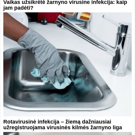
Vaikas užsikrėtė žarnyno virusine infekcija: kaip
jam padėti?
Rotavirusinė infekcija – žiemą dažniausiai
užregistruojama virusinės kilmės žarnyno liga