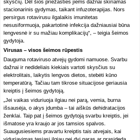
skysčių. Dėl šios priežasties jiems dažnai skiriamas
stacionarinis gydymas, taikant infuzoterapijas. Nors
persirgus rotavirusu ilgalaikis imunitetas
nesusiformuoja, pakartotinė infekcija dažniausiai būna
lengvesnė ir su mažiau komplikacijų“, – teigia šeimos
gydytoja.
Virusas – visos šeimos rūpestis
Dauguma rotaviruso atvejų gydomi namuose. Svarbu
dažnai ir nedideliais kiekiais vartoti skysčius su
elektrolitais, laikytis lengvos dietos, stebėti kūno
temperatūrą. Tačiau tam tikrose situacijose geriausia
kreiptis į šeimos gydytoją.
„Jei vaikas viduriuoja ilgiau nei parą, vemia, burna
išsausėja, o akys įdumba – tai aiškūs dehidratacijos
ženklai. Taip pat į šeimos gydytoją svarbu kreiptis, jei
išmatose yra kraujo ar jos tamsios spalvos.
Suaugusiesiems pravartu kreiptis tais atvejais, kai
viduriavimas tęsiasi ilgiau nei dvi paras ar prasideda