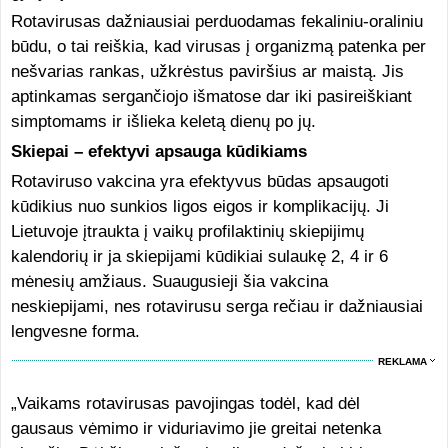
Rotavirusas dažniausiai perduodamas fekaliniu-oraliniu
būdu, o tai reiškia, kad virusas į organizmą patenka per
nešvarias rankas, užkrėstus paviršius ar maistą. Jis
aptinkamas sergančiojo išmatose dar iki pasireiškiant
simptomams ir išlieka keletą dienų po jų.
Skiepai – efektyvi apsauga kūdikiams
Rotaviruso vakcina yra efektyvus būdas apsaugoti
kūdikius nuo sunkios ligos eigos ir komplikacijų. Ji
Lietuvoje įtraukta į vaikų profilaktinių skiepijimų
kalendorių ir ja skiepijami kūdikiai sulaukę 2, 4 ir 6
mėnesių amžiaus. Suaugusieji šia vakcina
neskiepijami, nes rotavirusu serga rečiau ir dažniausiai
lengvesne forma.
REKLAMA
„Vaikams rotavirusas pavojingas todėl, kad dėl
gausaus vėmimo ir viduriavimo jie greitai netenka