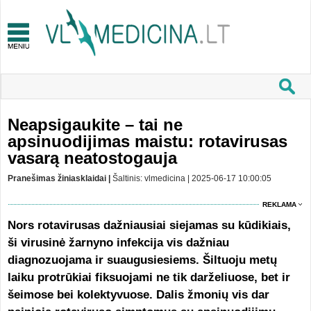
Neapsigaukite – tai ne
apsinuodijimas maistu: rotavirusas
vasarą neatostogauja
Pranešimas žiniasklaidai |
Šaltinis: vlmedicina | 2025-06-17 10:00:05
REKLAMA
Nors rotavirusas dažniausiai siejamas su kūdikiais,
ši virusinė žarnyno infekcija vis dažniau
diagnozuojama ir suaugusiesiems. Šiltuoju metų
laiku protrūkiai fiksuojami ne tik darželiuose, bet ir
šeimose bei kolektyvuose. Dalis žmonių vis dar