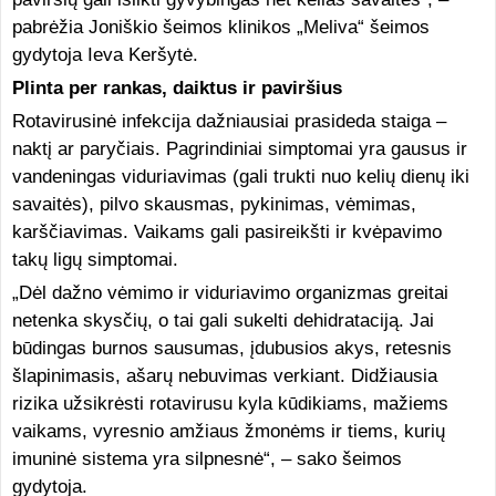
pabrėžia Joniškio šeimos klinikos „Meliva“ šeimos
gydytoja Ieva Keršytė.
Plinta per rankas, daiktus ir paviršius
Rotavirusinė infekcija dažniausiai prasideda staiga –
naktį ar paryčiais. Pagrindiniai simptomai yra gausus ir
vandeningas viduriavimas (gali trukti nuo kelių dienų iki
savaitės), pilvo skausmas, pykinimas, vėmimas,
karščiavimas. Vaikams gali pasireikšti ir kvėpavimo
takų ligų simptomai.
„Dėl dažno vėmimo ir viduriavimo organizmas greitai
netenka skysčių, o tai gali sukelti dehidrataciją. Jai
būdingas burnos sausumas, įdubusios akys, retesnis
šlapinimasis, ašarų nebuvimas verkiant. Didžiausia
rizika užsikrėsti rotavirusu kyla kūdikiams, mažiems
vaikams, vyresnio amžiaus žmonėms ir tiems, kurių
imuninė sistema yra silpnesnė“, – sako šeimos
gydytoja.