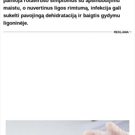
painioja rotaviruso simptomus su apsinuodijimu
maistu, o nuvertinus ligos rimtumą, infekcija gali
sukelti pavojingą dehidrataciją ir baigtis gydymu
ligoninėje.
REKLAMA