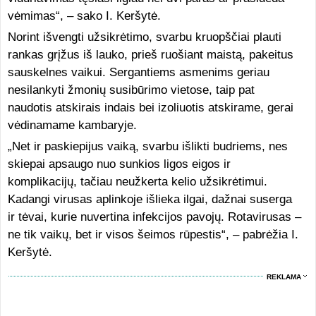
vėmimas“, – sako I. Keršytė.
Norint išvengti užsikrėtimo, svarbu kruopščiai plauti
rankas grįžus iš lauko, prieš ruošiant maistą, pakeitus
sauskelnes vaikui. Sergantiems asmenims geriau
nesilankyti žmonių susibūrimo vietose, taip pat
naudotis atskirais indais bei izoliuotis atskirame, gerai
vėdinamame kambaryje.
„Net ir paskiepijus vaiką, svarbu išlikti budriems, nes
skiepai apsaugo nuo sunkios ligos eigos ir
komplikacijų, tačiau neužkerta kelio užsikrėtimui.
Kadangi virusas aplinkoje išlieka ilgai, dažnai suserga
ir tėvai, kurie nuvertina infekcijos pavojų. Rotavirusas –
ne tik vaikų, bet ir visos šeimos rūpestis“, – pabrėžia I.
Keršytė.
REKLAMA