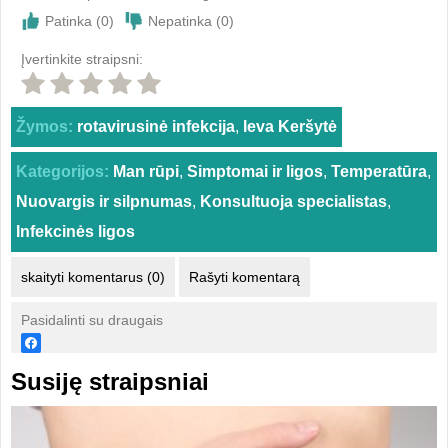
Patinka (
0
)
Nepatinka (
0
)
Įvertinkite straipsni:
Žymos:
rotavirusinė infekcija
,
Ieva Keršytė
Kategorijos:
Man rūpi
,
Simptomai ir ligos
,
Temperatūra
,
Nuovargis ir silpnumas
,
Konsultuoja specialistas
,
Infekcinės ligos
skaityti komentarus (0)
Rašyti komentarą
Pasidalinti su draugais
Susiję straipsniai