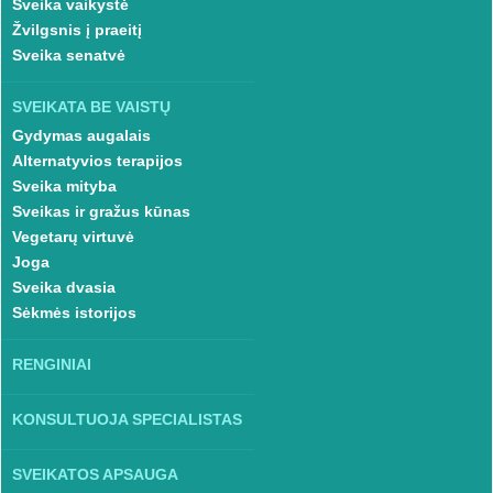
Sveika vaikystė
Žvilgsnis į praeitį
Sveika senatvė
SVEIKATA BE VAISTŲ
Gydymas augalais
Alternatyvios terapijos
Sveika mityba
Sveikas ir gražus kūnas
Vegetarų virtuvė
Joga
Sveika dvasia
Sėkmės istorijos
RENGINIAI
KONSULTUOJA SPECIALISTAS
SVEIKATOS APSAUGA