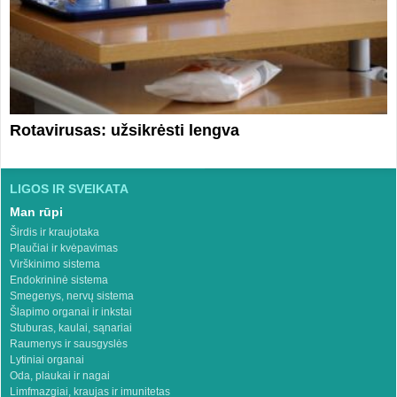
Rotavirusas: užsikrėsti lengva
LIGOS IR SVEIKATA
Man rūpi
Širdis ir kraujotaka
Plaučiai ir kvėpavimas
Virškinimo sistema
Endokrininė sistema
Smegenys, nervų sistema
Šlapimo organai ir inkstai
Stuburas, kaulai, sąnariai
Raumenys ir sausgyslės
Lytiniai organai
Oda, plaukai ir nagai
Limfmazgiai, kraujas ir imunitetas