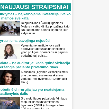
NAUJAUSI STRAIPSNIAI
indymas – neįkainojama investicija į vaiko
r mamos sveikatą
Respublikinės Šiaulių ligoninės
Moters ir vaiko klinika pripažinta kaip
Naujagimiams palanki ligoninė, kuri
aktyviai tai...
yresniems pavojinga nejudėti
Vyresniame amžiuje lova gali
atrodyti saugiausias pasirinkimas,
ypač po ligos, operacijos ar pajutus
padažnėjusį pulsą....
alata – ne auditorija: kada rytinė vizitacija
eržengia paciento privatumo ribas
Klausimas. „Rytinės vizitacijos metu
prie paciento susirenka skyriaus
vedėjas, keli gydytojai, rezidentai ir
slaug...
obotinė chirurgija jau yra neatsiejama
asdienybės dalis
Šių metų liepos pabaigoje Vilniaus
respublikinės universitetinės
ligoninės (RVUL) chirurgai atliko
100-ąją operaciją, pa...