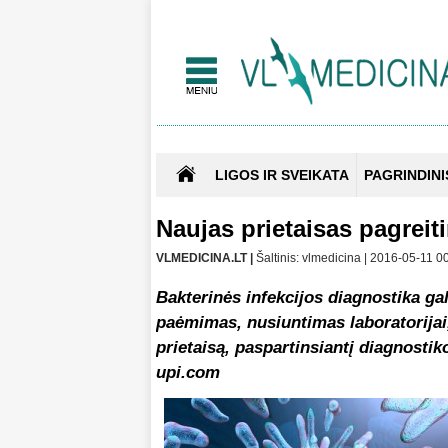
LIGOS IR SVEIKATA
PAGRINDINI
Naujas prietaisas pagreit
VLMEDICINA.LT |
Šaltinis: vlmedicina | 2016-05-11 0
Bakterinės infekcijos diagnostika ga
paėmimas, nusiuntimas laboratorijai
prietaisą, paspartinsiantį diagnosti
upi.com