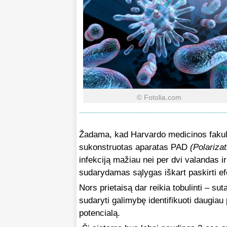
© Fotolia.com
Žadama, kad Harvardo medicinos faku
sukonstruotas aparatas PAD
(Polariza
infekciją mažiau nei per dvi valandas ir
sudarydamas sąlygas iškart paskirti e
Nors prietaisą dar reikia tobulinti – su
sudaryti galimybę identifikuoti daugiau 
potencialą.