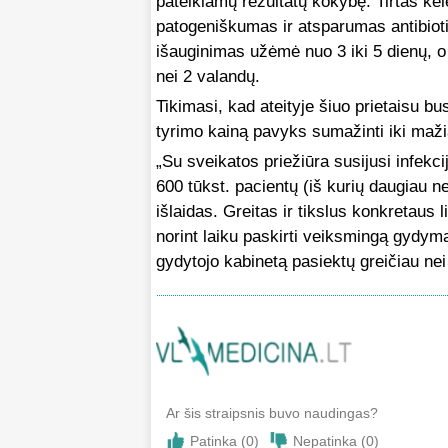
pateikiamų rezultatų kokybę. Tirtas kel
patogeniškumas ir atsparumas antibiotik
išauginimas užėmė nuo 3 iki 5 dienų, 
nei 2 valandų.
Tikimasi, kad ateityje šiuo prietaisu bus
tyrimo kainą pavyks sumažinti iki mažia
„Su sveikatos priežiūra susijusi infekc
600 tūkst. pacientų (iš kurių daugiau ne
išlaidas. Greitas ir tikslus konkretaus
norint laiku paskirti veiksmingą gydymą
gydytojo kabinetą pasiektų greičiau nei
Ar šis straipsnis buvo naudingas?
Patinka (
0
)
Nepatinka (
0
)