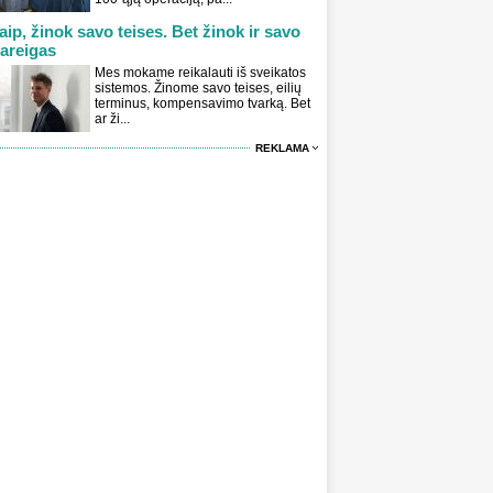
aip, žinok savo teises. Bet žinok ir savo
areigas
Mes mokame reikalauti iš sveikatos
sistemos. Žinome savo teises, eilių
terminus, kompensavimo tvarką. Bet
ar ži...
REKLAMA