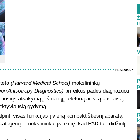
Ž
i
V
REKLAMA
P
lteto
(Harvard Medical School)
mokslininkų
p
tion Anisotropy Diagnostics)
prireikus padės diagnozuoti
 nusiųs atsakymą į išmanųjį telefoną ar kitą prietaisą,
fektyviausią gydymą.
R
talpinti visas funkcijas į vieną kompaktiškesnį aparatą,
k
patogenų – mokslininkai įsitikinę, kad PAD turi didžiulį