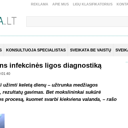
REKLAMA
APIE MUS
LIGŲ KLASIFIKATORIUS
KONTA
S
KONSULTUOJA SPECIALISTAS
SVEIKATA BE VAISTŲ
SVEI
ins infekcinės ligos diagnostiką
0:01:40
li užimti keletą dienų – užtrunka medžiagos
, rezultatų gavimas. Bet mokslininkai sukūrė
kos procesą, kuomet svarbi kiekviena valanda, – rašo