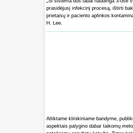
„Ši sistema bus labai naudinga 3-ose sva
prasidėjusį infekcinį procesą, ištirti ba
prietaisų ir paciento aplinkos kontami
H. Lee.
Atliktame klinikiniame bandyme, publi
aspektais palygino dabar taikomų metod