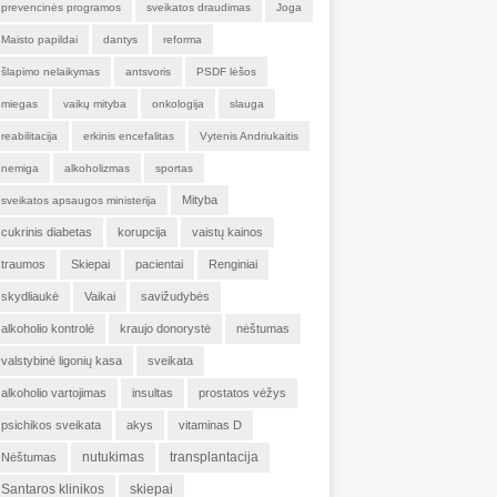
prevencinės programos
sveikatos draudimas
Joga
Maisto papildai
dantys
reforma
šlapimo nelaikymas
antsvoris
PSDF lėšos
miegas
vaikų mityba
onkologija
slauga
reabilitacija
erkinis encefalitas
Vytenis Andriukaitis
nemiga
alkoholizmas
sportas
Mityba
sveikatos apsaugos ministerija
cukrinis diabetas
korupcija
vaistų kainos
traumos
Skiepai
pacientai
Renginiai
skydliaukė
Vaikai
savižudybės
alkoholio kontrolė
kraujo donorystė
nėštumas
valstybinė ligonių kasa
sveikata
alkoholio vartojimas
insultas
prostatos vėžys
psichikos sveikata
akys
vitaminas D
nutukimas
transplantacija
Nėštumas
Santaros klinikos
skiepai