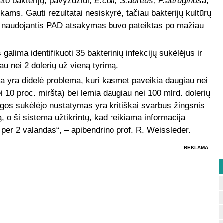
eto bakterijų, pavyzdžiui,
E.coli, S.aureus, P.aeruginosa
,
ams. Gauti rezultatai nesiskyrė, tačiau bakterijų kultūrų
o naudojantis PAD atsakymas buvo pateiktas po mažiau
 galima identifikuoti 35 bakterinių infekcijų sukėlėjus ir
u nei 2 dolerių už vieną tyrimą.
ija yra didelė problema, kuri kasmet paveikia daugiau nei
i 10 proc. miršta) bei lemia daugiau nei 100 mlrd. dolerių
 ligos sukėlėjo nustatymas yra kritiškai svarbus žingsnis
, o ši sistema užtikrintų, kad reikiama informacija
 per 2 valandas“, – apibendrino prof. R. Weissleder.
REKLAMA