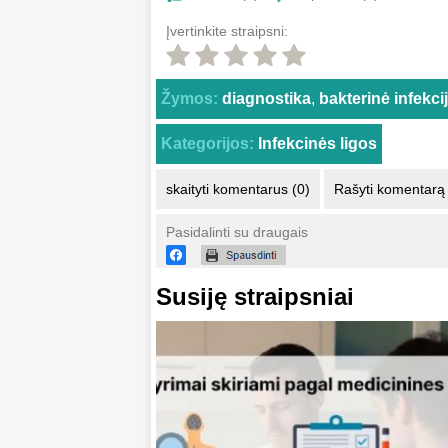
Įvertinkite straipsni:
Žymos:
diagnostika
,
bakterinė infekci
Kategorijos:
Infekcinės ligos
skaityti komentarus (0)
Rašyti komentarą
Pasidalinti su draugais
Susiję straipsniai