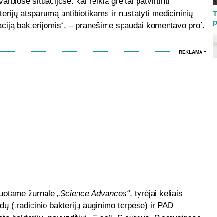
rbiose situacijose: kai reikia greitai patvirtinti
kterijų atsparumą antibiotikams ir nustatyti medicininių
T
p
naciją bakterijomis“, – pranešime spaudai komentavo prof.
REKLAMA
kuotame žurnale
„Science Advances“
, tyrėjai keliais
ų (tradicinio bakterijų auginimo terpėse) ir PAD