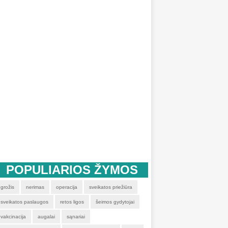
POPULIARIOS ŽYMOS
grožis
nerimas
operacija
sveikatos priežiūra
sveikatos paslaugos
retos ligos
šeimos gydytojai
vakcinacija
augalai
sąnariai