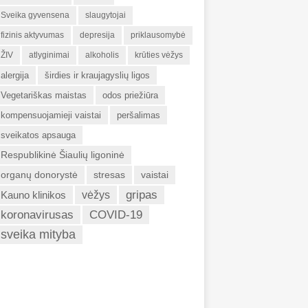
Sveika gyvensena
slaugytojai
fizinis aktyvumas
depresija
priklausomybė
ŽIV
atlyginimai
alkoholis
krūties vėžys
alergija
širdies ir kraujagyslių ligos
Vegetariškas maistas
odos priežiūra
kompensuojamieji vaistai
peršalimas
sveikatos apsauga
Respublikinė Šiaulių ligoninė
organų donorystė
stresas
vaistai
gripas
Kauno klinikos
vėžys
koronavirusas
COVID-19
sveika mityba