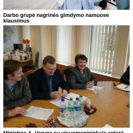
Darbo grupė nagrinės gimdymo namuose
klausimus
Ministras A. Veryga su visuomenininkais aptarė