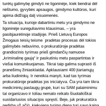
turėtų galimybę gimdyti ne ligoninėje, kiek bendrai dėl
nėštumo, gyvybės apsaugos, gimdymo kultūros, kuri
apima didžiąją dalį visuomenės.
Ta situacija, kurioje dabartiniu metu yra gimdymo ne
ligoninėje sureguliavimo klausimas, – yra
pasibjaurėtinoje stadijoje. Prieš Lietuvą Europos
Žmogaus teisių teisme pradėtas procesas dėl tokios
galimybės nebuvimo, o prokuratūroje pradėtas
grandiozinis tyrimas prieš gimdančių namuose
„kriminalinę gaują“ ir paskutiniu metu paspartintas ir
viešai komunikuojamas. Tikrai taip galima suprasti iš
pranešimų žiniasklaidai. Apklausiami 400 įtariamųjų
arba liudininkų. Ir nereikia manyti, kad tas tyrimas
prokuratūroje pradėtas jos iniciatyva. Čia yra tam tikra
medicininių paslaugų grupė, kuri su SAM palaiminimu
tai organizavo ir toliau nemato reikalo šiuolaikiškai
susidariusios situacijos spręsti. Beje, juk prokuratūra
nedirba už ačiū, kiekviena tyrimo diena turi savo kainą