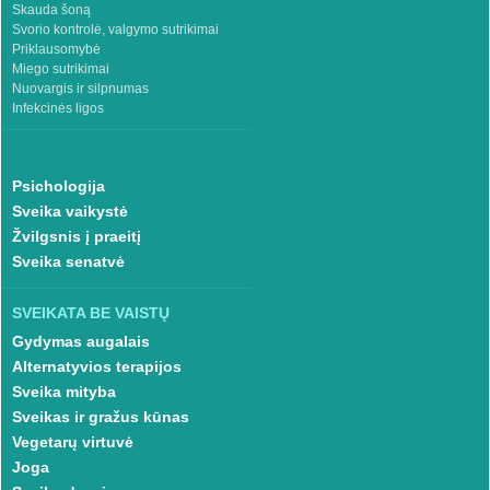
Skauda šoną
Svorio kontrolė, valgymo sutrikimai
Priklausomybė
Miego sutrikimai
Nuovargis ir silpnumas
Infekcinės ligos
Psichologija
Sveika vaikystė
Žvilgsnis į praeitį
Sveika senatvė
SVEIKATA BE VAISTŲ
Gydymas augalais
Alternatyvios terapijos
Sveika mityba
Sveikas ir gražus kūnas
Vegetarų virtuvė
Joga