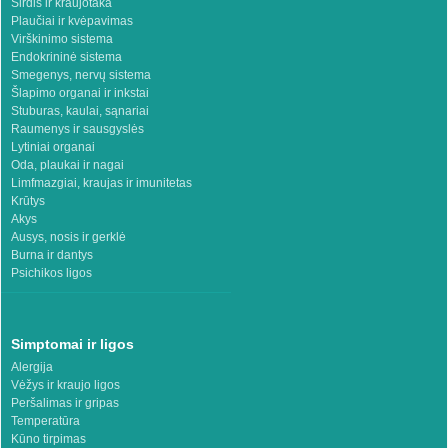
Širdis ir kraujotaka
Plaučiai ir kvėpavimas
Virškinimo sistema
Endokrininė sistema
Smegenys, nervų sistema
Šlapimo organai ir inkstai
Stuburas, kaulai, sąnariai
Raumenys ir sausgyslės
Lytiniai organai
Oda, plaukai ir nagai
Limfmazgiai, kraujas ir imunitetas
Krūtys
Akys
Ausys, nosis ir gerklė
Burna ir dantys
Psichikos ligos
Simptomai ir ligos
Alergija
Vėžys ir kraujo ligos
Peršalimas ir gripas
Temperatūra
Kūno tirpimas