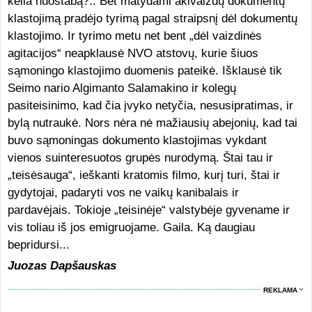
kelia nuostabą?.. Bet matydami akivaizdų dokumentų
klastojimą pradėjo tyrimą pagal straipsnį dėl dokumentų
klastojimo. Ir tyrimo metu net bent „dėl vaizdinės
agitacijos“ neapklausė NVO atstovų, kurie šiuos
sąmoningo klastojimo duomenis pateikė.
Išklausė tik
Seimo nario Algimanto Salamakino ir kolegų
pasiteisinimo, kad čia įvyko netyčia, nesusipratimas, ir
bylą nutraukė. Nors nėra nė mažiausių abejonių, kad tai
buvo sąmoningas dokumento klastojimas vykdant
vienos suinteresuotos grupės nurodymą. Štai tau ir
„teisėsauga“, ieškanti kratomis filmo, kurį turi, štai ir
gydytojai, padaryti vos ne vaikų kanibalais ir
pardavėjais. Tokioje „teisinėje“ valstybėje gyvename ir
vis toliau iš jos emigruojame. Gaila. Ką daugiau
bepridursi...
Juozas Dapšauskas
REKLAMA