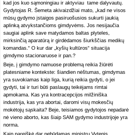
kad jos kuo sąmoningiau ir aktyviau tame dalyvautų.
Gydytojas R. Šemeta akivaizdžiai mato, „kad ne visos
mūsų gydymo įstaigos pasiruošusios sukurti jaukią
aplinką atvykstančioms gimdyvėms. Jos nesijaučia
saugiai aplink save matydamos baltas plyteles,
mirksinčią aparatūrą ir girdėdamos šiurkščias medikų
komandas.“ O kur dar „kyšių kultūros“ situacija
gimdymo stacionaruose ir pan.?
Beje, į gimdymo namuose problemą reikia žiūrėti
platesniame kontekste: šiandien nėštumas, gimdymas
yra suvokiamas kaip liga, kurią reikia gydyti, o jei
gydyti, tai ir turi būti paslaugų teikėjams rimtai
apmokama. Kas yra kontracepcijos milžiniška
industrija, kas yra abortai, daromi visų mokesčių
mokėtojų sąskaita? Beje, teisiamos gydytojos nepadarė
nė vieno aborto, kas šiaip SAM gydymo industrijoje yra
norma.
Kaip pareiškė dar nebūdamas ministru Vytenis