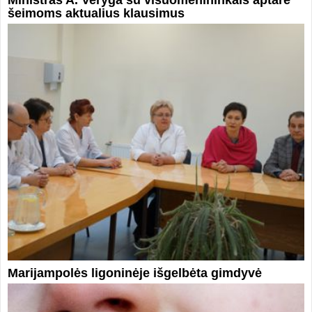
šeimoms aktualius klausimus
Marijampolės ligoninėje išgelbėta gimdyvė