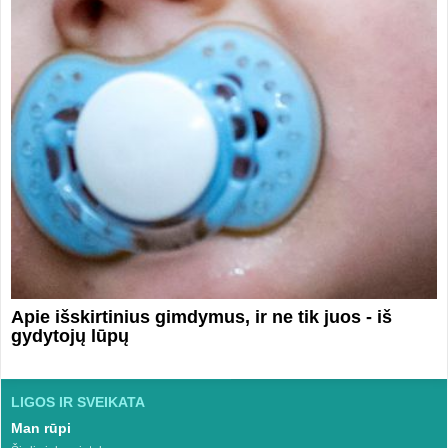
Apie išskirtinius gimdymus, ir ne tik juos - iš
gydytojų lūpų
LIGOS IR SVEIKATA
Man rūpi