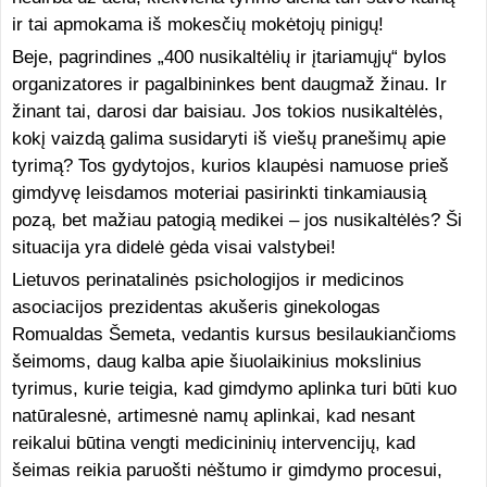
ir tai apmokama iš mokesčių mokėtojų pinigų!
Beje, pagrindines „400 nusikaltėlių ir įtariamųjų“ bylos
organizatores ir pagalbininkes bent daugmaž žinau. Ir
žinant tai, darosi dar baisiau. Jos tokios nusikaltėlės,
kokį vaizdą galima susidaryti iš viešų pranešimų apie
tyrimą? Tos gydytojos, kurios klaupėsi namuose prieš
gimdyvę leisdamos moteriai pasirinkti tinkamiausią
pozą, bet mažiau patogią medikei – jos nusikaltėlės? Ši
situacija yra didelė gėda visai valstybei!
Lietuvos perinatalinės psichologijos ir medicinos
asociacijos prezidentas akušeris ginekologas
Romualdas Šemeta, vedantis kursus besilaukiančioms
šeimoms, daug kalba apie šiuolaikinius mokslinius
tyrimus, kurie teigia, kad gimdymo aplinka turi būti kuo
natūralesnė, artimesnė namų aplinkai, kad nesant
reikalui būtina vengti medicininių intervencijų, kad
šeimas reikia paruošti nėštumo ir gimdymo procesui,