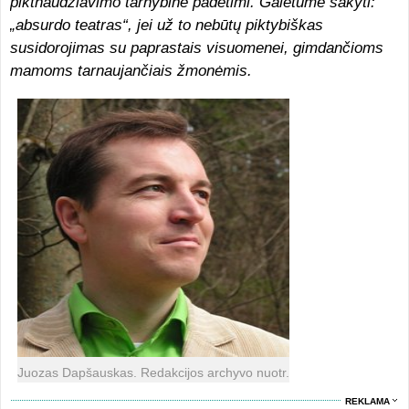
piktnaudžiavimo tarnybine padėtimi. Galėtume sakyti:
„absurdo teatras“, jei už to nebūtų piktybiškas
susidorojimas su paprastais visuomenei, gimdančioms
mamoms tarnaujančiais žmonėmis.
Juozas Dapšauskas. Redakcijos archyvo nuotr.
REKLAMA