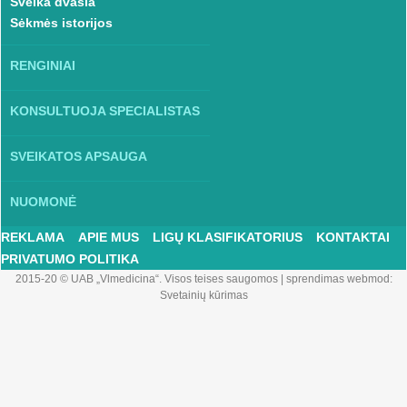
Sveika dvasia
Sėkmės istorijos
RENGINIAI
KONSULTUOJA SPECIALISTAS
SVEIKATOS APSAUGA
NUOMONĖ
REKLAMA
APIE MUS
LIGŲ KLASIFIKATORIUS
KONTAKTAI
PRIVATUMO POLITIKA
2015-20 © UAB „Vlmedicina“. Visos teises saugomos
|
sprendimas webmod:
Svetainių kūrimas