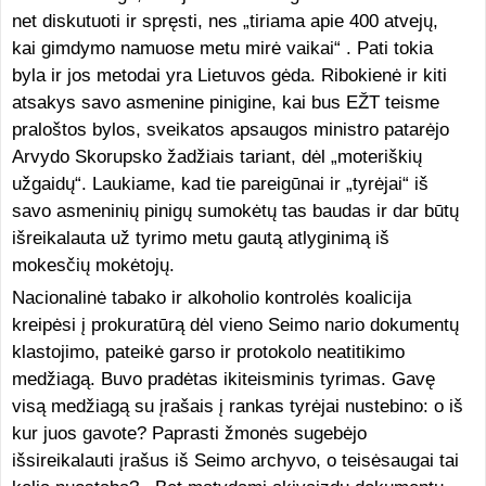
net diskutuoti ir spręsti, nes „tiriama apie 400 atvejų,
kai gimdymo namuose metu mirė vaikai“ . Pati tokia
byla ir jos metodai yra Lietuvos gėda. Ribokienė ir kiti
atsakys savo asmenine pinigine, kai bus EŽT teisme
praloštos bylos, sveikatos apsaugos ministro patarėjo
Arvydo Skorupsko žadžiais tariant, dėl „moteriškių
užgaidų“. Laukiame, kad tie pareigūnai ir „tyrėjai“ iš
savo asmeninių pinigų sumokėtų tas baudas ir dar būtų
išreikalauta už tyrimo metu gautą atlyginimą iš
mokesčių mokėtojų.
Nacionalinė tabako ir alkoholio kontrolės koalicija
kreipėsi į prokuratūrą dėl vieno Seimo nario dokumentų
klastojimo, pateikė garso ir protokolo neatitikimo
medžiagą. Buvo pradėtas ikiteisminis tyrimas. Gavę
visą medžiagą su įrašais į rankas tyrėjai nustebino: o iš
kur juos gavote? Paprasti žmonės sugebėjo
išsireikalauti įrašus iš Seimo archyvo, o teisėsaugai tai