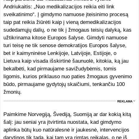
Andriukaitis: „Nuo medikalizacijos reikia eiti link
sveikatinimo“. Į gimdymo namuose įteisinimo procesą
taip pat reikia žiūrėti kaip į vieną demedikalizacijos
sudedamųjų dalių, o ne tik į žmogaus teisių dalyką, kas
užtikrinama kitose Europos šalyse. Gimdyti namuose
turi teisę ne tik senose demokratijos Europos šalyse,
bet ir kaimyninėse Lenkijoje, Latvijoje, Estijoje, o
Lietuva kaip visada išskirtinė šaunuolė, kitokia, ką jau
bekalbėti, kad pirmaujame savižudybėmis, tomis
ligomis, kurios priklauso nuo paties žmogaus gyvenimo
būdo, pirmaujame gydytojų skaičiumi, tenkančiu 100
žmonių.
REKLAMA
Paimkime Norvegiją, Švediją, Suomiją ar dar kokią kitą
šalį: jau seniai yra įtvirtinta nuostata, kad gimdymo
aplinka būtų kuo natūralesnė ir jaukesnė, intervencijos
darytinos tik tada, kai tam yra rimtas reikalas, o ne iš