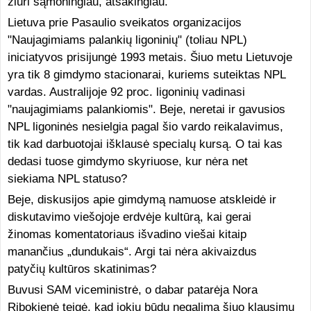
žiūri sąmoningiau, atsakingiau.
Lietuva prie Pasaulio sveikatos organizacijos
"Naujagimiams palankių ligoninių" (toliau NPL)
iniciatyvos prisijungė 1993 metais. Šiuo metu Lietuvoje
yra tik 8 gimdymo stacionarai, kuriems suteiktas NPL
vardas. Australijoje 92 proc. ligoninių vadinasi
"naujagimiams palankiomis". Beje, neretai ir gavusios
NPL ligoninės nesielgia pagal šio vardo reikalavimus,
tik kad darbuotojai išklausė specialų kursą. O tai kas
dedasi tuose gimdymo skyriuose, kur nėra net
siekiama NPL statuso?
Beje, diskusijos apie gimdymą namuose atskleidė ir
diskutavimo viešojoje erdvėje kultūrą, kai gerai
žinomas komentatoriaus išvadino viešai kitaip
manančius „dundukais“. Argi tai nėra akivaizdus
patyčių kultūros skatinimas?
Buvusi SAM viceministrė, o dabar patarėja Nora
Ribokienė teigė, kad jokiu būdu negalima šiuo klausimu