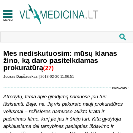
Mes nediskutuosim: mūsų klanas
žino, ką daro pasitelkdamas
prokuratūrą
(27)
Juozas Dapšauskas |
2013-02-20 11:06:51
REKLAMA
Atrodytų, tema apie gimdymą namuose jau turi
išsisemti. Beje, ne. Ją vis pakursto nauji prokuratūros
veiksmai – režisierės namuose atlikta krata ir
paėmimas filmo, kurį jie jau ir šiaip turi. Kita gydytoja
apklausiama dėl tarnybinės paslapties išdavimo ir