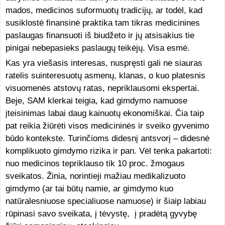
mados, medicinos suformuotų tradicijų, ar todėl, kad
susiklostė finansinė praktika tam tikras medicinines
paslaugas finansuoti iš biudžeto ir jų atsisakius tie
pinigai nebepasieks paslaugų teikėjų. Visa esmė.
Kas yra viešasis interesas, nuspręsti gali ne siauras
ratelis suinteresuotų asmenų, klanas, o kuo platesnis
visuomenės atstovų ratas, nepriklausomi ekspertai.
Beje, SAM klerkai teigia, kad gimdymo namuose
įteisinimas labai daug kainuotų ekonomiškai. Čia taip
pat reikia žiūrėti visos medicininės ir sveiko gyvenimo
būdo kontekste. Turinčioms didesnį antsvorį – didesnė
komplikuoto gimdymo rizika ir pan. Vėl tenka pakartoti:
nuo medicinos tepriklauso tik 10 proc. žmogaus
sveikatos. Žinia, norintieji mažiau medikalizuoto
gimdymo (ar tai būtų namie, ar gimdymo kuo
natūralesniuose specialiuose namuose) ir šiaip labiau
rūpinasi savo sveikata, į tėvystę, į pradėtą gyvybę