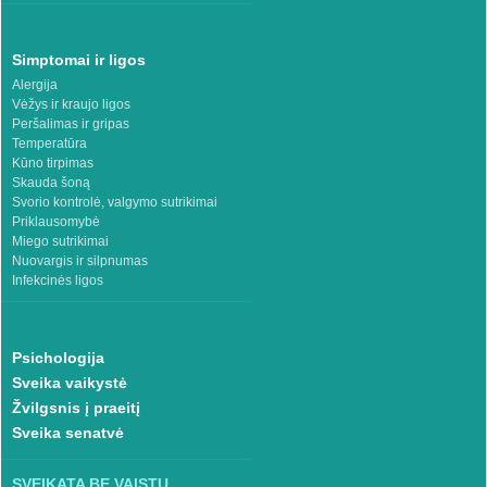
Simptomai ir ligos
Alergija
Vėžys ir kraujo ligos
Peršalimas ir gripas
Temperatūra
Kūno tirpimas
Skauda šoną
Svorio kontrolė, valgymo sutrikimai
Priklausomybė
Miego sutrikimai
Nuovargis ir silpnumas
Infekcinės ligos
Psichologija
Sveika vaikystė
Žvilgsnis į praeitį
Sveika senatvė
SVEIKATA BE VAISTŲ