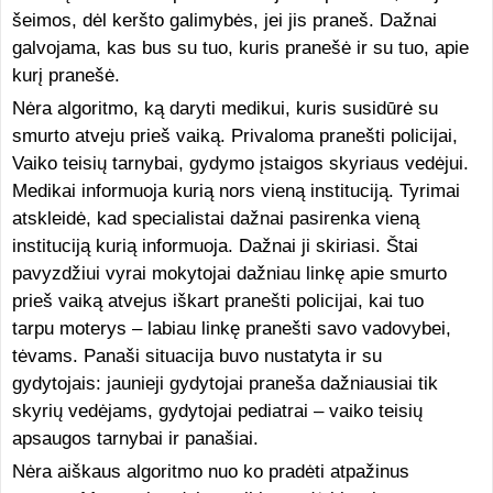
šeimos, dėl keršto galimybės, jei jis praneš. Dažnai
galvojama, kas bus su tuo, kuris pranešė ir su tuo, apie
kurį pranešė.
Nėra algoritmo, ką daryti medikui, kuris susidūrė su
smurto atveju prieš vaiką. Privaloma pranešti policijai,
Vaiko teisių tarnybai, gydymo įstaigos skyriaus vedėjui.
Medikai informuoja kurią nors vieną instituciją. Tyrimai
atskleidė, kad specialistai dažnai pasirenka vieną
instituciją kurią informuoja. Dažnai ji skiriasi. Štai
pavyzdžiui vyrai mokytojai dažniau linkę apie smurto
prieš vaiką atvejus iškart pranešti policijai, kai tuo
tarpu moterys – labiau linkę pranešti savo vadovybei,
tėvams. Panaši situacija buvo nustatyta ir su
gydytojais: jaunieji gydytojai praneša dažniausiai tik
skyrių vedėjams, gydytojai pediatrai – vaiko teisių
apsaugos tarnybai ir panašiai.
Nėra aiškaus algoritmo nuo ko pradėti atpažinus