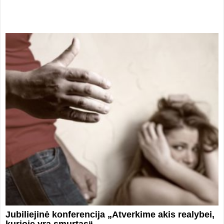
Jubiliejinė konferencija „Atverkime akis realybei,
kurioje yra smurtas“