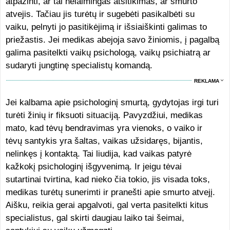
atpažinti, ar tai nelaimingas atsitikimas, ar smurto
atvejis. Tačiau jis turėtų ir sugebėti pasikalbėti su
vaiku, pelnyti jo pasitikėjimą ir išsiaiškinti galimas to
priežastis. Jei medikas abejoja savo žiniomis, į pagalbą
galima pasitelkti vaikų psichologą, vaikų psichiatrą ar
sudaryti jungtinę specialistų komandą.
REKLAMA
Jei kalbama apie psichologinį smurtą, gydytojas irgi turi
turėti žinių ir fiksuoti situaciją. Pavyzdžiui, medikas
mato, kad tėvų bendravimas yra vienoks, o vaiko ir
tėvų santykis yra šaltas, vaikas užsidaręs, bijantis,
nelinkęs į kontaktą. Tai liudija, kad vaikas patyrė
kažkokį psichologinį išgyvenimą. Ir jeigu tėvai
sutartinai tvirtina, kad nieko čia tokio, jis visada toks,
medikas turėtų sunerimti ir pranešti apie smurto atvejį.
Aišku, reikia gerai apgalvoti, gal verta pasitelkti kitus
specialistus, gal skirti daugiau laiko tai šeimai,