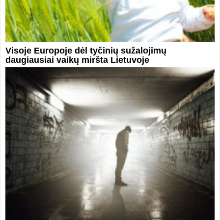
Visoje Europoje dėl tyčinių sužalojimų
daugiausiai vaikų miršta Lietuvoje