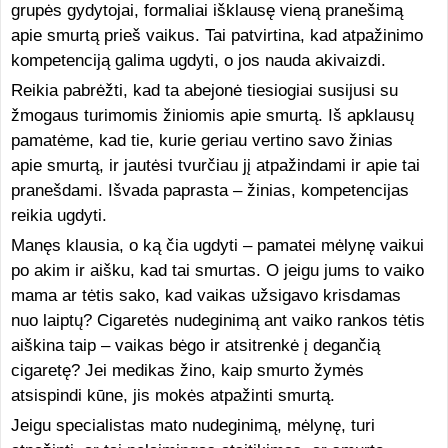
grupės gydytojai, formaliai išklausę vieną pranešimą
apie smurtą prieš vaikus. Tai patvirtina, kad atpažinimo
kompetenciją galima ugdyti, o jos nauda akivaizdi.
Reikia pabrėžti, kad ta abejonė tiesiogiai susijusi su
žmogaus turimomis žiniomis apie smurtą. Iš apklausų
pamatėme, kad tie, kurie geriau vertino savo žinias
apie smurtą, ir jautėsi tvurčiau jį atpažindami ir apie tai
pranešdami. Išvada paprasta – žinias, kompetencijas
reikia ugdyti.
Manęs klausia, o ką čia ugdyti – pamatei mėlynę vaikui
po akim ir aišku, kad tai smurtas. O jeigu jums to vaiko
mama ar tėtis sako, kad vaikas užsigavo krisdamas
nuo laiptų? Cigaretės nudeginimą ant vaiko rankos tėtis
aiškina taip – vaikas bėgo ir atsitrenkė į degančią
cigaretę? Jei medikas žino, kaip smurto žymės
atsispindi kūne, jis mokės atpažinti smurtą.
Jeigu specialistas mato nudeginimą, mėlynę, turi