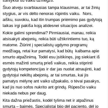
santykiui su vaiku užmegzti.
Šiuo atveju svarbiausias tampa klausimas, ar tai žinių
stygius, ar vis dėlto nenoras rūpintis vaiku. Nors,
aišku, suvokiu, kad itin trumpas priėmimo pas gydytoją
laikas irgi pakiša koją atidesnei situacijos analizei.
Kokie galimi sprendimai? Pirmiausiai, manau, reikia
atsisakyti abejonių, reikia būti užtikrintiems tuo, ką
matome. Žiūrint į specialistų ugdymo programų
medžiagą, retai kur pamatysi, kad būtų kalbama apie
smurto atpažinimą.
Todėl esu įsitikinęs, jog siekiant iš
esmės mažinti smurtą prieš vaikus, reikia stiprinti
gydytojų kompetencijas ir dar jas nuolat atnaujinti, kad
gydytojui nekiltų abejonių, ar tai smurtas, kai jis
pamatys mėlynę ant vaiko užpakalio, o tėvai pasakys,
kad jis nuo sofos nukrito ant grindų. Rūpesčio vaiku
niekada nebus per daug.
Kita dažna priežastis, kodėl tylima net ir atpažinus
smurtą – baimės. Specialistai bijo dėl paciento, dėl jo