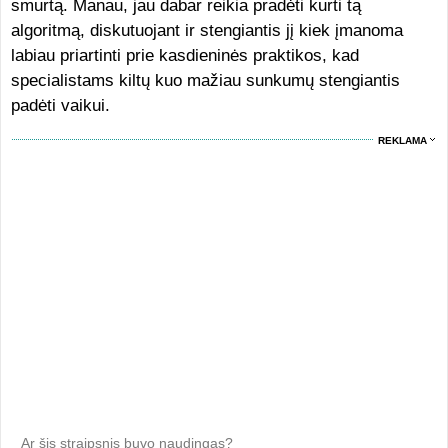
smurtą. Manau, jau dabar reikia pradėti kurti tą
algoritmą, diskutuojant ir stengiantis jį kiek įmanoma
labiau priartinti prie kasdieninės praktikos, kad
specialistams kiltų kuo mažiau sunkumų stengiantis
padėti vaikui.
REKLAMA
Ar šis straipsnis buvo naudingas?