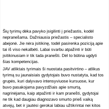
Šių tyrimų dėka pavyko įsigilinti į priežastis, kodėl
nepranešama. Dažniausia priežastis – specialisto
abejonė. Jie nėra įsitikinę, todėl pasirenka poziciją apie
tai iš viso nekalbėti. Labai svarbu atpažinti ir būti
įsitikinusiam ir tik tada pranešti. Dėl to būtina ugdyti
šias kompetencijas.
JAV atliktais tyrimais ši nuostata pasitvirtino – atlikus
tyrimą su jaunaisiais gydytojais buvo nustatyta, kad tos
grupės, kuri dalyvavo intensyviuose kursuose, kur
buvo pasakojama pavyzdžiais apie smurtą,
nagrinėjama, kaip atpažinti ir kam pranešti, gydytojai
ne tik kad daugiau diagnozavo smurto prieš vaiką
atvejų, bet ir jautėsi gerokai labiau užtikrintai nei kitos