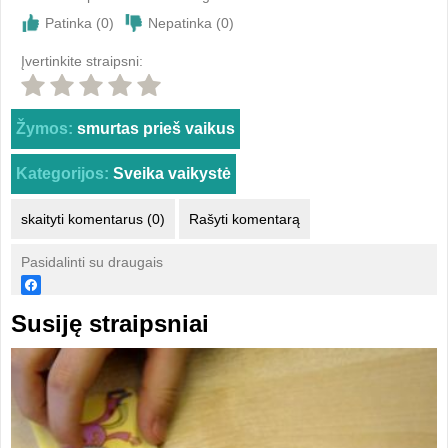
Patinka (
0
)
Nepatinka (
0
)
Įvertinkite straipsni:
Žymos:
smurtas prieš vaikus
Kategorijos:
Sveika vaikystė
skaityti komentarus (0)
Rašyti komentarą
Pasidalinti su draugais
Susiję straipsniai