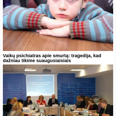
Vaikų psichiatras apie smurtą: tragedija, kad
dažniau tikime suaugusiaisiais