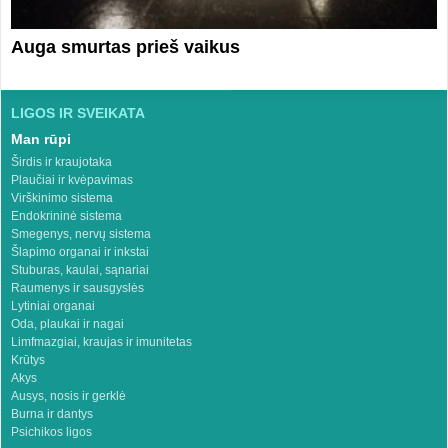
Auga smurtas prieš vaikus
LIGOS IR SVEIKATA
Man rūpi
Širdis ir kraujotaka
Plaučiai ir kvėpavimas
Virškinimo sistema
Endokrininė sistema
Smegenys, nervų sistema
Šlapimo organai ir inkstai
Stuburas, kaulai, sąnariai
Raumenys ir sausgyslės
Lytiniai organai
Oda, plaukai ir nagai
Limfmazgiai, kraujas ir imunitetas
Krūtys
Akys
Ausys, nosis ir gerklė
Burna ir dantys
Psichikos ligos