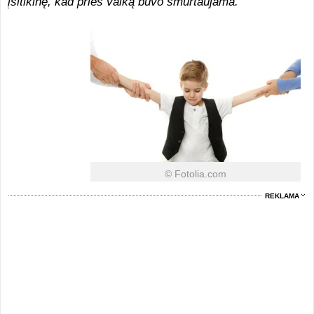
įsitikinę, kad prieš vaiką buvo smurtaujama.
© Fotolia.com
REKLAMA