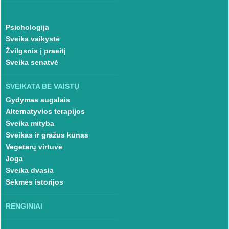
Psichologija
Sveika vaikystė
Žvilgsnis į praeitį
Sveika senatvė
SVEIKATA BE VAISTŲ
Gydymas augalais
Alternatyvios terapijos
Sveika mityba
Sveikas ir gražus kūnas
Vegetarų virtuvė
Joga
Sveika dvasia
Sėkmės istorijos
RENGINIAI