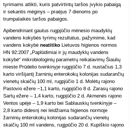
tyrimams atlikti, kuris patvirtintų taršos įvykio pabaigą
ir sekantis mėginys – praėjus 7 dienoms po
trumpalaikės taršos pabaigos.
Apibendrinant gautus rugpjūčio mėnesio maudyklų
vandens kokybės tyrimų rezultatus, pažymime, kad
vandens kokybė
neatitiko
Lietuvos higienos normos
HN 92:2007 „Paplūdimiai ir jų maudyklų vandens
kokybė“ mikrobiologinių parametrų reikalavimų Šiaulių
mieste Prūdelio tvenkinyje rugpjūčio 7 d. nustačius 1,3
karto viršijantį žarninių enterokokų kolonijas sudarančių
vienetų skaičių 100 ml, rugpjūčio 1 d. Molėtų rajono
Pastovio ežere −1,1 karto, rugpjūčio 8 d. Zarasų rajono
Sartų ežere – 1,4 karto, rugpjūčio 2 d. Akmenės rajono
Ventos upėje – 1,9 karto bei Sablauskių tvenkinyje –
2,8 karto didesnį nei leidžiama higienos normoje
žarninių enterokokų kolonijas sudarančių vienetų
skaičių 100 ml vandens, rugjpūčio 20 d. Kupiškio rajono