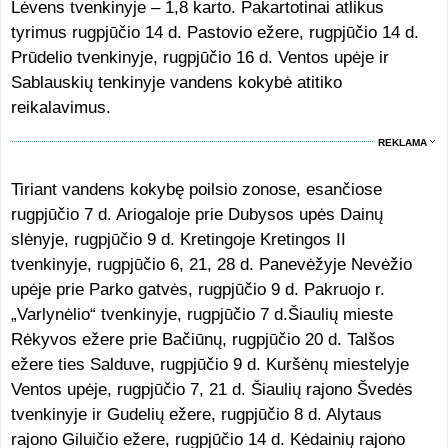
Lėvens tvenkinyje – 1,8 karto. Pakartotinai atlikus
tyrimus rugpjūčio 14 d. Pastovio ežere, rugpjūčio 14 d.
Prūdelio tvenkinyje, rugpjūčio 16 d. Ventos upėje ir
Sablauskių tenkinyje vandens kokybė atitiko
reikalavimus.
REKLAMA
Tiriant vandens kokybę poilsio zonose, esančiose
rugpjūčio 7 d. Ariogaloje prie Dubysos upės Dainų
slėnyje, rugpjūčio 9 d. Kretingoje Kretingos II
tvenkinyje, rugpjūčio 6, 21, 28 d. Panevėžyje Nevėžio
upėje prie Parko gatvės, rugpjūčio 9 d. Pakruojo r.
„Varlynėlio“ tvenkinyje, rugpjūčio 7 d.Šiaulių mieste
Rėkyvos ežere prie Bačiūnų, rugpjūčio 20 d. Talšos
ežere ties Salduve, rugpjūčio 9 d. Kuršėnų miestelyje
Ventos upėje, rugpjūčio 7, 21 d. Šiaulių rajono Švedės
tvenkinyje ir Gudelių ežere, rugpjūčio 8 d. Alytaus
rajono Giluičio ežere, rugpjūčio 14 d. Kėdainių rajono