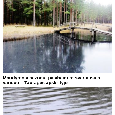
Maudymosi sezonui pasibaigus: švariausias
vanduo – Tauragės apskrityje