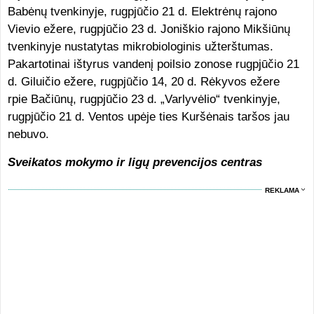
Babėnų tvenkinyje, rugpjūčio 21 d. Elektrėnų rajono
Vievio ežere, rugpjūčio 23 d. Joniškio rajono Mikšiūnų
tvenkinyje nustatytas mikrobiologinis užterštumas.
Pakartotinai ištyrus vandenį poilsio zonose rugpjūčio 21
d. Giluičio ežere, rugpjūčio 14, 20 d. Rėkyvos ežere
rpie Bačiūnų, rugpjūčio 23 d. „Varlyvėlio“ tvenkinyje,
rugpjūčio 21 d. Ventos upėje ties Kuršėnais taršos jau
nebuvo.
Sveikatos mokymo ir ligų prevencijos centras
REKLAMA