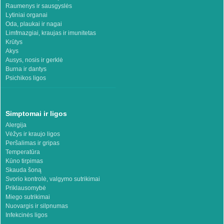
Raumenys ir sausgyslės
Lytiniai organai
Oda, plaukai ir nagai
Limfmazgiai, kraujas ir imunitetas
Krūtys
Akys
Ausys, nosis ir gerklė
Burna ir dantys
Psichikos ligos
Simptomai ir ligos
Alergija
Vėžys ir kraujo ligos
Peršalimas ir gripas
Temperatūra
Kūno tirpimas
Skauda šoną
Svorio kontrolė, valgymo sutrikimai
Priklausomybė
Miego sutrikimai
Nuovargis ir silpnumas
Infekcinės ligos