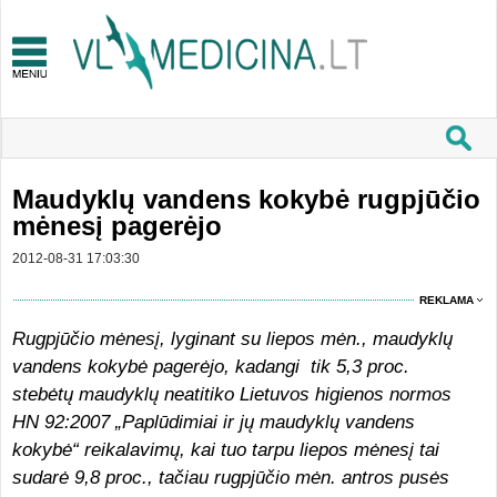
Maudyklų vandens kokybė rugpjūčio
mėnesį pagerėjo
2012-08-31 17:03:30
REKLAMA
Rugpjūčio mėnesį, lyginant su liepos mėn., maudyklų
vandens kokybė pagerėjo, kadangi tik 5,3 proc.
stebėtų maudyklų neatitiko Lietuvos higienos normos
HN 92:2007 „Paplūdimiai ir jų maudyklų vandens
kokybė“ reikalavimų, kai tuo tarpu liepos mėnesį tai
sudarė 9,8 proc., tačiau rugpjūčio mėn. antros pusės