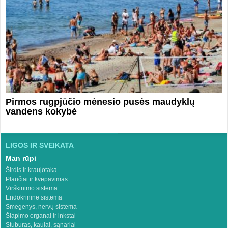
Pirmos rugpjūčio mėnesio pusės maudyklų
vandens kokybė
LIGOS IR SVEIKATA
Man rūpi
Širdis ir kraujotaka
Plaučiai ir kvėpavimas
Virškinimo sistema
Endokrininė sistema
Smegenys, nervų sistema
Šlapimo organai ir inkstai
Stuburas, kaulai, sąnariai