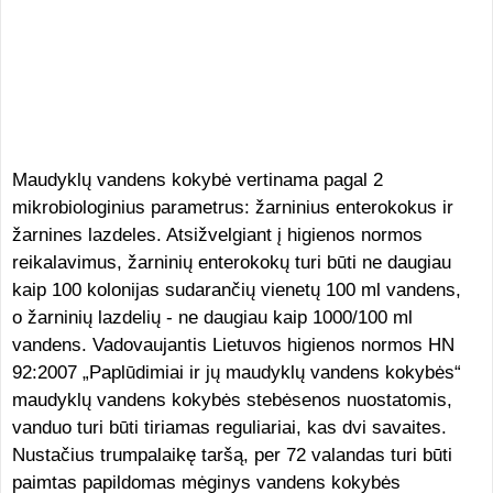
Maudyklų vandens kokybė vertinama pagal 2
mikrobiologinius parametrus: žarninius enterokokus ir
žarnines lazdeles. Atsižvelgiant į higienos normos
reikalavimus, žarninių enterokokų turi būti ne daugiau
kaip 100 kolonijas sudarančių vienetų 100 ml vandens,
o žarninių lazdelių - ne daugiau kaip 1000/100 ml
vandens. Vadovaujantis Lietuvos higienos normos HN
92:2007 „Paplūdimiai ir jų maudyklų vandens kokybės“
maudyklų vandens kokybės stebėsenos nuostatomis,
vanduo turi būti tiriamas reguliariai, kas dvi savaites.
Nustačius trumpalaikę taršą, per 72 valandas turi būti
paimtas papildomas mėginys vandens kokybės