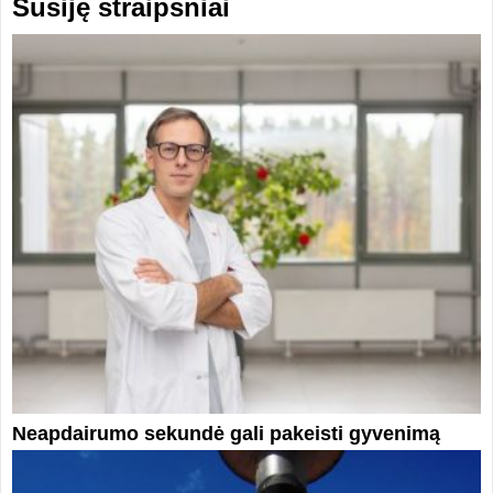
Susiję straipsniai
Neapdairumo sekundė gali pakeisti gyvenimą