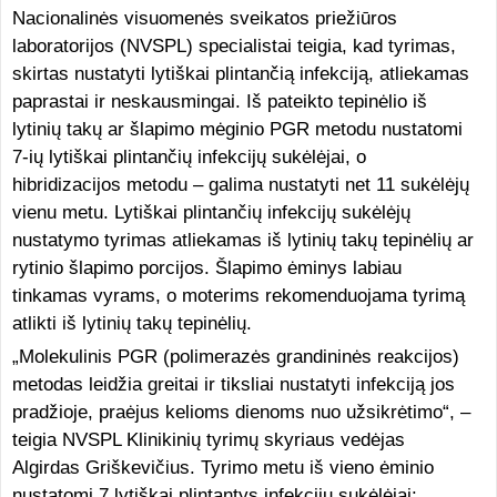
Nacionalinės visuomenės sveikatos priežiūros
laboratorijos (NVSPL) specialistai teigia, kad tyrimas,
skirtas nustatyti lytiškai plintančią infekciją, atliekamas
paprastai ir neskausmingai. Iš pateikto tepinėlio iš
lytinių takų ar šlapimo mėginio PGR metodu nustatomi
7-ių lytiškai plintančių infekcijų sukėlėjai, o
hibridizacijos metodu – galima nustatyti net 11 sukėlėjų
vienu metu. Lytiškai plintančių infekcijų sukėlėjų
nustatymo tyrimas atliekamas iš lytinių takų tepinėlių ar
rytinio šlapimo porcijos. Šlapimo ėminys labiau
tinkamas vyrams, o moterims rekomenduojama tyrimą
atlikti iš lytinių takų tepinėlių.
„Molekulinis PGR (polimerazės grandininės reakcijos)
metodas leidžia greitai ir tiksliai nustatyti infekciją jos
pradžioje, praėjus kelioms dienoms nuo užsikrėtimo“, –
teigia NVSPL Klinikinių tyrimų skyriaus vedėjas
Algirdas Griškevičius. Tyrimo metu iš vieno ėminio
nustatomi 7 lytiškai plintantys infekcijų sukėlėjai: