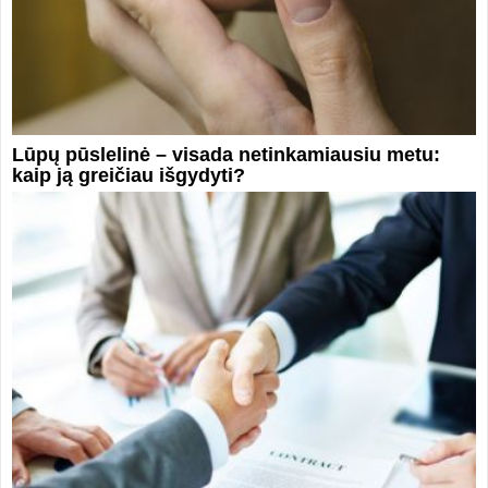
Lūpų pūslelinė – visada netinkamiausiu metu:
kaip ją greičiau išgydyti?