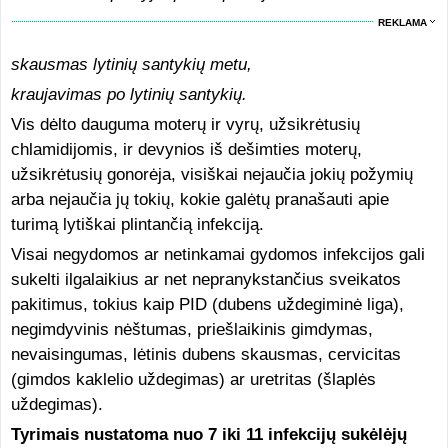
REKLAMA
skausmas lytinių santykių metu,
kraujavimas po lytinių santykių.
Vis dėlto dauguma moterų ir vyrų, užsikrėtusių
chlamidijomis, ir devynios iš dešimties moterų,
užsikrėtusių gonorėja, visiškai nejaučia jokių požymių
arba nejaučia jų tokių, kokie galėtų pranašauti apie
turimą lytiškai plintančią infekciją.
Visai negydomos ar netinkamai gydomos infekcijos gali
sukelti ilgalaikius ar net nepranykstančius sveikatos
pakitimus, tokius kaip PID (dubens uždegiminė liga),
negimdyvinis nėštumas, priešlaikinis gimdymas,
nevaisingumas, lėtinis dubens skausmas, cervicitas
(gimdos kaklelio uždegimas) ar uretritas (šlaplės
uždegimas).
Tyrimais nustatoma nuo 7 iki 11 infekcijų sukėlėjų