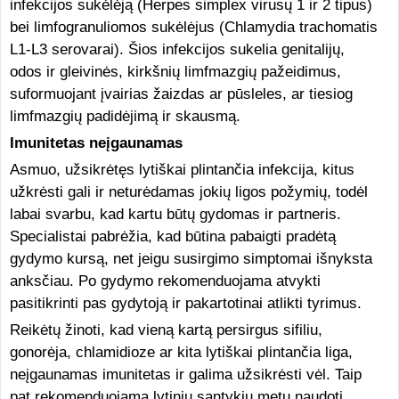
infekcijos sukėlėją (Herpes simplex virusų 1 ir 2 tipus)
bei limfogranuliomos sukėlėjus (Chlamydia trachomatis
L1-L3 serovarai). Šios infekcijos sukelia genitalijų,
odos ir gleivinės, kirkšnių limfmazgių pažeidimus,
suformuojant įvairias žaizdas ar pūsleles, ar tiesiog
limfmazgių padidėjimą ir skausmą.
Imunitetas neįgaunamas
Asmuo, užsikrėtęs lytiškai plintančia infekcija, kitus
užkrėsti gali ir neturėdamas jokių ligos požymių, todėl
labai svarbu, kad kartu būtų gydomas ir partneris.
Specialistai pabrėžia, kad būtina pabaigti pradėtą
gydymo kursą, net jeigu susirgimo simptomai išnyksta
anksčiau. Po gydymo rekomenduojama atvykti
pasitikrinti pas gydytoją ir pakartotinai atlikti tyrimus.
Reikėtų žinoti, kad vieną kartą persirgus sifiliu,
gonorėja, chlamidioze ar kita lytiškai plintančia liga,
neįgaunamas imunitetas ir galima užsikrėsti vėl. Taip
pat rekomenduojama lytinių santykių metu naudoti