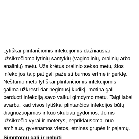
Lytiškai plintančiomis infekcijomis dažniausiai
užsikrečiama lytinių santykių (vaginalinių, oralinių arba
analinių) metu. Užsikrėtus oralinio sekso metu, šios
infekcijos taip pat gali pažeisti burnos ertmę ir gerklę.
Nėštumo metu lytiškai plintančiomis infekcijomis
galima užkrėsti dar negimusį kūdikį, motina gali
perduoti infekciją savo vaikui gimdymo metu. Taigi labai
svarbu, kad visos lytiškai plintančios infekcijos būtų
diagnozuojamos ir kuo skubiau gydomos. Jomis
užsikrečia vyrai ir moterys, nepriklausomai nuo
amžiaus, gyvenamos vietos, etninės grupės ir pajamų.
Simptomų gali ir nebūti