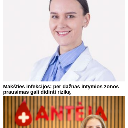
Makšties infekcijos: per dažnas intymios zonos
prausimas gali didinti riziką