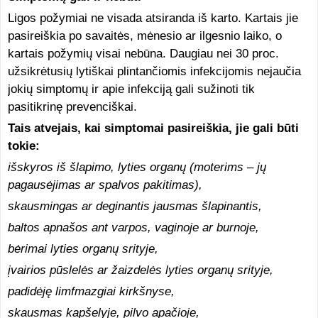
Ligos požymiai ne visada atsiranda iš karto. Kartais jie
pasireiškia po savaitės, mėnesio ar ilgesnio laiko, o
kartais požymių visai nebūna. Daugiau nei 30 proc.
užsikrėtusių lytiškai plintančiomis infekcijomis nejaučia
jokių simptomų ir apie infekciją gali sužinoti tik
pasitikrinę prevenciškai.
Tais atvejais, kai simptomai pasireiškia, jie gali būti
tokie:
išskyros iš šlapimo, lyties organų (moterims – jų
pagausėjimas ar spalvos pakitimas),
skausmingas ar deginantis jausmas šlapinantis,
baltos apnašos ant varpos, vaginoje ar burnoje,
bėrimai lyties organų srityje,
įvairios pūslelės ar žaizdelės lyties organų srityje,
padidėję limfmazgiai kirkšnyse,
skausmas kapšelyje, pilvo apačioje,