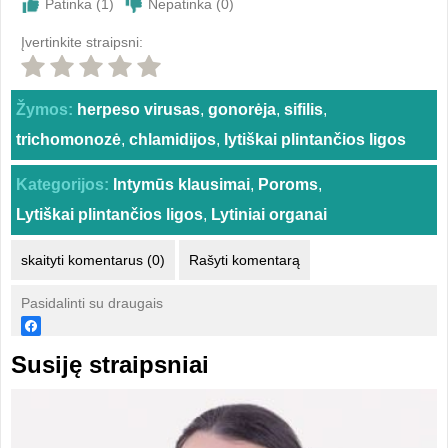
Patinka (
1
)
Nepatinka (
0
)
Įvertinkite straipsni:
Žymos:
herpeso virusas
,
gonorėja
,
sifilis
,
trichomonozė
,
chlamidijos
,
lytiškai plintančios ligos
Kategorijos:
Intymūs klausimai
,
Poroms
,
Lytiškai plintančios ligos
,
Lytiniai organai
skaityti komentarus (0)
Rašyti komentarą
Pasidalinti su draugais
Susiję straipsniai