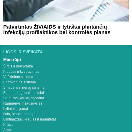
Patvirtintas ŽIV/AIDS ir lytiškai plintančių
infekcijų profilaktikos bei kontrolės planas
LIGOS IR SVEIKATA
Man rūpi
Širdis ir kraujotaka
Plaučiai ir kvėpavimas
Virškinimo sistema
Endokrininė sistema
Smegenys, nervų sistema
Šlapimo organai ir inkstai
Stuburas, kaulai, sąnariai
Raumenys ir sausgyslės
Lytiniai organai
Oda, plaukai ir nagai
Limfmazgiai, kraujas ir imunitetas
Krūtys
Akys