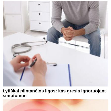
Lytiškai plintančios ligos: kas gresia ignoruojant
simptomus