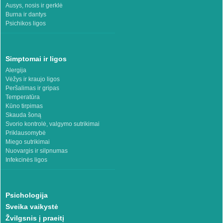
Ausys, nosis ir gerklė
Burna ir dantys
Psichikos ligos
Simptomai ir ligos
Alergija
Vėžys ir kraujo ligos
Peršalimas ir gripas
Temperatūra
Kūno tirpimas
Skauda šoną
Svorio kontrolė, valgymo sutrikimai
Priklausomybė
Miego sutrikimai
Nuovargis ir silpnumas
Infekcinės ligos
Psichologija
Sveika vaikystė
Žvilgsnis į praeitį