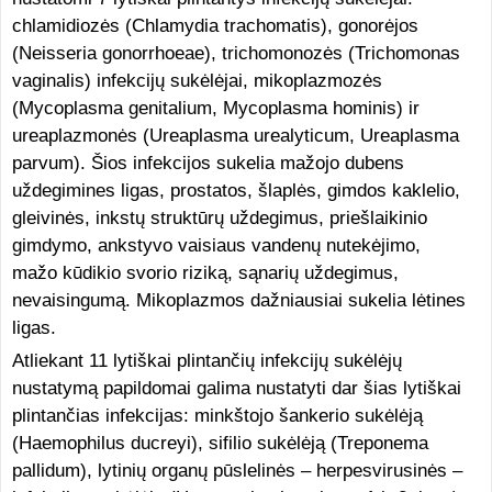
chlamidiozės (Chlamydia trachomatis), gonorėjos
(Neisseria gonorrhoeae), trichomonozės (Trichomonas
vaginalis) infekcijų sukėlėjai, mikoplazmozės
(Mycoplasma genitalium, Mycoplasma hominis) ir
ureaplazmonės (Ureaplasma urealyticum, Ureaplasma
parvum). Šios infekcijos sukelia mažojo dubens
uždegimines ligas, prostatos, šlaplės, gimdos kaklelio,
gleivinės, inkstų struktūrų uždegimus, priešlaikinio
gimdymo, ankstyvo vaisiaus vandenų nutekėjimo,
mažo kūdikio svorio riziką, sąnarių uždegimus,
nevaisingumą. Mikoplazmos dažniausiai sukelia lėtines
ligas.
Atliekant 11 lytiškai plintančių infekcijų sukėlėjų
nustatymą papildomai galima nustatyti dar šias lytiškai
plintančias infekcijas: minkštojo šankerio sukėlėją
(Haemophilus ducreyi), sifilio sukėlėją (Treponema
pallidum), lytinių organų pūslelinės – herpesvirusinės –