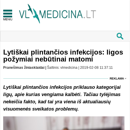
Lytiškai plintančios infekcijos: ligos
požymiai nebūtinai matomi
Pranešimas žiniasklaidai |
Šaltinis: vlmedicina | 2019-02-08 11:37:11
REKLAMA
Lytiškai plintančios infekcijos priklauso kategorijai
ligų, apie kurias vengiama kalbėti. Tačiau tylėjimas
nekeičia fakto, kad tai yra viena iš aktualiausių
visuomenės sveikatos problemų.