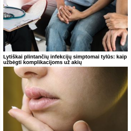
Lytiškai plintančių infekcijų simptomai tylūs: kaip
užbėgti komplikacijoms už akių