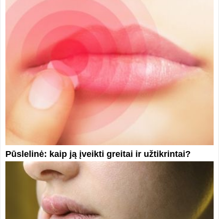
Pūslelinė: kaip ją įveikti greitai ir užtikrintai?