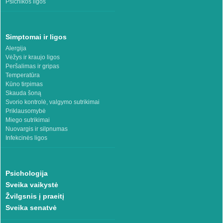
Psichikos ligos
Simptomai ir ligos
Alergija
Vėžys ir kraujo ligos
Peršalimas ir gripas
Temperatūra
Kūno tirpimas
Skauda šoną
Svorio kontrolė, valgymo sutrikimai
Priklausomybė
Miego sutrikimai
Nuovargis ir silpnumas
Infekcinės ligos
Psichologija
Sveika vaikystė
Žvilgsnis į praeitį
Sveika senatvė