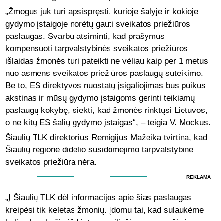
„Žmogus juk turi apsispręsti, kurioje šalyje ir kokioje
gydymo įstaigoje norėtų gauti sveikatos priežiūros
paslaugas. Svarbu atsiminti, kad prašymus
kompensuoti tarpvalstybinės sveikatos priežiūros
išlaidas žmonės turi pateikti ne vėliau kaip per 1 metus
nuo asmens sveikatos priežiūros paslaugų suteikimo.
Be to, ES direktyvos nuostatų įsigaliojimas bus puikus
akstinas ir mūsų gydymo įstaigoms gerinti teikiamų
paslaugų kokybę, siekti, kad žmonės rinktųsi Lietuvos,
o ne kitų ES šalių gydymo įstaigas“, – teigia V. Mockus.
Šiaulių TLK direktorius Remigijus Mažeika tvirtina, kad
Šiaulių regione didelio susidomėjimo tarpvalstybine
sveikatos priežiūra nėra.
REKLAMA
„Į Šiaulių TLK dėl informacijos apie šias paslaugas
kreipėsi tik keletas žmonių. Įdomu tai, kad sulaukėme