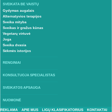
SVEIKATA BE VAISTŲ
Gydymas augalais
Alternatyvios terapijos
Sveika mityba
Sveikas ir gražus kūnas
Vegetarų virtuvė
Joga
Sveika dvasia
Sėkmės istorijos
RENGINIAI
KONSULTUOJA SPECIALISTAS
SVEIKATOS APSAUGA
NUOMONĖ
REKLAMA
APIE MUS
LIGŲ KLASIFIKATORIUS
KONTAKTAI