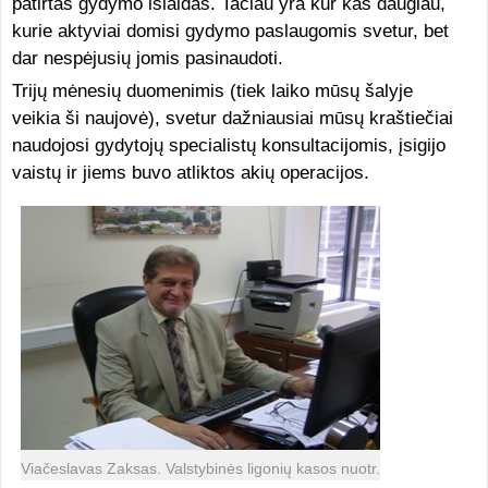
patirtas gydymo išlaidas. Tačiau yra kur kas daugiau,
kurie aktyviai domisi gydymo paslaugomis svetur, bet
dar nespėjusių jomis pasinaudoti.
Trijų mėnesių duomenimis (tiek laiko mūsų šalyje
veikia ši naujovė), svetur dažniausiai mūsų kraštiečiai
naudojosi gydytojų specialistų konsultacijomis, įsigijo
vaistų ir jiems buvo atliktos akių operacijos.
Viačeslavas Zaksas. Valstybinės ligonių kasos nuotr.