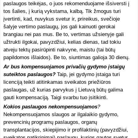
paslaugos teikėjas, o juos rekomenduojame išsiversti į
tos šalies, į kurią vykstama, kalbą. Tik žmogus turi
įvertinti, kad, nuvykus svetur ir, prireikus, svečioje
šalyje vertimo paslaugų, jos gali kainuoti gerokai
brangiau nei pas mus. Be to, vertimas užsienyje gali
užtrukti ilgokai, pavyzdžiui, kelias dienas, tad tokiu
atveju tektų pasirūpinti nakvyne, maistu (tai būtų
papildomos išlaidos). Be to, siuntimas galioja 30 dienų.
Ar bus kompensuojamos privačių gydymo įstaigų
suteiktos paslaugos?
Taip, jei gydymo įstaiga turi
licenciją teikti atitinkamas sveikatos priežiūros
paslaugas, už kurias parvykus į Lietuvą būtų galima
gauti kompensaciją. Taigi svarbu tuo įsitikinti.
Kokios paslaugos nekompensuojamos
?
Nekompensuojamos slaugos ar ilgalaikio gydymo,
prevencinių programų paslaugos, organų
transplantacijos, skiepijimo ir profilaktinių (pavyzdžiui,
sveikatos patikrinimai) paslaugų, kurios gautos svetur,