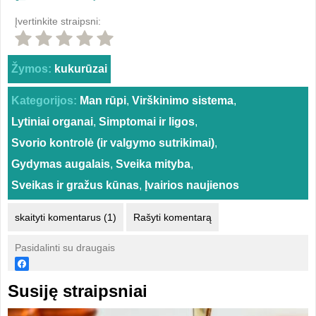
Įvertinkite straipsni:
Žymos:
kukurūzai
Kategorijos:
Man rūpi
,
Virškinimo sistema
,
Lytiniai organai
,
Simptomai ir ligos
,
Svorio kontrolė (ir valgymo sutrikimai)
,
Gydymas augalais
,
Sveika mityba
,
Sveikas ir gražus kūnas
,
Įvairios naujienos
skaityti komentarus (1)
Rašyti komentarą
Pasidalinti su draugais
Susiję straipsniai