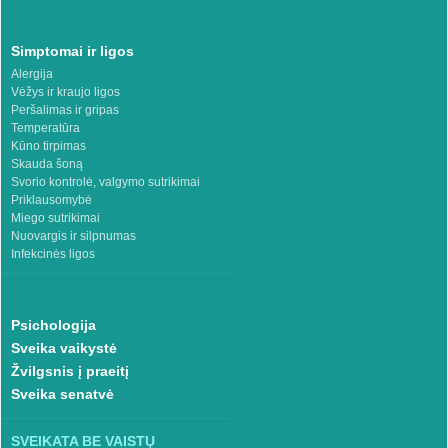
Simptomai ir ligos
Alergija
Vėžys ir kraujo ligos
Peršalimas ir gripas
Temperatūra
Kūno tirpimas
Skauda šoną
Svorio kontrolė, valgymo sutrikimai
Priklausomybė
Miego sutrikimai
Nuovargis ir silpnumas
Infekcinės ligos
Psichologija
Sveika vaikystė
Žvilgsnis į praeitį
Sveika senatvė
SVEIKATA BE VAISTŲ