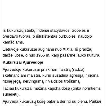
Iš kukurūzų stiebų indėnai statydavosi trobeles ir
tverdavo tvoras, o išlukštentas burbuoles naudojo
kamščiams.
Lietuvoje kukurūzai auginami nuo XIX a. Iš pradžių
darželiuose, o nuo 1955 m. kaip pašarinė lauko kultūra.
Kukurūzai Ajurvedoje
Ajurvedoje kukurūzai priskiriami aistrą (radža)
skatinančiam maistui, kuris sužadina agresiją ir didina
fizinę jėgą, nervingumą ir valdžios troškimą.
Tačiau kukurūzai mažina kapcha došą (tinka norintiems
suliesėti).
Ajurveda kukurūzų košę pataria derinti su pienu. Puikiai