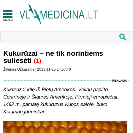
Kukurūzai – ne tik norintiems
suliesėti
(1)
Žilvinas Užkuraitis |
2013-11-25 14:57:40
REKLAMA
Kukurūzai kilę iš Pietų Amerikos. Vėliau paplito
Centrinėje ir Šiaurės Amerikoje. Pirmieji europiečiai,
1492 m. pamatę kukurūzus Kubos saloje, buvo
Kolumbo jūrininkai.