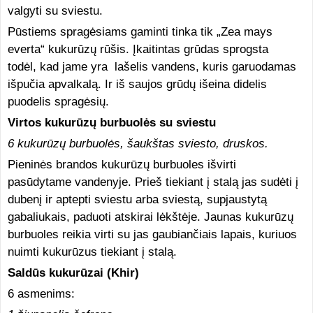
valgyti su sviestu.
Pūstiems spragėsiams gaminti tinka tik „Zea mays
everta“ kukurūzų rūšis. Įkaitintas grūdas sprogsta
todėl, kad jame yra lašelis vandens, kuris garuodamas
išpučia apvalkalą. Ir iš saujos grūdų išeina didelis
puodelis spragėsių.
Virtos kukurūzų burbuolės su sviestu
6 kukurūzų burbuolės, šaukštas sviesto, druskos.
Pieninės brandos kukurūzų burbuoles išvirti
pasūdytame vandenyje. Prieš tiekiant į stalą jas sudėti į
dubenį ir aptepti sviestu arba sviestą, supjaustytą
gabaliukais, paduoti atskirai lėkštėje. Jaunas kukurūzų
burbuoles reikia virti su jas gaubiančiais lapais, kuriuos
nuimti kukurūzus tiekiant į stalą.
Saldūs kukurūzai (Khir)
6 asmenims: