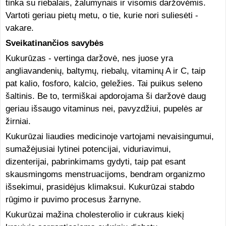
tinka su riebalais, žalumynais ir visomis daržovėmis.
Vartoti geriau pietų metu, o tie, kurie nori suliesėti -
vakare.
Sveikatinančios savybės
Kukurūzas - vertinga daržovė, nes juose yra
angliavandenių, baltymų, riebalų, vitaminų A ir C, taip
pat kalio, fosforo, kalcio, geležies. Tai puikus seleno
šaltinis. Be to, termiškai apdorojama ši daržovė daug
geriau išsaugo vitaminus nei, pavyzdžiui, pupelės ar
žirniai.
Kukurūzai liaudies medicinoje vartojami nevaisingumui,
sumažėjusiai lytinei potencijai, viduriavimui,
dizenterijai, pabrinkimams gydyti, taip pat esant
skausmingoms menstruacijoms, bendram organizmo
išsekimui, prasidėjus klimaksui. Kukurūzai stabdo
rūgimo ir puvimo procesus žarnyne.
Kukurūzai mažina cholesterolio ir cukraus kiekį