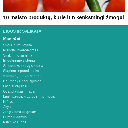
10 maisto produktų, kurie itin kenksmingi žmogui
LIGOS IR SVEIKATA
Man rūpi
Širdis ir kraujotaka
Plaučiai ir kvėpavimas
Virškinimo sistema
Endokrininė sistema
Smegenys, nervų sistema
Šlapimo organai ir inkstai
Stuburas, kaulai, sąnariai
Raumenys ir sausgyslės
Lytiniai organai
Oda, plaukai ir nagai
Limfmazgiai, kraujas ir imunitetas
Krūtys
Akys
Ausys, nosis ir gerklė
Burna ir dantys
Psichikos ligos