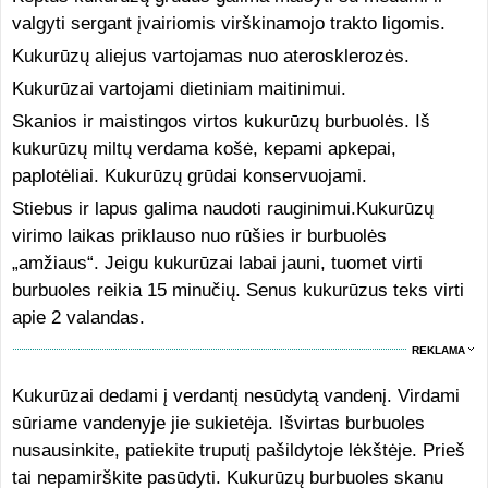
valgyti sergant įvairiomis virškinamojo trakto ligomis.
Kukurūzų aliejus vartojamas nuo aterosklerozės.
Kukurūzai vartojami dietiniam maitinimui.
Skanios ir maistingos virtos kukurūzų burbuolės. Iš
kukurūzų miltų verdama košė, kepami apkepai,
paplotėliai. Kukurūzų grūdai konservuojami.
Stiebus ir lapus galima naudoti rauginimui.
Kukurūzų
virimo laikas priklauso nuo rūšies ir burbuolės
„amžiaus“. Jeigu kukurūzai labai jauni, tuomet virti
burbuoles reikia 15 minučių. Senus kukurūzus teks virti
apie 2 valandas.
REKLAMA
Kukurūzai dedami į verdantį nesūdytą vandenį. Virdami
sūriame vandenyje jie sukietėja. Išvirtas burbuoles
nusausinkite, patiekite truputį pašildytoje lėkštėje. Prieš
tai nepamirškite pasūdyti. Kukurūzų burbuoles skanu