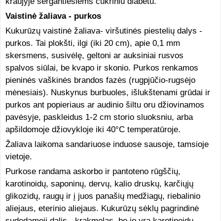
kraujyje sergantiesiems cukriniu diabetu.
Vaistinė žaliava - purkos
Kukurūzų vaistinė žaliava- viršutinės piestelių dalys -
purkos. Tai plokšti, ilgi (iki 20 cm), apie 0,1 mm
skersmens, susivėlę, geltoni ar auksiniai rusvos
spalvos siūlai, be kvapo ir skonio. Purkos renkamos
pieninės vaškinės brandos fazės (rugpjūčio-rugsėjo
mėnesiais). Nuskynus burbuoles, išlukštenami grūdai ir
purkos ant popieriaus ar audinio šiltu oru džiovinamos
pavėsyje, paskleidus 1-2 cm storio sluoksniu, arba
apšildomoje džiovykloje iki 40°C temperatūroje.
Žaliava laikoma sandariuose induose sausoje, tamsioje
vietoje.
Purkose randama askorbo ir pantoteno rūgščių,
karotinoidų, saponinų, dervų, kalio druskų, karčiųjų
glikozidų, raugų ir į juos panašių medžiagų, riebalinio
aliejaus, eterinio aliejaus. Kukurūzų sėklų pagrindinė
sudedamoji dalis - krakmolas, be jo yra karotinoidų,