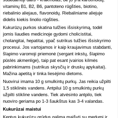
vitaminų B1, B2, B6, pantoteno rūgšties, biotino,
riebalinio aliejaus, flavonoidų. Riebaliniame aliejuje
didelis kiekis linolio rūgšties.
Kukurūzų purkos skatina tulžies išsiskyrimą, todėl
jomis liaudies medicinoje gydomi cholicistitai,
cholangitai, hepatitai, ypač sutrikus tulžies išsiskyrimo
procesui. Jos vartojamos ir kaip kraujavimus stabdanti,
šlapimo varomoji priemonė (sergant inkstų, šlapimo
pūslės akmenlige), taip pat esant įvairios kilmės
pabrinkimams (sutrikus skysčių ir druskų apykaitai).
Mažina apetitą ir tinka liesėjimo dietoms.
Nuovirui imama 10 g smulkintų purkų. Jas reikia užpilti
1,5 stiklinės vandens. Antpilui 10 g smulkintų purkų
užpilti stikline vandens. Tiek atvėsinto antpilo, tiek
nuoviro geriama po 1-3 šaukštus kas 3-4 valandas.
Kukurūzai maistui
Keptus kukurūzų grūdus galima maišyti su medumi ir