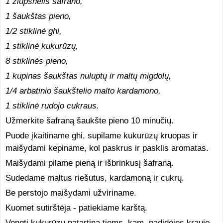
1 žiupsnelis šafrano,
1 šaukštas pieno,
1/2 stiklinė ghi,
1 stiklinė kukurūzų,
8 stiklinės pieno,
1 kupinas šaukštas nuluptų ir maltų migdolų,
1/4 arbatinio šaukštelio malto kardamono,
1 stiklinė rudojo cukraus.
Užmerkite šafraną šaukšte pieno 10 minučių.
Puode įkaitiname ghi, supilame kukurūzų kruopas ir
maišydami kepiname, kol paskrus ir pasklis aromatas.
Maišydami pilame pieną ir išbrinkusį šafraną.
Sudedame maltus riešutus, kardamoną ir cukrų.
Be perstojo maišydami užviriname.
Kuomet sutirštėja - patiekiame karštą.
Vengti kukurūzų patartina tiems, kam padidėjęs kraujo