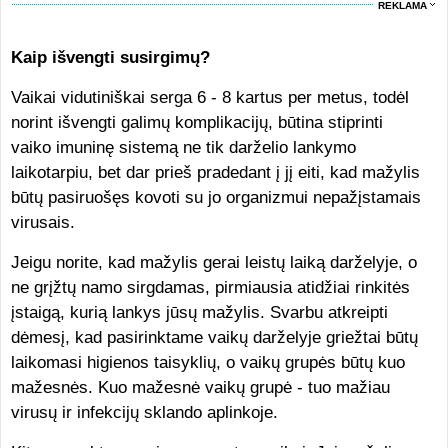
REKLAMA
Kaip išvengti susirgimų?
Vaikai vidutiniškai serga 6 - 8 kartus per metus, todėl
norint išvengti galimų komplikacijų, būtina stiprinti
vaiko imuninę sistemą ne tik darželio lankymo
laikotarpiu, bet dar prieš pradedant į jį eiti, kad mažylis
būtų pasiruošęs kovoti su jo organizmui nepažįstamais
virusais.
Jeigu norite, kad mažylis gerai leistų laiką darželyje, o
ne grįžtų namo sirgdamas, pirmiausia atidžiai rinkitės
įstaigą, kurią lankys jūsų mažylis. Svarbu atkreipti
dėmesį, kad pasirinktame vaikų darželyje griežtai būtų
laikomasi higienos taisyklių, o vaikų grupės būtų kuo
mažesnės. Kuo mažesnė vaikų grupė - tuo mažiau
virusų ir infekcijų sklando aplinkoje.