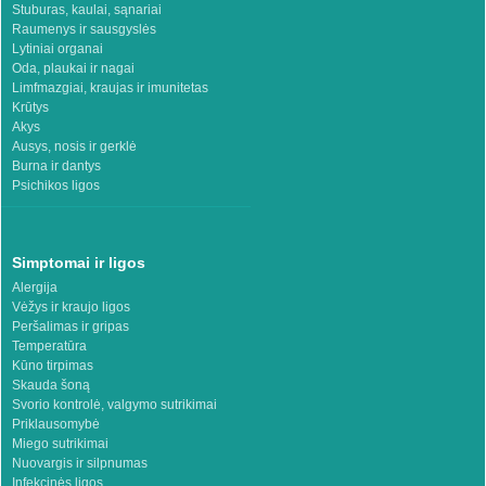
Stuburas, kaulai, sąnariai
Raumenys ir sausgyslės
Lytiniai organai
Oda, plaukai ir nagai
Limfmazgiai, kraujas ir imunitetas
Krūtys
Akys
Ausys, nosis ir gerklė
Burna ir dantys
Psichikos ligos
Simptomai ir ligos
Alergija
Vėžys ir kraujo ligos
Peršalimas ir gripas
Temperatūra
Kūno tirpimas
Skauda šoną
Svorio kontrolė, valgymo sutrikimai
Priklausomybė
Miego sutrikimai
Nuovargis ir silpnumas
Infekcinės ligos