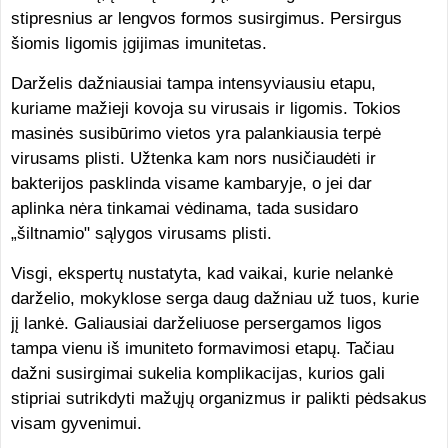
stipresnius ar lengvos formos susirgimus. Persirgus
šiomis ligomis įgijimas imunitetas.
Darželis dažniausiai tampa intensyviausiu etapu,
kuriame mažieji kovoja su virusais ir ligomis. Tokios
masinės susibūrimo vietos yra palankiausia terpė
virusams plisti. Užtenka kam nors nusičiaudėti ir
bakterijos pasklinda visame kambaryje, o jei dar
aplinka nėra tinkamai vėdinama, tada susidaro
„šiltnamio" sąlygos virusams plisti.
Visgi, ekspertų nustatyta, kad vaikai, kurie nelankė
darželio, mokyklose serga daug dažniau už tuos, kurie
jį lankė. Galiausiai darželiuose persergamos ligos
tampa vienu iš imuniteto formavimosi etapų. Tačiau
dažni susirgimai sukelia komplikacijas, kurios gali
stipriai sutrikdyti mažųjų organizmus ir palikti pėdsakus
visam gyvenimui.