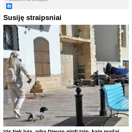
Susiję straipsniai
Vis tiek lyja, arba Dievas girdi taip, kaip prašai