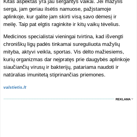
Kitas aspektas yra jau sergantys vaikai. Jei mažylis
serga, jam geriau ilsėtis namuose, pažįstamoje
aplinkoje, kur galite jam skirti visą savo dėmesį ir
meilę. Taip pat elgtis raginkite ir kitų vaikų tėvelius.
Medicinos specialistai vieningai tvirtina, kad išvengti
chroniškų ligų padės tinkamai sureguliuota mažylių
mityba, aktyvi veikla, sportas. Vis dėlto mažiesiems,
kurių organizmas dar neįpratęs prie daugybės aplinkoje
siaučiančių virusų ir bakterijų, patariama naudoti ir
natūralias imunitetą stiprinančias priemones.
valstietis.lt
REKLAMA