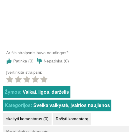
Ar šis straipsnis buvo naudingas?
Patinka (
0
)
Nepatinka (
0
)
Įvertinkite straipsni:
Žymos:
Vaikai
,
ligos
,
darželis
Kategorijos:
Sveika vaikystė
,
Įvairios naujienos
skaityti komentarus (0)
Rašyti komentarą
Pasidalinti su draugais