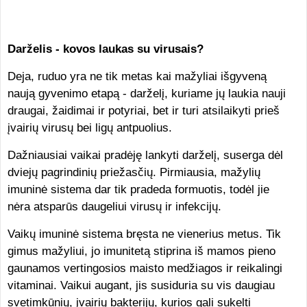
Darželis - kovos laukas su virusais?
Deja, ruduo yra ne tik metas kai mažyliai išgyveną
naują gyvenimo etapą - darželį, kuriame jų laukia nauji
draugai, žaidimai ir potyriai, bet ir turi atsilaikyti prieš
įvairių virusų bei ligų antpuolius.
Dažniausiai vaikai pradėję lankyti darželį, suserga dėl
dviejų pagrindinių priežasčių. Pirmiausia, mažylių
imuninė sistema dar tik pradeda formuotis, todėl jie
nėra atsparūs daugeliui virusų ir infekcijų.
Vaikų imuninė sistema bręsta ne vienerius metus. Tik
gimus mažyliui, jo imunitetą stiprina iš mamos pieno
gaunamos vertingosios maisto medžiagos ir reikalingi
vitaminai. Vaikui augant, jis susiduria su vis daugiau
svetimkūnių, įvairių bakterijų, kurios gali sukelti