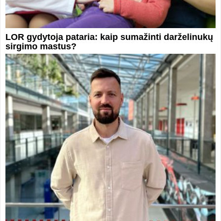
LOR gydytoja pataria: kaip sumažinti darželinukų
sirgimo mastus?