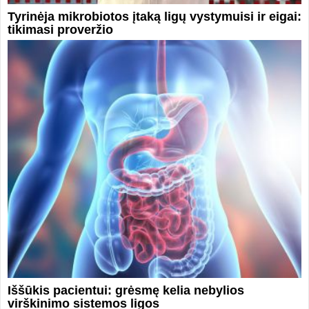
Tyrinėja mikrobiotos įtaką ligų vystymuisi ir eigai:
tikimasi proveržio
Iššūkis pacientui: grėsmę kelia nebylios
virškinimo sistemos ligos