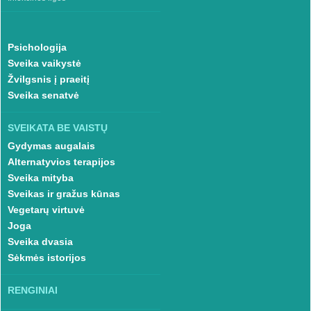
Psichologija
Sveika vaikystė
Žvilgsnis į praeitį
Sveika senatvė
SVEIKATA BE VAISTŲ
Gydymas augalais
Alternatyvios terapijos
Sveika mityba
Sveikas ir gražus kūnas
Vegetarų virtuvė
Joga
Sveika dvasia
Sėkmės istorijos
RENGINIAI