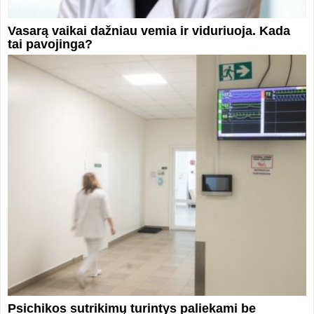
Vasarą vaikai dažniau vemia ir viduriuoja. Kada
tai pavojinga?
Psichikos sutrikimų turintys paliekami be