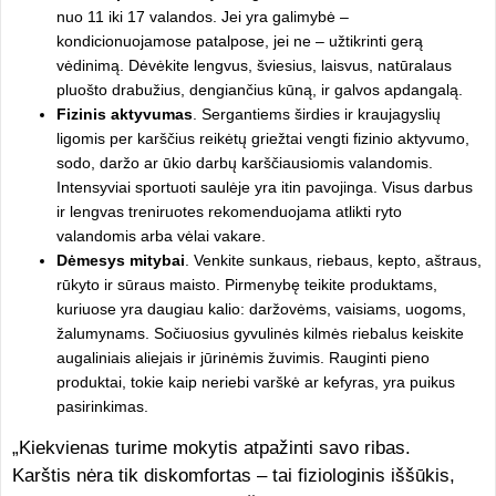
nuo 11 iki 17 valandos. Jei yra galimybė –
kondicionuojamose patalpose, jei ne – užtikrinti gerą
vėdinimą. Dėvėkite lengvus, šviesius, laisvus, natūralaus
pluošto drabužius, dengiančius kūną, ir galvos apdangalą.
Fizinis aktyvumas
. Sergantiems širdies ir kraujagyslių
ligomis per karščius reikėtų griežtai vengti fizinio aktyvumo,
sodo, daržo ar ūkio darbų karščiausiomis valandomis.
Intensyviai sportuoti saulėje yra itin pavojinga. Visus darbus
ir lengvas treniruotes rekomenduojama atlikti ryto
valandomis arba vėlai vakare.
Dėmesys mitybai
. Venkite sunkaus, riebaus, kepto, aštraus,
rūkyto ir sūraus maisto. Pirmenybę teikite produktams,
kuriuose yra daugiau kalio: daržovėms, vaisiams, uogoms,
žalumynams. Sočiuosius gyvulinės kilmės riebalus keiskite
augaliniais aliejais ir jūrinėmis žuvimis. Rauginti pieno
produktai, tokie kaip neriebi varškė ar kefyras, yra puikus
pasirinkimas.
„Kiekvienas turime mokytis atpažinti savo ribas.
Karštis nėra tik diskomfortas – tai fiziologinis iššūkis,