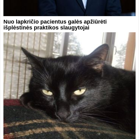
Nuo lapkričio pacientus galės apžiūrėti
išplėstinės praktikos slaugytojai