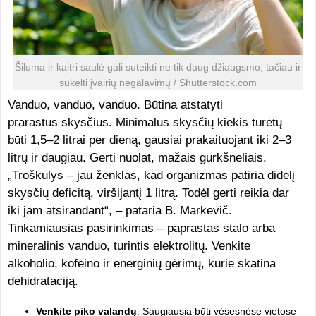
Šiluma ir kaitri saulė gali suteikti ne tik daug džiaugsmo, tačiau ir
sukelti įvairių negalavimų / Shutterstock.com
Vanduo, vanduo, vanduo. Būtina atstatyti
prarastus skysčius. Minimalus skysčių kiekis turėtų
būti 1,5–2 litrai per dieną, gausiai prakaituojant iki 2–3
litrų ir daugiau. Gerti nuolat, mažais gurkšneliais.
„Troškulys – jau ženklas, kad organizmas patiria didelį
skysčių deficitą, viršijantį 1 litrą. Todėl gerti reikia dar
iki jam atsirandant“, – pataria B. Markevič.
Tinkamiausias pasirinkimas – paprastas stalo arba
mineralinis vanduo, turintis elektrolitų. Venkite
alkoholio, kofeino ir energinių gėrimų, kurie skatina
dehidrataciją.
Venkite piko valandų
. Saugiausia būti vėsesnėse vietose