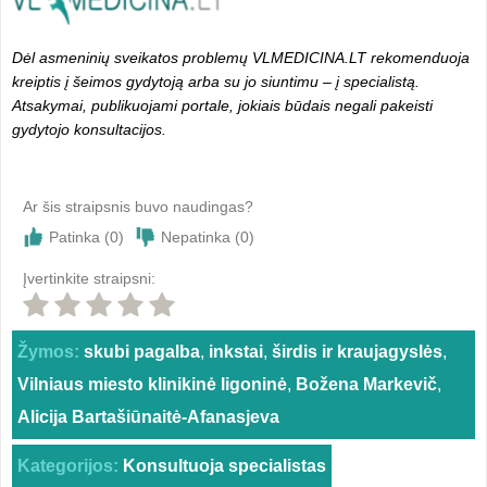
Dėl asmeninių sveikatos problemų VLMEDICINA.LT rekomenduoja
kreiptis į šeimos gydytoją arba su jo siuntimu – į specialistą.
Atsakymai, publikuojami portale, jokiais būdais negali pakeisti
gydytojo konsultacijos.
Ar šis straipsnis buvo naudingas?
Patinka (
0
)
Nepatinka (
0
)
Įvertinkite straipsni:
Žymos:
skubi pagalba
,
inkstai
,
širdis ir kraujagyslės
,
Vilniaus miesto klinikinė ligoninė
,
Božena Markevič
,
Alicija Bartašiūnaitė-Afanasjeva
Kategorijos:
Konsultuoja specialistas