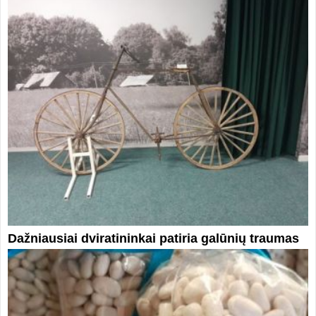
Dažniausiai dviratininkai patiria galūnių traumas