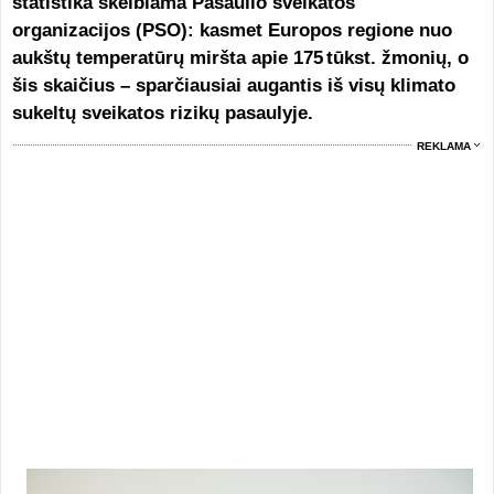
statistika skelbiama Pasaulio sveikatos
organizacijos (PSO): kasmet Europos regione nuo
aukštų temperatūrų miršta apie 175 tūkst. žmonių, o
šis skaičius – sparčiausiai augantis iš visų klimato
sukeltų sveikatos rizikų pasaulyje.
REKLAMA