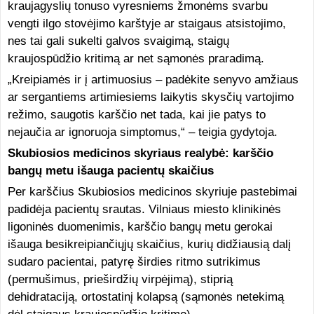
kraujagyslių tonuso vyresniems žmonėms svarbu
vengti ilgo stovėjimo karštyje ar staigaus atsistojimo,
nes tai gali sukelti galvos svaigimą, staigų
kraujospūdžio kritimą ar net sąmonės praradimą.
„Kreipiamės ir į artimuosius – padėkite senyvo amžiaus
ar sergantiems artimiesiems laikytis skysčių vartojimo
režimo, saugotis karščio net tada, kai jie patys to
nejaučia ar ignoruoja simptomus,“ – teigia gydytoja.
Skubiosios medicinos skyriaus realybė: karščio
bangų metu išauga pacientų skaičius
Per karščius Skubiosios medicinos skyriuje pastebimai
padidėja pacientų srautas. Vilniaus miesto klinikinės
ligoninės duomenimis, karščio bangų metu gerokai
išauga besikreipiančiųjų skaičius, kurių didžiausią dalį
sudaro pacientai, patyrę širdies ritmo sutrikimus
(permušimus, prieširdžių virpėjimą), stiprią
dehidrataciją, ortostatinį kolapsą (sąmonės netekimą