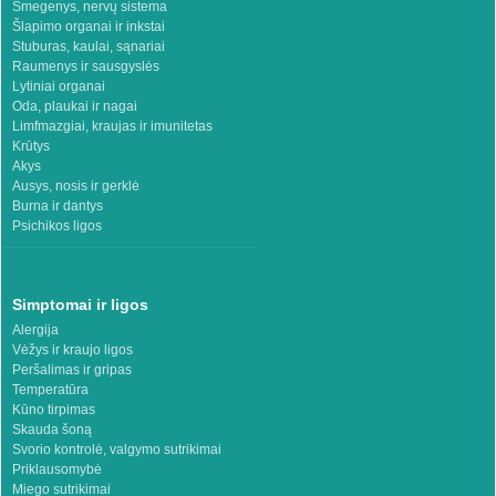
Smegenys, nervų sistema
Šlapimo organai ir inkstai
Stuburas, kaulai, sąnariai
Raumenys ir sausgyslės
Lytiniai organai
Oda, plaukai ir nagai
Limfmazgiai, kraujas ir imunitetas
Krūtys
Akys
Ausys, nosis ir gerklė
Burna ir dantys
Psichikos ligos
Simptomai ir ligos
Alergija
Vėžys ir kraujo ligos
Peršalimas ir gripas
Temperatūra
Kūno tirpimas
Skauda šoną
Svorio kontrolė, valgymo sutrikimai
Priklausomybė
Miego sutrikimai