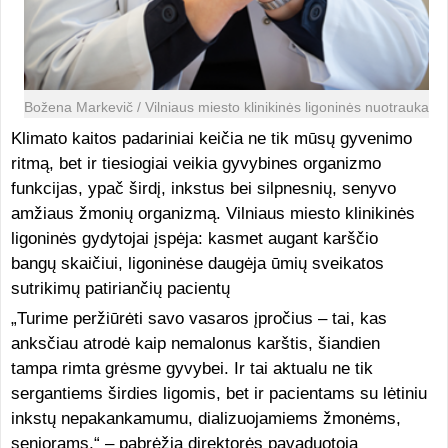
Božena Markevič / Vilniaus miesto klinikinės ligoninės nuotrauka
Klimato kaitos padariniai keičia ne tik mūsų gyvenimo
ritmą, bet ir tiesiogiai veikia gyvybines organizmo
funkcijas, ypač širdį, inkstus bei silpnesnių, senyvo
amžiaus žmonių organizmą. Vilniaus miesto klinikinės
ligoninės gydytojai įspėja: kasmet augant karščio
bangų skaičiui, ligoninėse daugėja ūmių sveikatos
sutrikimų patiriančių pacientų
„Turime peržiūrėti savo vasaros įpročius – tai, kas
anksčiau atrodė kaip nemalonus karštis, šiandien
tampa rimta grėsme gyvybei. Ir tai aktualu ne tik
sergantiems širdies ligomis, bet ir pacientams su lėtiniu
inkstų nepakankamumu, dializuojamiems žmonėms,
senjorams,“ – pabrėžia direktorės pavaduotoja