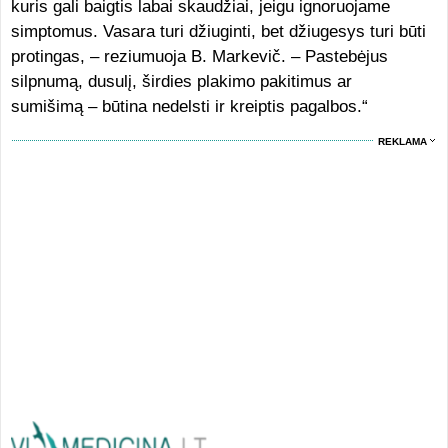
kuris gali baigtis labai skaudžiai, jeigu ignoruojame
simptomus. Vasara turi džiuginti, bet džiugesys turi būti
protingas, – reziumuoja B. Markevič. – Pastebėjus
silpnumą, dusulį, širdies plakimo pakitimus ar
sumišimą – būtina nedelsti ir kreiptis pagalbos.“
REKLAMA