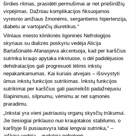
širdies ritmas, prasidėti permušimai ar net prieširdžių
virpėjimas. Dažniau komplikacijos fiksuojamos
vyresnio amžiaus žmonėms, sergantiems hipertenzija,
diabetu ar vartojančių diuretikus.“
Vilniaus miesto klinikinės ligoninės Nefrologijos
skyriaus su dializės poskyriu vedėja Alicija
Bartašūnaitė-Afanasjeva akcentuoja, kad per karščius
sutrinka kraujo apytaka inkstuose, o dėl padidėjusios
dehidratacijos gali progresuoti lėtinis inkstų
nepakankamumas. Kai kuriais atvejais – išsivystyti
ūmus inkstų funkcijos sutrikimas. Inkstų funkcijos
sutrikimai per karščius gali pasireikšti padažnėjusiu
šlapinimusi, silpnumu, vėmimu ar net sąmonės
praradimu.
„Inkstai yra vieni jautriausių organų skysčių trūkumui.
Jie tiesiogiai priklauso nuo kraujotakos stabilumo, o
karštyje ši pusiausvyra labai lengvai sutrinka,“ –
aiškina vedėja – gydytoja nefrologė.