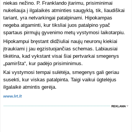
niekas nežino. P. Franklando įtarimu, prisiminimai
nukeliauja į ilgalaikės atminties saugyklą, tik, liaudiškai
tariant, yra netvarkingai patalpinami. Hipokampas
negeba atgaminti, kur tiksliai juos patalpino ypač
spartaus pirmųjų gyvenimo metų vystymosi laikotarpiu.
Hipokampui bręstant didžiuliai naujų neuronų kiekiai
įtraukiami į jau egzistuojančias schemas. Labiausiai
tikėtina, kad vykstant visai šiai pertvarkai smegenys
„pamiršta“, kur padėjo prisiminimus.
Kai vystymosi tempai sulėtėja, smegenys gali geriau
susekti, kur viskas patalpinta. Taigi vaikui ūgtelėjus
ilgalaikė atmintis gerėja.
www.lrt.lt
REKLAMA