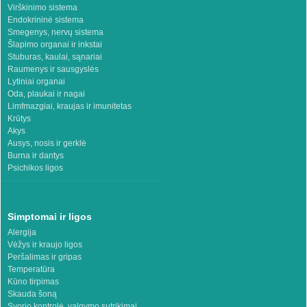
Virškinimo sistema
Endokrininė sistema
Smegenys, nervų sistema
Šlapimo organai ir inkstai
Stuburas, kaulai, sąnariai
Raumenys ir sausgyslės
Lytiniai organai
Oda, plaukai ir nagai
Limfmazgiai, kraujas ir imunitetas
Krūtys
Akys
Ausys, nosis ir gerklė
Burna ir dantys
Psichikos ligos
Simptomai ir ligos
Alergija
Vėžys ir kraujo ligos
Peršalimas ir gripas
Temperatūra
Kūno tirpimas
Skauda šoną
Svorio kontrolė, valgymo sutrikimai