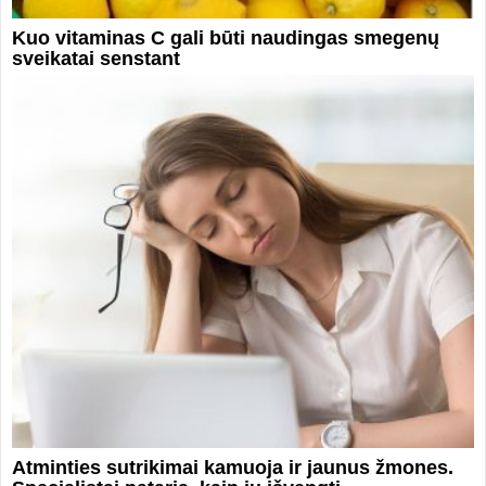
Kuo vitaminas C gali būti naudingas smegenų
sveikatai senstant
Atminties sutrikimai kamuoja ir jaunus žmones.