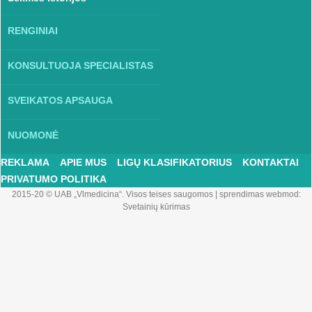
RENGINIAI
KONSULTUOJA SPECIALISTAS
SVEIKATOS APSAUGA
NUOMONĖ
REKLAMA
APIE MUS
LIGŲ KLASIFIKATORIUS
KONTAKTAI
PRIVATUMO POLITIKA
2015-20 © UAB „Vlmedicina“. Visos teises saugomos
|
sprendimas webmod:
Svetainių kūrimas