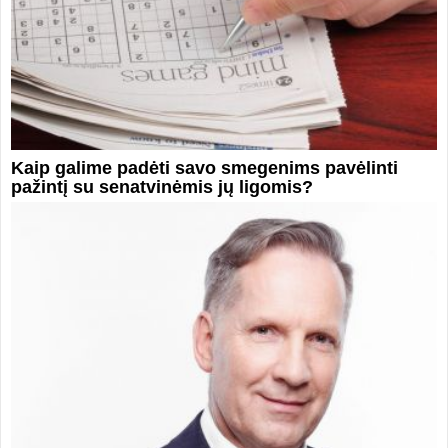
Kaip galime padėti savo smegenims pavėlinti
pažintį su senatvinėmis jų ligomis?