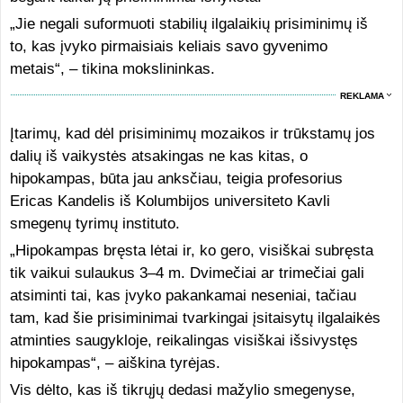
„Jie negali suformuoti stabilių ilgalaikių prisiminimų iš
to, kas įvyko pirmaisiais keliais savo gyvenimo
metais“, – tikina mokslininkas.
REKLAMA
Įtarimų, kad dėl prisiminimų mozaikos ir trūkstamų jos
dalių iš vaikystės atsakingas ne kas kitas, o
hipokampas, būta jau anksčiau, teigia profesorius
Ericas Kandelis iš Kolumbijos universiteto Kavli
smegenų tyrimų instituto.
„Hipokampas bręsta lėtai ir, ko gero, visiškai subręsta
tik vaikui sulaukus 3–4 m. Dvimečiai ar trimečiai gali
atsiminti tai, kas įvyko pakankamai neseniai, tačiau
tam, kad šie prisiminimai tvarkingai įsitaisytų ilgalaikės
atminties saugykloje, reikalingas visiškai išsivystęs
hipokampas“, – aiškina tyrėjas.
Vis dėlto, kas iš tikrųjų dedasi mažylio smegenyse,