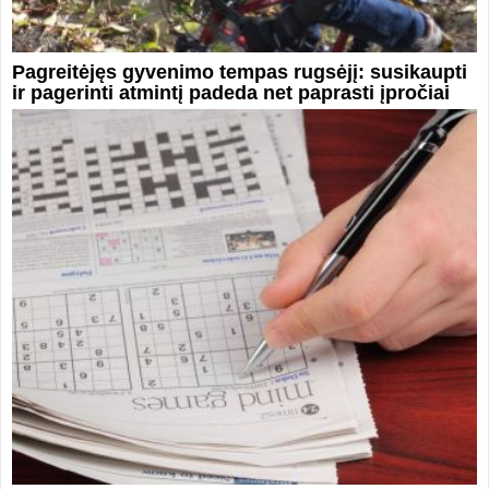
Pagreitėjęs gyvenimo tempas rugsėjį: susikaupti
ir pagerinti atmintį padeda net paprasti įpročiai