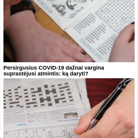
Persirgusius COVID-19 dažnai vargina
suprastėjusi atmintis: ką daryti?