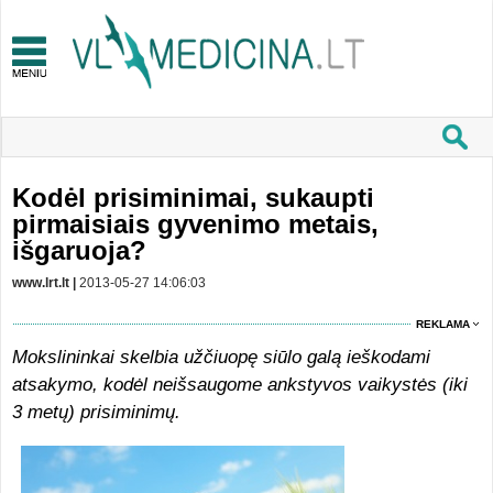
Kodėl prisiminimai, sukaupti
pirmaisiais gyvenimo metais,
išgaruoja?
www.lrt.lt |
2013-05-27 14:06:03
REKLAMA
Mokslininkai skelbia užčiuopę siūlo galą ieškodami
atsakymo, kodėl neišsaugome ankstyvos vaikystės (iki
3 metų) prisiminimų.