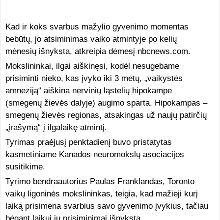
Kad ir koks svarbus mažylio gyvenimo momentas
bebūtų, jo atsiminimas vaiko atmintyje po kelių
mėnesių išnyksta, atkreipia dėmesį nbcnews.com.
Mokslininkai, ilgai aiškinęsi, kodėl nesugebame
prisiminti nieko, kas įvyko iki 3 metų, „vaikystės
amneziją“ aiškina nervinių ląstelių hipokampe
(smegenų žievės dalyje) augimo sparta. Hipokampas –
smegenų žievės regionas, atsakingas už naujų patirčių
„įrašymą“ į ilgalaikę atmintį.
Tyrimas praėjusį penktadienį buvo pristatytas
kasmetiniame Kanados neuromokslų asociacijos
susitikime.
Tyrimo bendraautorius Paulas Franklandas, Toronto
vaikų ligoninės mokslininkas, teigia, kad mažieji kurį
laiką prisimena svarbius savo gyvenimo įvykius, tačiau
bėgant laikui jų prisiminimai išnyksta.