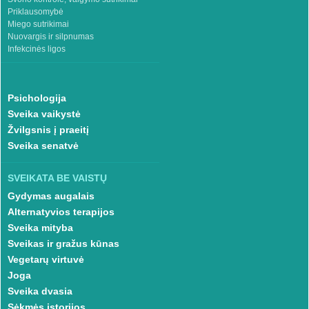
Priklausomybė
Miego sutrikimai
Nuovargis ir silpnumas
Infekcinės ligos
Psichologija
Sveika vaikystė
Žvilgsnis į praeitį
Sveika senatvė
SVEIKATA BE VAISTŲ
Gydymas augalais
Alternatyvios terapijos
Sveika mityba
Sveikas ir gražus kūnas
Vegetarų virtuvė
Joga
Sveika dvasia
Sėkmės istorijos