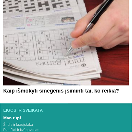
Kaip išmokyti smegenis įsiminti tai, ko reikia?
LIGOS IR SVEIKATA
Man rūpi
Širdis ir kraujotaka
Plaučiai ir kvėpavimas