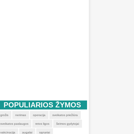
POPULIARIOS ŽYMOS
grožis
nerimas
operacija
sveikatos priežiūra
sveikatos paslaugos
retos ligos
šeimos gydytojai
vakcinacija
augalai
sąnariai