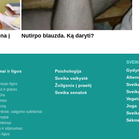
na į
Nutirpo blauzda. Ką daryti?
SVEIK
Gydym
ai ir ligos
Psichologija
Altern
Sveika vaikystė
raujo ligos
Sveik
Žvilgsnis į praeitį
s ir gripas
Sveik
Sveika senatvė
ūra
Veget
imas
Joga
oną
ntrolė, valgymo sutrikimai
Sveik
omybė
Sėkmė
rikimai
 ir silpnumas
 ligos