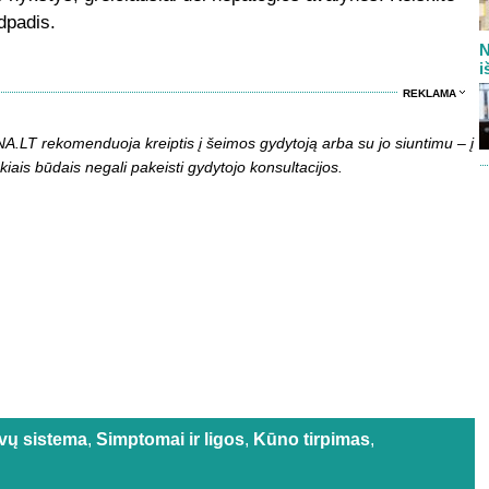
dpadis.
N
i
REKLAMA
LT rekomenduoja kreiptis į šeimos gydytoją arba su jo siuntimu – į
kiais būdais negali pakeisti gydytojo konsultacijos.
vų sistema
,
Simptomai ir ligos
,
Kūno tirpimas
,