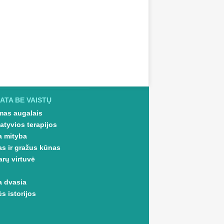
ATA BE VAISTŲ
as augalais
atyvios terapijos
a mityba
as ir gražus kūnas
arų virtuvė
a dvasia
s istorijos