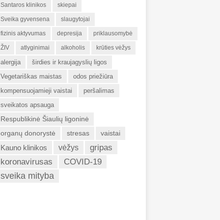
Santaros klinikos
skiepai
Sveika gyvensena
slaugytojai
fizinis aktyvumas
depresija
priklausomybė
ŽIV
atlyginimai
alkoholis
krūties vėžys
alergija
širdies ir kraujagyslių ligos
Vegetariškas maistas
odos priežiūra
kompensuojamieji vaistai
peršalimas
sveikatos apsauga
Respublikinė Šiaulių ligoninė
organų donorystė
stresas
vaistai
gripas
Kauno klinikos
vėžys
koronavirusas
COVID-19
sveika mityba