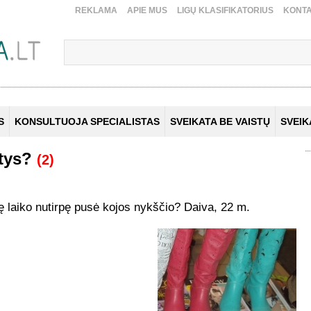
REKLAMA
APIE MUS
LIGŲ KLASIFIKATORIUS
KONTA
S
KONSULTUOJA SPECIALISTAS
SVEIKATA BE VAISTŲ
SVEI
štys?
(2)
itę laiko nutirpę pusė kojos nykščio? Daiva, 22 m.