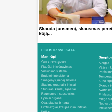
Skauda juosmenį, skausmas perei
koją...
LIGOS IR SVEIKATA
Man rūpi
Simptom
Širdis ir kraujotaka
Alergija
Plaučiai ir kvėpavimas
Vėžys ir k
Virškinimo sistema
Peršalima
Endokrininė sistema
Temperat
Smegenys, nervų sistema
Kūno tirp
Šlapimo organai ir inkstai
Skauda š
Stuburas, kaulai, sąnariai
Svorio ko
Raumenys ir sausgyslės
Priklaus
Lytiniai organai
Miego sut
Oda, plaukai ir nagai
Nuovargis
Limfmazgiai, kraujas ir imunitetas
Infekcinės
Krūtys