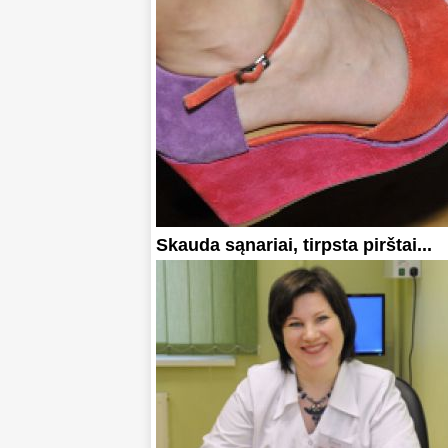
Skauda sąnariai, tirpsta pirštai...