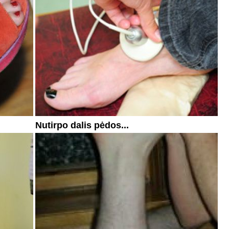
Nutirpo dalis pėdos...