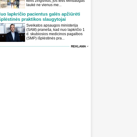
kelis žingsnius, jos tėtis Mindaugas
laukė ne vienus me...
uo lapkričio pacientus galės apžiūrėti
šplėstinės praktikos slaugytojai
Sveikatos apsaugos ministerija
(SAM) praneša, kad nuo lapkričio 1
d. skubiosios medicinos pagalbos
(SMP) išplėstinės pra...
REKLAMA