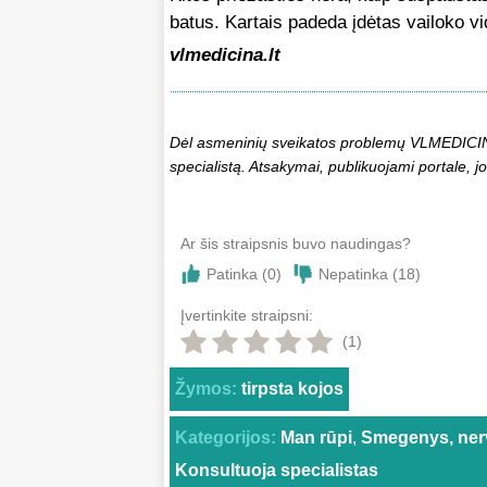
batus. Kartais padeda įdėtas vailoko vi
vlmedicina.lt
Dėl asmeninių sveikatos problemų VLMEDICINA.
specialistą. Atsakymai, publikuojami portale, jo
Ar šis straipsnis buvo naudingas?
Patinka (
0
)
Nepatinka (
18
)
Įvertinkite straipsni:
(1)
Žymos:
tirpsta kojos
Kategorijos:
Man rūpi
,
Smegenys, ner
Konsultuoja specialistas