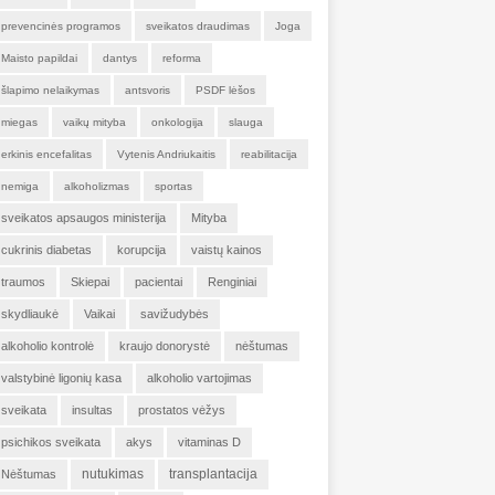
prevencinės programos
sveikatos draudimas
Joga
Maisto papildai
dantys
reforma
šlapimo nelaikymas
antsvoris
PSDF lėšos
miegas
vaikų mityba
onkologija
slauga
erkinis encefalitas
Vytenis Andriukaitis
reabilitacija
nemiga
alkoholizmas
sportas
sveikatos apsaugos ministerija
Mityba
cukrinis diabetas
korupcija
vaistų kainos
traumos
Skiepai
pacientai
Renginiai
skydliaukė
Vaikai
savižudybės
alkoholio kontrolė
kraujo donorystė
nėštumas
valstybinė ligonių kasa
alkoholio vartojimas
sveikata
insultas
prostatos vėžys
psichikos sveikata
akys
vitaminas D
nutukimas
transplantacija
Nėštumas