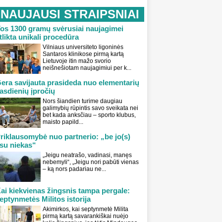
NAUJAUSI STRAIPSNIAI
os 1300 gramų svėrusiai naujagimei
tlikta unikali procedūra
Vilniaus universiteto ligoninės
Santaros klinikose pirmą kartą
Lietuvoje itin mažo svorio
neišnešiotam naujagimiui per k...
era savijauta prasideda nuo elementarių
asdienių įpročių
Nors šiandien turime daugiau
galimybių rūpintis savo sveikata nei
bet kada anksčiau – sporto klubus,
maisto papild...
riklausomybė nuo partnerio: „be jo(s)
su niekas“
„Jeigu neatrašo, vadinasi, manęs
nebemyli“, „Jeigu nori pabūti vienas
– ką nors padariau ne...
ai kiekvienas žingsnis tampa pergale:
eptynmetės Militos istorija
Akimirkos, kai septynmetė Milita
pirmą kartą savarankiškai nuėjo