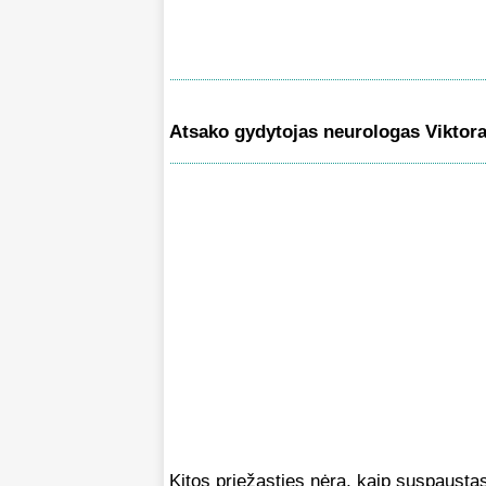
Atsako gydytojas neurologas Viktor
Kitos priežasties nėra, kaip suspaustas