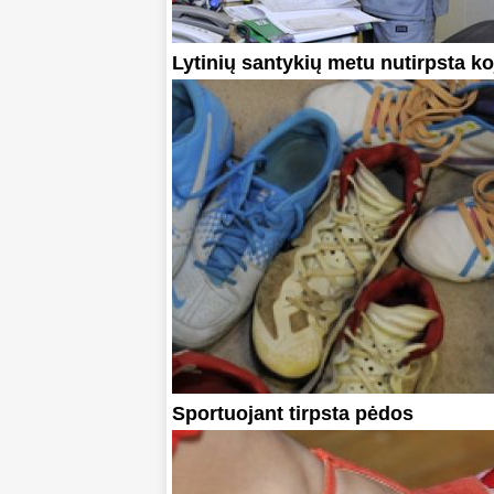
Lytinių santykių metu nutirpsta k
Sportuojant tirpsta pėdos