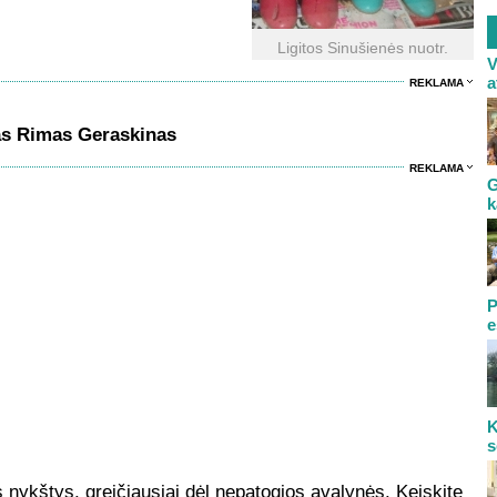
Ligitos Sinušienės nuotr.
V
a
REKLAMA
as Rimas Geraskinas
REKLAMA
G
k
P
e
K
s
 nykštys, greičiausiai dėl nepatogios avalynės. Keiskite