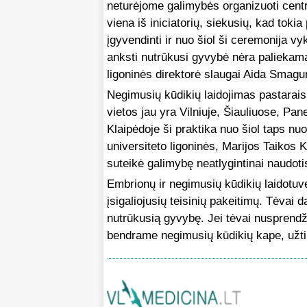
neturėjome galimybės organizuoti centra
viena iš iniciatorių, siekusių, kad tokia
įgyvendinti ir nuo šiol ši ceremonija v
anksti nutrūkusi gyvybė nėra paliekama
ligoninės direktorė slaugai Aida Smagu
Negimusių kūdikių laidojimas pastaraisia
vietos jau yra Vilniuje, Šiauliuose, Pa
Klaipėdoje ši praktika nuo šiol taps nu
universiteto ligoninės, Marijos Taikos K
suteikė galimybę neatlygintinai naudot
Embrionų ir negimusių kūdikių laidotuv
įsigaliojusių teisinių pakeitimų. Tėvai d
nutrūkusią gyvybę. Jei tėvai nusprendži
bendrame negimusių kūdikių kape, užti