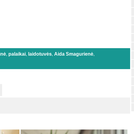
inė
,
palaikai
,
laidotuvės
,
Aida Smagurienė
,