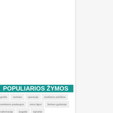
POPULIARIOS ŽYMOS
grožis
nerimas
operacija
sveikatos priežiūra
sveikatos paslaugos
retos ligos
šeimos gydytojai
vakcinacija
augalai
sąnariai