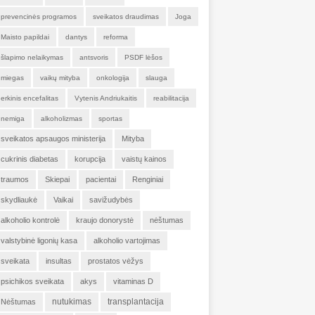
prevencinės programos
sveikatos draudimas
Joga
Maisto papildai
dantys
reforma
šlapimo nelaikymas
antsvoris
PSDF lėšos
miegas
vaikų mityba
onkologija
slauga
erkinis encefalitas
Vytenis Andriukaitis
reabilitacija
nemiga
alkoholizmas
sportas
sveikatos apsaugos ministerija
Mityba
cukrinis diabetas
korupcija
vaistų kainos
traumos
Skiepai
pacientai
Renginiai
skydliaukė
Vaikai
savižudybės
alkoholio kontrolė
kraujo donorystė
nėštumas
valstybinė ligonių kasa
alkoholio vartojimas
sveikata
insultas
prostatos vėžys
psichikos sveikata
akys
vitaminas D
nutukimas
transplantacija
Nėštumas