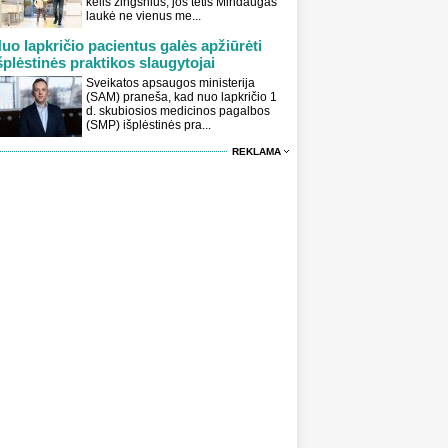
kelis žingsnius, jos tėtis Mindaugas
laukė ne vienus me...
uo lapkričio pacientus galės apžiūrėti
šplėstinės praktikos slaugytojai
Sveikatos apsaugos ministerija
(SAM) praneša, kad nuo lapkričio 1
d. skubiosios medicinos pagalbos
(SMP) išplėstinės pra...
REKLAMA