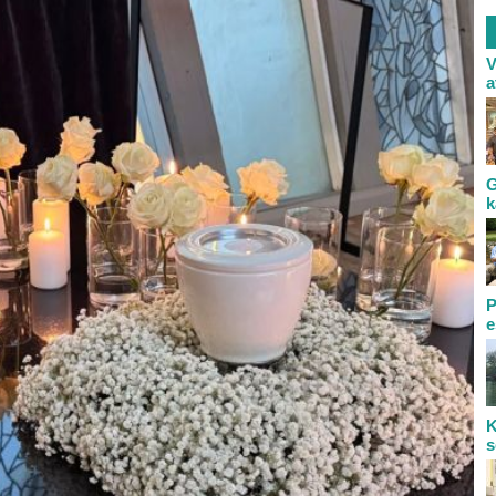
V
a
G
k
P
e
K
s