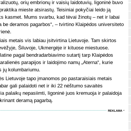
lizuotų, orių embrionų ir vaisių laidotuvių, ligoninė buvo
 praktika mieste atsirastų. Teisiniai pokyčiai leido ją
yks kasmet. Mums svarbu, kad tėvai žinotų – net ir labai
 be deramos pagarbos“, – tvirtino Klaipėdos universiteto
rienė.
is metais vis labiau įsitvirtina Lietuvoje. Tam skirtos
nevėžyje, Šiluvoje, Ukmergėje ir kituose miestuose.
olatine pagal bendradarbiavimo sutartį tarp Klaipėdos
aralienės parapijos ir laidojimo namų „Aterna“, kurie
is jų kolumbariumu.
ės Lietuvoje tapo įmanomos po pastaraisiais metais
abar gali palaidoti net ir iki 22 nėštumo savaitės
a palaikų nepasiimti, ligoninė juos kremuoja ir palaidoja
krinant deramą pagarbą.
REKLAMA