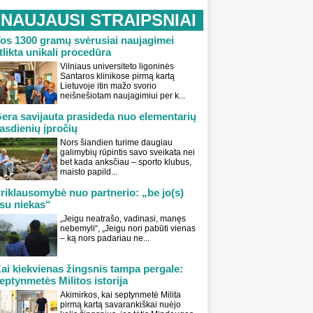
NAUJAUSI STRAIPSNIAI
os 1300 gramų svėrusiai naujagimei
tlikta unikali procedūra
Vilniaus universiteto ligoninės
Santaros klinikose pirmą kartą
Lietuvoje itin mažo svorio
neišnešiotam naujagimiui per k...
era savijauta prasideda nuo elementarių
asdienių įpročių
Nors šiandien turime daugiau
galimybių rūpintis savo sveikata nei
bet kada anksčiau – sporto klubus,
maisto papild...
riklausomybė nuo partnerio: „be jo(s)
su niekas“
„Jeigu neatrašo, vadinasi, manęs
nebemyli“, „Jeigu nori pabūti vienas
– ką nors padariau ne...
ai kiekvienas žingsnis tampa pergale:
eptynmetės Militos istorija
Akimirkos, kai septynmetė Milita
pirmą kartą savarankiškai nuėjo