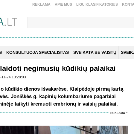
REKLAMA
APIE MUS
LIGŲ KLASIFIKATORIUS
KONTA
S
KONSULTUOJA SPECIALISTAS
SVEIKATA BE VAISTŲ
SVEI
laidoti negimusių kūdikių palaikai
25-11-24 10:28:03
sio kūdikio dienos išvakarėse, Klaipėdoje pirmą kartą
vės. Joniškės g. kapinių kolumbariume pagarbiai
ninėje laikyti kremuoti embrionų ir vaisių palaikai.
REKLAMA