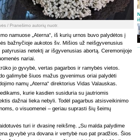
N
i
vės / Pranešimo autorių nuotr.
jimo namuose „Aterna“, iš kurių urnos buvo palydėtos į
enės bažnyčioje aukotos šv. Mišios už neišgyvenusius
, patyrusias netektį ar išgyvenusias abortą. Ceremonijoje
uomenės nariai.
rūko jo gyvybė, vertas pagarbos ir ramybės vietos.
rado galimybė šiuos mažus gyvenimus oriai palydėti
dojimo namų „Aterna“ direktorius Vidas Valauskas.
medikams, kurie kasdien susiduria su jautriomis
ektis dažnai lieka nebyli. Todėl pagarbus atsisveikinimo
enoms, o visuomenei – geriau suprasti šių šeimų
aidotuvės turi ir dvasinę reikšmę. „Su malda palydime
iena gyvybė yra dovana ir vertybė nuo pat pradžios. Šios