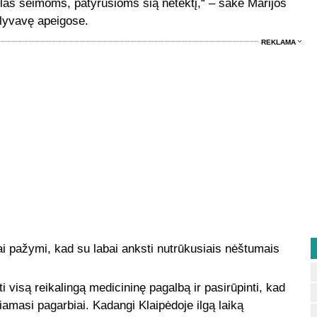
nklas šeimoms, patyrusioms šią netektį,“ – sakė Marijos
alyvavę apeigose.
REKLAMA
ai pažymi, kad su labai anksti nutrūkusiais nėštumais
i visą reikalingą medicininę pagalbą ir pasirūpinti, kad
giamasi pagarbiai. Kadangi Klaipėdoje ilgą laiką