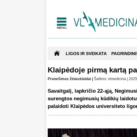
LIGOS IR SVEIKATA
PAGRINDINI
Klaipėdoje pirmą kartą pa
Pranešimas žiniasklaidai |
Šaltinis: vlmedicina | 20
Savaitgalį, lapkričio 22-ąją, Negimu
surengtos negimusių kūdikių laidotu
palaidoti Klaipėdos universiteto ligo