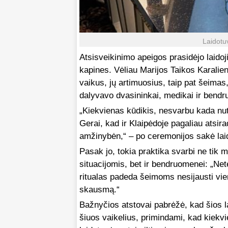
Laidotu
Atsisveikinimo apeigos prasidėjo laido
kapines. Vėliau Marijos Taikos Karali
vaikus, jų artimuosius, taip pat šeimas
dalyvavo dvasininkai, medikai ir bendr
„Kiekvienas kūdikis, nesvarbu kada nut
Gerai, kad ir Klaipėdoje pagaliau atsi
amžinybėn,“ – po ceremonijos sakė lai
Pasak jo, tokia praktika svarbi ne tik 
situacijomis, bet ir bendruomenei: „Net
ritualas padeda šeimoms nesijausti vi
skausmą.“
Bažnyčios atstovai pabrėžė, kad šios l
šiuos vaikelius, primindami, kad kiekv