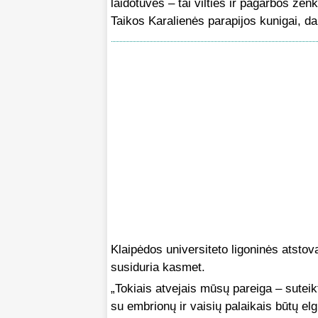
laidotuvės – tai vilties ir pagarbos že
Taikos Karalienės parapijos kunigai, d
Klaipėdos universiteto ligoninės atstov
susiduria kasmet.
„Tokiais atvejais mūsų pareiga – suteikt
su embrionų ir vaisių palaikais būtų el