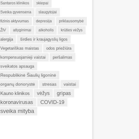
Santaros klinikos
skiepai
Sveika gyvensena
slaugytojai
fizinis aktyvumas
depresija
priklausomybė
ŽIV
atlyginimai
alkoholis
krūties vėžys
alergija
širdies ir kraujagyslių ligos
Vegetariškas maistas
odos priežiūra
kompensuojamieji vaistai
peršalimas
sveikatos apsauga
Respublikinė Šiaulių ligoninė
organų donorystė
stresas
vaistai
gripas
Kauno klinikos
vėžys
koronavirusas
COVID-19
sveika mityba