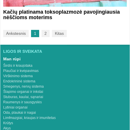
Kačių platinama toksoplazmozė pavojingiausia
nėščioms moterims
Ankstesnis
1
2
Kitas
LIGOS IR SVEIKATA
Man rūpi
Širdis ir kraujotaka
Plaučiai ir kvėpavimas
Virškinimo sistema
Endokrininė sistema
Smegenys, nervų sistema
Šlapimo organai ir inkstai
Stuburas, kaulai, sąnariai
Raumenys ir sausgyslės
Lytiniai organai
Oda, plaukai ir nagai
Limfmazgiai, kraujas ir imunitetas
Krūtys
Akys