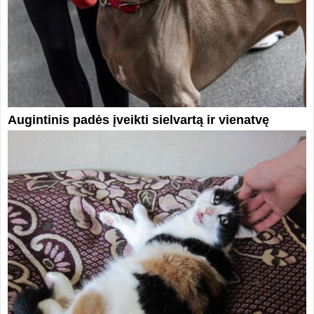
Augintinis padės įveikti sielvartą ir vienatvę