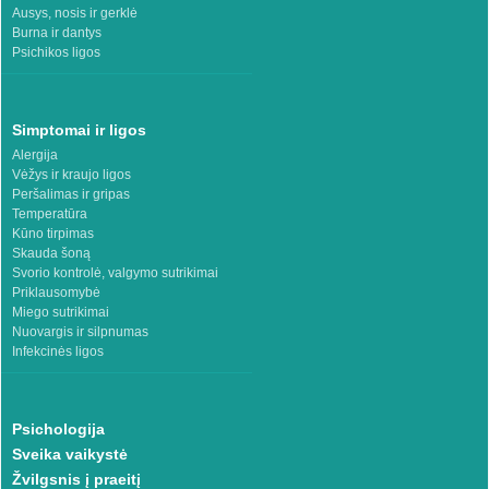
Ausys, nosis ir gerklė
Burna ir dantys
Psichikos ligos
Simptomai ir ligos
Alergija
Vėžys ir kraujo ligos
Peršalimas ir gripas
Temperatūra
Kūno tirpimas
Skauda šoną
Svorio kontrolė, valgymo sutrikimai
Priklausomybė
Miego sutrikimai
Nuovargis ir silpnumas
Infekcinės ligos
Psichologija
Sveika vaikystė
Žvilgsnis į praeitį