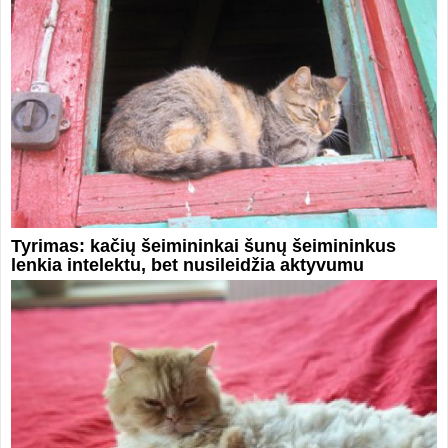
Tyrimas: kačių šeimininkai šunų šeimininkus
lenkia intelektu, bet nusileidžia aktyvumu