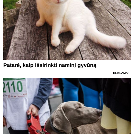
Patarė, kaip išsirinkti naminį gyvūną
REKLAMA