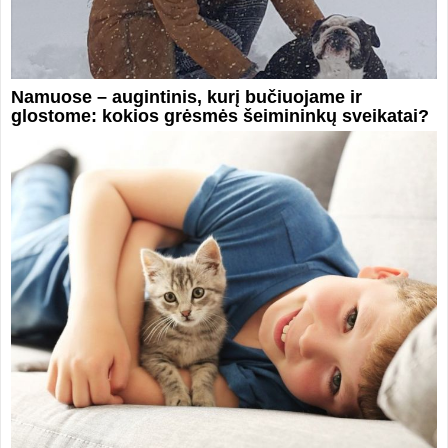
Namuose – augintinis, kurį bučiuojame ir
glostome: kokios grėsmės šeimininkų sveikatai?