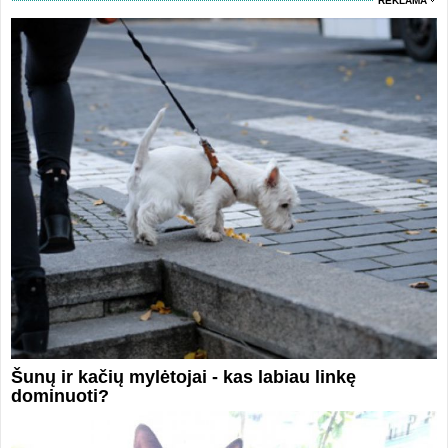
REKLAMA
Šunų ir kačių mylėtojai - kas labiau linkę
dominuoti?