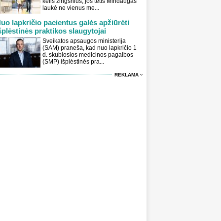
kelis žingsnius, jos tėtis Mindaugas
laukė ne vienus me...
uo lapkričio pacientus galės apžiūrėti
šplėstinės praktikos slaugytojai
Sveikatos apsaugos ministerija
(SAM) praneša, kad nuo lapkričio 1
d. skubiosios medicinos pagalbos
(SMP) išplėstinės pra...
REKLAMA