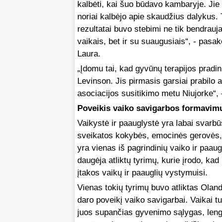
kalbėti, kai šuo būdavo kambaryje. Jie 
noriai kalbėjo apie skaudžius dalykus. 
rezultatai buvo stebimi ne tik bendrauj
vaikais, bet ir su suaugusiais“, - pasak
Laura.
„Įdomu tai, kad gyvūnų terapijos pradi
Levinson. Jis pirmasis garsiai prabilo
asociacijos susitikimo metu Niujorke“,
Poveikis vaiko savigarbos formavim
Vaikystė ir paauglystė yra labai svarbūs
sveikatos kokybės, emocinės gerovės, 
yra vienas iš pagrindinių vaiko ir paau
daugėja atliktų tyrimų, kurie įrodo, kad
įtakos vaikų ir paauglių vystymuisi.
Vienas tokių tyrimų buvo atliktas Olandi
daro poveikį vaiko savigarbai. Vaikai tu
juos supančias gyvenimo sąlygas, lengvi