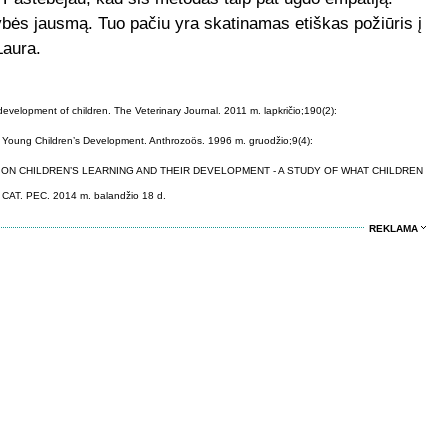
ės jausmą. Tuo pačiu yra skatinamas etiškas požiūris į
Laura.
evelopment of children. The Veterinary Journal. 2011 m. lapkričio;190(2):
 Young Children’s Development. Anthrozoös. 1996 m. gruodžio;9(4):
ALS ON CHILDREN’S LEARNING AND THEIR DEVELOPMENT - A STUDY OF WHAT CHILDREN
. PEC. 2014 m. balandžio 18 d.
REKLAMA