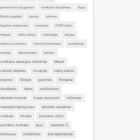
prevencinės programos
sveikatos draudimas
Joga
Maisto papildai
dantys
reforma
šlapimo nelaikymas
antsvoris
PSDF lėšos
miegas
vaikų mityba
onkologija
slauga
erkinis encefalitas
Vytenis Andriukaitis
reabilitacija
nemiga
alkoholizmas
sportas
sveikatos apsaugos ministerija
Mityba
cukrinis diabetas
korupcija
vaistų kainos
traumos
Skiepai
pacientai
Renginiai
skydliaukė
Vaikai
savižudybės
alkoholio kontrolė
kraujo donorystė
nėštumas
valstybinė ligonių kasa
alkoholio vartojimas
sveikata
insultas
prostatos vėžys
psichikos sveikata
akys
vitaminas D
nutukimas
transplantacija
Nėštumas