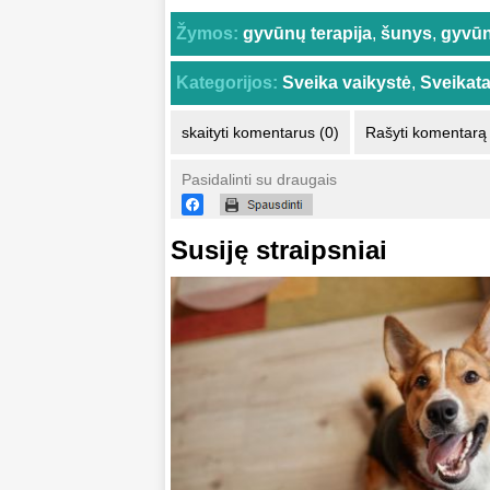
Žymos:
gyvūnų terapija
,
šunys
,
gyvūn
Kategorijos:
Sveika vaikystė
,
Sveikata
skaityti komentarus (0)
Rašyti komentarą
Pasidalinti su draugais
Susiję straipsniai