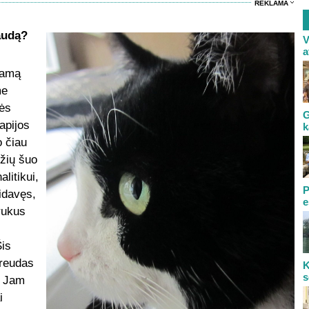
REKLAMA
audą?
V
a
kiamą
me
zės
G
apijos
k
 čiau
džių šuo
litikui,
P
aidavęs,
e
rukus
Šis
Freudas
K
s
. Jam
i