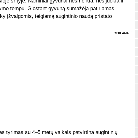
šioje srityje. Naminiai gyvūnai nesmerkia, nesijuokia ir
aitymo tempu. Glostant gyvūną sumažėja patiriamas
y įžvalgomis, teigiamą augintinio naudą pristato
REKLAMA
tas tyrimas su 4–5 metų vaikais patvirtina augintinių