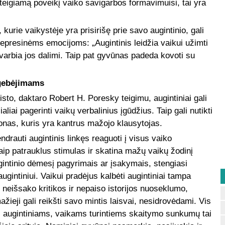
eigiamą poveikį vaiko savigarbos formavimuisi, tai yra
, kurie vaikystėje yra prisirišę prie savo augintinio, gali
depresinėms emocijoms: „Augintinis leidžia vaikui užimti
svarbia jos dalimi. Taip pat gyvūnas padeda kovoti su
 gebėjimams
isto, daktaro Robert H. Poresky teigimu, augintiniai gali
aliai pagerinti vaikų verbalinius įgūdžius. Taip gali nutikti
onas, kuris yra kantrus mažojo klausytojas.
rauti augintinis linkęs reaguoti į visus vaiko
ip patrauklus stimulas ir skatina mažų vaikų žodinį
gintinio dėmesį pagyrimais ar įsakymais, stengiasi
intiniui. Vaikui pradėjus kalbėti augintiniai tampa
e neišsako kritikos ir nepaiso istorijos nuoseklumo,
žieji gali reikšti savo mintis laisvai, nesidrovėdami. Vis
i augintiniams, vaikams turintiems skaitymo sunkumų tai