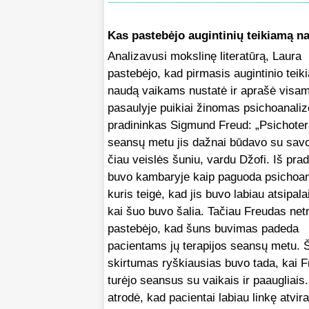
Kas pastebėjo augintinių teikiamą n
Analizavusi mokslinę literatūrą, Laura
pastebėjo, kad pirmasis augintinio tei
naudą vaikams nustatė ir aprašė visa
pasaulyje puikiai žinomas psichoanali
pradininkas Sigmund Freud: „Psichoter
seansų metu jis dažnai būdavo su savo
čiau veislės šuniu, vardu Džofi. Iš pra
buvo kambaryje kaip paguoda psichoana
kuris teigė, kad jis buvo labiau atsipal
kai šuo buvo šalia. Tačiau Freudas net
pastebėjo, kad šuns buvimas padeda
pacientams jų terapijos seansų metu. 
skirtumas ryškiausias buvo tada, kai 
turėjo seansus su vaikais ir paaugliais
atrodė, kad pacientai labiau linkę atvira