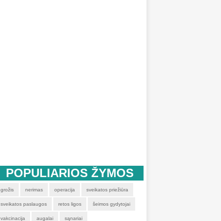
POPULIARIOS ŽYMOS
grožis
nerimas
operacija
sveikatos priežiūra
sveikatos paslaugos
retos ligos
šeimos gydytojai
vakcinacija
augalai
sąnariai