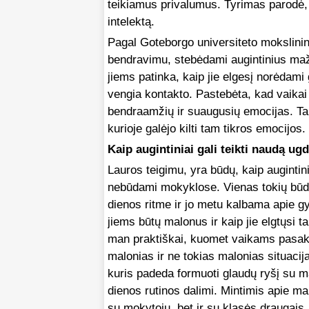
teikiamus privalumus. Tyrimas parodė,
intelektą.
Pagal Goteborgo universiteto mokslinin
bendravimu, stebėdami augintinius maži
jiems patinka, kaip jie elgesį norėdami
vengia kontakto. Pastebėta, kad vaikai t
bendraamžių ir suaugusių emocijas. Taip 
kurioje galėjo kilti tam tikros emocijos.
Kaip augintiniai gali teikti naudą u
Lauros teigimu, yra būdų, kaip augintinia
nebūdami mokyklose. Vienas tokių būd
dienos ritme ir jo metu kalbama apie g
jiems būtų malonus ir kaip jie elgtųsi t
man praktiškai, kuomet vaikams pasakoju
malonias ir ne tokias malonias situaci
kuris padeda formuoti glaudų ryšį su ma
dienos rutinos dalimi. Mintimis apie ma
su mokytoju, bet ir su klasės draugais