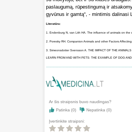
paslaugumą, rūpestingumą ir atsakomyb
gyvūnus ir gamtą“, - mintimis dalinasi 
Literatūra:
1. Endenburg N, van Lith HA. The influence of animals on the d
2. Poresky RH. Companion Animals and other Factors Affecting
3. Simeonsdotter Svensson A. THE IMPACT OF THE ANIM
LEARN FROM AND WITH PETS: THE EXAMPLE OF DOG AND CAT
Ar šis straipsnis buvo naudingas?
Patinka (
0
)
Nepatinka (
0
)
Įvertinkite straipsni: