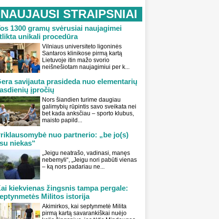
NAUJAUSI STRAIPSNIAI
os 1300 gramų svėrusiai naujagimei
tlikta unikali procedūra
Vilniaus universiteto ligoninės
Santaros klinikose pirmą kartą
Lietuvoje itin mažo svorio
neišnešiotam naujagimiui per k...
era savijauta prasideda nuo elementarių
asdienių įpročių
Nors šiandien turime daugiau
galimybių rūpintis savo sveikata nei
bet kada anksčiau – sporto klubus,
maisto papild...
riklausomybė nuo partnerio: „be jo(s)
su niekas“
„Jeigu neatrašo, vadinasi, manęs
nebemyli“, „Jeigu nori pabūti vienas
– ką nors padariau ne...
ai kiekvienas žingsnis tampa pergale:
eptynmetės Militos istorija
Akimirkos, kai septynmetė Milita
pirmą kartą savarankiškai nuėjo