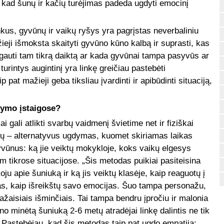
 kad šunų ir kačių turėjimas padeda ugdyti emocinį
kus, gyvūnų ir vaikų ryšys yra pagrįstas neverbaliniu
eji išmoksta skaityti gyvūno kūno kalbą ir suprasti, kas
 gauti tam tikrą daiktą ar kada gyvūnai tampa pasyvūs ar
urintys augintinį yra linkę greičiau pastebėti
pat mažieji geba tiksliau įvardinti ir apibūdinti situaciją,
gdymo įstaigose?
i gali atlikti svarbų vaidmenį švietime net ir fiziškai
ų – alternatyvus ugdymas, kuomet skiriamas laikas
yvūnus: ką jie veiktų mokykloje, koks vaikų elgesys
am tikrose situacijose. „Šis metodas puikiai pasiteisina
 apie šuniuką ir ką jis veiktų klasėje, kaip reaguotų į
jas, kaip išreikštų savo emocijas. Šuo tampa personažu,
žaisiais išminčiais. Tai tampa bendru įpročiu ir malonia
no minėtą šuniuką 2-6 metų atradėjai linkę dalintis ne tik
. Pastebėjau, kad šis metodas taip pat ugdo empatiją: