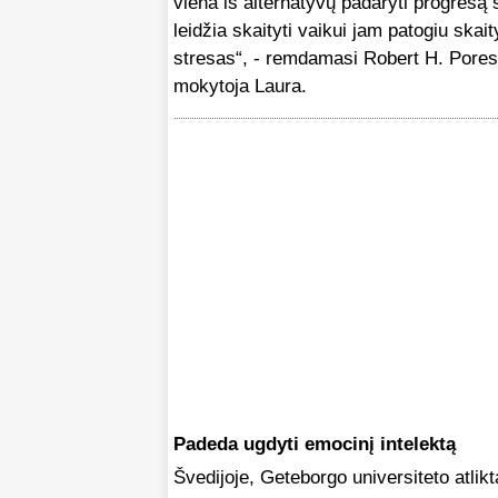
viena iš alternatyvų padaryti progresą 
leidžia skaityti vaikui jam patogiu sk
stresas“, - remdamasi Robert H. Poresk
mokytoja Laura.
Padeda ugdyti emocinį intelektą
Švedijoje, Geteborgo universiteto atlik