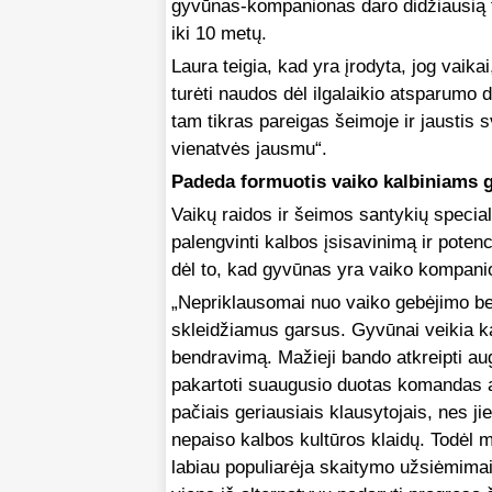
gyvūnas-kompanionas daro didžiausią t
iki 10 metų.
Laura teigia, kad yra įrodyta, jog vaikai
turėti naudos dėl ilgalaikio atsparumo 
tam tikras pareigas šeimoje ir jaustis 
vienatvės jausmu“.
Padeda formuotis vaiko kalbiniams
Vaikų raidos ir šeimos santykių special
palengvinti kalbos įsisavinimą ir potenci
dėl to, kad gyvūnas yra vaiko kompani
„Nepriklausomai nuo vaiko gebėjimo bend
skleidžiamus garsus. Gyvūnai veikia ka
bendravimą. Mažieji bando atkreipti au
pakartoti suaugusio duotas komandas aug
pačiais geriausiais klausytojais, nes ji
nepaiso kalbos kultūros klaidų. Todėl ma
labiau populiarėja skaitymo užsiėmima