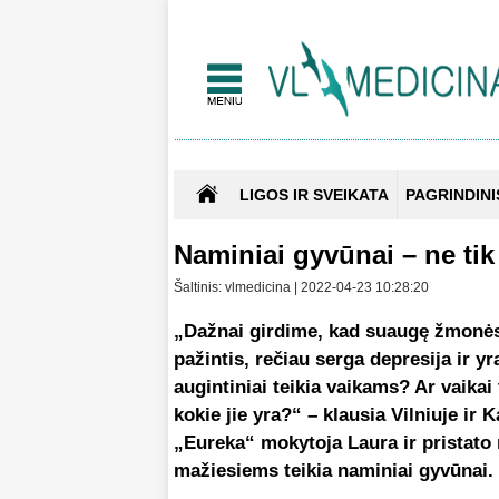
LIGOS IR SVEIKATA
PAGRINDINI
Naminiai gyvūnai – ne ti
Šaltinis: vlmedicina | 2022-04-23 10:28:20
„Dažnai girdime, kad suaugę žmonės,
pažintis, rečiau serga depresija ir y
augintiniai teikia vaikams? Ar vaikai
kokie jie yra?“ – klausia Vilniuje i
„Eureka“ mokytoja Laura ir pristato 
mažiesiems teikia naminiai gyvūnai.