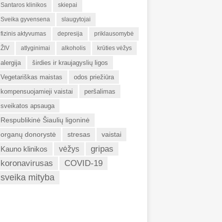
Santaros klinikos
skiepai
Sveika gyvensena
slaugytojai
fizinis aktyvumas
depresija
priklausomybė
ŽIV
atlyginimai
alkoholis
krūties vėžys
alergija
širdies ir kraujagyslių ligos
Vegetariškas maistas
odos priežiūra
kompensuojamieji vaistai
peršalimas
sveikatos apsauga
Respublikinė Šiaulių ligoninė
organų donorystė
stresas
vaistai
gripas
Kauno klinikos
vėžys
koronavirusas
COVID-19
sveika mityba