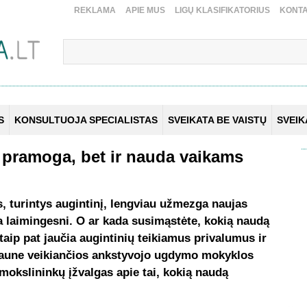
REKLAMA
APIE MUS
LIGŲ KLASIFIKATORIUS
KONTA
S
KONSULTUOJA SPECIALISTAS
SVEIKATA BE VAISTŲ
SVEI
k pramoga, bet ir nauda vaikams
 turintys augintinį, lengviau užmezga naujas
ra laimingesni. O ar kada susimąstėte, kokią naudą
 taip pat jaučia augintinių teikiamus privalumus ir
r Kaune veikiančios ankstyvojo ugdymo mokyklos
mokslininkų įžvalgas apie tai, kokią naudą