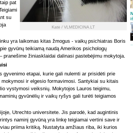
taip pat
Teigiami
N
ant su
i
oja
Katė / VLMEDICINA.LT
ninku yra laikomas kitas žmogus - vaikų psichiatras Boris
 apie gyvūnų teikiamą naudą Amerikos psichologų
 – pranešime žiniasklaidai dalinasi pastebėjimu mokytoja.
uisi
 gyvenimo etapai, kurie gali nulemti ar prisidėti prie
mokymosi ir elgesio formavimosi. Santykiai su kitais
glio vystymosi veiksnių. Mokytojos Lauros teigimu,
 naminių gyvūnėlių ir vaikų ryšys gali turėti teigiamos
joje, Utrechto universitete. Jis parodė, kad augintinis
rintys naminį gyvūną yra linkę teigiamai vertini save ir
au priima kritiką. Nustatyta amžiaus riba, iki kurios