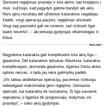
Senstant regėjimas prastėjo ir kita akimi, tad kreipęsis į
mus, sužinojo, kad pagydyti galime bandyti abi akis.
Nors gerų rezultatų dėl užleistos kataraktos negalėjau
žadėti, visgi operacija pavyko, regėjimas atsistatė.
Visgi taip pasisekti gali ne visiems, tad rizikuoti ilgai
laukti neverta", – akcentuoja gydytojas oftalmologas V.
Kilius.
REKLAMA
Negydoma katarakta gali komplikuotis kita akių liga –
glaukoma. Dėl kataraktos lęšiukas išburksta, katarakta
komplikuojasi, atsiranda glaukoma, ilgainiui žūsta akies
optinis nervas, o tada jau nėra galimybių padėti.
„Vis labiau atidėdamas operaciją, pacientas rizikuoja
nebeatgauti maksimaliai gero regėjimo. Geriausia
operuoti, kai katarakta tik nustatoma. Ši liga savaime
nepraeina, o ilgainiui tik progresuoja, matymas vis
prastėja", – sako akių gydytojas.