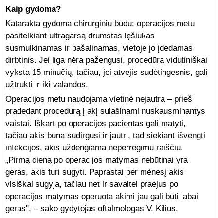
Kaip gydoma?
Katarakta gydoma chirurginiu būdu: operacijos metu
pasitelkiant ultragarsą drumstas lęšiukas
susmulkinamas ir pašalinamas, vietoje jo įdedamas
dirbtinis. Jei liga nėra pažengusi, procedūra vidutiniškai
vyksta 15 minučių, tačiau, jei atvejis sudėtingesnis, gali
užtrukti ir iki valandos.
Operacijos metu naudojama vietinė nejautra – prieš
pradedant procedūrą į akį sulašinami nuskausminantys
vaistai. Iškart po operacijos pacientas gali matyti,
tačiau akis būna sudirgusi ir jautri, tad siekiant išvengti
infekcijos, akis uždengiama neperregimu raiščiu.
„Pirmą dieną po operacijos matymas nebūtinai yra
geras, akis turi sugyti. Paprastai per mėnesį akis
visiškai sugyja, tačiau net ir savaitei praėjus po
operacijos matymas operuota akimi jau gali būti labai
geras", – sako gydytojas oftalmologas V. Kilius.