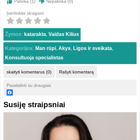
Patinka (
1
)
Nepatinka (
0
)
Įvertinkite straipsni:
Žymos:
katarakta
,
Vaidas Kilius
Kategorijos:
Man rūpi
,
Akys
,
Ligos ir sveikata
,
Konsultuoja specialistas
skaityti komentarus (0)
Rašyti komentarą
Pasidalinti su draugais
Susiję straipsniai