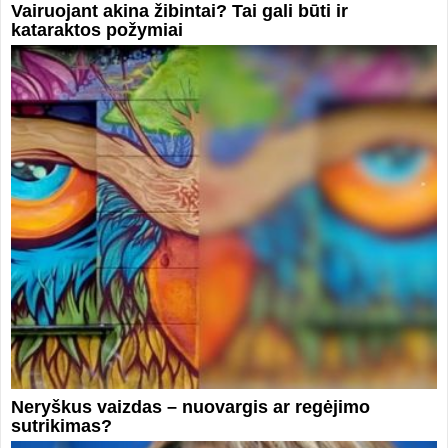
Vairuojant akina žibintai? Tai gali būti ir
kataraktos požymiai
Neryškus vaizdas – nuovargis ar regėjimo
sutrikimas?