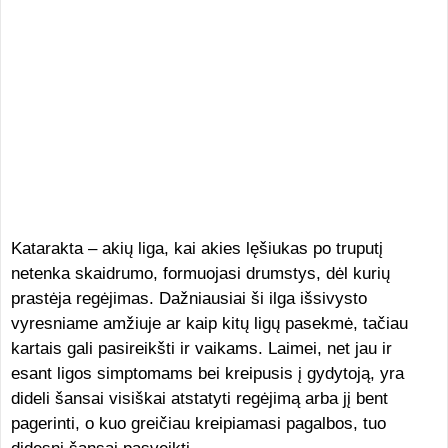
Katarakta – akių liga, kai akies lęšiukas po truputį
netenka skaidrumo, formuojasi drumstys, dėl kurių
prastėja regėjimas. Dažniausiai ši ilga išsivysto
vyresniame amžiuje ar kaip kitų ligų pasekmė, tačiau
kartais gali pasireikšti ir vaikams. Laimei, net jau ir
esant ligos simptomams bei kreipusis į gydytoją, yra
dideli šansai visiškai atstatyti regėjimą arba jį bent
pagerinti, o kuo greičiau kreipiamasi pagalbos, tuo