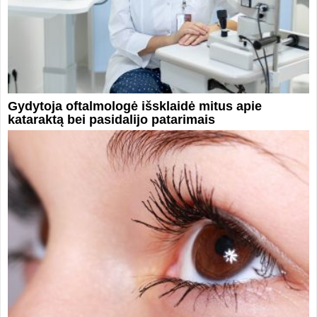
Gydytoja oftalmologė išsklaidė mitus apie
kataraktą bei pasidalijo patarimais