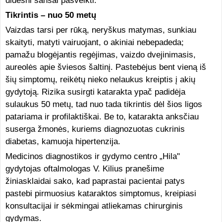
didesni šansai pasveikti.
Tikrintis – nuo 50 metų
Vaizdas tarsi per rūką, neryškus matymas, sunkiau
skaityti, matyti vairuojant, o akiniai nebepadeda;
pamažu blogėjantis regėjimas, vaizdo dvejinimasis,
aureolės apie šviesos šaltinį. Pastebėjus bent vieną iš
šių simptomų, reikėtų nieko nelaukus kreiptis į akių
gydytoją. Rizika susirgti katarakta ypač padidėja
sulaukus 50 metų, tad nuo tada tikrintis dėl šios ligos
patariama ir profilaktiškai. Be to, katarakta anksčiau
suserga žmonės, kuriems diagnozuotas cukrinis
diabetas, kamuoja hipertenzija.
Medicinos diagnostikos ir gydymo centro „Hila"
gydytojas oftalmologas V. Kilius pranešime
žiniasklaidai sako, kad paprastai pacientai patys
pastebi pirmuosius kataraktos simptomus, kreipiasi
konsultacijai ir sėkmingai atliekamas chirurginis
gydymas.