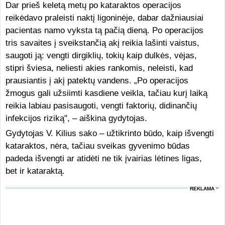
Dar prieš keletą metų po kataraktos operacijos
reikėdavo praleisti naktį ligoninėje, dabar dažniausiai
pacientas namo vyksta tą pačią dieną. Po operacijos
tris savaites į sveikstančią akį reikia lašinti vaistus,
saugoti ją: vengti dirgiklių, tokių kaip dulkės, vėjas,
stipri šviesa, neliesti akies rankomis, neleisti, kad
prausiantis į akį patektų vandens. „Po operacijos
žmogus gali užsiimti kasdiene veikla, tačiau kurį laiką
reikia labiau pasisaugoti, vengti faktorių, didinančių
infekcijos riziką", – aiškina gydytojas.
Gydytojas V. Kilius sako – užtikrinto būdo, kaip išvengti
kataraktos, nėra, tačiau sveikas gyvenimo būdas
padeda išvengti ar atidėti ne tik įvairias lėtines ligas,
bet ir kataraktą.
REKLAMA