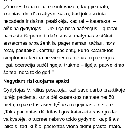
„Žmonės būna nepatenkinti vaizdu, kurį jie mato,
kreipiasi dėl rūko akyse, sako, kad jokie akiniai
nepadeda ir dažnai paaiškėja, kad tai – katarakta, –
aiškina gydytojas. – Jei liga nėra pažengusi, ją labai
paprasta išoperuoti, dažniausiai matymas visiškai
atstatomas arba ženkliai pagerinamas, tačiau, nors
retai, pasitaiko „kantrių" pacientų, kurie kataraktos
simptomus kenčia ne vienerius metus, o pažengus
ligai, operacija sudėtingėja, trukmė – ilgėja, pasveikimo
šansai nėra tokie geri."
Negydant rizikuojama apakti
Gydytojas V. Kilius pasakoja, kad savo darbo praktikoje
turėjo pacientą, kuris dėl kataraktos nematė net 50
metų, o pakeitus akies lęšiuką regėjimas atsistatė.
„Toks pacientas dėl kitos ligos katarakta susirgo dar
vaikystėje, o tuomet nebuvo tokio gydymo, kaip šiais
laikais, tad iki šiol pacientas viena akimi prastai matė.