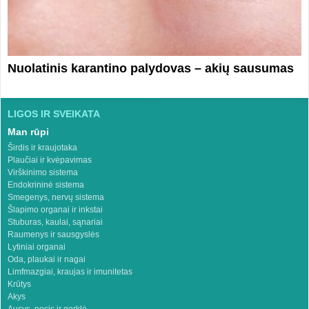
Nuolatinis karantino palydovas – akių sausumas
LIGOS IR SVEIKATA
Man rūpi
Širdis ir kraujotaka
Plaučiai ir kvėpavimas
Virškinimo sistema
Endokrininė sistema
Smegenys, nervų sistema
Šlapimo organai ir inkstai
Stuburas, kaulai, sąnariai
Raumenys ir sausgyslės
Lytiniai organai
Oda, plaukai ir nagai
Limfmazgiai, kraujas ir imunitetas
Krūtys
Akys
Ausys, nosis ir gerklė