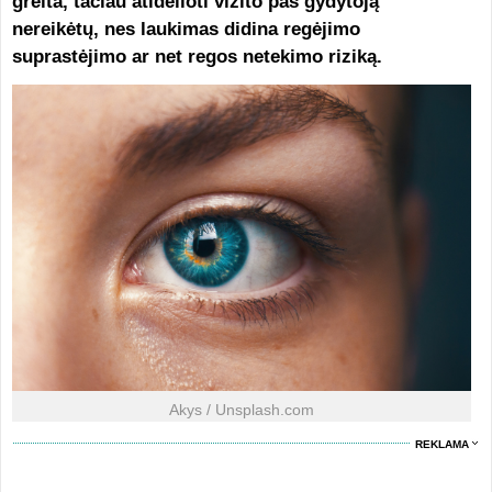
greita, tačiau atidėlioti vizito pas gydytoją
nereikėtų, nes laukimas didina regėjimo
suprastėjimo ar net regos netekimo riziką.
Akys / Unsplash.com
REKLAMA