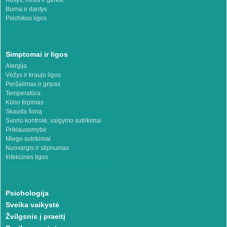
Burna ir dantys
Psichikos ligos
Simptomai ir ligos
Alergija
Vėžys ir kraujo ligos
Peršalimas ir gripas
Temperatūra
Kūno tirpimas
Skauda šoną
Svorio kontrolė, valgymo sutrikimai
Priklausomybė
Miego sutrikimai
Nuovargis ir silpnumas
Infekcinės ligos
Psichologija
Sveika vaikystė
Žvilgsnis į praeitį