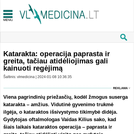
Katarakta: operacija paprasta ir
greita, tačiau atidėliojimas gali
kainuoti regėjimą
Šaltinis: vlmedicina | 2024-01-08 10:36:35
REKLAMA
Viena pagrindinių priežasčių, kodėl žmogus suserga
katarakta – amžius. Vidutinė gyvenimo trukmė
ilgėja, o kataraktos išsivystymo tikimybė didėja.
Gydytojas oftalmologas Vaidas Kilius sako, kad
šiais laikais kataraktos operacija – paprasta ir