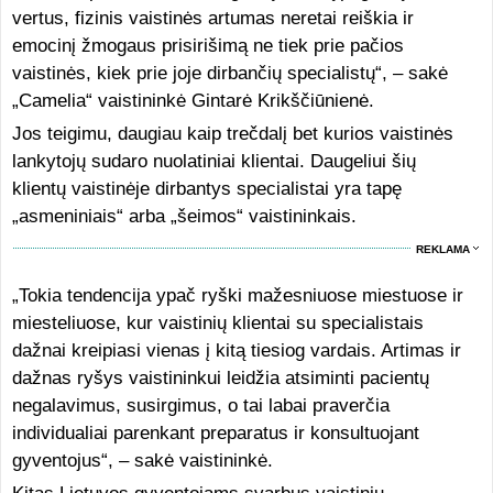
vertus, fizinis vaistinės artumas neretai reiškia ir
emocinį žmogaus prisirišimą ne tiek prie pačios
vaistinės, kiek prie joje dirbančių specialistų“, – sakė
„Camelia“ vaistininkė Gintarė Krikščiūnienė.
Jos teigimu, daugiau kaip trečdalį bet kurios vaistinės
lankytojų sudaro nuolatiniai klientai. Daugeliui šių
klientų vaistinėje dirbantys specialistai yra tapę
„asmeniniais“ arba „šeimos“ vaistininkais.
REKLAMA
„Tokia tendencija ypač ryški mažesniuose miestuose ir
miesteliuose, kur vaistinių klientai su specialistais
dažnai kreipiasi vienas į kitą tiesiog vardais. Artimas ir
dažnas ryšys vaistininkui leidžia atsiminti pacientų
negalavimus, susirgimus, o tai labai praverčia
individualiai parenkant preparatus ir konsultuojant
gyventojus“, – sakė vaistininkė.