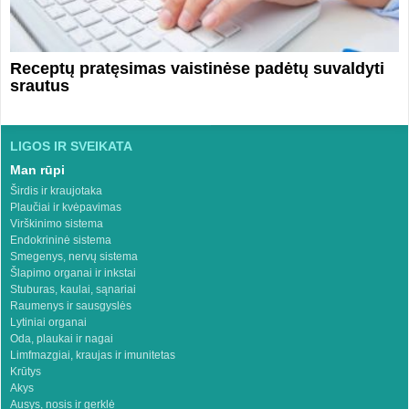
Receptų pratęsimas vaistinėse padėtų suvaldyti
srautus
LIGOS IR SVEIKATA
Man rūpi
Širdis ir kraujotaka
Plaučiai ir kvėpavimas
Virškinimo sistema
Endokrininė sistema
Smegenys, nervų sistema
Šlapimo organai ir inkstai
Stuburas, kaulai, sąnariai
Raumenys ir sausgyslės
Lytiniai organai
Oda, plaukai ir nagai
Limfmazgiai, kraujas ir imunitetas
Krūtys
Akys
Ausys, nosis ir gerklė