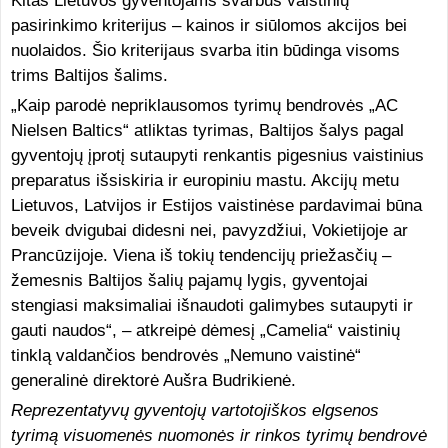
Kitas Lietuvos gyventojams svarbus vaistinių
pasirinkimo kriterijus – kainos ir siūlomos akcijos bei
nuolaidos. Šio kriterijaus svarba itin būdinga visoms
trims Baltijos šalims.
„Kaip parodė nepriklausomos tyrimų bendrovės „AC
Nielsen Baltics“ atliktas tyrimas, Baltijos šalys pagal
gyventojų įprotį sutaupyti renkantis pigesnius vaistinius
preparatus išsiskiria ir europiniu mastu. Akcijų metu
Lietuvos, Latvijos ir Estijos vaistinėse pardavimai būna
beveik dvigubai didesni nei, pavyzdžiui, Vokietijoje ar
Prancūzijoje. Viena iš tokių tendencijų priežasčių –
žemesnis Baltijos šalių pajamų lygis, gyventojai
stengiasi maksimaliai išnaudoti galimybes sutaupyti ir
gauti naudos“, – atkreipė dėmesį „Camelia“ vaistinių
tinklą valdančios bendrovės „Nemuno vaistinė“
generalinė direktorė Aušra Budrikienė.
Reprezentatyvų gyventojų vartotojiškos elgsenos
tyrimą visuomenės nuomonės ir rinkos tyrimų bendrovė