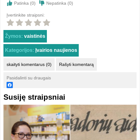
Patinka (
0
)
Nepatinka (
0
)
Įvertinkite straipsni:
Žymos:
vaistinės
Kategorijos:
Įvairios naujienos
skaityti komentarus (0)
Rašyti komentarą
Pasidalinti su draugais
Susiję straipsniai