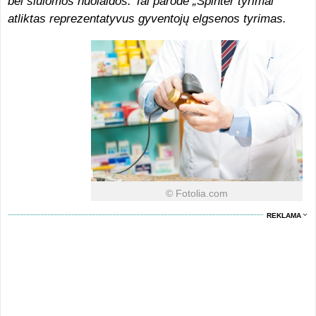
bei siūlomos nuolaidos. Tai parodė „Spinter tyrimai“
atliktas reprezentatyvus gyventojų elgsenos tyrimas.
© Fotolia.com
REKLAMA