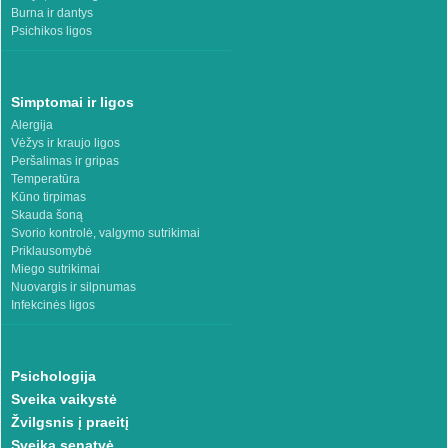
Burna ir dantys
Psichikos ligos
Simptomai ir ligos
Alergija
Vėžys ir kraujo ligos
Peršalimas ir gripas
Temperatūra
Kūno tirpimas
Skauda šoną
Svorio kontrolė, valgymo sutrikimai
Priklausomybė
Miego sutrikimai
Nuovargis ir silpnumas
Infekcinės ligos
Psichologija
Sveika vaikystė
Žvilgsnis į praeitį
Sveika senatvė