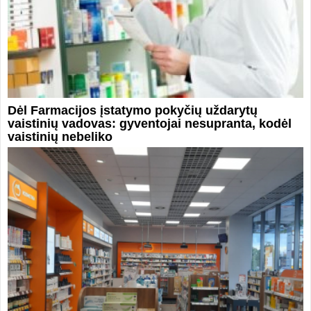
Dėl Farmacijos įstatymo pokyčių uždarytų
vaistinių vadovas: gyventojai nesupranta, kodėl
vaistinių nebeliko