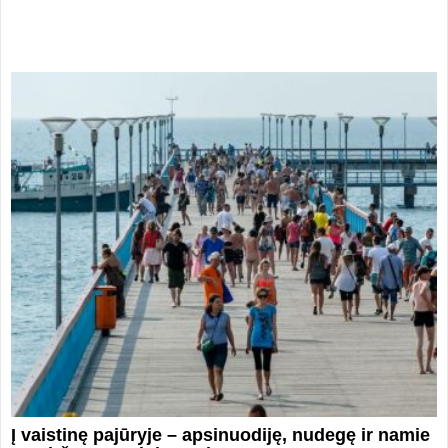
Į vaistinę pajūryje – apsinuodiję, nudegę ir namie