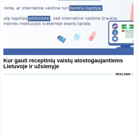
Kur gauti receptinių vaistų atostogaujantiems
Lietuvoje ir užsienyje
REKLAMA