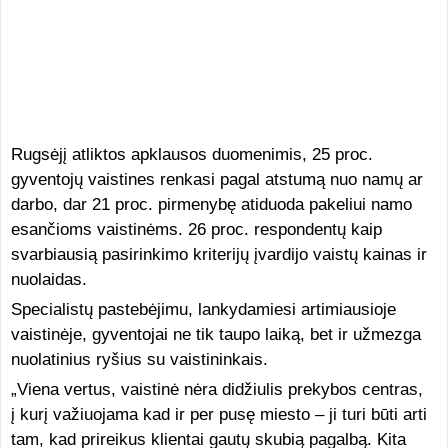
Rugsėjį atliktos apklausos duomenimis, 25 proc.
gyventojų vaistines renkasi pagal atstumą nuo namų ar
darbo, dar 21 proc. pirmenybę atiduoda pakeliui namo
esančioms vaistinėms. 26 proc. respondentų kaip
svarbiausią pasirinkimo kriterijų įvardijo vaistų kainas ir
nuolaidas.
Specialistų pastebėjimu, lankydamiesi artimiausioje
vaistinėje, gyventojai ne tik taupo laiką, bet ir užmezga
nuolatinius ryšius su vaistininkais.
„Viena vertus, vaistinė nėra didžiulis prekybos centras,
į kurį važiuojama kad ir per pusę miesto – ji turi būti arti
tam, kad prireikus klientai gautų skubią pagalbą. Kita