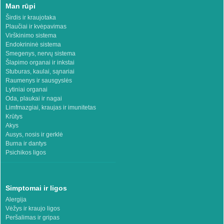
Man rūpi
Širdis ir kraujotaka
Plaučiai ir kvėpavimas
Virškinimo sistema
Endokrininė sistema
Smegenys, nervų sistema
Šlapimo organai ir inkstai
Stuburas, kaulai, sąnariai
Raumenys ir sausgyslės
Lytiniai organai
Oda, plaukai ir nagai
Limfmazgiai, kraujas ir imunitetas
Krūtys
Akys
Ausys, nosis ir gerklė
Burna ir dantys
Psichikos ligos
Simptomai ir ligos
Alergija
Vėžys ir kraujo ligos
Peršalimas ir gripas