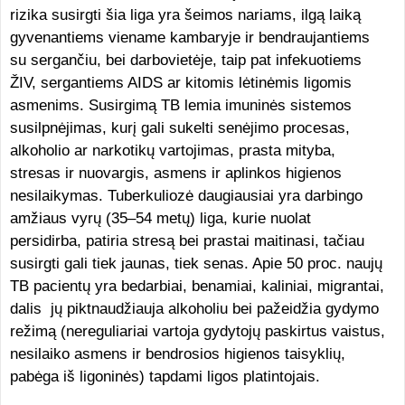
rizika susirgti šia liga yra šeimos nariams, ilgą laiką
gyvenantiems viename kambaryje ir bendraujantiems
su sergančiu, bei darbovietėje, taip pat infekuotiems
ŽIV, sergantiems AIDS ar kitomis lėtinėmis ligomis
asmenims. Susirgimą TB lemia imuninės sistemos
susilpnėjimas, kurį gali sukelti senėjimo procesas,
alkoholio ar narkotikų vartojimas, prasta mityba,
stresas ir nuovargis, asmens ir aplinkos higienos
nesilaikymas. Tuberkuliozė daugiausiai yra darbingo
amžiaus vyrų (35–54 metų) liga, kurie nuolat
persidirba, patiria stresą bei prastai maitinasi, tačiau
susirgti gali tiek jaunas, tiek senas. Apie 50 proc. naujų
TB pacientų yra bedarbiai, benamiai, kaliniai, migrantai,
dalis jų piktnaudžiauja alkoholiu bei pažeidžia gydymo
režimą (nereguliariai vartoja gydytojų paskirtus vaistus,
nesilaiko asmens ir bendrosios higienos taisyklių,
pabėga iš ligoninės) tapdami ligos platintojais.