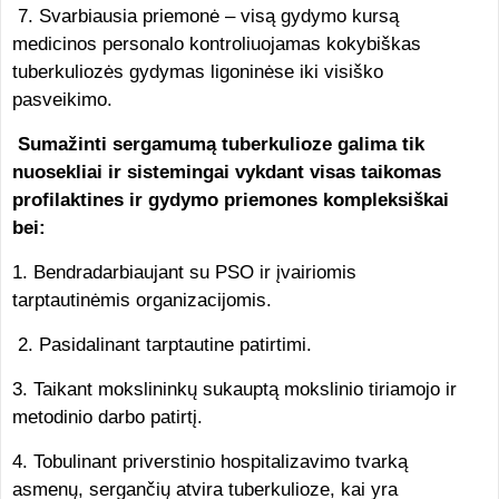
7. Svarbiausia priemonė – visą gydymo kursą
medicinos personalo kontroliuojamas kokybiškas
tuberkuliozės gydymas ligoninėse iki visiško
pasveikimo.
Sumažinti sergamumą tuberkulioze galima tik
nuosekliai ir sistemingai vykdant visas taikomas
profilaktines ir gydymo priemones kompleksiškai
bei:
1. Bendradarbiaujant su PSO ir įvairiomis
tarptautinėmis organizacijomis.
2. Pasidalinant tarptautine patirtimi.
3. Taikant mokslininkų sukauptą mokslinio tiriamojo ir
metodinio darbo patirtį.
4. Tobulinant priverstinio hospitalizavimo tvarką
asmenų, sergančių atvira tuberkulioze, kai yra