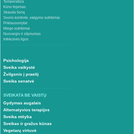
Temperatūra
Kūno tirpimas
Skauda šoną
Svorio kontrolė, valgymo sutrikimai
Priklausomybė
Miego sutrikimai
Nuovargis ir silpnumas
Infekcinės ligos
Psichologija
Sveika vaikystė
Žvilgsnis į praeitį
Sveika senatvė
SVEIKATA BE VAISTŲ
Gydymas augalais
Alternatyvios terapijos
Sveika mityba
Sveikas ir gražus kūnas
Vegetarų virtuvė