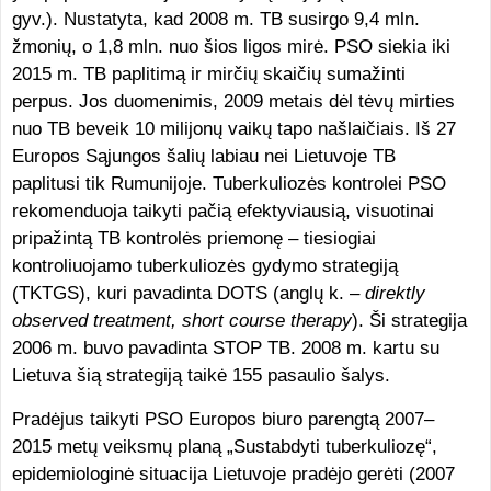
gyv.). Nustatyta, kad 2008 m. TB susirgo 9,4 mln.
žmonių, o 1,8 mln. nuo šios ligos mirė. PSO siekia iki
2015 m. TB paplitimą ir mirčių skaičių sumažinti
perpus. Jos duomenimis, 2009 metais dėl tėvų mirties
nuo TB beveik 10 milijonų vaikų tapo našlaičiais. Iš 27
Europos Sąjungos šalių labiau nei Lietuvoje TB
paplitusi tik Rumunijoje. Tuberkuliozės kontrolei PSO
rekomenduoja taikyti pačią efektyviausią, visuotinai
pripažintą TB kontrolės priemonę – tiesiogiai
kontroliuojamo tuberkuliozės gydymo strategiją
(TKTGS), kuri pavadinta DOTS (anglų k. –
direktly
observed treatment, short course therapy
). Ši strategija
2006 m. buvo pavadinta STOP TB. 2008 m. kartu su
Lietuva šią strategiją taikė 155 pasaulio šalys.
Pradėjus taikyti PSO Europos biuro parengtą 2007–
2015 metų veiksmų planą „Sustabdyti tuberkuliozę“,
epidemiologinė situacija Lietuvoje pradėjo gerėti (2007