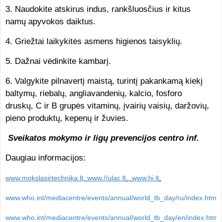
3. Naudokite atskirus indus, rankšluosčius ir kitus
namų apyvokos daiktus.
4. Griežtai laikykitės asmens higienos taisyklių.
5. Dažnai vėdinkite kambarį.
6. Valgykite pilnavertį maistą, turintį pakankamą kiekį
baltymų, riebalų, angliavandenių, kalcio, fosforo
druskų, C ir B grupės vitaminų, įvairių vaisių, daržovių,
pieno produktų, kepenų ir žuvies.
Sveikatos mokymo ir ligų prevencijos centro inf.
Daugiau informacijos:
www.mokslasirtechnika.lt
,
www.//ulac.lt
.,
www.hi.lt
.
.
www.who.int/mediacentre/events/annual/world_tb_day/ru/index.html
www.who.int/mediacentre/events/annual/world_tb_day/en/index.html