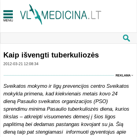
Kaip išvengti tuberkuliozės
2012-03-21 12:08:34
REKLAMA
Sveikatos mokymo ir ligų prevencijos centro Sveikatos
mokykla primena, kad kiekvienais metais kovo 24
dieną Pasaulio sveikatos organizacijos (PSO)
sprendimu minima Pasaulio tuberkuliozės diena, kurios
tikslas – atkreipti visuomenės dėmesį į šios ligos
paplitimą bei dedamas pastangas kovojant su ja. Šią
dieną taip pat stengiamasi informuoti gyventojus apie