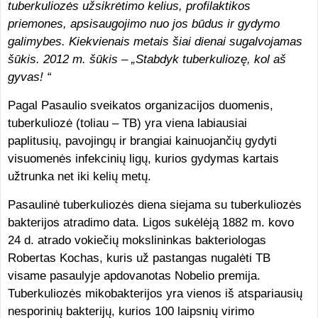
tuberkuliozės užsikrėtimo kelius, profilaktikos
priemones, apsisaugojimo nuo jos būdus ir gydymo
galimybes. Kiekvienais metais šiai dienai sugalvojamas
šūkis. 2012 m. šūkis – „Stabdyk tuberkuliozę, kol aš
gyvas! “
Pagal Pasaulio sveikatos organizacijos duomenis,
tuberkuliozė (toliau – TB) yra viena labiausiai
paplitusių, pavojingų ir brangiai kainuojančių gydyti
visuomenės infekcinių ligų, kurios gydymas kartais
užtrunka net iki kelių metų.
Pasaulinė tuberkuliozės diena siejama su tuberkuliozės
bakterijos atradimo data. Ligos sukėlėją 1882 m. kovo
24 d. atrado vokiečių mokslininkas bakteriologas
Robertas Kochas, kuris už pastangas nugalėti TB
visame pasaulyje apdovanotas Nobelio premija.
Tuberkuliozės mikobakterijos yra vienos iš atspariausių
nesporinių bakterijų, kurios 100 laipsnių virimo