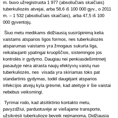
m. buvo užregistruota 1 977 (absoliučiais skaičiais)
tuberkuliozės atvejai, arba 58,6 iš 100 000 gyv., o 2011
m. – 1 532 (absoliučiais skaičiais), arba 47,5 iš 100
000 gyventojų.
Šiuo metu medikams didžiausią susirūpinimą kelia
vaistams atsparios ligos formos, nes tuberkuliozės
atsparumas vaistams yra žmogaus sukurta liga,
reikalaujanti ypatingai kruopščios, sistemingos jos
kontrolės ir gydymo. Daugiau nei penkiasdešimtmetį
pasaulyje nėra atrasta naujų efektyvių vaistų nuo
tuberkuliozės, nes visada yra skiriamas toks pat
standartinis gydymas, todėl daugėjant atsparios
infekcijos atvejų kyla grėsmė, kad ateityje ir šie vaistai
nebebus veiksmingi.
Tyrimai rodo, kad atsitiktinio kontakto metu,
pavyzdžiui, parduotuvėje ar viešajame transporte,
užsikrėsti tuberkulioze beveik neįmanoma
.
Didžiausia