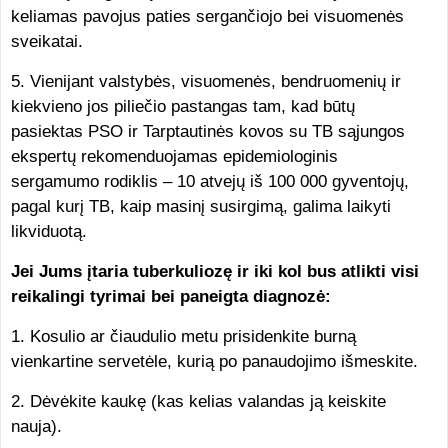
keliamas pavojus paties sergančiojo bei visuomenės
sveikatai.
5. Vienijant valstybės, visuomenės, bendruomenių ir
kiekvieno jos piliečio pastangas tam, kad būtų
pasiektas PSO ir Tarptautinės kovos su TB sąjungos
ekspertų rekomenduojamas epidemiologinis
sergamumo rodiklis – 10 atvejų iš 100 000 gyventojų,
pagal kurį TB, kaip masinį susirgimą, galima laikyti
likviduotą.
Jei Jums įtaria tuberkuliozę ir iki kol bus atlikti visi
reikalingi tyrimai bei paneigta diagnozė:
1. Kosulio ar čiaudulio metu prisidenkite burną
vienkartine servetėle, kurią po panaudojimo išmeskite.
2. Dėvėkite kaukę (kas kelias valandas ją keiskite
nauja).