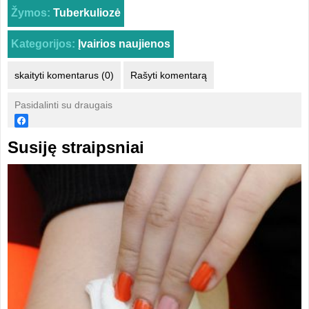
Žymos:
Tuberkuliozė
Kategorijos:
Įvairios naujienos
skaityti komentarus (0)
Rašyti komentarą
Pasidalinti su draugais
Susiję straipsniai