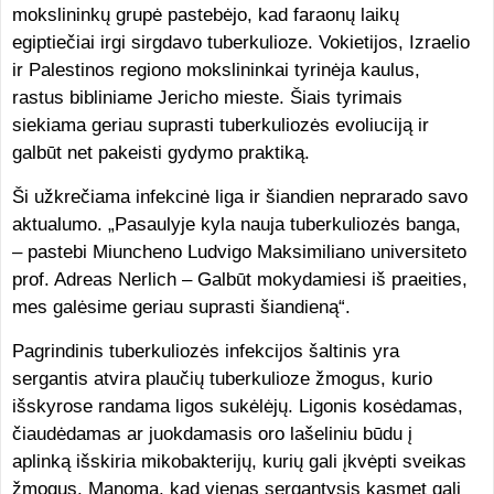
mokslininkų grupė pastebėjo, kad faraonų laikų
egiptiečiai irgi sirgdavo tuberkulioze. Vokietijos, Izraelio
ir Palestinos regiono mokslininkai tyrinėja kaulus,
rastus bibliniame Jericho mieste. Šiais tyrimais
siekiama geriau suprasti tuberkuliozės evoliuciją ir
galbūt net pakeisti gydymo praktiką.
Ši užkrečiama infekcinė liga ir šiandien neprarado savo
aktualumo. „Pasaulyje kyla nauja tuberkuliozės banga,
– pastebi Miuncheno Ludvigo Maksimiliano universiteto
prof. Adreas Nerlich – Galbūt mokydamiesi iš praeities,
mes galėsime geriau suprasti šiandieną“.
Pagrindinis tuberkuliozės infekcijos šaltinis yra
sergantis atvira plaučių tuberkulioze žmogus, kurio
išskyrose randama ligos sukėlėjų. Ligonis kosėdamas,
čiaudėdamas ar juokdamasis oro lašeliniu būdu į
aplinką išskiria mikobakterijų, kurių gali įkvėpti sveikas
žmogus. Manoma, kad vienas sergantysis kasmet gali