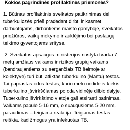
Kokios pagrindinės profilaktinės priemonės?
1. Būtinas profilaktinis sveikatos patikrinimas dėl
tuberkuliozės prieš pradedant dirbti ir kasmet
darbuotojams, dirbantiems maisto gamyboje, sveikatos
priežiūros, vaikų mokymo ir auklėjimo bei paslaugų
teikimo gyventojams srityse.
2. Sveikatos apsaugos ministerijos nustyta tvarka 7
metų amžiaus vaikams ir rizikos grupių vaikams
(bendraujantiems su sergančiais TB šeimoje ar
kolektyve) turi būti atliktas tuberkulino (Mantu) testas.
Tai paprastas odos testas, kurio metu nedidelis kiekis
tuberkulino įšvirkščiamas po oda vidinėje dilbio dalyje.
Tuberkulino įšvirkštimo vietoje gali atsirasti patinimas.
Vaikams papulė 5-16 mm, o suaugusiems 5-20 mm,
paraudimas – teigiama reakcija. Teigiamas testas
reiškia, kad žmogus yra infekuotas TB.