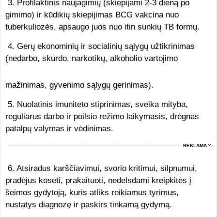
3. Profilaktinis naujagimių (skiepijami 2-3 dieną po
gimimo) ir kūdikių skiepijimas BCG vakcina nuo
tuberkuliozės, apsaugo juos nuo itin sunkių TB formų.
4. Gerų ekonominių ir socialinių sąlygų užtikrinimas
(nedarbo, skurdo, narkotikų, alkoholio vartojimo
mažinimas, gyvenimo sąlygų gerinimas).
5. Nuolatinis imuniteto stiprinimas, sveika mityba,
reguliarus darbo ir poilsio režimo laikymasis, drėgnas
patalpų valymas ir vėdinimas.
REKLAMA
6. Atsiradus karščiavimui, svorio kritimui, silpnumui,
pradėjus kosėti, prakaituoti, nedelsdami kreipkitės į
šeimos gydytoją, kuris atliks reikiamus tyrimus,
nustatys diagnozę ir paskirs tinkamą gydymą.