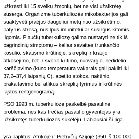
užkrėsti iki 15 sveikų žmonių, bet ne visi užsikrėtę
suserga. Organizme tuberkuliozės mikobakterijos gali
suaktyvėti praėjus daugeliui metų nuo užsikrėtimo,
patyrus stresą, nusilpus imunitetui ar susirgus kitomis
ligomis. Plaučių tuberkuliozę galima nustatyti ne tik iš
pagrindinių simptomų – kelias savaites trunkančio
kosulio, skausmo krūtinėje, skreplių ir kraujo
atkosėjimo,
bet ir svorio kritimo, nuovargio,
nedidelio
karščiavimo (kūno temperatūra vakarais gali pakilti iki
37,2–37,4 laipsnių C), apetito stokos, naktinio
prakaitavimo bei atlikus skreplių tyrimus ir krūtinės
ląstos rentgenogramą.
PSO 1993 m. tuberkuliozę paskelbė pasauline
problema, nes kas trečias pasaulio gyventojas yra
užsikrėtęs tuberkuliozės sukėlėju. Labiausiai ši liga
yra paplitusi Afrikoje ir Pietryčių Azijoje (350 iš 100 000