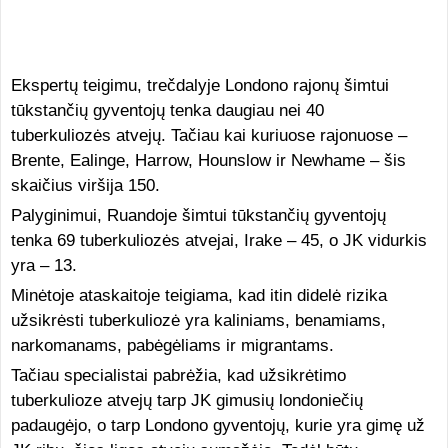
Ekspertų teigimu, trečdalyje Londono rajonų šimtui
tūkstančių gyventojų tenka daugiau nei 40
tuberkuliozės atvejų. Tačiau kai kuriuose rajonuose –
Brente, Ealinge, Harrow, Hounslow ir Newhame – šis
skaičius viršija 150.
Palyginimui, Ruandoje šimtui tūkstančių gyventojų
tenka 69 tuberkuliozės atvejai, Irake – 45, o JK vidurkis
yra – 13.
Minėtoje ataskaitoje teigiama, kad itin didelė rizika
užsikrėsti tuberkuliozė yra kaliniams, benamiams,
narkomanams, pabėgėliams ir migrantams.
Tačiau specialistai pabrėžia, kad užsikrėtimo
tuberkulioze atvejų tarp JK gimusių londoniečių
padaugėjo, o tarp Londono gyventojų, kurie yra gimę už