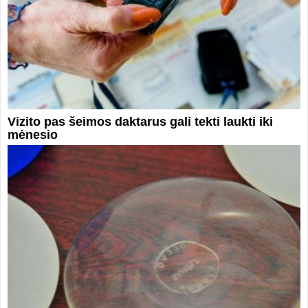
Vizito pas šeimos daktarus gali tekti laukti iki
mėnesio