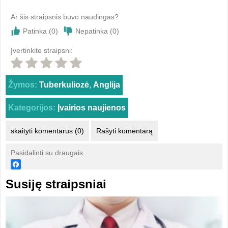
Ar šis straipsnis buvo naudingas?
Patinka (
0
)
Nepatinka (
0
)
Įvertinkite straipsni:
Žymos:
Tuberkuliozė
,
Anglija
Kategorijos:
Įvairios naujienos
skaityti komentarus (0)
Rašyti komentarą
Pasidalinti su draugais
Susiję straipsniai