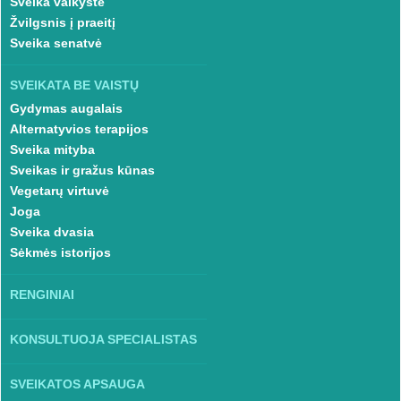
Sveika vaikystė
Žvilgsnis į praeitį
Sveika senatvė
SVEIKATA BE VAISTŲ
Gydymas augalais
Alternatyvios terapijos
Sveika mityba
Sveikas ir gražus kūnas
Vegetarų virtuvė
Joga
Sveika dvasia
Sėkmės istorijos
RENGINIAI
KONSULTUOJA SPECIALISTAS
SVEIKATOS APSAUGA