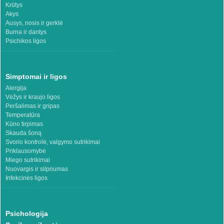
Krūtys
Akys
Ausys, nosis ir gerklė
Burna ir dantys
Psichikos ligos
Simptomai ir ligos
Alergija
Vėžys ir kraujo ligos
Peršalimas ir gripas
Temperatūra
Kūno tirpimas
Skauda šoną
Svorio kontrolė, valgymo sutrikimai
Priklausomybė
Miego sutrikimai
Nuovargis ir silpnumas
Infekcinės ligos
Psichologija