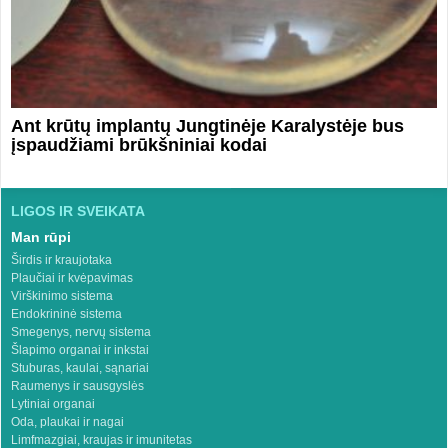
Ant krūtų implantų Jungtinėje Karalystėje bus
įspaudžiami brūkšniniai kodai
LIGOS IR SVEIKATA
Man rūpi
Širdis ir kraujotaka
Plaučiai ir kvėpavimas
Virškinimo sistema
Endokrininė sistema
Smegenys, nervų sistema
Šlapimo organai ir inkstai
Stuburas, kaulai, sąnariai
Raumenys ir sausgyslės
Lytiniai organai
Oda, plaukai ir nagai
Limfmazgiai, kraujas ir imunitetas