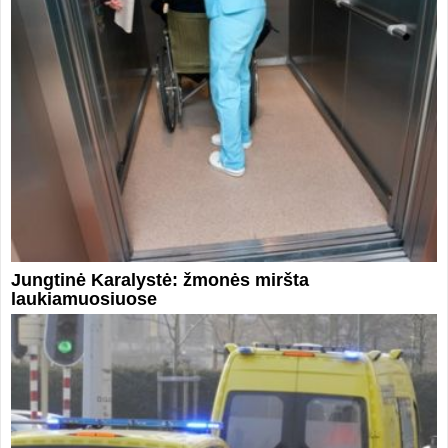
Jungtinė Karalystė: žmonės miršta
laukiamuosiuose