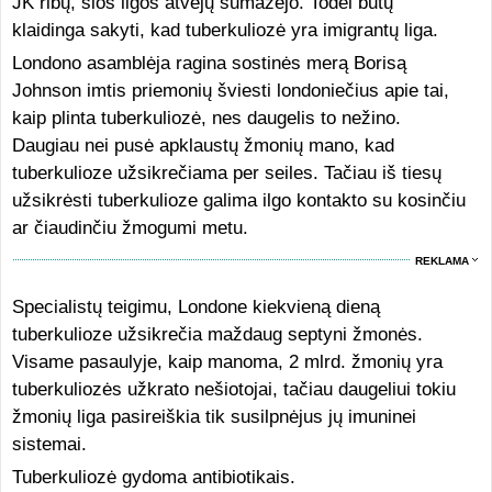
JK ribų, šios ligos atvejų sumažėjo. Todėl būtų
klaidinga sakyti, kad tuberkuliozė yra imigrantų liga.
Londono asamblėja ragina sostinės merą Borisą
Johnson imtis priemonių šviesti londoniečius apie tai,
kaip plinta tuberkuliozė, nes daugelis to nežino.
Daugiau nei pusė apklaustų žmonių mano, kad
tuberkulioze užsikrečiama per seiles. Tačiau iš tiesų
užsikrėsti tuberkulioze galima ilgo kontakto su kosinčiu
ar čiaudinčiu žmogumi metu.
REKLAMA
Specialistų teigimu, Londone kiekvieną dieną
tuberkulioze užsikrečia maždaug septyni žmonės.
Visame pasaulyje, kaip manoma, 2 mlrd. žmonių yra
tuberkuliozės užkrato nešiotojai, tačiau daugeliui tokiu
žmonių liga pasireiškia tik susilpnėjus jų imuninei
sistemai.
Tuberkuliozė gydoma antibiotikais.