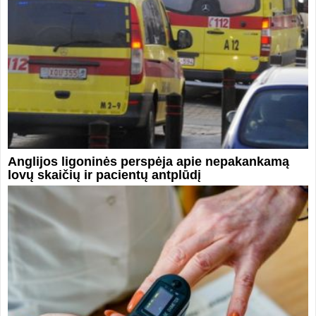
Anglijos ligoninės perspėja apie nepakankamą
lovų skaičių ir pacientų antplūdį