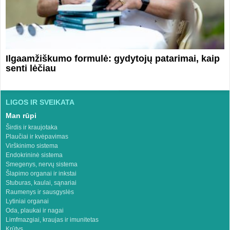
Ilgaamžiškumo formulė: gydytojų patarimai, kaip
senti lėčiau
LIGOS IR SVEIKATA
Man rūpi
Širdis ir kraujotaka
Plaučiai ir kvėpavimas
Virškinimo sistema
Endokrininė sistema
Smegenys, nervų sistema
Šlapimo organai ir inkstai
Stuburas, kaulai, sąnariai
Raumenys ir sausgyslės
Lytiniai organai
Oda, plaukai ir nagai
Limfmazgiai, kraujas ir imunitetas
Krūtys