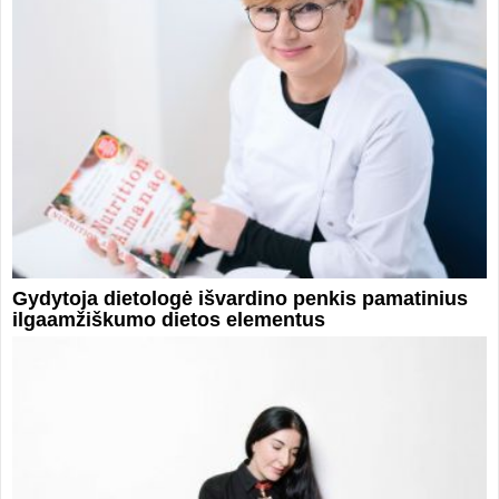
Gydytoja dietologė išvardino penkis pamatinius
ilgaamžiškumo dietos elementus