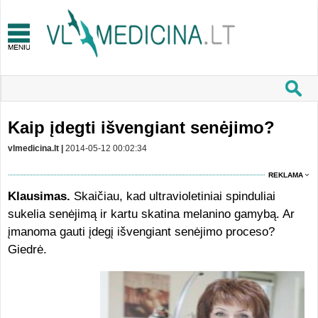
Kaip įdegti išvengiant senėjimo?
vlmedicina.lt |
2014-05-12 00:02:34
REKLAMA
Klausimas.
Skaičiau, kad ultravioletiniai spinduliai
sukelia senėjimą ir kartu skatina melanino gamybą. Ar
įmanoma gauti įdegį išvengiant senėjimo proceso?
Giedrė.