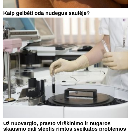
Kaip gelbėti odą nudegus saulėje?
Už nuovargio, prasto virškinimo ir nugaros
skausmo gali slėptis rimtos sveikatos problemos