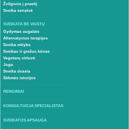
Žvilgsnis į praeitį
Sveika senatvė
SVEIKATA BE VAISTŲ
Gydymas augalais
Alternatyvios terapijos
Sveika mityba
Sveikas ir gražus kūnas
Vegetarų virtuvė
Joga
Sveika dvasia
Sėkmės istorijos
RENGINIAI
KONSULTUOJA SPECIALISTAS
SVEIKATOS APSAUGA