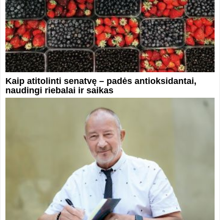
Kaip atitolinti senatvę – padės antioksidantai,
naudingi riebalai ir saikas