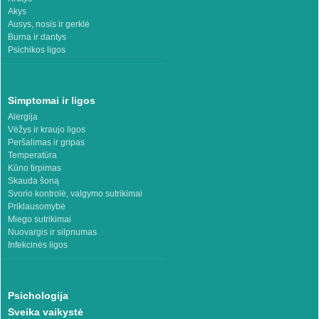
Akys
Ausys, nosis ir gerklė
Burna ir dantys
Psichikos ligos
Simptomai ir ligos
Alergija
Vėžys ir kraujo ligos
Peršalimas ir gripas
Temperatūra
Kūno tirpimas
Skauda šoną
Svorio kontrolė, valgymo sutrikimai
Priklausomybė
Miego sutrikimai
Nuovargis ir silpnumas
Infekcinės ligos
Psichologija
Sveika vaikystė