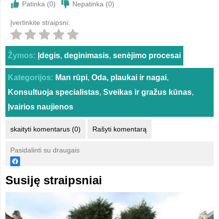
Patinka (
0
)
Nepatinka (
0
)
Įvertinkite straipsni:
Žymos:
Įdegis
,
deginimasis
,
senėjimo procesai
Kategorijos:
Man rūpi
,
Oda, plaukai ir nagai
,
Konsultuoja specialistas
,
Sveikas ir gražus kūnas
,
Įvairios naujienos
skaityti komentarus (0)
Rašyti komentarą
Pasidalinti su draugais
Susiję straipsniai