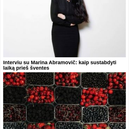
Interviu su Marina Abramovič: kaip sustabdyti
laiką prieš šventes