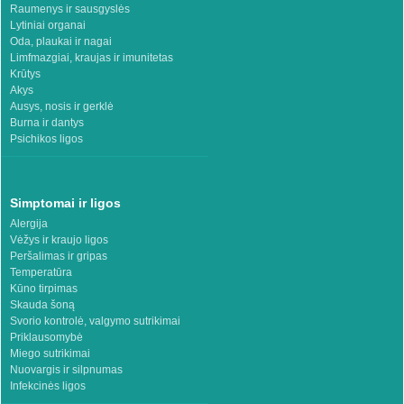
Raumenys ir sausgyslės
Lytiniai organai
Oda, plaukai ir nagai
Limfmazgiai, kraujas ir imunitetas
Krūtys
Akys
Ausys, nosis ir gerklė
Burna ir dantys
Psichikos ligos
Simptomai ir ligos
Alergija
Vėžys ir kraujo ligos
Peršalimas ir gripas
Temperatūra
Kūno tirpimas
Skauda šoną
Svorio kontrolė, valgymo sutrikimai
Priklausomybė
Miego sutrikimai
Nuovargis ir silpnumas
Infekcinės ligos