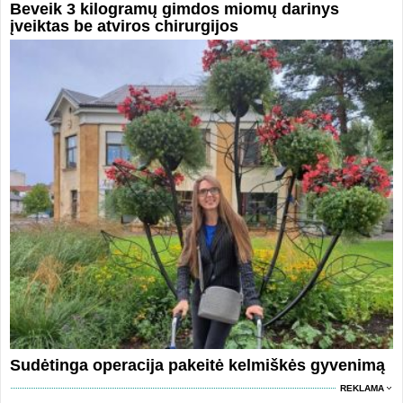
Beveik 3 kilogramų gimdos miomų darinys
įveiktas be atviros chirurgijos
Sudėtinga operacija pakeitė kelmiškės gyvenimą
REKLAMA