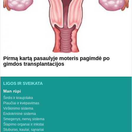
Pirmą kartą pasaulyje moteris pagimdė po
gimdos transplantacijos
LIGOS IR SVEIKATA
Man rūpi
Širdis ir kraujotaka
Plaučiai ir kvėpavimas
Virškinimo sistema
Endokrininė sistema
Smegenys, nervų sistema
Šlapimo organai ir inkstai
Stuburas, kaulai, sąnariai