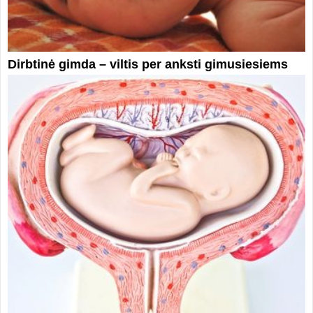
Dirbtinė gimda – viltis per anksti gimusiesiems