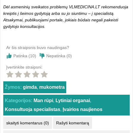
Dėl asmeninių sveikatos problemų VLMEDICINA.LT rekomenduoja
kreiptis į šeimos gydytoją arba su jo siuntimu – į specialistą.
Atsakymai, publikuojami portale, jokiais būdais negali pakeisti
gydytojo konsultacijos.
Ar šis straipsnis buvo naudingas?
Patinka (
10
)
Nepatinka (
0
)
Įvertinkite straipsni:
Žymos:
gimda
,
mukometra
Kategorijos:
Man rūpi
,
Lytiniai organai
,
Konsultuoja specialistas
,
Įvairios naujienos
skaityti komentarus (0)
Rašyti komentarą