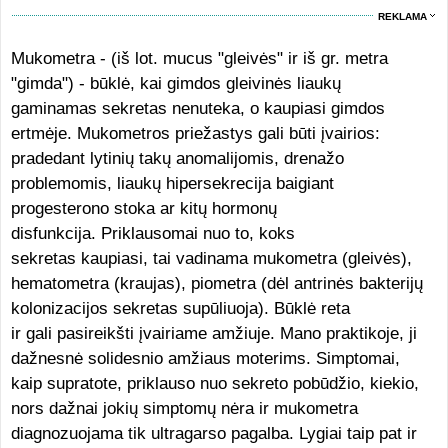
REKLAMA
Mukometra - (iš lot. mucus "gleivės" ir iš gr. metra
"gimda") - būklė, kai gimdos gleivinės liaukų
gaminamas sekretas nenuteka, o kaupiasi gimdos
ertmėje. Mukometros priežastys gali būti įvairios:
pradedant lytinių takų anomalijomis, drenažo
problemomis, liaukų hipersekrecija baigiant
progesterono stoka ar kitų hormonų
disfunkcija. Priklausomai nuo to, koks
sekretas kaupiasi, tai vadinama mukometra (gleivės),
hematometra (kraujas), piometra (dėl antrinės bakterijų
kolonizacijos sekretas supūliuoja). Būklė reta
ir gali pasireikšti įvairiame amžiuje. Mano praktikoje, ji
dažnesnė solidesnio amžiaus moterims. Simptomai,
kaip supratote, priklauso nuo sekreto pobūdžio, kiekio,
nors dažnai jokių simptomų nėra ir mukometra
diagnozuojama tik ultragarso pagalba. Lygiai taip pat ir