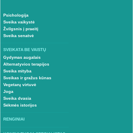
Psichologija
Sveika vaikystė
Žvilgsnis į praeitį
Sveika senatvė
SVEIKATA BE VAISTŲ
Gydymas augalais
Alternatyvios terapijos
Sveika mityba
Sveikas ir gražus kūnas
Vegetarų virtuvė
Joga
Sveika dvasia
Sėkmės istorijos
RENGINIAI