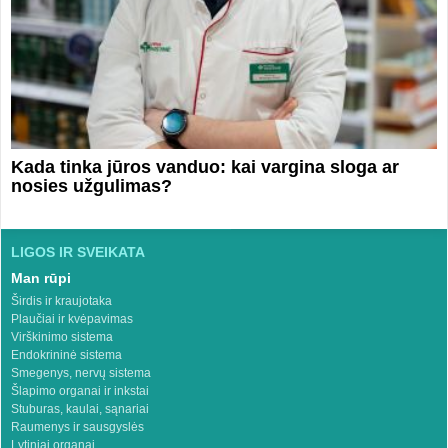
Kada tinka jūros vanduo: kai vargina sloga ar
nosies užgulimas?
LIGOS IR SVEIKATA
Man rūpi
Širdis ir kraujotaka
Plaučiai ir kvėpavimas
Virškinimo sistema
Endokrininė sistema
Smegenys, nervų sistema
Šlapimo organai ir inkstai
Stuburas, kaulai, sąnariai
Raumenys ir sausgyslės
Lytiniai organai