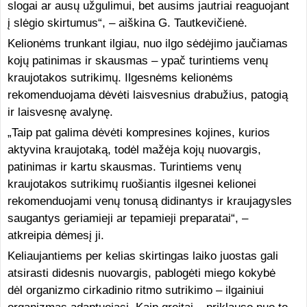
slogai ar ausų užgulimui, bet ausims jautriai reaguojant
į slėgio skirtumus“, – aiškina G. Tautkevičienė.
Kelionėms trunkant ilgiau, nuo ilgo sėdėjimo jaučiamas
kojų patinimas ir skausmas – ypač turintiems venų
kraujotakos sutrikimų. Ilgesnėms kelionėms
rekomenduojama dėvėti laisvesnius drabužius, patogią
ir laisvesnę avalynę.
„Taip pat galima dėvėti kompresines kojines, kurios
aktyvina kraujotaką, todėl mažėja kojų nuovargis,
patinimas ir kartu skausmas. Turintiems venų
kraujotakos sutrikimų ruošiantis ilgesnei kelionei
rekomenduojami venų tonusą didinantys ir kraujagysles
saugantys geriamieji ar tepamieji preparatai“, –
atkreipia dėmesį ji.
Keliaujantiems per kelias skirtingas laiko juostas gali
atsirasti didesnis nuovargis, pablogėti miego kokybė
dėl organizmo cirkadinio ritmo sutrikimo – ilgainiui