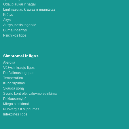
Oda, plaukai ir nagai
Limfmazgiai, kraujas ir imunitetas
Krūtys
Akys
Ausys, nosis ir gerklė
Burna ir dantys
Psichikos ligos
Simptomai ir ligos
Alergija
Vėžys ir kraujo ligos
Peršalimas ir gripas
Temperatūra
Kūno tirpimas
Skauda šoną
Svorio kontrolė, valgymo sutrikimai
Priklausomybė
Miego sutrikimai
Nuovargis ir silpnumas
Infekcinės ligos