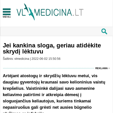
Jei kankina sloga, geriau atidėkite
skrydį lėktuvu
Šaltinis: vlmedicina | 2022-06-02 15:50:56
REKLAMA
A
rtėjant atostogų ir skrydžių lėktuvu metui, vis
daugiau gyventojų kraunasi savo kelioninius vaistų
krepšelius. Vaistininkė dalijasi savo asmenine
keliavimo patirtimi ir atkreipia dėmesį į
sloguojančius keliautojus, kuriems tinkamai
nepasiruošus gali grėsti net ausies būgnelio