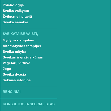
Psichologija
Sveika vaikystė
Žvilgsnis į praeitį
Sveika senatvė
SVEIKATA BE VAISTŲ
Gydymas augalais
Alternatyvios terapijos
Sveika mityba
Sveikas ir gražus kūnas
Vegetarų virtuvė
Joga
Sveika dvasia
Sėkmės istorijos
RENGINIAI
KONSULTUOJA SPECIALISTAS