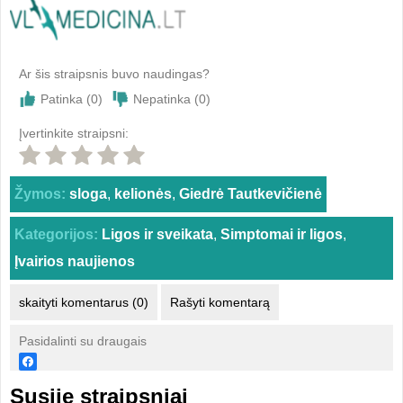
Ar šis straipsnis buvo naudingas?
Patinka (
0
)
Nepatinka (
0
)
Įvertinkite straipsni:
Žymos:
sloga
,
kelionės
,
Giedrė Tautkevičienė
Kategorijos:
Ligos ir sveikata
,
Simptomai ir ligos
,
Įvairios naujienos
skaityti komentarus (0)
Rašyti komentarą
Pasidalinti su draugais
Susiję straipsniai