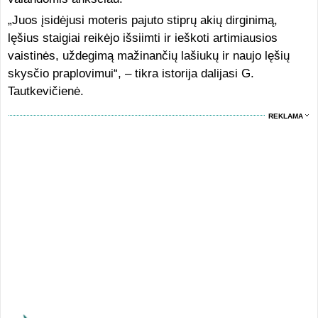
„Juos įsidėjusi moteris pajuto stiprų akių dirginimą,
lęšius staigiai reikėjo išsiimti ir ieškoti artimiausios
vaistinės, uždegimą mažinančių lašiukų ir naujo lęšių
skysčio praplovimui“, – tikra istorija dalijasi G.
Tautkevičienė.
REKLAMA