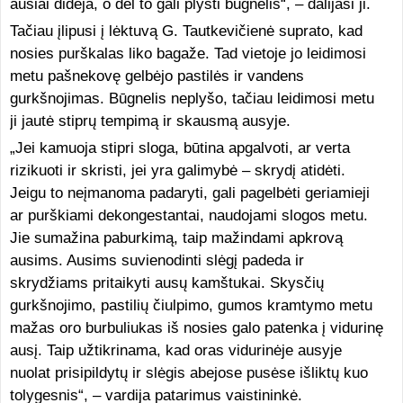
ausiai didėja, o dėl to gali plyšti būgnelis“, – dalijasi ji.
Tačiau įlipusi į lėktuvą G. Tautkevičienė suprato, kad
nosies purškalas liko bagaže. Tad vietoje jo leidimosi
metu pašnekovę gelbėjo pastilės ir vandens
gurkšnojimas. Būgnelis neplyšo, tačiau leidimosi metu
ji jautė stiprų tempimą ir skausmą ausyje.
„Jei kamuoja stipri sloga, būtina apgalvoti, ar verta
rizikuoti ir skristi, jei yra galimybė – skrydį atidėti.
Jeigu to neįmanoma padaryti, gali pagelbėti geriamieji
ar purškiami dekongestantai, naudojami slogos metu.
Jie sumažina paburkimą, taip mažindami apkrovą
ausims. Ausims suvienodinti slėgį padeda ir
skrydžiams pritaikyti ausų kamštukai. Skysčių
gurkšnojimo, pastilių čiulpimo, gumos kramtymo metu
mažas oro burbuliukas iš nosies galo patenka į vidurinę
ausį. Taip užtikrinama, kad oras vidurinėje ausyje
nuolat prisipildytų ir slėgis abejose pusėse išliktų kuo
tolygesnis“, – vardija patarimus vaistininkė.