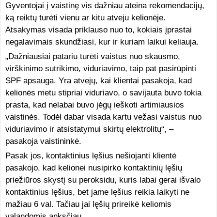
Gyventojai į vaistinę vis dažniau ateina rekomendacijų,
ką reiktų turėti vienu ar kitu atveju kelionėje.
Atsakymas visada priklauso nuo to, kokiais įprastai
negalavimais skundžiasi, kur ir kuriam laikui keliauja.
„Dažniausiai patariu turėti vaistus nuo skausmo,
virškinimo sutrikimo, viduriavimo, taip pat pasirūpinti
SPF apsauga. Yra atvejų, kai klientai pasakoja, kad
kelionės metu stipriai viduriavo, o savijauta buvo tokia
prasta, kad nelabai buvo jėgų ieškoti artimiausios
vaistinės. Todėl dabar visada kartu vežasi vaistus nuo
viduriavimo ir atsistatymui skirtų elektrolitų“, –
pasakoja vaistininkė.
Pasak jos, kontaktinius lęšius nešiojanti klientė
pasakojo, kad kelionei nusipirko kontaktinių lęšių
priežiūros skystį su peroksidu, kuris labai gerai išvalo
kontaktinius lęšius, bet jame lęšius reikia laikyti ne
mažiau 6 val. Tačiau jai lęšių prireikė keliomis
valandomis anksčiau.