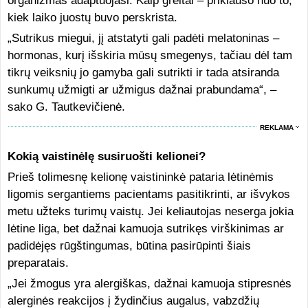
organizmas adaptuojasi. Kaip greitai – priklauso nuo to,
kiek laiko juostų buvo perskrista.
„Sutrikus miegui, jį atstatyti gali padėti melatoninas –
hormonas, kurį išskiria mūsų smegenys, tačiau dėl tam
tikrų veiksnių jo gamyba gali sutrikti ir tada atsiranda
sunkumų užmigti ar užmigus dažnai prabundama“, –
sako G. Tautkevičienė.
REKLAMA
Kokią vaistinėlę susiruošti kelionei?
Prieš tolimesnę kelionę vaistininkė pataria lėtinėmis
ligomis sergantiems pacientams pasitikrinti, ar išvykos
metu užteks turimų vaistų. Jei keliautojas neserga jokia
lėtine liga, bet dažnai kamuoja sutrikęs virškinimas ar
padidėjęs rūgštingumas, būtina pasirūpinti šiais
preparatais.
„Jei žmogus yra alergiškas, dažnai kamuoja stipresnės
alerginės reakcijos į žydinčius augalus, vabzdžių