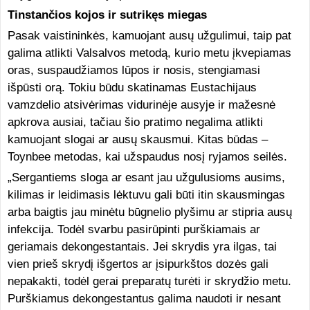
Tinstančios kojos ir sutrikęs miegas
Pasak vaistininkės, kamuojant ausų užgulimui, taip pat
galima atlikti Valsalvos metodą, kurio metu įkvepiamas
oras, suspaudžiamos lūpos ir nosis, stengiamasi
išpūsti orą. Tokiu būdu skatinamas Eustachijaus
vamzdelio atsivėrimas vidurinėje ausyje ir mažesnė
apkrova ausiai, tačiau šio pratimo negalima atlikti
kamuojant slogai ar ausų skausmui. Kitas būdas –
Toynbee metodas, kai užspaudus nosį ryjamos seilės.
„Sergantiems sloga ar esant jau užgulusioms ausims,
kilimas ir leidimasis lėktuvu gali būti itin skausmingas
arba baigtis jau minėtu būgnelio plyšimu ar stipria ausų
infekcija. Todėl svarbu pasirūpinti purškiamais ar
geriamais dekongestantais. Jei skrydis yra ilgas, tai
vien prieš skrydį išgertos ar įsipurkštos dozės gali
nepakakti, todėl gerai preparatų turėti ir skrydžio metu.
Purškiamus dekongestantus galima naudoti ir nesant