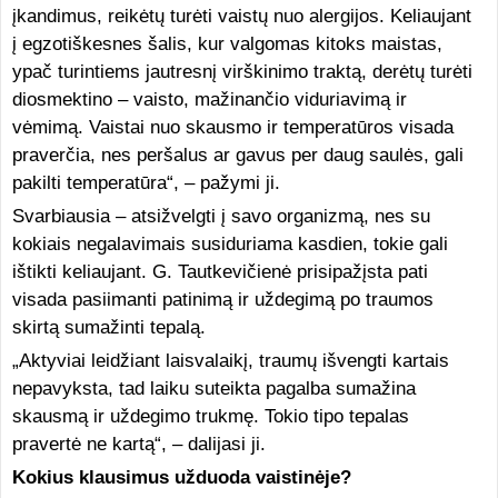
įkandimus, reikėtų turėti vaistų nuo alergijos. Keliaujant
į egzotiškesnes šalis, kur valgomas kitoks maistas,
ypač turintiems jautresnį virškinimo traktą, derėtų turėti
diosmektino – vaisto, mažinančio viduriavimą ir
vėmimą. Vaistai nuo skausmo ir temperatūros visada
praverčia, nes peršalus ar gavus per daug saulės, gali
pakilti temperatūra“, – pažymi ji.
Svarbiausia – atsižvelgti į savo organizmą, nes su
kokiais negalavimais susiduriama kasdien, tokie gali
ištikti keliaujant. G. Tautkevičienė prisipažįsta pati
visada pasiimanti patinimą ir uždegimą po traumos
skirtą sumažinti tepalą.
„Aktyviai leidžiant laisvalaikį, traumų išvengti kartais
nepavyksta, tad laiku suteikta pagalba sumažina
skausmą ir uždegimo trukmę. Tokio tipo tepalas
pravertė ne kartą“, – dalijasi ji.
Kokius klausimus užduoda vaistinėje?