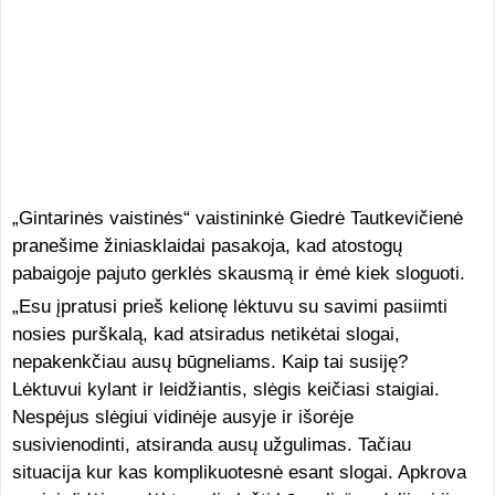
„Gintarinės vaistinės“ vaistininkė Giedrė Tautkevičienė
pranešime žiniasklaidai pasakoja, kad atostogų
pabaigoje pajuto gerklės skausmą ir ėmė kiek sloguoti.
„Esu įpratusi prieš kelionę lėktuvu su savimi pasiimti
nosies purškalą, kad atsiradus netikėtai slogai,
nepakenkčiau ausų būgneliams. Kaip tai susiję?
Lėktuvui kylant ir leidžiantis, slėgis keičiasi staigiai.
Nespėjus slėgiui vidinėje ausyje ir išorėje
susivienodinti, atsiranda ausų užgulimas. Tačiau
situacija kur kas komplikuotesnė esant slogai. Apkrova