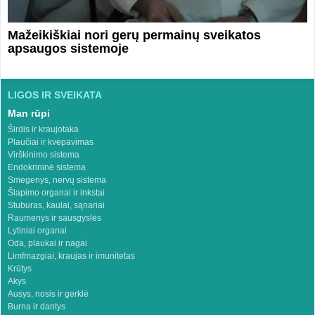
Mažeikiškiai nori gerų permainų sveikatos
apsaugos sistemoje
LIGOS IR SVEIKATA
Man rūpi
Širdis ir kraujotaka
Plaučiai ir kvėpavimas
Virškinimo sistema
Endokrininė sistema
Smegenys, nervų sistema
Šlapimo organai ir inkstai
Stuburas, kaulai, sąnariai
Raumenys ir sausgyslės
Lytiniai organai
Oda, plaukai ir nagai
Limfmazgiai, kraujas ir imunitetas
Krūtys
Akys
Ausys, nosis ir gerklė
Burna ir dantys