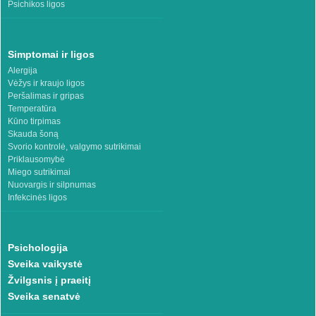
Psichikos ligos
Simptomai ir ligos
Alergija
Vėžys ir kraujo ligos
Peršalimas ir gripas
Temperatūra
Kūno tirpimas
Skauda šoną
Svorio kontrolė, valgymo sutrikimai
Priklausomybė
Miego sutrikimai
Nuovargis ir silpnumas
Infekcinės ligos
Psichologija
Sveika vaikystė
Žvilgsnis į praeitį
Sveika senatvė