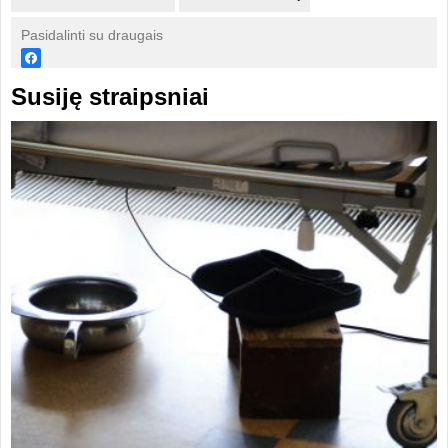
Pasidalinti su draugais
Susiję straipsniai