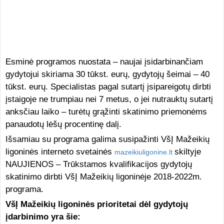
Esminė programos nuostata – naujai įsidarbinančiam
gydytojui skiriama 30 tūkst. eurų, gydytojų šeimai – 40
tūkst. eurų. Specialistas pagal sutartį įsipareigotų dirbti
įstaigoje ne trumpiau nei 7 metus, o jei nutrauktų sutartį
anksčiau laiko – turėtų grąžinti skatinimo priemonėms
panaudotų lėšų procentinę dalį.
Išsamiau su programa galima susipažinti VšĮ Mažeikių
ligoninės interneto svetainės
skiltyje
mazeikiuligonine.lt
NAUJIENOS – Trūkstamos kvalifikacijos gydytojų
skatinimo dirbti VšĮ Mažeikių ligoninėje 2018-2022m.
programa.
VšĮ Mažeikių ligoninės prioritetai dėl gydytojų
įdarbinimo yra šie: