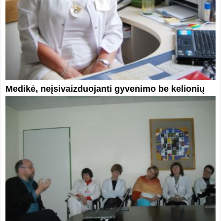
Medikė, neįsivaizduojanti gyvenimo be kelionių