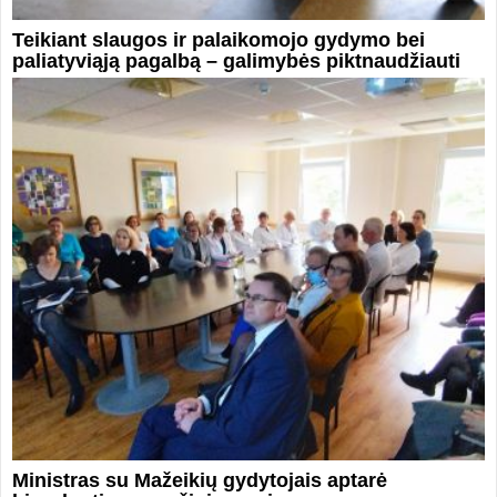
Teikiant slaugos ir palaikomojo gydymo bei
paliatyviąją pagalbą – galimybės piktnaudžiauti
Ministras su Mažeikių gydytojais aptarė