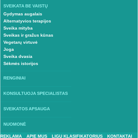
SVEIKATA BE VAISTŲ
Gydymas augalais
Alternatyvios terapijos
Sveika mityba
Sveikas ir gražus kūnas
Vegetarų virtuvė
Joga
Sveika dvasia
Sėkmės istorijos
RENGINIAI
KONSULTUOJA SPECIALISTAS
SVEIKATOS APSAUGA
NUOMONĖ
REKLAMA
APIE MUS
LIGŲ KLASIFIKATORIUS
KONTAKTAI