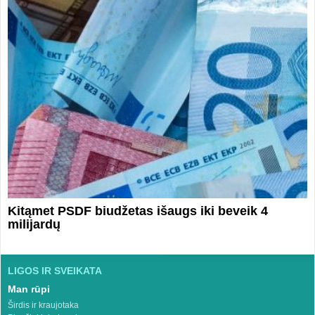
Kitąmet PSDF biudžetas išaugs iki beveik 4
milijardų
LIGOS IR SVEIKATA
Man rūpi
Širdis ir kraujotaka