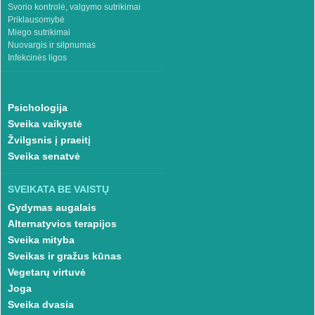
Svorio kontrolė, valgymo sutrikimai
Priklausomybė
Miego sutrikimai
Nuovargis ir silpnumas
Infekcinės ligos
Psichologija
Sveika vaikystė
Žvilgsnis į praeitį
Sveika senatvė
SVEIKATA BE VAISTŲ
Gydymas augalais
Alternatyvios terapijos
Sveika mityba
Sveikas ir gražus kūnas
Vegetarų virtuvė
Joga
Sveika dvasia