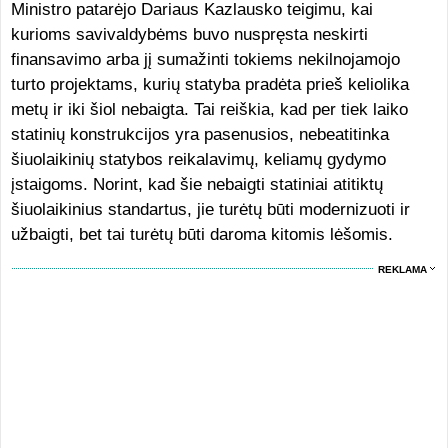
Ministro patarėjo Dariaus Kazlausko teigimu, kai
kurioms savivaldybėms buvo nuspręsta neskirti
finansavimo arba jį sumažinti tokiems nekilnojamojo
turto projektams, kurių statyba pradėta prieš keliolika
metų ir iki šiol nebaigta. Tai reiškia, kad per tiek laiko
statinių konstrukcijos yra pasenusios, nebeatitinka
šiuolaikinių statybos reikalavimų, keliamų gydymo
įstaigoms. Norint, kad šie nebaigti statiniai atitiktų
šiuolaikinius standartus, jie turėtų būti modernizuoti ir
užbaigti, bet tai turėtų būti daroma kitomis lėšomis.
REKLAMA