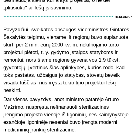
besinaudojantiems kuriantys projektai, o ne dėl
„pliusiuko“ ar lėšų įsisavinimo.
REKLAMA
Pavyzdžiui, sveikatos apsaugos viceministrės Gintarės
Šakalytės teigimu, viename iš regionų buvo suplanuota
skirti per 2 mln. eurų 2000 kv. m. nekilnojamo turto
projektui plėtoti, t. y. gydymo įstaigos statyboms ir
remontui, nors šiame regione gyvena vos 1,9 tūkst.
gyventojų. Įvertinus šias aplinkybes, kurios rodo, kad
toks pastatas, užbaigus jo statybas, stovėtų beveik
visada tuščias, nuspręsta tokio tipo projektui lėšų
neskirti.
Dar vienas pavyzdys, anot ministro patarėjo Artūro
Mažrimo, nuspręsta nefinansuoti sterilizacinės
įrengimo projekto vienoje iš ligoninių, nes kaimynystėje
esančioje ligoninėje neseniai buvo įrengta moderni
medicininių įrankių sterilizacinė.