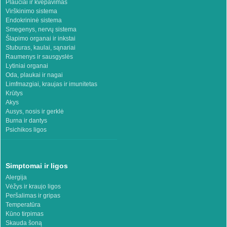
Plaučiai ir kvėpavimas
Virškinimo sistema
Endokrininė sistema
Smegenys, nervų sistema
Šlapimo organai ir inkstai
Stuburas, kaulai, sąnariai
Raumenys ir sausgyslės
Lytiniai organai
Oda, plaukai ir nagai
Limfmazgiai, kraujas ir imunitetas
Krūtys
Akys
Ausys, nosis ir gerklė
Burna ir dantys
Psichikos ligos
Simptomai ir ligos
Alergija
Vėžys ir kraujo ligos
Peršalimas ir gripas
Temperatūra
Kūno tirpimas
Skauda šoną