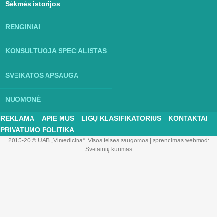
Sėkmės istorijos
RENGINIAI
KONSULTUOJA SPECIALISTAS
SVEIKATOS APSAUGA
NUOMONĖ
REKLAMA
APIE MUS
LIGŲ KLASIFIKATORIUS
KONTAKTAI
PRIVATUMO POLITIKA
2015-20 © UAB „Vlmedicina“. Visos teises saugomos
|
sprendimas webmod:
Svetainių kūrimas