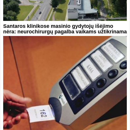
Santaros klinikose masinio gydytojų išėjimo
nėra: neurochirurgų pagalba vaikams užtikrinama