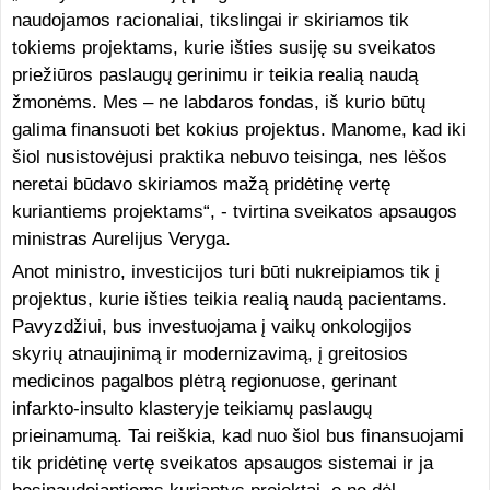
naudojamos racionaliai, tikslingai ir skiriamos tik
tokiems projektams, kurie išties susiję su sveikatos
priežiūros paslaugų gerinimu ir teikia realią naudą
žmonėms. Mes – ne labdaros fondas, iš kurio būtų
galima finansuoti bet kokius projektus. Manome, kad iki
šiol nusistovėjusi praktika nebuvo teisinga, nes lėšos
neretai būdavo skiriamos mažą pridėtinę vertę
kuriantiems projektams“, - tvirtina sveikatos apsaugos
ministras Aurelijus Veryga.
Anot ministro, investicijos turi būti nukreipiamos tik į
projektus, kurie išties teikia realią naudą pacientams.
Pavyzdžiui, bus investuojama į vaikų onkologijos
skyrių atnaujinimą ir modernizavimą, į greitosios
medicinos pagalbos plėtrą regionuose, gerinant
infarkto-insulto klasteryje teikiamų paslaugų
prieinamumą. Tai reiškia, kad nuo šiol bus finansuojami
tik pridėtinę vertę sveikatos apsaugos sistemai ir ja