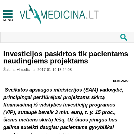
Investicijos paskirtos tik pacientams
naudingiems projektams
Šaltinis: vlmedicina | 2017-01-19 13:24:08
REKLAMA
Sveikatos apsaugos ministerijos (SAM) vadovybė,
principingai peržiūrėjusi projektams skirtą
finansavimą iš valstybės investicijų programos
(VIP), sutaupė beveik 3 mln. eurų, t. y. 15 proc.,
šiems metams skirtų lėšų. Už šiuos pinigus bus
galima suteikti daugiau pacientams gyvybiškai