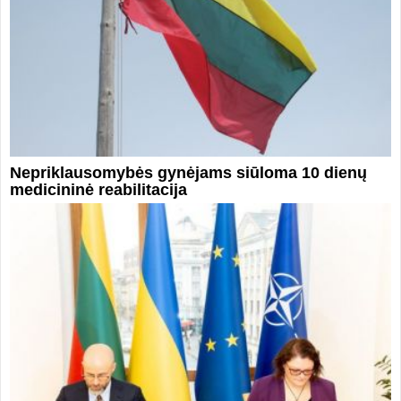
Nepriklausomybės gynėjams siūloma 10 dienų
medicininė reabilitacija