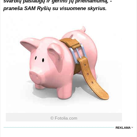
svarbių paslaugų ir gerinti jų prieinamumą
, -
praneša SAM Ryšių su visuomene skyrius.
© Fotolia.com
REKLAMA