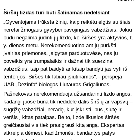
Širšių lizdas turi būti šalinamas nedelsiant
„Gyventojams trūksta žinių, kaip reikėtų elgtis su šiais
neretai žmogaus gyvybei pavojingais vabzdžiais. Jokiu
būdu negalima judinti jų lizdo, kol širšės yra aktyvios, t.
y. dienos metu. Nerekomenduotina ant jų purkšti
įvairias priemones, įsigytas parduotuvėse, nes jų
poveikis yra trumpalaikis ir dažnai tik suerzina
vabzdžius, taip pat baidyti ar kitaip bandyti jas vyti iš
teritorijos. Širšės tik labiau įsiutinamos“,– perspėja
UAB „Dezinfa“ biologas Liutauras Grigaliūnas.
Pašnekovas nerekomenduoja užsandarinti lizdo angos,
kadangi juose būna tik nedidelė dalis širšių ar vapsvų –
sugrįžę vabzdžiai, neradę, kur įskristi, bus įsiutę ir
veršis į kitas patalpas. Be to, lizde likusios širšės
greičiausiai vis tiek prasigrauš kitą angą. Ekspertas
atkreipia dėmesį, kad žmonės, bandantys patys