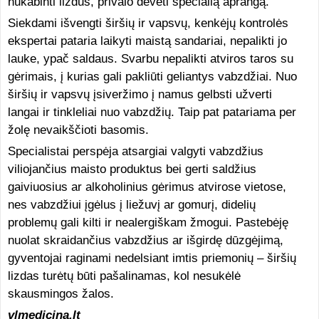
nukabinti lizdus, privalo dėvėti specialią aprangą.
Siekdami išvengti širšių ir vapsvų, kenkėjų kontrolės
ekspertai pataria laikyti maistą sandariai, nepalikti jo
lauke, ypač saldaus. Svarbu nepalikti atviros taros su
gėrimais, į kurias gali pakliūti geliantys vabzdžiai. Nuo
širšių ir vapsvų įsiveržimo į namus gelbsti užverti
langai ir tinkleliai nuo vabzdžių. Taip pat patariama per
žolę nevaikščioti basomis.
Specialistai perspėja atsargiai valgyti vabzdžius
viliojančius maisto produktus bei gerti saldžius
gaiviuosius ar alkoholinius gėrimus atvirose vietose,
nes vabzdžiui įgėlus į liežuvį ar gomurį, didelių
problemų gali kilti ir nealergiškam žmogui. Pastebėję
nuolat skraidančius vabzdžius ar išgirdę dūzgėjimą,
gyventojai raginami nedelsiant imtis priemonių – širšių
lizdas turėtų būti pašalinamas, kol nesukėlė
skausmingos žalos.
vlmedicina.lt