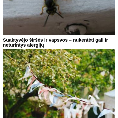
Suaktyvėjo širšės ir vapsvos – nukentėti gali ir
neturintys alergijų