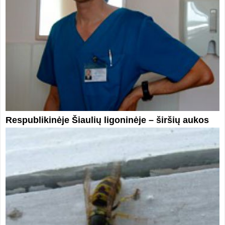
Respublikinėje Šiaulių ligoninėje – širšių aukos