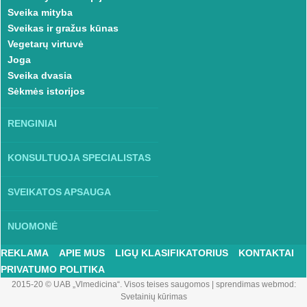
Sveika mityba
Sveikas ir gražus kūnas
Vegetarų virtuvė
Joga
Sveika dvasia
Sėkmės istorijos
RENGINIAI
KONSULTUOJA SPECIALISTAS
SVEIKATOS APSAUGA
NUOMONĖ
REKLAMA
APIE MUS
LIGŲ KLASIFIKATORIUS
KONTAKTAI
PRIVATUMO POLITIKA
2015-20 © UAB „Vlmedicina“. Visos teises saugomos
|
sprendimas webmod:
Svetainių kūrimas