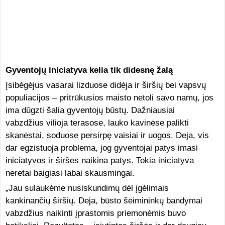
Gyventojų iniciatyva kelia tik didesnę žalą
Įsibėgėjus vasarai lizduose didėja ir širšių bei vapsvų
populiacijos – pritrūkusios maisto netoli savo namų, jos
ima dūgzti šalia gyventojų būstų. Dažniausiai
vabzdžius vilioja terasose, lauko kavinėse palikti
skanėstai, soduose persirpę vaisiai ir uogos. Deja, vis
dar egzistuoja problema, jog gyventojai patys imasi
iniciatyvos ir širšes naikina patys. Tokia iniciatyva
neretai baigiasi labai skausmingai.
„Jau sulaukėme nusiskundimų dėl įgėlimais
kankinančių širšių. Deja, būsto šeimininkų bandymai
vabzdžius naikinti įprastomis priemonėmis buvo