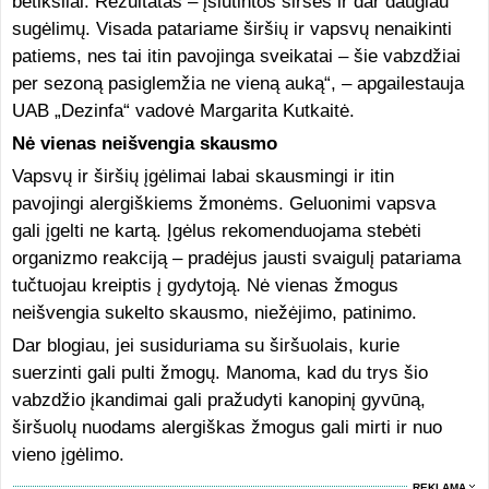
betiksliai. Rezultatas – įsiutintos širšės ir dar daugiau
sugėlimų. Visada patariame širšių ir vapsvų nenaikinti
patiems, nes tai itin pavojinga sveikatai – šie vabzdžiai
per sezoną pasiglemžia ne vieną auką“, – apgailestauja
UAB „Dezinfa“ vadovė Margarita Kutkaitė.
Nė vienas neišvengia skausmo
Vapsvų ir širšių įgėlimai labai skausmingi ir itin
pavojingi alergiškiems žmonėms. Geluonimi vapsva
gali įgelti ne kartą. Įgėlus rekomenduojama stebėti
organizmo reakciją – pradėjus jausti svaigulį patariama
tučtuojau kreiptis į gydytoją. Nė vienas žmogus
neišvengia sukelto skausmo, niežėjimo, patinimo.
Dar blogiau, jei susiduriama su širšuolais, kurie
suerzinti gali pulti žmogų. Manoma, kad du trys šio
vabzdžio įkandimai gali pražudyti kanopinį gyvūną,
širšuolų nuodams alergiškas žmogus gali mirti ir nuo
vieno įgėlimo.
REKLAMA