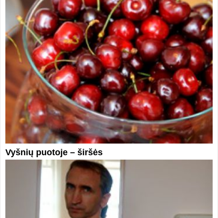
Vyšnių puotoje – širšės