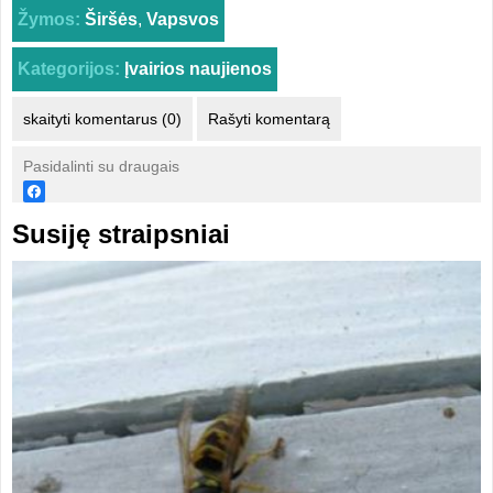
Žymos:
Širšės
,
Vapsvos
Kategorijos:
Įvairios naujienos
skaityti komentarus (0)
Rašyti komentarą
Pasidalinti su draugais
Susiję straipsniai