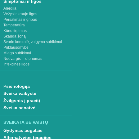
Simptomai ir ligos
Alergija
Vėžys ir kraujo ligos
Peršalimas ir gripas
Temperatūra
Kūno tirpimas
Skauda šoną
Svorio kontrolė, valgymo sutrikimai
Priklausomybė
Miego sutrikimai
Nuovargis ir silpnumas
Infekcinės ligos
Psichologija
Sveika vaikystė
Žvilgsnis į praeitį
Sveika senatvė
SVEIKATA BE VAISTŲ
Gydymas augalais
Alternatyvios terapijos