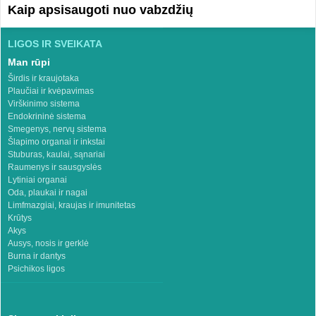
Kaip apsisaugoti nuo vabzdžių
LIGOS IR SVEIKATA
Man rūpi
Širdis ir kraujotaka
Plaučiai ir kvėpavimas
Virškinimo sistema
Endokrininė sistema
Smegenys, nervų sistema
Šlapimo organai ir inkstai
Stuburas, kaulai, sąnariai
Raumenys ir sausgyslės
Lytiniai organai
Oda, plaukai ir nagai
Limfmazgiai, kraujas ir imunitetas
Krūtys
Akys
Ausys, nosis ir gerklė
Burna ir dantys
Psichikos ligos