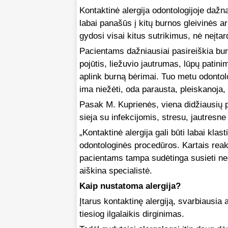
Kontaktinė alergija odontologijoje dažn
labai panašūs į kitų burnos gleivinės ar
gydosi visai kitus sutrikimus, nė neįt
Pacientams dažniausiai pasireiškia bu
pojūtis, liežuvio jautrumas, lūpų patinim
aplink burną bėrimai. Tuo metu odontol
ima niežėti, oda parausta, pleiskanoja, s
Pasak M. Kuprienės, viena didžiausių
sieja su infekcijomis, stresu, jautresn
„Kontaktinė alergija gali būti labai kla
odontologinės procedūros. Kartais reakci
pacientams tampa sudėtinga susieti ne
aiškina specialistė.
Kaip nustatoma alergija?
Įtarus kontaktinę alergiją, svarbiausia 
tiesiog ilgalaikis dirginimas.