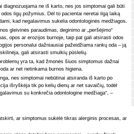
ai diagnozuojama ne iš karto, nes jos simptomai gali būti
 odos ligų požymius. Dėl to pacientai neretai ilgą laiką
ardami, kad negalavimus sukelia odontologinės medžiagos.
rnos gleivinės paraudimas, deginimo ar „peršėjimo“
as, opos ar erozijos burnoje, taip pat gali atsirasti odos
ogijos personalui dažniausiai pažeidžiama rankų oda – ją
kilinėja, gali atsirasti smulkių pūslelių.
 problemų yra ta, kad žmonės šiuos simptomus dažnai
e oda ar net netinkama burnos higiena.
stinga, nes simptomai nebūtinai atsiranda iš karto po
ja išryškėja tik po kelių dienų ar net savaičių, todėl
galavimus su konkrečia odontologine medžiaga“, –
atskirti, ar simptomus sukėlė tikras alerginis procesas, ar