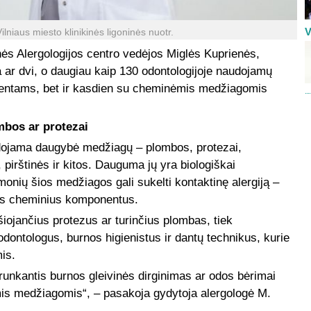
V
ilniaus miesto klinikinės ligoninės nuotr.
nės Alergologijos centro vedėjos Miglės Kuprienės,
na ar dvi, o daugiau kaip 130 odontologijoje naudojamų
ientams, bet ir kasdien su cheminėmis medžiagomis
ombos ar protezai
udojama daugybė medžiagų – plombos, protezai,
 pirštinės ir kitos. Dauguma jų yra biologiškai
monių šios medžiagos gali sukelti kontaktinę alergiją –
ius cheminius komponentus.
šiojančius protezus ar turinčius plombas, tiek
odontologus, burnos higienistus ir dantų technikus, kurie
is.
trunkantis burnos gleivinės dirginimas ar odos bėrimai
ėmis medžiagomis“, – pasakoja gydytoja alergologė M.