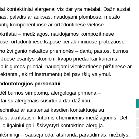
ai kontaktiniai alergenai vis dar yra metalai. Dažniausiai
romas, paladis ar auksas, naudojami plombose, metalo
lantų komponentuose ar ortodontinėse vielose.
takrilatai – medžiagos, naudojamos kompozitinėse
ose, ortodontinėse kapose bei akriliniuose protezuose.
pirmo žvilgsnio nekaltos priemonės – dantų pastos, burnos
. Juose esantys skonio ir kvapo priedai kai kuriems
 ir gumos priedai, naudojami vienkartinėse pirštinėse ar
ektantai, skirti instrumentų bei paviršių valymui.
 odontologijos personalui
 dėl burnos simptomų, alergologai primena –
stai su alergenais susiduria dar dažniau.
technikai ar asistentai kasdien kontaktuoja su
dais, akrilatais ir kitomis cheminėmis medžiagomis. Dėl
 ilgainiui gali išsivystyti kontaktinė alergija.
eikšmingi – sausėja oda, atsiranda paraudimas, niežulys.