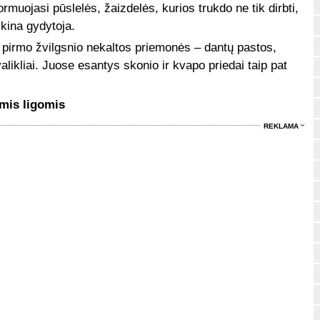
ormuojasi pūslelės, žaizdelės, kurios trukdo ne tik dirbti,
škina gydytoja.
r iš pirmo žvilgsnio nekaltos priemonės – dantų pastos,
likliai. Juose esantys skonio ir kvapo priedai taip pat
mis ligomis
REKLAMA