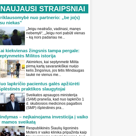
NAUJAUSI STRAIPSNIAI
riklausomybė nuo partnerio: „be jo(s)
su niekas“
„Jeigu neatrašo, vadinasi, manęs
nebemyli“, „Jeigu nori pabūti vienas
– ką nors padariau ne...
ai kiekvienas žingsnis tampa pergale:
eptynmetės Militos istorija
Akimirkos, kai septynmetė Milita
pirmą kartą savarankiškai nuėjo
kelis žingsnius, jos tėtis Mindaugas
laukė ne vienus me...
uo lapkričio pacientus galės apžiūrėti
šplėstinės praktikos slaugytojai
Sveikatos apsaugos ministerija
(SAM) praneša, kad nuo lapkričio 1
d. skubiosios medicinos pagalbos
(SMP) išplėstinės pra...
indymas – neįkainojama investicija į vaiko
r mamos sveikatą
Respublikinės Šiaulių ligoninės
Moters ir vaiko klinika pripažinta kaip