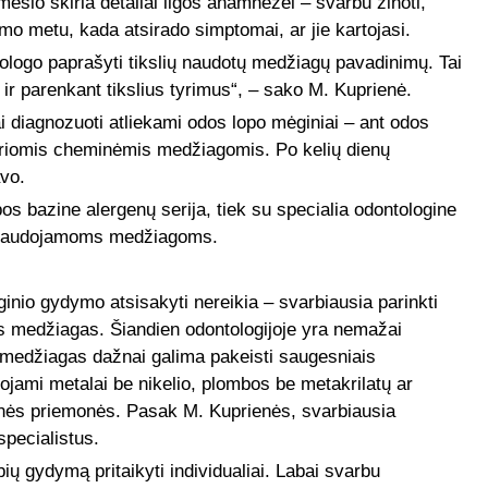
mesio skiria detaliai ligos anamnezei – svarbu žinoti,
 metu, kada atsirado simptomai, ar jie kartojasi.
ogo paprašyti tikslių naudotų medžiagų pavadinimų. Tai
ir parenkant tikslius tyrimus“, – sako M. Kuprienė.
ai diagnozuoti atliekami odos lopo mėginiai – ant odos
airiomis cheminėmis medžiagomis. Po kelių dienų
vo.
pos bazine alergenų serija, tiek su specialia odontologine
oje naudojamoms medžiagoms.
ginio gydymo atsisakyti nereikia – svarbiausia parinkti
as medžiagas. Šiandien odontologijoje yra nemažai
as medžiagas dažnai galima pakeisti saugesniais
ojami metalai be nikelio, plombos be metakrilatų ar
tinės priemonės. Pasak M. Kuprienės, svarbiausia
specialistus.
ių gydymą pritaikyti individualiai. Labai svarbu