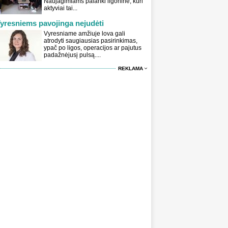
Naujagimiams palanki ligoninė, kuri
aktyviai tai...
yresniems pavojinga nejudėti
Vyresniame amžiuje lova gali
atrodyti saugiausias pasirinkimas,
ypač po ligos, operacijos ar pajutus
padažnėjusį pulsą....
REKLAMA