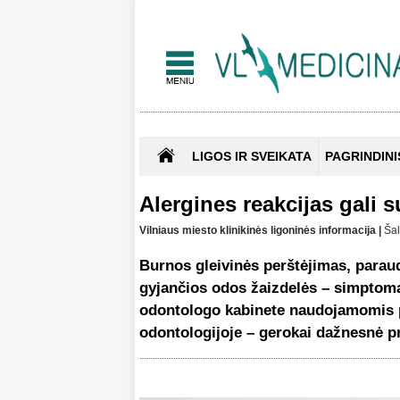
LIGOS IR SVEIKATA
PAGRINDINI
Alergines reakcijas gali s
Vilniaus miesto klinikinės ligoninės informacija |
Šal
Burnos gleivinės perštėjimas, paraud
gyjančios odos žaizdelės – simptoma
odontologo kabinete naudojamomis p
odontologijoje – gerokai dažnesnė pr