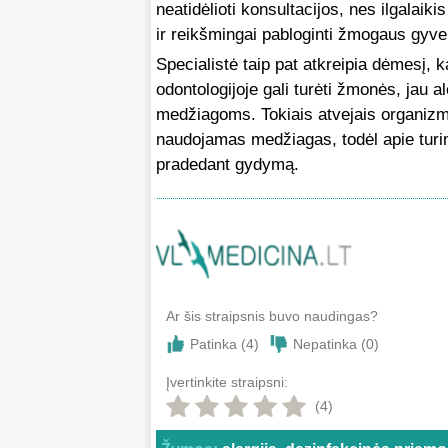
neatidėlioti konsultacijos, nes ilgalaiki
ir reikšmingai pabloginti žmogaus gyve
Specialistė taip pat atkreipia dėmesį, k
odontologijoje gali turėti žmonės, jau 
medžiagoms. Tokiais atvejais organizmas
naudojamas medžiagas, todėl apie turim
pradedant gydymą.
Ar šis straipsnis buvo naudingas?
Patinka (
4
)
Nepatinka (
0
)
Įvertinkite straipsni:
(4)