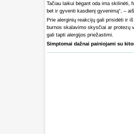
Tačiau laikui bėgant oda ima skilinėti, f
bet ir gyventi kasdienį gyvenimą“, – ai
Prie alerginių reakcijų gali prisidėti i
burnos skalavimo skysčiai ar protezų va
gali tapti alergijos priežastimi.
Simptomai dažnai painiojami su kito