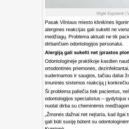
Miglė Kuprienė / V
Pasak Vilniaus miesto klinikinės ligoni
alergines reakcijas gali sukelti ne vie
medžiagų. Problema aktuali ne tik pac
dirbančiam odontologijos personalui.
Alergiją gali sukelti net įprastos pl
Odontologinėje praktikoje kasdien na
ortodontinės priemonės, dezinfektantai,
suderinamos ir saugios, tačiau daliai ž
imuninės sistemos reakciją į konkreč
Ši problema paliečia tiek pacientus, ne
odontologijos specialistus – gydytojus 
nuolat dirba su cheminėmis medžiagom
„Žmonės dažnai net neįtaria, kad ilgai 
gali būti susiję būtent su odontologin
Kuprienė.