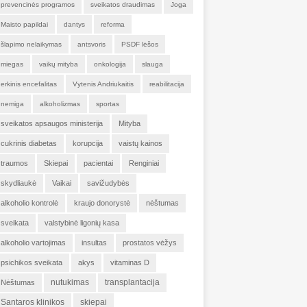
prevencinės programos
sveikatos draudimas
Joga
Maisto papildai
dantys
reforma
šlapimo nelaikymas
antsvoris
PSDF lėšos
miegas
vaikų mityba
onkologija
slauga
erkinis encefalitas
Vytenis Andriukaitis
reabilitacija
nemiga
alkoholizmas
sportas
sveikatos apsaugos ministerija
Mityba
cukrinis diabetas
korupcija
vaistų kainos
traumos
Skiepai
pacientai
Renginiai
skydliaukė
Vaikai
savižudybės
alkoholio kontrolė
kraujo donorystė
nėštumas
sveikata
valstybinė ligonių kasa
alkoholio vartojimas
insultas
prostatos vėžys
psichikos sveikata
akys
vitaminas D
nutukimas
transplantacija
Nėštumas
Santaros klinikos
skiepai