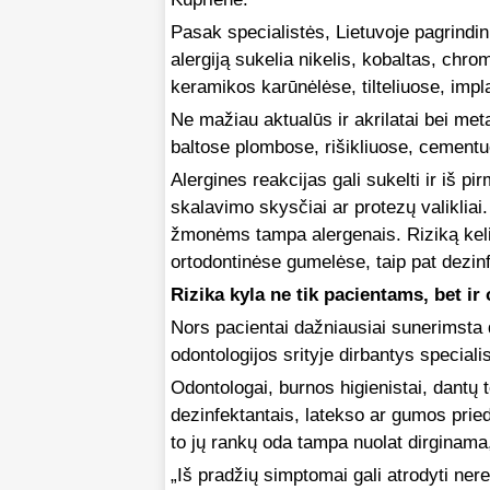
Pasak specialistės, Lietuvoje pagrindini
alergiją sukelia nikelis, kobaltas, ch
keramikos karūnėlėse, tilteliuose, imp
Ne mažiau aktualūs ir akrilatai bei me
baltose plombose, rišikliuose, cementu
Alergines reakcijas gali sukelti ir iš 
skalavimo skysčiai ar protezų valikliai
žmonėms tampa alergenais. Riziką kelia
ortodontinėse gumelėse, taip pat dezinf
Rizika kyla ne tik pacientams, bet ir
Nors pacientai dažniausiai sunerimsta
odontologijos srityje dirbantys speciali
Odontologai, burnos higienistai, dantų 
dezinfektantais, latekso ar gumos prie
to jų rankų oda tampa nuolat dirginama, o
„Iš pradžių simptomai gali atrodyti ner