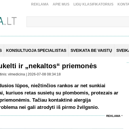
REKLAMA
APIE MUS
LIGŲ KLASIFIKATORIUS
KONTA
S
KONSULTUOJA SPECIALISTAS
SVEIKATA BE VAISTŲ
SVEI
ukelti ir „nekaltos“ priemonės
tinis: vlmedicina | 2026-07-08 08:34:18
usios lūpos, niežtinčios rankos ar net sunkiai
i, kuriuos retas susietų su plombomis, protezais ar
riemonėmis. Tačiau kontaktinė alergija
oblema nei gali atrodyti iš pirmo žvilgsnio.
REKLAMA