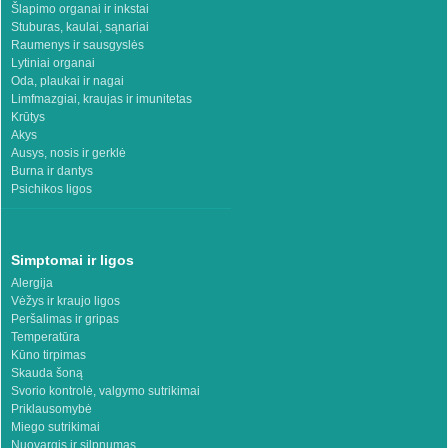
Šlapimo organai ir inkstai
Stuburas, kaulai, sąnariai
Raumenys ir sausgyslės
Lytiniai organai
Oda, plaukai ir nagai
Limfmazgiai, kraujas ir imunitetas
Krūtys
Akys
Ausys, nosis ir gerklė
Burna ir dantys
Psichikos ligos
Simptomai ir ligos
Alergija
Vėžys ir kraujo ligos
Peršalimas ir gripas
Temperatūra
Kūno tirpimas
Skauda šoną
Svorio kontrolė, valgymo sutrikimai
Priklausomybė
Miego sutrikimai
Nuovargis ir silpnumas