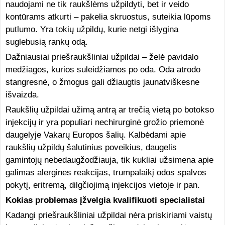
naudojami ne tik raukšlėms užpildyti, bet ir veido
kontūrams atkurti – pakelia skruostus, suteikia lūpoms
putlumo. Yra tokių užpildų, kurie netgi išlygina
suglebusią rankų odą.
Dažniausiai priešraukšliniai užpildai – želė pavidalo
medžiagos, kurios suleidžiamos po oda. Oda atrodo
stangresnė, o žmogus gali džiaugtis jaunatviškesne
išvaizda.
Raukšlių užpildai užimą antrą ar trečią vietą po botokso
injekcijų ir yra populiari nechirurginė grožio priemonė
daugelyje Vakarų Europos šalių. Kalbėdami apie
raukšlių užpildų šalutinius poveikius, daugelis
gamintojų nebedaugžodžiauja, tik kukliai užsimena apie
galimas alergines reakcijas, trumpalaikį odos spalvos
pokytį, eritremą, dilgčiojimą injekcijos vietoje ir pan.
Kokias problemas įžvelgia kvalifikuoti specialistai
Kadangi priešraukšliniai užpildai nėra priskiriami vaistų