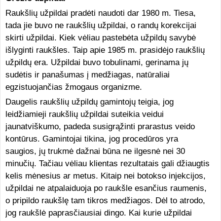
Raukšlių užpildai pradėti naudoti dar 1980 m. Tiesa,
tada jie buvo ne raukšlių užpildai, o randų korekcijai
skirti užpildai. Kiek vėliau pastebėta užpildų savybė
išlyginti raukšles. Taip apie 1985 m. prasidėjo raukšlių
užpildų era. Užpildai buvo tobulinami, gerinama jų
sudėtis ir panašumas į medžiagas, natūraliai
egzistuojančias žmogaus organizme.
Daugelis raukšlių užpildų gamintojų teigia, jog
leidžiamieji raukšlių užpildai suteikia veidui
jaunatviškumo, padeda susigrąžinti prarastus veido
kontūrus. Gamintojai tikina, jog procedūros yra
saugios, jų trukmė dažnai būna ne ilgesnė nei 30
minučių. Tačiau vėliau klientas rezultatais gali džiaugtis
kelis mėnesius ar metus. Kitaip nei botokso injekcijos,
užpildai ne atpalaiduoja po raukšle esančius raumenis,
o pripildo raukšlę tam tikros medžiagos. Dėl to atrodo,
jog raukšlė paprasčiausiai dingo. Kai kurie užpildai