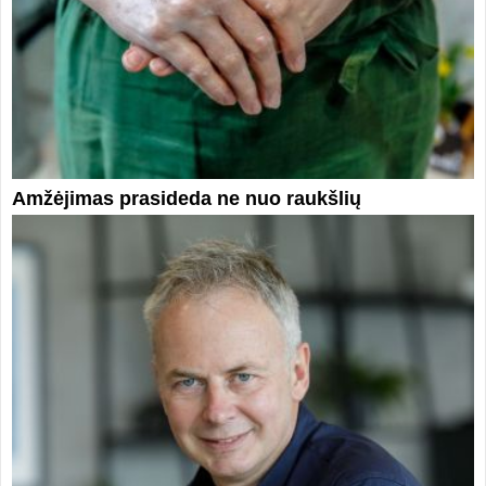
Amžėjimas prasideda ne nuo raukšlių