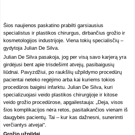
Šios naujienos paskatino prabilti garsiausius
specialistus ir plastikos chirurgus, dirbančius grožio ir
kosmetologijos industrijoje. Viena tokių specialisčių –
gydytoja Julian De Silva.
Julian De Silva pasakoja, jog per visą savo karjerą yra
girdėjusi bent apie trisdešimt atvejų, pasibaigusių
liūdnai. Pavyzdžiui, po raukšlių užpildymo procedūrų
pacientai neteko regėjimo arba kai kuriems tokios
procedūros baigėsi infarktu. Julian De Silva, kuri
specializuojasi veido plastikos chirurgijoje ir kitose
veido grožio procedūrose, apgailestauja: „Deja, visos
šios komplikacijos nėra retos, pasitaikančios vienam iš
daugybės pacientų. Tai – kur kas dažnesni, sunerimti
verčiantys atvejai“.
Grožio užpildai