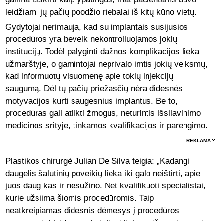
leidžiami jų pačių poodžio riebalai iš kitų kūno vietų.
Gydytojai nerimauja, kad su implantais susijusios
procedūros yra beveik nekontroliuojamos jokių
institucijų. Todėl palyginti dažnos komplikacijos lieka
užmarštyje, o gamintojai neprivalo imtis jokių veiksmų,
kad informuotų visuomenę apie tokių injekcijų
saugumą. Dėl tų pačių priežasčių nėra didesnės
motyvacijos kurti saugesnius implantus. Be to,
procedūras gali atlikti žmogus, neturintis išsilavinimo
medicinos srityje, tinkamos kvalifikacijos ir parengimo.
REKLAMA
Plastikos chirurgė Julian De Silva teigia: „Kadangi
daugelis šalutinių poveikių lieka iki galo neištirti, apie
juos daug kas ir nesužino. Net kvalifikuoti specialistai,
kurie užsiima šiomis procedūromis. Taip
neatkreipiamas didesnis dėmesys į procedūros