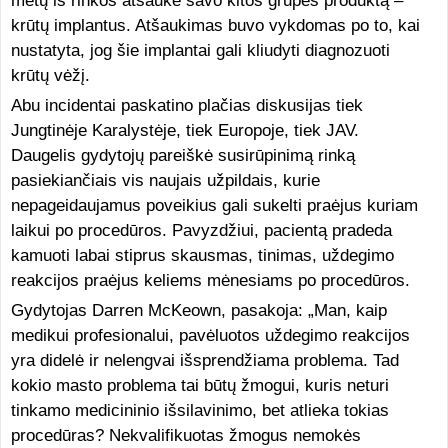
metų iš rinkos atšaukė savo kitos grupės produktą –
krūtų implantus. Atšaukimas buvo vykdomas po to, kai
nustatyta, jog šie implantai gali kliudyti diagnozuoti
krūtų vėžį.
Abu incidentai paskatino plačias diskusijas tiek
Jungtinėje Karalystėje, tiek Europoje, tiek JAV.
Daugelis gydytojų pareiškė susirūpinimą rinką
pasiekiančiais vis naujais užpildais, kurie
nepageidaujamus poveikius gali sukelti praėjus kuriam
laikui po procedūros. Pavyzdžiui, pacientą pradeda
kamuoti labai stiprus skausmas, tinimas, uždegimo
reakcijos praėjus keliems mėnesiams po procedūros.
Gydytojas Darren McKeown, pasakoja: „Man, kaip
medikui profesionalui, pavėluotos uždegimo reakcijos
yra didelė ir nelengvai išsprendžiama problema. Tad
kokio masto problema tai būtų žmogui, kuris neturi
tinkamo medicininio išsilavinimo, bet atlieka tokias
procedūras? Nekvalifikuotas žmogus nemokės