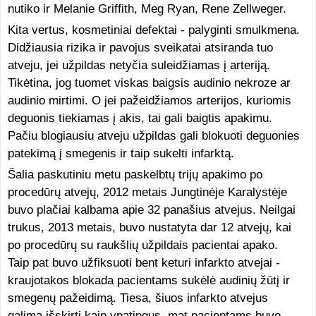
nutiko ir Melanie Griffith, Meg Ryan, Rene Zellweger.
Kita vertus, kosmetiniai defektai - palyginti smulkmena.
Didžiausia rizika ir pavojus sveikatai atsiranda tuo
atveju, jei užpildas netyčia suleidžiamas į arteriją.
Tikėtina, jog tuomet viskas baigsis audinio nekroze ar
audinio mirtimi. O jei pažeidžiamos arterijos, kuriomis
deguonis tiekiamas į akis, tai gali baigtis apakimu.
Pačiu blogiausiu atveju užpildas gali blokuoti deguonies
patekimą į smegenis ir taip sukelti infarktą.
Šalia paskutiniu metu paskelbtų trijų apakimo po
procedūrų atvejų, 2012 metais Jungtinėje Karalystėje
buvo plačiai kalbama apie 32 panašius atvejus. Neilgai
trukus, 2013 metais, buvo nustatyta dar 12 atvejų, kai
po procedūrų su raukšlių užpildais pacientai apako.
Taip pat buvo užfiksuoti bent keturi infarkto atvejai -
kraujotakos blokada pacientams sukėlė audinių žūtį ir
smegenų pažeidimą. Tiesa, šiuos infarkto atvejus
galima išskirti kaip ypatingus, mat pacientams buvo