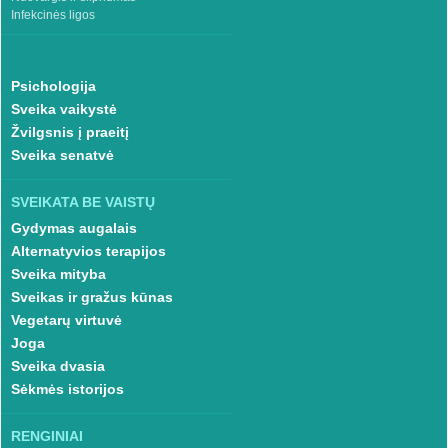
Infekcinės ligos
Psichologija
Sveika vaikystė
Žvilgsnis į praeitį
Sveika senatvė
SVEIKATA BE VAISTŲ
Gydymas augalais
Alternatyvios terapijos
Sveika mityba
Sveikas ir gražus kūnas
Vegetarų virtuvė
Joga
Sveika dvasia
Sėkmės istorijos
RENGINIAI