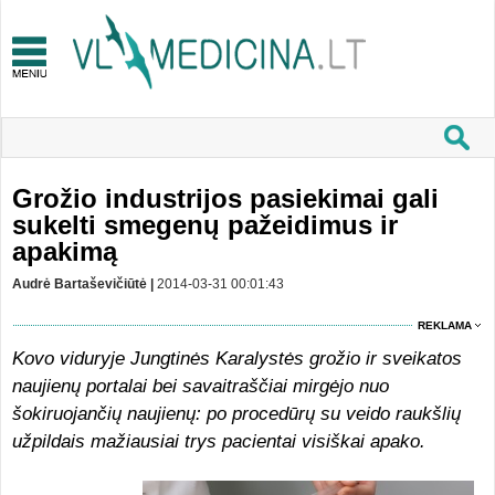
Grožio industrijos pasiekimai gali
sukelti smegenų pažeidimus ir
apakimą
Audrė Bartaševičiūtė |
2014-03-31 00:01:43
REKLAMA
Kovo viduryje Jungtinės Karalystės grožio ir sveikatos
naujienų portalai bei savaitraščiai mirgėjo nuo
šokiruojančių naujienų: po procedūrų su veido raukšlių
užpildais mažiausiai trys pacientai visiškai apako.