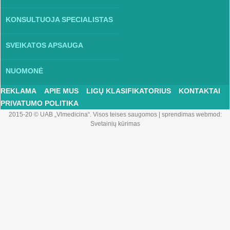
KONSULTUOJA SPECIALISTAS
SVEIKATOS APSAUGA
NUOMONĖ
REKLAMA
APIE MUS
LIGŲ KLASIFIKATORIUS
KONTAKTAI
PRIVATUMO POLITIKA
2015-20 © UAB „Vlmedicina“. Visos teises saugomos
|
sprendimas webmod:
Svetainių kūrimas