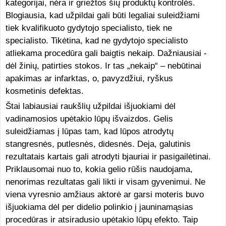
kategorijai, nėra ir griežtos šių produktų kontrolės.
Blogiausia, kad užpildai gali būti legaliai suleidžiami
tiek kvalifikuoto gydytojo specialisto, tiek ne
specialisto. Tikėtina, kad ne gydytojo specialisto
atliekama procedūra gali baigtis nekaip. Dažniausiai -
dėl žinių, patirties stokos. Ir tas „nekaip“ – nebūtinai
apakimas ar infarktas, o, pavyzdžiui, ryškus
kosmetinis defektas.
Štai labiausiai raukšlių užpildai išjuokiami dėl
vadinamosios upėtakio lūpų išvaizdos. Gelis
suleidžiamas į lūpas tam, kad lūpos atrodytų
stangresnės, putlesnės, didesnės. Deja, galutinis
rezultatais kartais gali atrodyti bjauriai ir pasigailėtinai.
Priklausomai nuo to, kokia gelio rūšis naudojama,
nenorimas rezultatas gali likti ir visam gyvenimui. Ne
viena vyresnio amžiaus aktorė ar garsi moteris buvo
išjuokiama dėl per didelio polinkio į jauninamąsias
procedūras ir atsiradusio upėtakio lūpų efekto. Taip