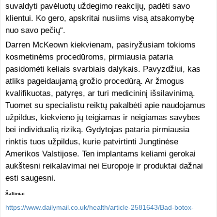
suvaldyti pavėluotų uždegimo reakcijų, padėti savo
klientui. Ko gero, apskritai nusiims visą atsakomybę
nuo savo pečių“.
Darren McKeown kiekvienam, pasiryžusiam tokioms
kosmetinėms procedūroms, pirmiausia pataria
pasidomėti keliais svarbiais dalykais. Pavyzdžiui, kas
atliks pageidaujamą grožio procedūrą. Ar žmogus
kvalifikuotas, patyręs, ar turi medicininį išsilavinimą.
Tuomet su specialistu reiktų pakalbėti apie naudojamus
užpildus, kiekvieno jų teigiamas ir neigiamas savybes
bei individualią riziką. Gydytojas pataria pirmiausia
rinktis tuos užpildus, kurie patvirtinti Jungtinėse
Amerikos Valstijose. Ten implantams keliami gerokai
aukštesni reikalavimai nei Europoje ir produktai dažnai
esti saugesni.
Šaltiniai
https://www.dailymail.co.uk/health/article-2581643/Bad-botox-