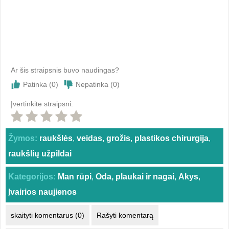
Ar šis straipsnis buvo naudingas?
Patinka (
0
)
Nepatinka (
0
)
Įvertinkite straipsni:
Žymos:
raukšlės
,
veidas
,
grožis
,
plastikos chirurgija
,
raukšlių užpildai
Kategorijos:
Man rūpi
,
Oda, plaukai ir nagai
,
Akys
,
Įvairios naujienos
skaityti komentarus (0)
Rašyti komentarą