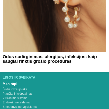
Odos sudirginimas, alergijos, infekcijos: kaip
saugiai rinktis grožio procedūras
LIGOS IR SVEIKATA
Man rūpi
Širdis ir kraujotaka
Plaučiai ir kvėpavimas
Virškinimo sistema
Endokrininė sistema
Smegenys, nervų sistema