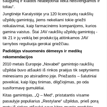
saugumą ir klaidos neabejotinai lieka neišvengiamos ir
toliau“.
Jungtinėje Karalystėje yra 120 licencijuotų raukšlių
užpildų gamintojų, jiems nekeliami tokie griežti
reikalavimai, kaip farmacinėms kompanijoms, kurios
gamina vaistus. Štai JAV raukšlių užpildų gamintojų -
tik 21 ir jų veiklą bei produkciją atitinkamos JAV
tarnybos reguliuoja gerokai griežčiau.
Padidėjęs visuomenės dėmesys ir medikų
rekomendacijos
2010 metais Europoje „Novabel“ gamintojo raukšlių
užpildai buvo atšaukti iš rinkos praėjus tik septyniems
mėnesiams po atsiradimo joje. Priežastis – šalutiniai
poveikiai, kaip lūpų tinimas, dilgčiojimas, po oda
susiformavę gumulėliai.
Kitas gamintojas, „Q – Med“, pristatantis visame
pasaulyje populiarius „Restylane“ užpildus, prieš porą