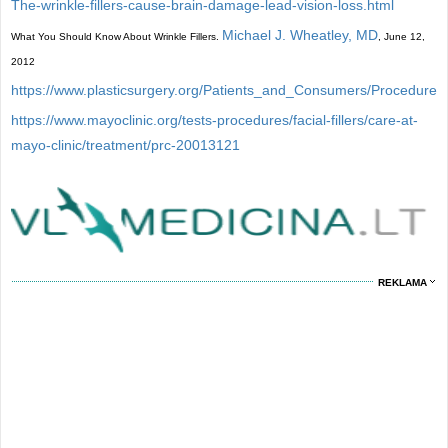
The-wrinkle-fillers-cause-brain-damage-lead-vision-loss.html
Michael J. Wheatley, MD
What You Should Know About Wrinkle Fillers.
, June 12,
2012
https://www.plasticsurgery.org/Patients_and_Consumers/Procedur
https://www.mayoclinic.org/tests-procedures/facial-fillers/care-at-
mayo-clinic/treatment/prc-20013121
REKLAMA