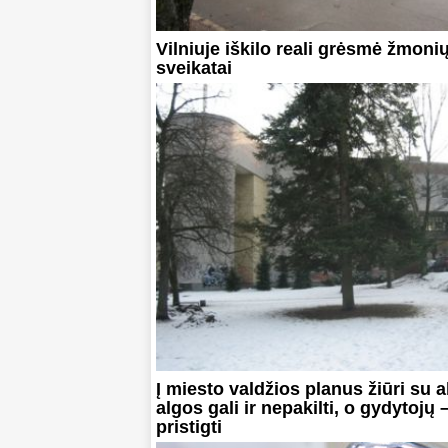
Vilniuje iškilo reali grėsmė žmoni
sveikatai
Į miesto valdžios planus žiūri su 
algos gali ir nepakilti, o gydytojų 
pristigti