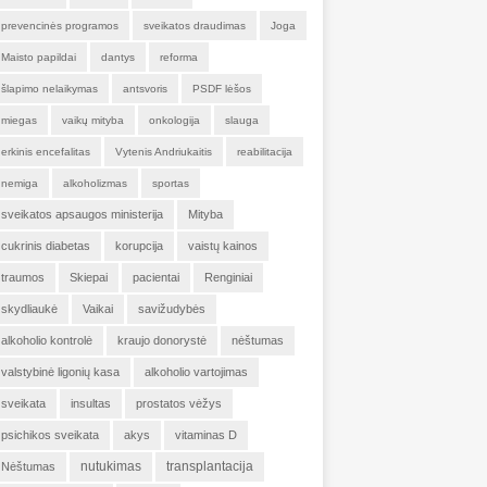
prevencinės programos
sveikatos draudimas
Joga
Maisto papildai
dantys
reforma
šlapimo nelaikymas
antsvoris
PSDF lėšos
miegas
vaikų mityba
onkologija
slauga
erkinis encefalitas
Vytenis Andriukaitis
reabilitacija
nemiga
alkoholizmas
sportas
sveikatos apsaugos ministerija
Mityba
cukrinis diabetas
korupcija
vaistų kainos
traumos
Skiepai
pacientai
Renginiai
skydliaukė
Vaikai
savižudybės
alkoholio kontrolė
kraujo donorystė
nėštumas
valstybinė ligonių kasa
alkoholio vartojimas
sveikata
insultas
prostatos vėžys
psichikos sveikata
akys
vitaminas D
nutukimas
transplantacija
Nėštumas