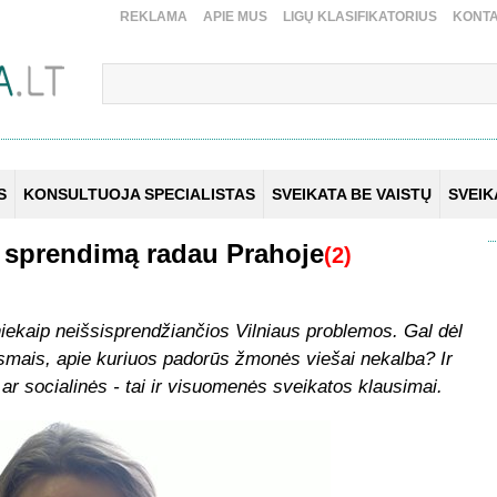
REKLAMA
APIE MUS
LIGŲ KLASIFIKATORIUS
KONTA
S
KONSULTUOJA SPECIALISTAS
SVEIKATA BE VAISTŲ
SVEI
 sprendimą radau Prahoje
(2)
 niekaip neišsisprendžiančios Vilniaus problemos. Gal dėl
iksmais, apie kuriuos padorūs žmonės viešai nekalba? Ir
 ar socialinės - tai ir visuomenės sveikatos klausimai.