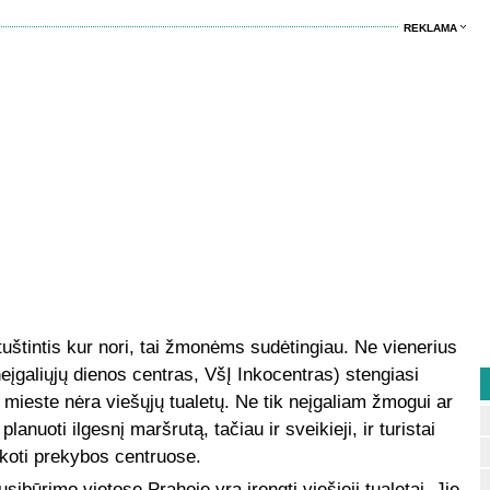
REKLAMA
ę tuštintis kur nori, tai žmonėms sudėtingiau. Ne vienerius
neįgaliųjų dienos centras, VšĮ Inkocentras) stengiasi
d mieste nėra viešųjų tualetų. Ne tik neįgaliam žmogui ar
nuoti ilgesnį maršrutą, tačiau ir sveikieji, ir turistai
eškoti prekybos centruose.
sibūrimo vietose Prahoje yra įrengti viešieji tualetai. Jie