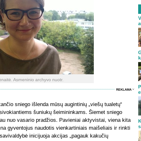
V
a
G
k
naitė. Asmeninio archyvo nuotr.
P
REKLAMA
e
tančio sniego išlenda mūsų augintinių „viešų tualetų“
susivokiantiems šuniukų šeimininkams. Šiemet sniego
au nuo vasario pradžios. Pavieniai aktyvistai, viena kita
K
s
na gyventojus naudotis vienkartiniais maišeliais ir rinkti
savivaldybė inicijuoja akcijas „pagauk kakučių