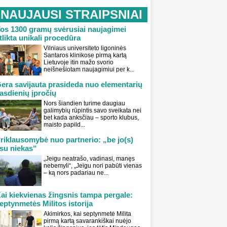
NAUJAUSI STRAIPSNIAI
os 1300 gramų svėrusiai naujagimei
tlikta unikali procedūra
Vilniaus universiteto ligoninės
Santaros klinikose pirmą kartą
Lietuvoje itin mažo svorio
neišnešiotam naujagimiui per k...
era savijauta prasideda nuo elementarių
asdienių įpročių
Nors šiandien turime daugiau
galimybių rūpintis savo sveikata nei
bet kada anksčiau – sporto klubus,
maisto papild...
riklausomybė nuo partnerio: „be jo(s)
su niekas“
„Jeigu neatrašo, vadinasi, manęs
nebemyli“, „Jeigu nori pabūti vienas
– ką nors padariau ne...
ai kiekvienas žingsnis tampa pergale:
eptynmetės Militos istorija
Akimirkos, kai septynmetė Milita
pirmą kartą savarankiškai nuėjo