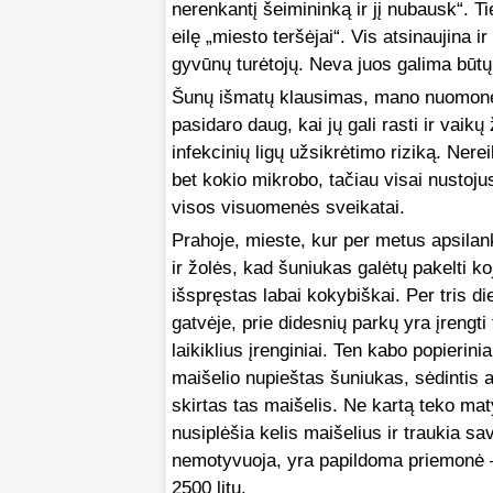
nerenkantį šeimininką ir jį nubausk“. Ti
eilę „miesto teršėjai“. Vis atsinaujina i
gyvūnų turėtojų. Neva juos galima būtų 
Šunų išmatų klausimas, mano nuomone, 
pasidaro daug, kai jų gali rasti ir vaikų
infekcinių ligų užsikrėtimo riziką. Nereik
bet kokio mikrobo, tačiau visai nustojus
visos visuomenės sveikatai.
Prahoje, mieste, kur per metus apsilan
ir žolės, kad šuniukas galėtų pakelti ko
išspręstas labai kokybiškai. Per tris d
gatvėje, prie didesnių parkų yra įrengti
laikiklius įrenginiai. Ten kabo popierini
maišelio nupieštas šuniukas, sėdintis 
skirtas tas maišelis. Ne kartą teko mat
nusiplėšia kelis maišelius ir traukia s
nemotyvuoja, yra papildoma priemonė 
2500 litų.