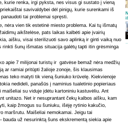
e, kurie renka, irgi pyksta, nes visus gi sustato į vieną
r priekaištai savivaldybei dėl pinigų, kurie surenkami iš
N
panaudoti tai problemai spręsti.
i
nėra vien tik estetinė miesto problema. Kai tų išmatų
 žaidimų aikštelėse, pats laikas kalbėti apie įvairių
ia, aišku, visai sterilizuoti savo aplinką ir ginti vaiką nuo
 rinkti šunų išmatas situacija galėtų tapti itin grėsminga
ko apie 7 milijonai turistų ir gatvėse bemaž nėra medžių
ją ar ramiai pritūpti žalioje zonoje, šis klausimas
ienas teko matyti tik vieną šuniuko krūvelę. Kiekvienoje
 tokia nedideli, panašūs į naminius tualetinio popieriaus
ai maišeliai su viduje įdėtu kartoniniu kastuvėliu. Ant
ant unitazo. Net ir nesuprantant čekų kalbos aišku, kam
yti, kaip žmogus su šuniuku, išėję rytinio kakučio,
avo maršrutu. Maišeliai nemokamai. Jeigu tai
– bauda už nesurinktą šuns ekskrementą siekia apie