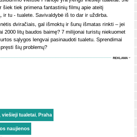
r šiek tiek primena fantastinių filmų apie ateitį
ir tu - tualete. Savivaldybė iš to dar ir uždirba.
ėtis dviračiais, gal išmoktų ir šunų išmatas rinkti – jei
 2000 litų baudos baimę? 7 milijonai turistų niekuomet
rtos sąlygos lengvai pasinaudoti tualetu. Sprendimai
 spręsti šių problemų?
REKLAMA
,
viešieji tualetai
,
Praha
rios naujienos