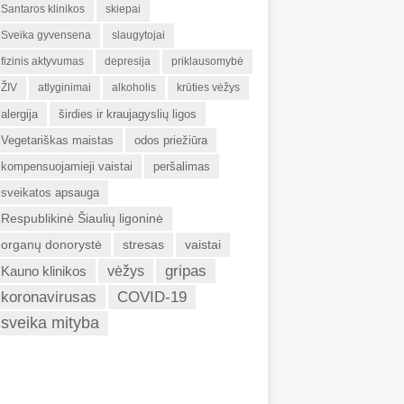
Santaros klinikos
skiepai
Sveika gyvensena
slaugytojai
fizinis aktyvumas
depresija
priklausomybė
ŽIV
atlyginimai
alkoholis
krūties vėžys
alergija
širdies ir kraujagyslių ligos
Vegetariškas maistas
odos priežiūra
kompensuojamieji vaistai
peršalimas
sveikatos apsauga
Respublikinė Šiaulių ligoninė
organų donorystė
stresas
vaistai
gripas
Kauno klinikos
vėžys
koronavirusas
COVID-19
sveika mityba