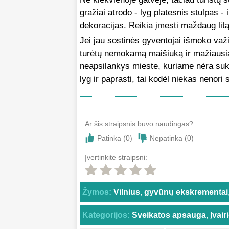
gražiai atrodo - lyg platesnis stulpas - i
dekoracijas. Reikia įmesti maždaug litą, 
Jei jau sostinės gyventojai išmoko važin
turėtų nemokamą maišiuką ir mažiausiai
neapsilankys mieste, kuriame nėra suku
lyg ir paprasti, tai kodėl niekas nenori
Ar šis straipsnis buvo naudingas?
Patinka (
0
)
Nepatinka (
0
)
Įvertinkite straipsni:
Žymos:
Vilnius
,
gyvūnų ekskrementai
Kategorijos:
Sveikatos apsauga
,
Įvai