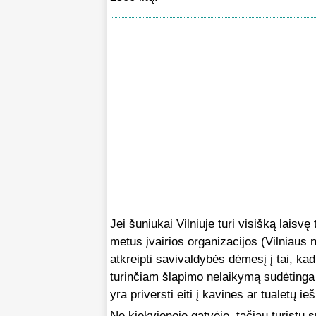
Jei šuniukai Vilniuje turi visišką laisv
metus įvairios organizacijos (Vilniaus 
atkreipti savivaldybės dėmesį į tai, ka
turinčiam šlapimo nelaikymą sudėtinga pla
yra priversti eiti į kavines ar tualetų i
Ne kiekvienoje gatvėje, tačiau turistų su