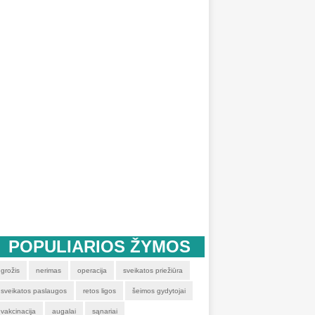
POPULIARIOS ŽYMOS
grožis
nerimas
operacija
sveikatos priežiūra
sveikatos paslaugos
retos ligos
šeimos gydytojai
vakcinacija
augalai
sąnariai