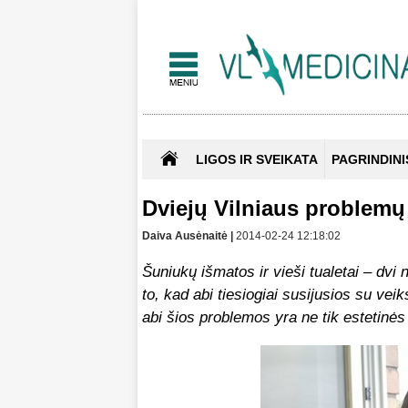
LIGOS IR SVEIKATA
PAGRINDINI
Dviejų Vilniaus problemų
Daiva Ausėnaitė |
2014-02-24 12:18:02
Šuniukų išmatos ir vieši tualetai – dvi
to, kad abi tiesiogiai susijusios su ve
abi šios problemos yra ne tik estetinės