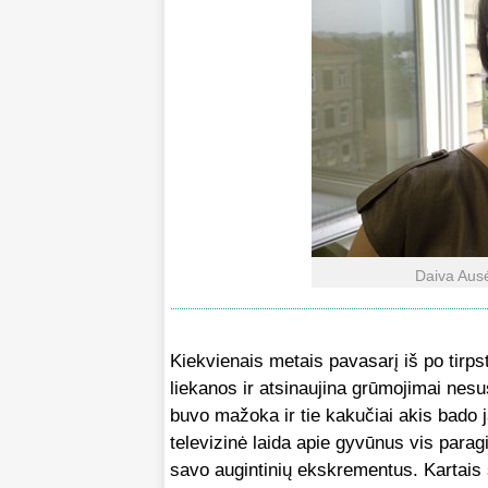
Daiva Ausė
Kiekvienais metais pavasarį iš po tirps
liekanos ir atsinaujina grūmojimai ne
buvo mažoka ir tie kakučiai akis bado j
televizinė laida apie gyvūnus vis paragi
savo augintinių ekskrementus. Kartais 