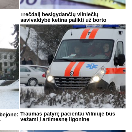
ų
Trečdalį besigydančių vilniečių
savivaldybė ketina palikti už borto
Traumas patyrę pacientai Vilniuje bus
abejone:
vežami į artimesnę ligoninę
–