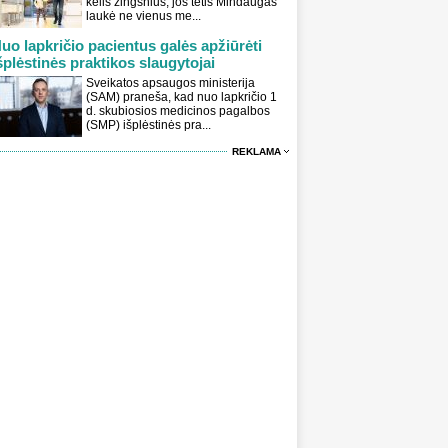
kelis žingsnius, jos tėtis Mindaugas
laukė ne vienus me...
uo lapkričio pacientus galės apžiūrėti
šplėstinės praktikos slaugytojai
Sveikatos apsaugos ministerija
(SAM) praneša, kad nuo lapkričio 1
d. skubiosios medicinos pagalbos
(SMP) išplėstinės pra...
REKLAMA