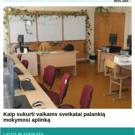
REKLAMA
Kaip sukurti vaikams sveikatai palankią
mokymosi aplinką
LIGOS IR SVEIKATA