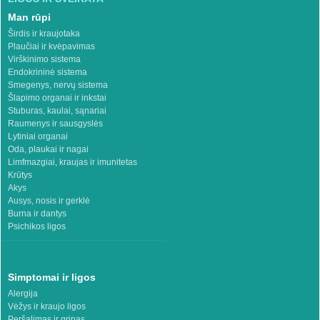
Man rūpi
Širdis ir kraujotaka
Plaučiai ir kvėpavimas
Virškinimo sistema
Endokrininė sistema
Smegenys, nervų sistema
Šlapimo organai ir inkstai
Stuburas, kaulai, sąnariai
Raumenys ir sausgyslės
Lytiniai organai
Oda, plaukai ir nagai
Limfmazgiai, kraujas ir imunitetas
Krūtys
Akys
Ausys, nosis ir gerklė
Burna ir dantys
Psichikos ligos
Simptomai ir ligos
Alergija
Vėžys ir kraujo ligos
Peršalimas ir gripas