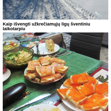
Kaip išvengti užkrečiamųjų ligų šventiniu
laikotarpiu