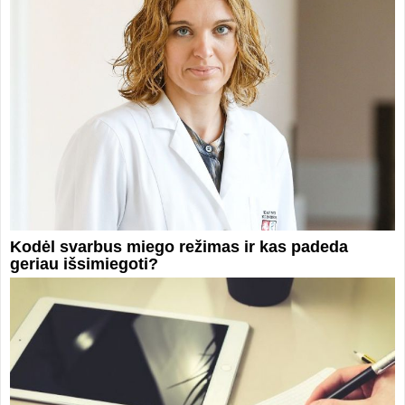
Kodėl svarbus miego režimas ir kas padeda
geriau išsimiegoti?