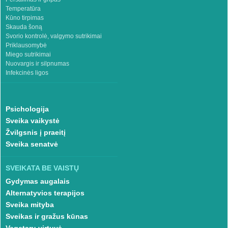
Temperatūra
Kūno tirpimas
Skauda šoną
Svorio kontrolė, valgymo sutrikimai
Priklausomybė
Miego sutrikimai
Nuovargis ir silpnumas
Infekcinės ligos
Psichologija
Sveika vaikystė
Žvilgsnis į praeitį
Sveika senatvė
SVEIKATA BE VAISTŲ
Gydymas augalais
Alternatyvios terapijos
Sveika mityba
Sveikas ir gražus kūnas
Vegetarų virtuvė