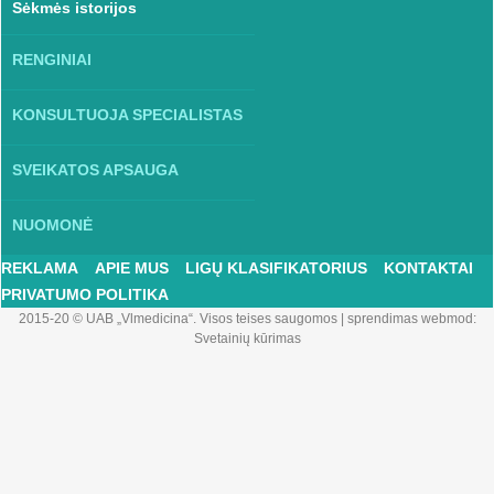
Sėkmės istorijos
RENGINIAI
KONSULTUOJA SPECIALISTAS
SVEIKATOS APSAUGA
NUOMONĖ
REKLAMA
APIE MUS
LIGŲ KLASIFIKATORIUS
KONTAKTAI
PRIVATUMO POLITIKA
2015-20 © UAB „Vlmedicina“. Visos teises saugomos
|
sprendimas webmod:
Svetainių kūrimas