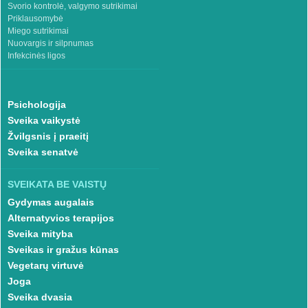
Svorio kontrolė, valgymo sutrikimai
Priklausomybė
Miego sutrikimai
Nuovargis ir silpnumas
Infekcinės ligos
Psichologija
Sveika vaikystė
Žvilgsnis į praeitį
Sveika senatvė
SVEIKATA BE VAISTŲ
Gydymas augalais
Alternatyvios terapijos
Sveika mityba
Sveikas ir gražus kūnas
Vegetarų virtuvė
Joga
Sveika dvasia