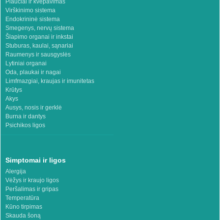
Plaučiai ir kvėpavimas
Virškinimo sistema
Endokrininė sistema
Smegenys, nervų sistema
Šlapimo organai ir inkstai
Stuburas, kaulai, sąnariai
Raumenys ir sausgyslės
Lytiniai organai
Oda, plaukai ir nagai
Limfmazgiai, kraujas ir imunitetas
Krūtys
Akys
Ausys, nosis ir gerklė
Burna ir dantys
Psichikos ligos
Simptomai ir ligos
Alergija
Vėžys ir kraujo ligos
Peršalimas ir gripas
Temperatūra
Kūno tirpimas
Skauda šoną