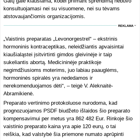
Galų gale klausiama, kodėl priimant sprendimą nebuvo
konsultuojamasi nei su visuomene, nei su tėvams
atstovaujančiomis organizacijomis.
REKLAMA
„Vaistinis preparatas „Levonorgestrel“ – ekstrinis
hormoninis kontraceptikas, neleidžiantis apvaisintai
kiaušialąstei įsitvirtinti gimdos gleivinėje ir taip
sukeliantis abortą. Medicininėje praktikoje
negimdžiusioms moterims, juo labiau paauglėms,
hormoninės spiralės yra nededamos ir
nerekomenduojamos dėti“, – teigė V. Aleknaitė-
Abramikienė.
Preparato vertinimo protokoluose nurodoma, kad
prognozuojamos PSDF biudžeto išlaidos šio preparato
kompensavimui per metus yra 862 482 Eur. Rinkoje šio
vaistinio preparato kaina yra apie 120 eurų, o tai
reiškia, kad valstybė šia priemone numato aprūpinti