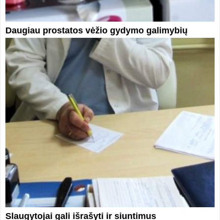
Daugiau prostatos vėžio gydymo galimybių
Slaugytojai gali išrašyti ir siuntimus