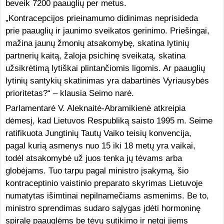
beveik 7200 paauglių per metus.
„Kontracepcijos prieinamumo didinimas neprisideda
prie paauglių ir jaunimo sveikatos gerinimo. Priešingai,
mažina jaunų žmonių atsakomybę, skatina lytinių
partnerių kaitą, žaloja psichinę sveikatą, skatina
užsikrėtimą lytiškai plintančiomis ligomis. Ar paauglių
lytinių santykių skatinimas yra dabartinės Vyriausybės
prioritetas?“ – klausia Seimo narė.
Parlamentarė V. Aleknaitė-Abramikienė atkreipia
dėmesį, kad Lietuvos Respubliką saisto 1995 m. Seime
ratifikuota Jungtinių Tautų Vaiko teisių konvencija,
pagal kurią asmenys nuo 15 iki 18 metų yra vaikai,
todėl atsakomybė už juos tenka jų tėvams arba
globėjams. Tuo tarpu pagal ministro įsakymą, šio
kontraceptinio vaistinio preparato skyrimas Lietuvoje
numatytas išimtinai nepilnamečiams asmenims. Be to,
ministro sprendimas sudaro sąlygas įdėti hormoninę
spiralę paauglėms be tėvų sutikimo ir netgi jiems