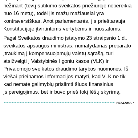
nežinant (tėvų sutikimo sveikatos priežiūroje nebereikia
nuo 16 metų), todėl jis mažų mažiausiai yra
kontraversiškas. Anot parlamentarės, jis prieštarauja
Konstitucijoje įtvirtintoms vertybėms ir nuostatoms.
Pagal Sveikatos draudimo įstatymo 23 straipsnio 1 d.,
sveikatos apsaugos ministras, numatydamas preparato
įtraukimą į kompensuojamųjų vaistų sąrašą, turi
atsižvelgti į Valstybinės ligonių kasos (VLK) ir
Privalomojo sveikatos draudimo tarybos nuomones. Iš
viešai prieinamos informacijos matyti, kad VLK ne tik
kad nematė galimybių prisiimti šiuos finansinius
įsipareigojimus, bet ir buvo prieš tokį lėšų skyrimą.
REKLAMA