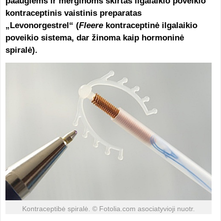
paauglėms ir merginoms skirtas ilgalaikio poveikio
kontraceptinis vaistinis preparatas
„Levonorgestrel“ (
Fleere
kontraceptinė ilgalaikio
poveikio sistema, dar žinoma kaip hormoninė
spiralė).
Kontraceptibė spiralė. © Fotolia.com asociatyvioji nuotr.