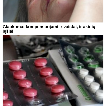
Glaukoma: kompensuojami ir vaistai, ir akinių
lęšiai