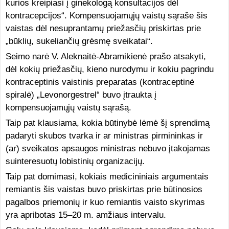
kurios kreipiasi į ginekologą konsultacijos dėl
kontracepcijos“. Kompensuojamųjų vaistų sąraše šis
vaistas dėl nesuprantamų priežasčių priskirtas prie
„būklių, sukeliančių grėsmę sveikatai“.
Seimo narė V. Aleknaitė-Abramikienė prašo atsakyti,
dėl kokių priežasčių, kieno nurodymu ir kokiu pagrindu
kontraceptinis vaistinis preparatas (kontraceptinė
spiralė) „Levonorgestrel“ buvo įtraukta į
kompensuojamųjų vaistų sąrašą.
Taip pat klausiama, kokia būtinybė lėmė šį sprendimą
padaryti skubos tvarka ir ar ministras pirmininkas ir
(ar) sveikatos apsaugos ministras nebuvo įtakojamas
suinteresuotų lobistinių organizacijų.
Taip pat domimasi, kokiais medicininiais argumentais
remiantis šis vaistas buvo priskirtas prie būtinosios
pagalbos priemonių ir kuo remiantis vaisto skyrimas
yra apribotas 15–20 m. amžiaus intervalu.