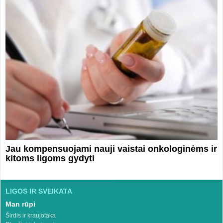
Jau kompensuojami nauji vaistai onkologinėms ir
kitoms ligoms gydyti
LIGOS IR SVEIKATA
Man rūpi
Širdis ir kraujotaka