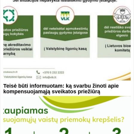
Teisė būti informuotam: ką svarbu žinoti apie
kompensuojamąją sveikatos priežiūrą