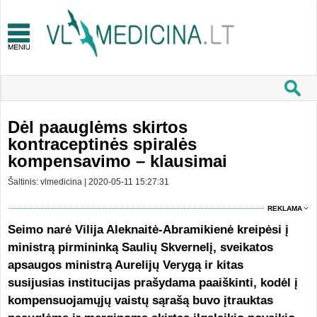
Dėl paauglėms skirtos
kontraceptinės spiralės
kompensavimo – klausimai
Šaltinis: vlmedicina | 2020-05-11 15:27:31
REKLAMA
Seimo narė Vilija Aleknaitė-Abramikienė kreipėsi į
ministrą pirmininką Saulių Skvernelį, sveikatos
apsaugos ministrą Aurelijų Verygą ir kitas
susijusias institucijas prašydama paaiškinti, kodėl į
kompensuojamųjų vaistų sąrašą buvo įtrauktas