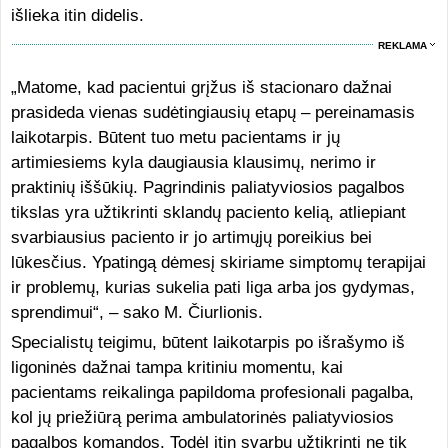
išlieka itin didelis.
REKLAMA
„Matome, kad pacientui grįžus iš stacionaro dažnai
prasideda vienas sudėtingiausių etapų – pereinamasis
laikotarpis. Būtent tuo metu pacientams ir jų
artimiesiems kyla daugiausia klausimų, nerimo ir
praktinių iššūkių. Pagrindinis paliatyviosios pagalbos
tikslas yra užtikrinti sklandų paciento kelią, atliepiant
svarbiausius paciento ir jo artimųjų poreikius bei
lūkesčius. Ypatingą dėmesį skiriame simptomų terapijai
ir problemų, kurias sukelia pati liga arba jos gydymas,
sprendimui“, – sako M. Čiurlionis.
Specialistų teigimu, būtent laikotarpis po išrašymo iš
ligoninės dažnai tampa kritiniu momentu, kai
pacientams reikalinga papildoma profesionali pagalba,
kol jų priežiūrą perima ambulatorinės paliatyviosios
pagalbos komandos. Todėl itin svarbu užtikrinti ne tik