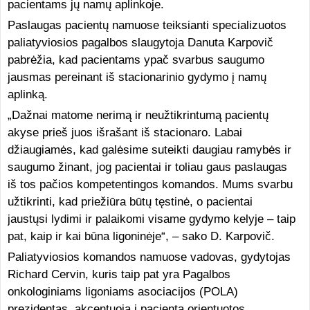
pacientams jų namų aplinkoje.
Paslaugas pacientų namuose teiksianti specializuotos
paliatyviosios pagalbos slaugytoja Danuta Karpovič
pabrėžia, kad pacientams ypač svarbus saugumo
jausmas pereinant iš stacionarinio gydymo į namų
aplinką.
„Dažnai matome nerimą ir neužtikrintumą pacientų
akyse prieš juos išrašant iš stacionaro. Labai
džiaugiamės, kad galėsime suteikti daugiau ramybės ir
saugumo žinant, jog pacientai ir toliau gaus paslaugas
iš tos pačios kompetentingos komandos. Mums svarbu
užtikrinti, kad priežiūra būtų tęstinė, o pacientai
jaustųsi lydimi ir palaikomi visame gydymo kelyje – taip
pat, kaip ir kai būna ligoninėje“, – sako D. Karpovič.
Paliatyviosios komandos namuose vadovas, gydytojas
Richard Cervin, kuris taip pat yra Pagalbos
onkologiniams ligoniams asociacijos (POLA)
prezidentas, akcentuoja į pacientą orientuotos