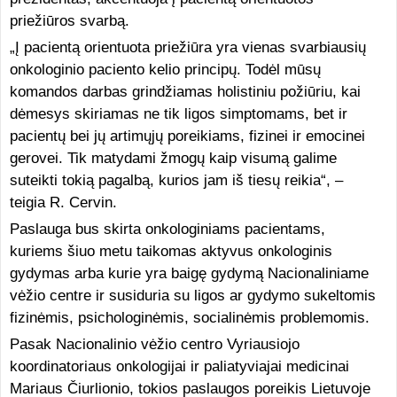
priežiūros svarbą.
„Į pacientą orientuota priežiūra yra vienas svarbiausių
onkologinio paciento kelio principų. Todėl mūsų
komandos darbas grindžiamas holistiniu požiūriu, kai
dėmesys skiriamas ne tik ligos simptomams, bet ir
pacientų bei jų artimųjų poreikiams, fizinei ir emocinei
gerovei. Tik matydami žmogų kaip visumą galime
suteikti tokią pagalbą, kurios jam iš tiesų reikia“, –
teigia R. Cervin.
Paslauga bus skirta onkologiniams pacientams,
kuriems šiuo metu taikomas aktyvus onkologinis
gydymas arba kurie yra baigę gydymą Nacionaliniame
vėžio centre ir susiduria su ligos ar gydymo sukeltomis
fizinėmis, psichologinėmis, socialinėmis problemomis.
Pasak Nacionalinio vėžio centro Vyriausiojo
koordinatoriaus onkologijai ir paliatyviajai medicinai
Mariaus Čiurlionio, tokios paslaugos poreikis Lietuvoje