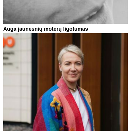
Auga jaunesnių moterų ligotumas