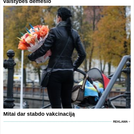
valstybės dėmesio
Mitai dar stabdo vakcinaciją
REKLAMA