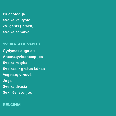
Psichologija
Sveika vaikystė
Žvilgsnis į praeitį
Sveika senatvė
SVEIKATA BE VAISTŲ
Gydymas augalais
Alternatyvios terapijos
Sveika mityba
Sveikas ir gražus kūnas
Vegetarų virtuvė
Joga
Sveika dvasia
Sėkmės istorijos
RENGINIAI