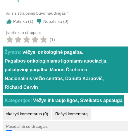
Ar šis straipsnis buvo naudingas?
Patinka (
1
)
Nepatinka (
0
)
Įvertinkite straipsni:
(1)
Žymos:
vėžys
,
onkologinė pagalba
,
Pagalbos onkologiniams ligoniams asociacija
,
paliatyvioji pagalba
,
Marius Čiurlionis
,
Nacionalinis vėžio centras
,
Danuta Karpovič
,
Richard Cervin
Kategorijos:
Vėžys ir kraujo ligos
,
Sveikatos apsauga
skaityti komentarus (0)
Rašyti komentarą
Pasidalinti su draugais