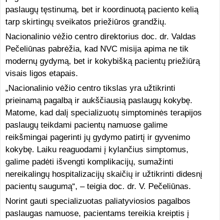
paslaugų tęstinumą, bet ir koordinuotą paciento kelią
tarp skirtingų sveikatos priežiūros grandžių.
Nacionalinio vėžio centro direktorius doc. dr. Valdas
Pečeliūnas pabrėžia, kad NVC misija apima ne tik
modernų gydymą, bet ir kokybišką pacientų priežiūrą
visais ligos etapais.
„Nacionalinio vėžio centro tikslas yra užtikrinti
prieinamą pagalbą ir aukščiausią paslaugų kokybę.
Matome, kad dalį specializuotų simptominės terapijos
paslaugų teikdami pacientų namuose galime
reikšmingai pagerinti jų gydymo patirtį ir gyvenimo
kokybę. Laiku reaguodami į kylančius simptomus,
galime padėti išvengti komplikacijų, sumažinti
nereikalingų hospitalizacijų skaičių ir užtikrinti didesnį
pacientų saugumą“, – teigia doc. dr. V. Pečeliūnas.
Norint gauti specializuotas paliatyviosios pagalbos
paslaugas namuose, pacientams tereikia kreiptis į