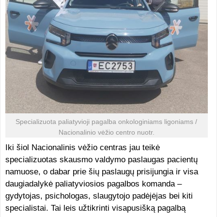
Specializuota paliatyvioji pagalba onkologiniams ligoniams /
Nacionalinio vėžio centro nuotr.
Iki šiol Nacionalinis vėžio centras jau teikė
specializuotas skausmo valdymo paslaugas pacientų
namuose, o dabar prie šių paslaugų prisijungia ir visa
daugiadalykė paliatyviosios pagalbos komanda –
gydytojas, psichologas, slaugytojo padėjėjas bei kiti
specialistai. Tai leis užtikrinti visapusišką pagalbą