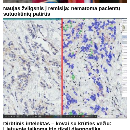
Naujas žvilgsnis į remisiją: nematoma pacientų
sutuoktinių patirtis
Dirbtinis intelektas – kovai su krūties vėžiu:
Lietuvoje taikoma itin tiksli diagnostika