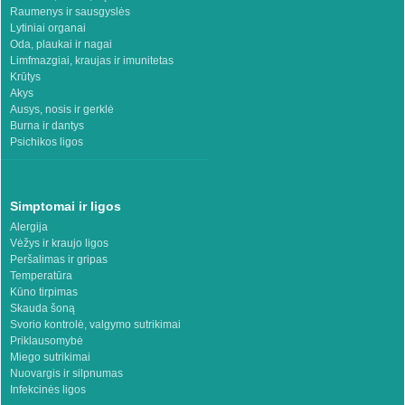
Raumenys ir sausgyslės
Lytiniai organai
Oda, plaukai ir nagai
Limfmazgiai, kraujas ir imunitetas
Krūtys
Akys
Ausys, nosis ir gerklė
Burna ir dantys
Psichikos ligos
Simptomai ir ligos
Alergija
Vėžys ir kraujo ligos
Peršalimas ir gripas
Temperatūra
Kūno tirpimas
Skauda šoną
Svorio kontrolė, valgymo sutrikimai
Priklausomybė
Miego sutrikimai
Nuovargis ir silpnumas
Infekcinės ligos